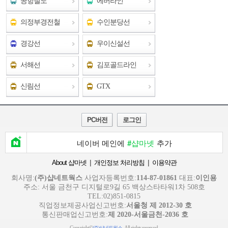
공항철도
에버라인
의정부경전철
수인분당선
경강선
우이신설선
서해선
김포골드라인
신림선
GTX
PC버전
로그인
네이버 메인에
#샵마넷
추가
|
|
About 샵마넷
개인정보 처리방침
이용약관
회사명:
(주)샵네트웍스
사업자등록번호:
114-87-01861
대표:
이인용
주소: 서울 금천구 디지털로9길 65 백상스타타워1차 508호
TEL:02)851-0815
직업정보제공사업신고번호:
서울청 제 2012-30 호
통신판매업신고번호:
제 2020-서울금천-2036 호
Copyright©
. All rights reserved.
(주)샵네트웍스