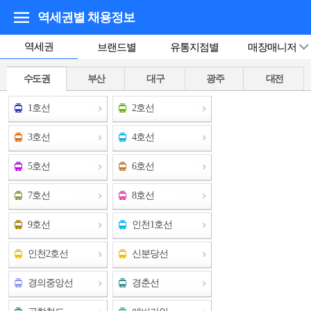
역세권별 채용정보
역세권
브랜드별
유통지점별
매장매니저
수도권
부산
대구
광주
대전
1호선
2호선
3호선
4호선
5호선
6호선
7호선
8호선
9호선
인천1호선
인천2호선
신분당선
경의중앙선
경춘선