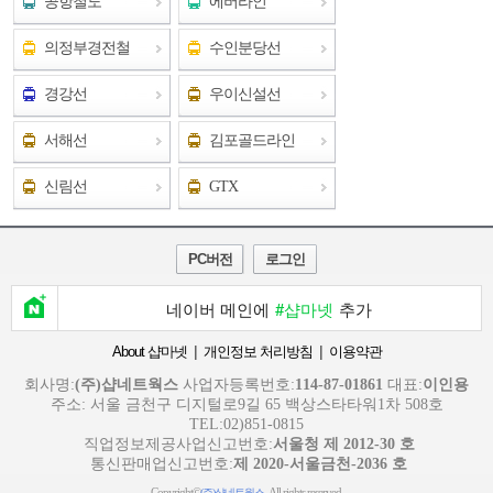
공항철도
에버라인
의정부경전철
수인분당선
경강선
우이신설선
서해선
김포골드라인
신림선
GTX
PC버전
로그인
네이버 메인에
#샵마넷
추가
|
|
About 샵마넷
개인정보 처리방침
이용약관
회사명:
(주)샵네트웍스
사업자등록번호:
114-87-01861
대표:
이인용
주소: 서울 금천구 디지털로9길 65 백상스타타워1차 508호
TEL:02)851-0815
직업정보제공사업신고번호:
서울청 제 2012-30 호
통신판매업신고번호:
제 2020-서울금천-2036 호
Copyright©
. All rights reserved.
(주)샵네트웍스