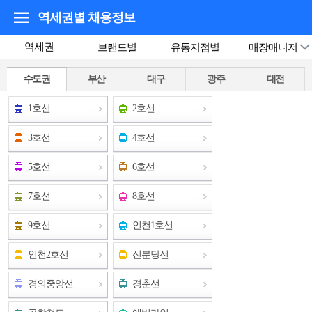
역세권별 채용정보
역세권
브랜드별
유통지점별
매장매니저
수도권
부산
대구
광주
대전
1호선
2호선
3호선
4호선
5호선
6호선
7호선
8호선
9호선
인천1호선
인천2호선
신분당선
경의중앙선
경춘선