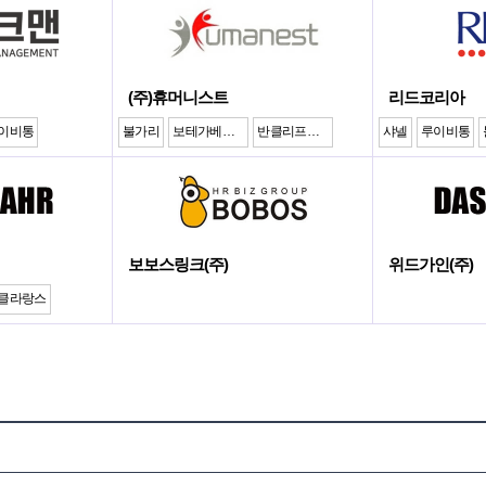
(주)휴머니스트
리드코리아
이비통
불가리
보테가베네타
반클리프앤아펠
샤넬
루이비통
보보스링크(주)
위드가인(주)
클라랑스