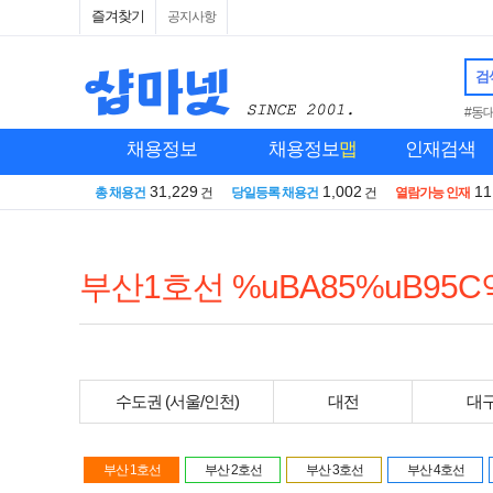
즐겨찾기
공지사항
검
#동
채용정보
채용정보
맵
인재검색
31,229
1,002
11
총 채용건
건
당일등록 채용건
건
열람가능 인재
부산1호선 %uBA85%uB95C
수도권 (서울/인천)
대전
대
부산 1호선
부산 2호선
부산 3호선
부산 4호선