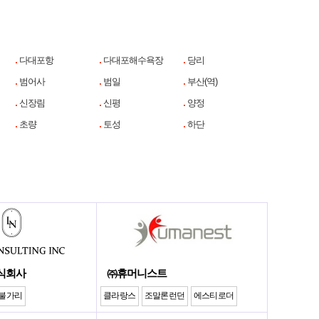
다대포항
다대포해수욕장
당리
범어사
범일
부산(역)
신장림
신평
양정
초량
토성
하단
식회사
㈜휴머니스트
불가리
클라랑스
조말론런던
에스티로더