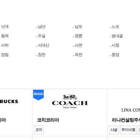
낫개
남산
남포
노포
동매
두실
명륜
범내골
사하
서대신
서면
시청
장림
장전
좌천
중앙
리아
코치코리아
리나컨설팅주
코치
샤넬
루이비통