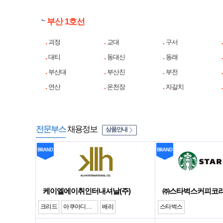
부산 1호선
괴정
교대
구서
대티
동대신
동래
부산대
부산진
부전
연산
온천장
자갈치
전문부스
채용정보
상품안내
케이엘에이취인터내셔날(주)
㈜스타벅스커피코
크리드
아쿠아디파르마
배리
스타벅스