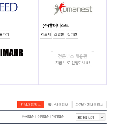
(주)휴머니스트
불가리
라로제
조말론
킬리안
전체채용정보
일반채용정보
파견/대행채용정보
등록일순
수정일순
마감일순