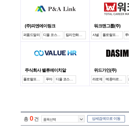
(주)피엔에이링크
워크맨그룹(주)
퍼퓸드말리
디올 코스메틱
킬리안화장품
샤넬
폴로랄프로렌
루
주식회사 밸류에이치알
위드가인(주)
폴로랄프로렌
푸마
디올 코스메틱
라로제
메종마르지엘라
0
총
건
상세검색으로 이동