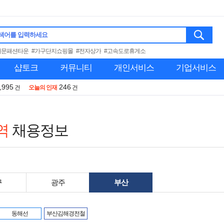
색어를 입력하세요
대문패션타운
#가구단지쇼핑몰
#전자상가
#고속도로휴게소
샵토크
커뮤니티
개인서비스
기업서비스
,995
246
건
오늘의 인재
건
역
채용정보
구
광주
부산
동해선
부산김해경전철