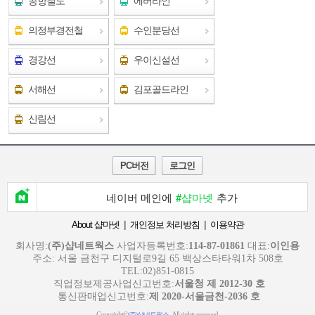
공항철도
에버라인
의정부경전철
수인분당선
경강선
우이신설선
서해선
김포골드라인
신림선
PC버전
로그인
네이버 메인에
#샵마넷
추가
|
|
About 샵마넷
개인정보 처리방침
이용약관
회사명:
(주)샵네트웍스
사업자등록번호:
114-87-01861
대표:
이인용
주소: 서울 금천구 디지털로9길 65 백상스타타워1차 508호
TEL:02)851-0815
직업정보제공사업신고번호:
서울청 제 2012-30 호
통신판매업신고번호:
제 2020-서울금천-2036 호
Copyright©
. All rights reserved.
(주)샵네트웍스