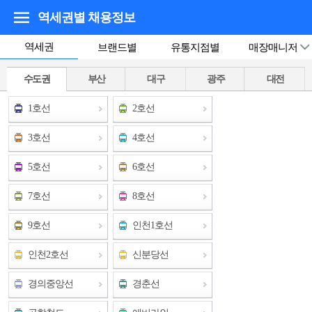
역세권별 채용정보
역세권
브랜드별
유통지점별
매장매니저
수도권
부산
대구
광주
대전
1호선
2호선
3호선
4호선
5호선
6호선
7호선
8호선
9호선
인천1호선
인천2호선
신분당선
경의중앙선
경춘선