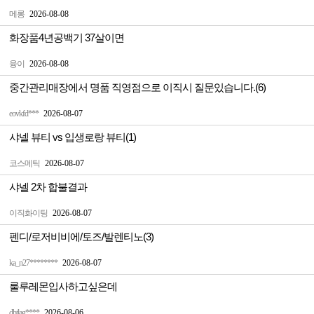
메롱
2026-08-08
화장품4년공백기 37살이면
융이
2026-08-08
중간관리매장에서 명품 직영점으로 이직시 질문있습니다.(6)
eovkfd***
2026-08-07
샤넬 뷰티 vs 입생로랑 뷰티(1)
코스메틱
2026-08-07
샤넬 2차 합불결과
이직화이팅
2026-08-07
펜디/로저비비에/토즈/발렌티노(3)
ka_n27********
2026-08-07
룰루레몬입사하고싶은데
dbtlag****
2026-08-06