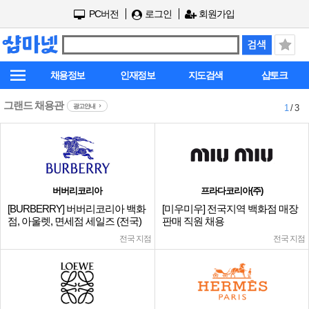
PC버전
로그인
회원가입
채용정보
인재정보
지도검색
샵토크
그랜드 채용관
광고안내
1
/ 3
버버리코리아
프라다코리아(주)
[BURBERRY] 버버리코리아 백화
[미우미우] 전국지역 백화점 매장
점, 아울렛, 면세점 세일즈 (전국)
판매 직원 채용
전국 지점
전국 지점