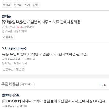
주얼리
준보석
시계
잡화
㈜다폼
[주4일/일13만/단기]멜본 바리루스 의류 판매사원채용
경기 파주시
일급
140,000원
경력무관 채용시까지
여성의류
S.T. Dupont (Paris)
듀퐁 수입 매장에서 직원 구인합니다. (현대백화점 판교점)
경기 성남시 분당구
급여협의
경력2년↑ 채용시까지
남성수입토탈명품
추천 채용관
광고안내
1
/ 4
㈜휴머니스트
[Grand Open] 티파니 코리아 청담플래그십 팀매니저,판매사원,OP/신세
계대전 판매사원 채용
서울 강남구
급여협의