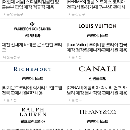
[더현대 서울] 스피넬리킬콜린 및
[HERMES] 명품 에르메스 코리아
홀슨부 팝업 매장 정규직 채용
전국(서울/경기/대구/부산) 판매사
원
서울 영등포구
서울 강남구
㈜ 제네바
㈜휴머니스트
대전 신세계 바쉐론 콘스탄틴 부티
[LouisVuitton] 루이비통 코리아 전국
크
매장 점장/팀매니저/판매사원 채용
대전 유성구
서울 지점
㈜휴머니스트
신원글로벌
[리치몬트코리아] 럭셔리 브랜드별
[CANALI] 이탈리아 럭셔리 맨즈 까
전국 판매사원/OP 채용
날리 매장 본사직영 판매사원 채용
서울 지점
서울 중구
랄프로렌코리아
㈜휴머니스트