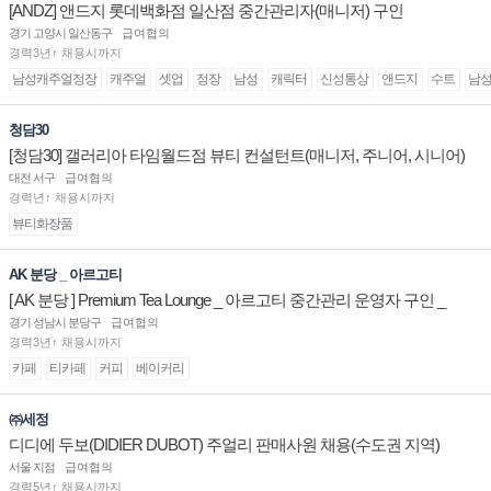
[ANDZ] 앤드지 롯데백화점 일산점 중간관리자(매니저) 구인
경기 고양시 일산동구
급여협의
경력3년↑ 채용시까지
남성캐주얼정장
캐주얼
셋업
정장
남성
캐릭터
신성통상
앤드지
수트
남
청담30
[청담30] 갤러리아 타임월드점 뷰티 컨설턴트(매니저, 주니어, 시니어)
채용
대전 서구
급여협의
경력년↑ 채용시까지
뷰티화장품
AK 분당 _ 아르고티
[ AK 분당 ] Premium Tea Lounge _ 아르고티 중간관리 운영자 구인 _
경기 성남시 분당구
급여협의
경력3년↑ 채용시까지
카페
티카페
커피
베이커리
㈜세정
디디에 두보(DIDIER DUBOT) 주얼리 판매사원 채용(수도권 지역)
서울 지점
급여협의
경력5년↑ 채용시까지