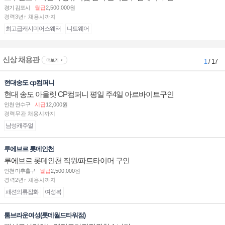
경기 김포시
월급
2,500,000원
경력3년↑ 채용시까지
최고급캐시미어스웨터
니트웨어
신상 채용관
더보기
1
/ 17
현대송도 cp컴퍼니
현대 송도 아울렛 CP컴퍼니 평일 주4일 아르바이트구인
인천 연수구
시급
12,000원
경력무관 채용시까지
남성캐주얼
루에브르 롯데인천
루에브르 롯데인천 직원/파트타이머 구인
인천 미추홀구
월급
2,500,000원
경력2년↑ 채용시까지
패션의류잡화
여성복
톰브라운여성(롯데월드타워점)