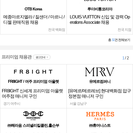
OTB Korea
루이비통코리아
메종마르지엘라 / 질샌더 / 마르니 /
LOUIS VUITTON 신입 및 경력 Op
디젤 판매직원 채용
erations Associate 채용
전국 백화점
전국 지점
총
32
건 전체보기
프리미엄 채용관
광고안내
1
/ 2
FR8IGHT / 여주 프리미엄 아울렛
유메르컴퍼니
FR8IGHT 신세계 프리미엄 아울렛
[유메르/메르레브] 현대백화점 압구
여주점 매니저 구인
정본점 매니저 구인
경기 여주시
서울 강남구
㈜헤라음 스피넬리킬콜린,홀슨부
㈜휴머니스트