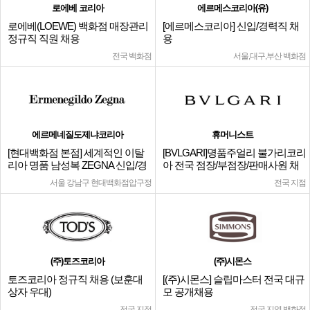
로에베 코리아
에르메스코리아(유)
로에베(LOEWE) 백화점 매장관리
[에르메스코리아] 신입/경력직 채
정규직 직원 채용
용
전국 백화점
서울,대구,부산 백화점
에르메네질도제냐코리아
휴머니스트
[현대백화점 본점] 세계적인 이탈
[BVLGARI]명품주얼리 불가리코리
리아 명품 남성복 ZEGNA 신입/경
아 전국 점장/부점장/판매사원 채
력
용
서울 강남구 현대백화점압구정
전국 지점
(주)토즈코리아
(주)시몬스
토즈코리아 정규직 채용 (보훈대
[(주)시몬스] 슬립마스터 전국 대규
상자 우대)
모 공개채용
전국 지점
전국 지역 백화점