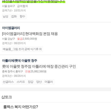
패션을사랑하는열정을가진직원찾습니다.
서울 송파구
급여협의
경력7년↑ 10/31까지
남성
잡화
향수
아이엠갤러리
[아이엠갤러리] 현대백화점 본점 채용
서울 강남구
월급
2,500,000원
경력1년↑ 08/20까지
예술품_그림 조각 공예 식기류 외
아틀리에/롯데 아울렛 청주
롯데 아울렛 청주점 아틀리에 매장 중간관리 구인
충북 청주시 흥덕구
연봉
25,882,560원
경력3년↑ 08/26까지
선글라스
스카프
장갑
양산
머플러
샵토크
롤렉스 복지 어떤가요?