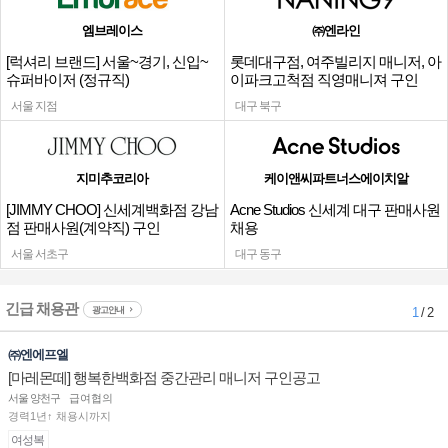
엠브레이스
㈜엔라인
[럭셔리 브랜드] 서울~경기, 신입~
롯데대구점, 여주빌리지 매니저, 아
슈퍼바이저 (정규직)
이파크고척점 직영매니져 구인
서울 지점
대구 북구
지미추코리아
케이앤씨파트너스에이치알
[JIMMY CHOO] 신세계백화점 강남
Acne Studios 신세계 대구 판매사원
점 판매사원(계약직) 구인
채용
서울 서초구
대구 동구
긴급 채용관
광고안내
1
/ 2
㈜엔에프엘
[마레몬떼] 행복한백화점 중간관리 매니저 구인공고
서울 양천구
급여협의
경력1년↑ 채용시까지
여성복