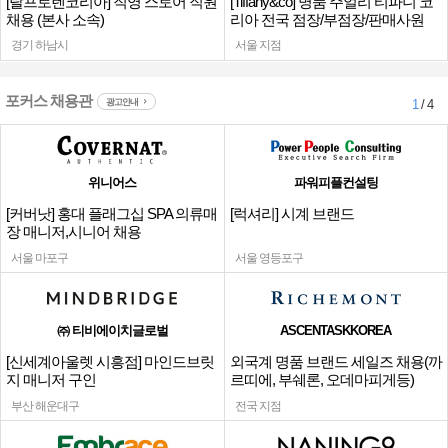
[랄프로렌코리아] 직영 스토어 직원
[Tiffany&co] 명품 주얼리 티파니 코
채용 (본사 소속)
리아 전국 점장/부점장/판매사원
경기 하남시
서울 지점
포커스 채용관
광고안내
1
/ 4
위니어스
파워피플컨설팅
[커버낫] 홍대 플래그십 SPA 의류매
[럭셔리] 시계 브랜드
장 매니저,시니어 채용
서울 마포구
서울 영등포구
㈜ 티비에이치글로벌
ASCENTASKKOREA
[신세계아울렛 시흥점] 마인드브릿
외국계 명품 브랜드 세일즈 채용(까
지 매니저 구인
르띠에, 부쉐론, 오데마피게등)
부산 해운대구
전국 지점