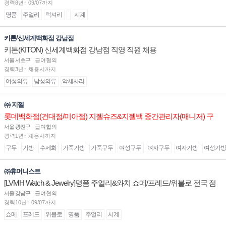
경력8년↑ 09/07까지
명품
주얼리
럭셔리
시계
키톤/신세계백화점 강남점
키톤(KITON) 신세계백화점 강남점 직영 직원 채용
서울 서초구
급여협의
경력3년↑ 채용시까지
여성의류
남성의류
악세사리
㈜ 지젤
롯데백화점(건대점/미아점) 지젤슈즈&지젤백 중간관리자(매니저) 구
인합니다
서울 광진구
급여협의
경력1년↑ 채용시까지
구두
가방
수제화
가죽가방
가죽구두
여성구두
여자구두
여자가방
여성가방
㈜휴머니스트
[LVMH Watch & Jewelry]명품 주얼리&와치 쇼메/프레드/위블로 전국 점
장/부점장/판매사원 채용
서울 강남구
급여협의
경력10년↑ 09/07까지
쇼메
프레드
위블로
명품
주얼리
시계