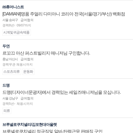
㈜휴머니스트
[DAMIANI]명품 주얼리 다미아니 코리아 전국(서울/경기/부산) 백화점
부점장/판매사원 채용
서울 송파구
급여협의
경력8년↑ 09/07까지
시계및귀금속제품
두연
르꼬끄 아산 퍼스트빌리지 매니저님 구인합니다.
충남 아산시
급여협의
경력무관 채용시까지
스포츠의류
운동화
드맹
드맹(디자이너문광자)에서 경력있는 세일즈매니져님을 모십니다.
서울 강남구
급여협의
경력5년↑ 채용시까지
의류
브루넬로쿠치넬리/김포현대아울렛
브루넬로쿠치넬리 정규직및 알바.탄력근무 판매직 구인