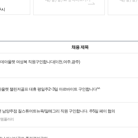
주시
채용 제목
 롯데아울렛 여성복 직원구인합니다(이천,여주,광주)
울렛 챌린저골프 대휴 평일주2~3일 아르바이트 구인합니다^^
 남양주점 질스튜어트뉴욕/알레그리 직원 구인합니다. 주5일 페이 협의
컨템폴러리