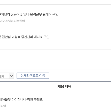
치넬리 정규직및 알바.탄력근무 판매직 구인
미어스웨터
,
니트웨어
 천안점 여성복 중간관리 매니저 구인.
상세검색으로 이동
채용 제목
계아울렛 아이잗바바 직원 구해요.
커리어