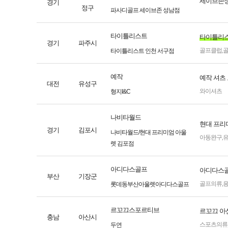
세이브존성
경기
정구
파사디골프 세이브존 성남점
타이틀리스트
타이틀리스
경기
파주시
골프클럽
,
타이틀리스트 인천 서구점
예작
예작 셔츠
대전
유성구
와이셔츠
형지I&C
나비타월드
현대 프리
경기
김포시
나비타월드/현대 프리미엄 아울
아동완구
,
렛 김포점
아디다스골프
아디다스
부산
기장군
골프의류
,
롯데동부산아울렛아디다스골프
르꼬끄스포르티브
르꼬끄 아
충남
아산시
스포츠의류
두연