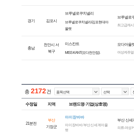
브루넬로쿠치넬리
브루넬로쿠
경기
김포시
브루넬로쿠치넬리/김포현대아
최고급캐시
울렛
미스칸트
모다아울렛
천안시 서
충남
북구
여성케쥬얼
MISS KANT(모다천안점).
2172
총
건
수정일
지역
브랜드명·기업(상호명)
아이잗바바
부산
부산 신세
21분전
아이잗바바/부산신세계아울
기장군
의류-여성
렛