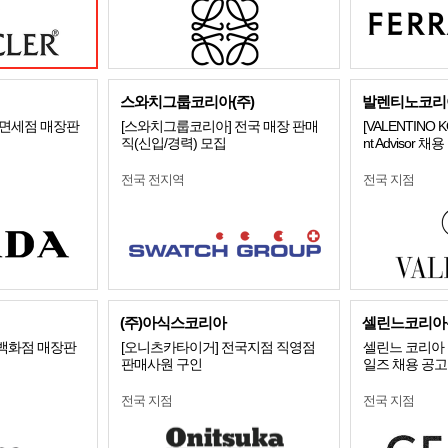
스와치그룹코리아(주)
발렌티노코리
/면세점 매장판
[스와치그룹코리아] 전국 매장 판매
[VALENTINO 
직(신입/경력) 모집
nt Advisor 채용
전국 전지역
전국 지점
(주)아식스코리아
셀린느코리아
 백화점 매장판
[오니츠카타이거] 전국지점 직영점
셀린느 코리아 
판매사원 구인
일즈 채용 공고
전국 지점
전국 지점