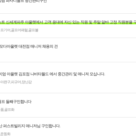
남 파사디골프 중간관리구인
트 신세계파주 아울렛에서 고객 응대에 자신 있는 직원 및 주말 알바 고정 직원분을 
골프기어
,
골프어패럴
,
골프볼
 모다아울렛 대전점 매니저 채용의 건
미엄 아울렛 김포점 나비타월드 에서 중간관리 및 매니져 모십니다.
유아완구
,
피규어
,
장난감
골프 둘째구인합니다
용품
,
골프화
산 퍼스트빌리지 매니저님 구인합니다.
,
운동화