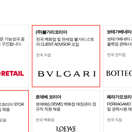
보테가베네타
(주)불가리코리아
운 가능성과 꿈
보테가베네타 
전국 백화점 및 면세점 불가리 스토
 구인합니다.
울렛점 판매사
어 CLIENT ADVISOR 모집
전국 전지점
전국 지점
로에베 코리아
페라가모코리
로에베(LOEWE) 백화점 매장관리 정
FERRAGAM
르코리아 STOR
규직 직원 채용
및 경력사원 
입 채용
전국 백화점
전국 지점
쇼핑몰