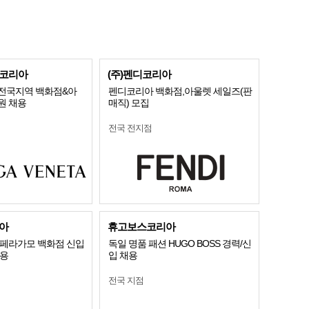
코리아
(주)펜디코리아
전국지역 백화점&아
펜디코리아 백화점,아울렛 세일즈(판
원 채용
매직) 모집
전국 전지점
아
휴고보스코리아
O 페라가모 백화점 신입
독일 명품 패션 HUGO BOSS 경력/신
채용
입 채용
전국 지점