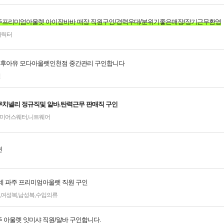
프리미엄아울렛 아이잗바바 매장 직원구인/경력우대/분위기좋은매장/장기근무환영
캐릭터
A.U]후아유 모다아울렛인천점 중간관리 구인합니다
얼
치넬리 정규직및 알바.탄력근무 판매직 구인
미어스웨터
,
니트웨어
션
데 파주 프리미엄아울렛 직원 구인
,
여성복
,
남성복
,
수입의류
 아울렛 잇미샤 직원/알바 구인합니다.