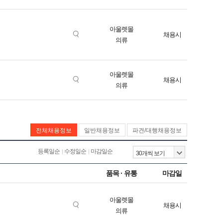
아울렛몰
채용시
의류
아울렛몰
채용시
의류
전체채용정보
일반채용정보
파견/대행채용정보
등록일순
수정일순
마감일순
품목 · 유통
마감일
아울렛몰
채용시
의류