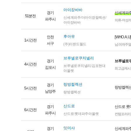
아이잗바바
경기
신세계파주
51분전
신세계파주/더아이잗컬렉션/
파주시
의류-여성
아이잗바바
후아유
인천
[WHO.
1시간전
서구
(주)이랜드월드
남.여캐주
브루넬로쿠치넬리
경기
브루넬로쿠
4시간전
브루넬로쿠치넬리/김포현대
김포시
최고급캐시
아울렛
랑방컬렉션
경기
랑방켈렉
5시간전
남양주
랑방켈렉션
산드로
경기
산드로 롯
6시간전
파주시
산드로/롯데파주아울렛
컨템포러리
잇미샤
경기
신세계파주