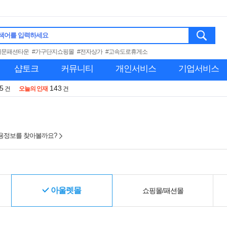
색어를 입력하세요
대문패션타운
#가구단지쇼핑몰
#전자상가
#고속도로휴게소
샵토크
커뮤니티
개인서비스
기업서비스
5
143
건
오늘의 인재
건
용정보를 찾아볼까요?
아울렛몰
쇼핑몰/패션몰