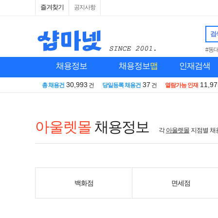
즐겨찾기
공지사항
검
#동
채용정보
채용정보
맵
인재검색
30,993
37
11,97
총 채용건
건
당일등록 채용건
건
열람가능 인재
아울렛몰
채용정보
각
아울렛몰
지점별 채
백화점
면세점