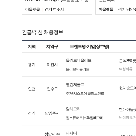
아울렛몰
경기 여주시
아울렛몰
경기 남양
긴급/추천 채용정보
지역
지역구
브랜드명·기업(상호명)
올리브데올리브
급여350
경기
이천시
여성의류
올리브데올리브
챌린저골프
현대송도아
인천
연수구
주)넥시스코어 클리브랜드
알레그리
현대아울렛
경기
남양주시
남성의류
,
질스튜어트뉴욕/알레그리
파사디
성남시 수