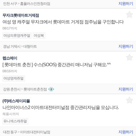
지원하기
인천 서구 > 홈플러스인천청라점
무자크롯데마트거제점
여성 영 캐주얼 무자크에서 롯데마트 거게점 점주님을 구인합니다
08/17까지
여성의류영캐주얼
여성복
지원하기
경남 거제시 > 대형마트
렙쇼메이
[ 롯데마트 춘천 ] 수스(SOOS) 중간관리 매니저님 구해요.^^
08/16까지
여성영캐쥬얼
지원하기
강원 춘천시 > 롯데마트춘천점
(주)에스제이피플
나인마이너스2 이마트대전터미널점 중간관리자님을 모십니다.
채용시까지
유니섹스캐쥬얼
지원하기
대전 동구 > 이마트대전터미날점