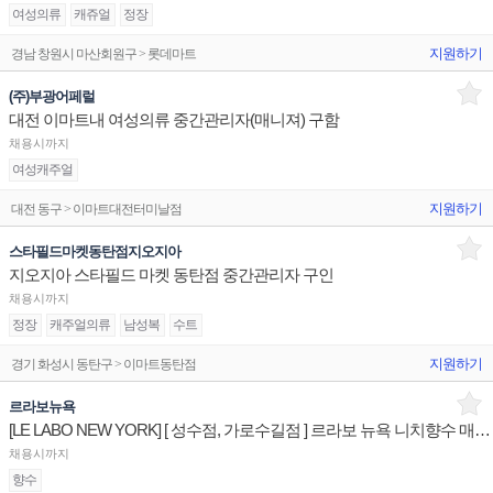
여성의류
캐쥬얼
정장
지원하기
경남 창원시 마산회원구 > 롯데마트
(주)부광어페럴
대전 이마트내 여성의류 중간관리자(매니져) 구함
채용시까지
여성캐주얼
지원하기
대전 동구 > 이마트대전터미날점
스타필드마켓동탄점지오지아
지오지아 스타필드 마켓 동탄점 중간관리자 구인
채용시까지
정장
캐주얼의류
남성복
수트
지원하기
경기 화성시 동탄구 > 이마트동탄점
르라보뉴욕
[LE LABO NEW YORK] [ 성수점, 가로수길점 ] 르라보 뉴욕 니치향수 매장 제품안내 판매전문직원
채용시까지
향수