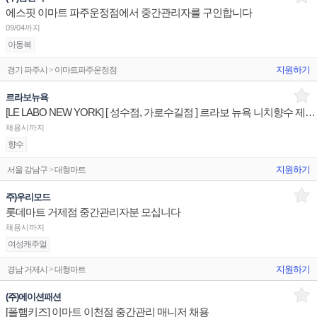
에스핏 이마트 파주운정점에서 중간관리자를 구인합니다
09/04까지
아동복
지원하기
경기 파주시 > 이마트파주운정점
르라보뉴욕
[LE LABO NEW YORK] [ 성수점, 가로수길점 ] 르라보 뉴욕 니치향수 제품서비스 판매전문직원
채용시까지
향수
지원하기
서울 강남구 > 대형마트
주)우리모드
롯데마트 거제점 중간관리자분 모십니다
채용시까지
여성캐주얼
지원하기
경남 거제시 > 대형마트
(주)에이션패션
[폴햄키즈] 이마트 이천점 중간관리 매니저 채용