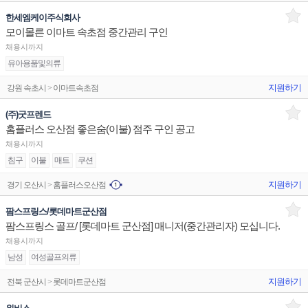
한세엠케이주식회사
모이몰른 이마트 속초점 중간관리 구인
채용시까지
유아용품및의류
지원하기
강원 속초시 > 이마트속초점
(주)굿프렌드
홈플러스 오산점 좋은숨(이불) 점주 구인 공고
채용시까지
침구
이불
매트
쿠션
지원하기
경기 오산시 > 홈플러스오산점
팜스프링스/롯데마트군산점
팜스프링스 골프/ [롯데마트 군산점] 매니저(중간관리자) 모십니다.
채용시까지
남성
여성골프의류
지원하기
전북 군산시 > 롯데마트군산점