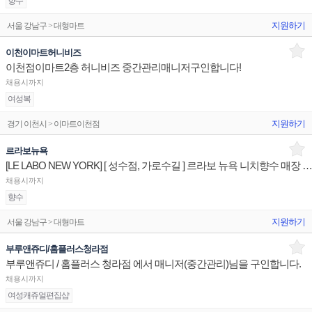
향수
지원하기
서울 강남구 > 대형마트
이천이마트허니비즈
이천점이마트2층 허니비즈 중간관리매니저구인합니다!
채용시까지
여성복
지원하기
경기 이천시 > 이마트이천점
르라보뉴욕
[LE LABO NEW YORK] [ 성수점, 가로수길 ] 르라보 뉴욕 니치향수 매장 상품유지 판매
채용시까지
향수
지원하기
서울 강남구 > 대형마트
부루앤쥬디/홈플러스청라점
부루앤쥬디 / 홈플러스 청라점 에서 매니저(중간관리)님을 구인합니다.
채용시까지
여성캐쥬얼편집샵