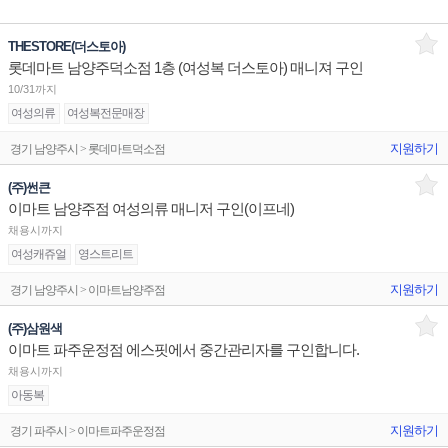
THESTORE(더스토아)
롯데마트 남양주덕소점 1층 (여성복 더스토아) 매니져 구인
10/31까지
여성의류
여성복전문매장
지원하기
경기 남양주시 > 롯데마트덕소점
(주)썬큰
이마트 남양주점 여성의류 매니저 구인(이프네)
채용시까지
여성캐쥬얼
영스트리트
지원하기
경기 남양주시 > 이마트남양주점
(주)삼원색
이마트 파주운정점 에스핏에서 중간관리자를 구인합니다.
채용시까지
아동복
지원하기
경기 파주시 > 이마트파주운정점