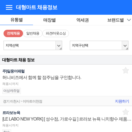
대형마트
채용정보
유통별
매장별
역세권
브랜드별
전체채용
일반채용
파견/아웃소싱
지역선택
지역구선택
대형마트 채용 정보
주)일웅어패럴
허니비즈에서 함께 할 점주님을 구인합니다.
채용시까지
여성캐쥬얼
지원하기
경기 이천시 > 이마트이천점
르라보뉴욕
[LE LABO NEW YORK] [ 성수점, 가로수길 ] 르라보 뉴욕 니치향수 제품디스플레이 판매전문직원
채용시까지