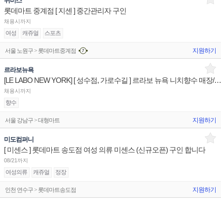
위비스
롯데마트 중계점 [ 지센 ] 중간관리자 구인
채용시까지
여성
캐쥬얼
스포츠
지원하기
서울 노원구 > 롯데마트중계점
르라보뉴욕
[LE LABO NEW YORK] [ 성수점, 가로수길 ] 르라보 뉴욕 니치향수 매장/유지/관리 판매
채용시까지
향수
지원하기
서울 강남구 > 대형마트
미도컴퍼니
[ 미센스 ] 롯데마트 송도점 여성 의류 미센스 (신규오픈) 구인 합니다
08/21까지
여성의류
캐쥬얼
정장
지원하기
인천 연수구 > 롯데마트송도점