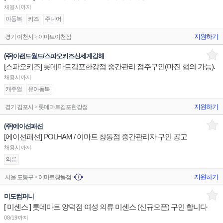
채용시까지
아동복
키즈
주니어
지원하기
경기 이천시 > 이마트이천점
(주)이랜드월드/스파오키즈신세계김해
[스파오키즈] 롯데마트김포한강점 중간관리 점주구인(마진 협의 가능).
채용시까지
캐주얼
유아동복
지원하기
경기 김포시 > 롯데마트김포한강점
(주)에이션패션
[에이션패션] POLHAM / 이마트 창동점 중간관리자 구인 공고
채용시까지
의류
지원하기
서울 도봉구 > 이마트창동점
미도컴퍼니
[ 미센스 ] 롯데마트 양덕점 여성 의류 미센스 (신규오픈) 구인 합니다
08/19까지