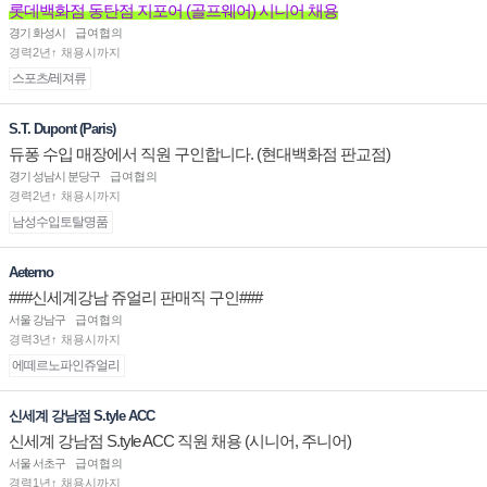
롯데백화점 동탄점 지포어 (골프웨어) 시니어 채용
경기 화성시
급여협의
경력2년↑ 채용시까지
스포츠/레져류
S.T. Dupont (Paris)
듀퐁 수입 매장에서 직원 구인합니다. (현대백화점 판교점)
경기 성남시 분당구
급여협의
경력2년↑ 채용시까지
남성수입토탈명품
Aeterno
###신세계강남 쥬얼리 판매직 구인###
서울 강남구
급여협의
경력3년↑ 채용시까지
에떼르노파인쥬얼리
신세계 강남점 S.tyle ACC
신세계 강남점 S.tyle ACC 직원 채용 (시니어, 주니어)
서울 서초구
급여협의
경력1년↑ 채용시까지