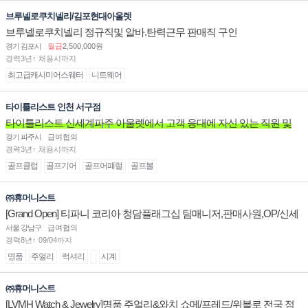
브루넬로쿠치넬리/김포현대아울렛
브루넬로쿠치넬리 정규직및 알바.탄력근무 판매직 구인
경기 김포시
월급
2,500,000원
경력3년↑ 채용시까지
최고급캐시미어스웨터
니트웨어
타이틀리스트 인천 서구점
타이틀리스트 신세계파주 아울렛에서 고객 응대에 자신 있는 직원 및
주말 알바 고정 직원분을 구인합니다.
경기 파주시
급여협의
경력3년↑ 채용시까지
골프클럽
골프기어
골프어패럴
골프볼
㈜휴머니스트
[Grand Open] 티파니 코리아 청담플래그십 팀매니저,판매사원,OP/신세
계대전 판매사원 채용
서울 강남구
급여협의
경력8년↑ 09/04까지
명품
주얼리
럭셔리
시계
㈜휴머니스트
[LVMH Watch & Jewelry]명품 주얼리&와치 쇼메/프레드/위블로 전국 점