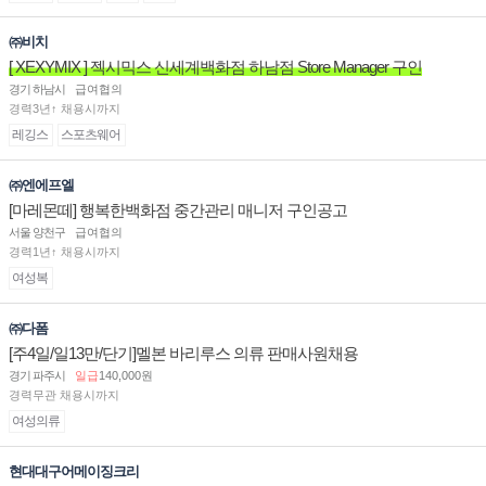
㈜비치
[ XEXYMIX ] 젝시믹스 신세계백화점 하남점 Store Manager 구인
경기 하남시
급여협의
경력3년↑ 채용시까지
레깅스
스포츠웨어
㈜엔에프엘
[마레몬떼] 행복한백화점 중간관리 매니저 구인공고
서울 양천구
급여협의
경력1년↑ 채용시까지
여성복
㈜다폼
[주4일/일13만/단기]멜본 바리루스 의류 판매사원채용
경기 파주시
일급
140,000원
경력무관 채용시까지
여성의류
현대대구어메이징크리