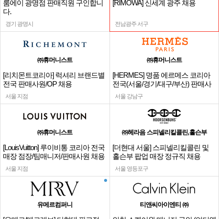
룸에이 광명점 판매직원 구인합니
[RIMOWA] 신세계 광주 채용
다.
경기 광명시
전남광주 서구
㈜휴머니스트
㈜휴머니스트
[리치몬트코리아] 럭셔리 브랜드별
[HERMES] 명품 에르메스 코리아
전국 판매사원/OP 채용
전국(서울/경기/대구/부산) 판매사
원
서울 지점
서울 강남구
㈜휴머니스트
㈜헤라음 스피넬리킬콜린,홀슨부
[LouisVuitton] 루이비통 코리아 전국
[더현대 서울] 스피넬리킬콜린 및
매장 점장/팀매니저/판매사원 채용
홀슨부 팝업 매장 정규직 채용
서울 지점
서울 영등포구
유메르컴퍼니
티앤씨아이엔티 ㈜