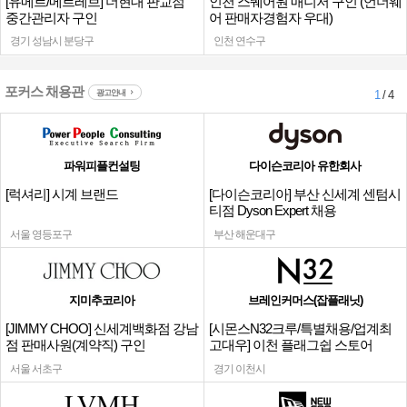
[유메르/메르레브] 더현대 판교점
인천 스퀘어원 매니저 구인 (언더웨
중간관리자 구인
어 판매자경험자 우대)
경기 성남시 분당구
인천 연수구
포커스 채용관
광고안내
1
/ 4
파워피플컨설팅
다이슨코리아 유한회사
[럭셔리] 시계 브랜드
[다이슨코리아] 부산 신세계 센텀시
티점 Dyson Expert 채용
서울 영등포구
부산 해운대구
지미추코리아
브레인커머스(잡플래닛)
[JIMMY CHOO] 신세계백화점 강남
[시몬스N32크루/특별채용/업계최
점 판매사원(계약직) 구인
고대우] 이천 플래그쉽 스토어
서울 서초구
경기 이천시