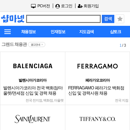
PC버전
로그인
회원가입
채용정보
인재정보
지도검색
샵토크
그랜드 채용관
광고안내
1
/ 3
발렌시아가코리아
페라가모코리아
발렌시아가코리아 전국 백화점/아
FERRAGAMO 페라가모 백화점
울렛/면세점 신입 및 경력 채용
신입 및 경력사원 채용
전국 전지점, 백화점, 아울렛
전국 지점