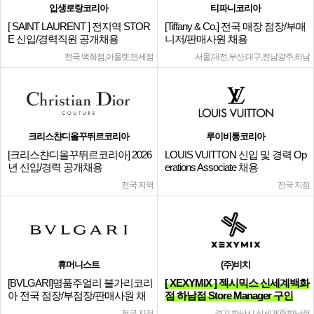
입생로랑코리아
티파니코리아
[ SAINT LAURENT ] 전지역 STOR
[Tiffany & Co.] 전국 매장 점장/부매
E 신입/경력직원 공개채용
니저/판매사원 채용
전국 백화점,아울렛,면세점
서울,대전,부산,대구,전남광주,하남
크리스챤디올꾸뛰르코리아
루이비통코리아
[크리스챤디올꾸뛰르코리아] 2026
LOUIS VUITTON 신입 및 경력 Op
년 신입/경력 공개채용
erations Associate 채용
전국 지역
전국 지점
휴머니스트
(주)비치
[BVLGARI]명품주얼리 불가리코리
[ XEXYMIX ] 젝시믹스 신세계백화
아 전국 점장/부점장/판매사원 채
점 하남점 Store Manager 구인
용
전국 지점
경기 하남시 신세계百하남점