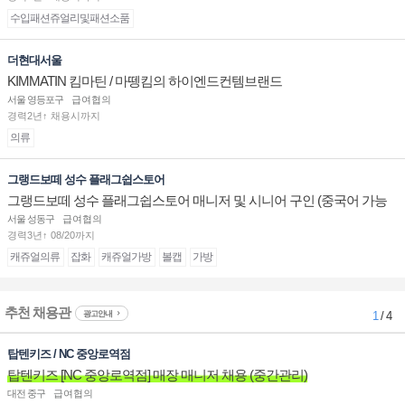
수입패션쥬얼리및패션소품
더현대서울
KIMMATIN 킴마틴 / 마뗑킴의 하이엔드컨템브랜드
서울 영등포구
급여협의
경력2년↑ 채용시까지
의류
그랭드보떼 성수 플래그쉽스토어
그랭드보떼 성수 플래그쉽스토어 매니저 및 시니어 구인 (중국어 가능
자)
서울 성동구
급여협의
경력3년↑ 08/20까지
캐쥬얼의류
잡화
캐쥬얼가방
볼캡
가방
추천 채용관
광고안내
1
/ 4
탑텐키즈 / NC 중앙로역점
탑텐키즈 [NC 중앙로역점] 매장 매니저 채용 (중간관리)
대전 중구
급여협의