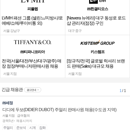
피플렙
㈜한결티오스
LVMH 패션 그룹 (셀린느/지방시/로
[Newera 뉴에라] 대구 동성로 로드
에베/쇼메/루이비통 외)
샵 관리자(점장) 구인
서울 강남구
대구 중구
㈜티파니코리아
키스템프
전국(서울/대전/부산/대구/광주) 매
[정규직/전국] 글로벌 럭셔리 브랜
장 점장/부매니저/판매사원 채용
드 판매(Sales) 대규모 채용
서울 지점
서울 지점
긴급 채용관
광고안내
1
/ 1
㈜세정
디디에 두보(DIDIER DUBOT) 주얼리 판매사원 채용(수도권 지역)
서울 지점
급여협의
경력5년↑ 채용시까지
주얼리
준보석
시계
잡화