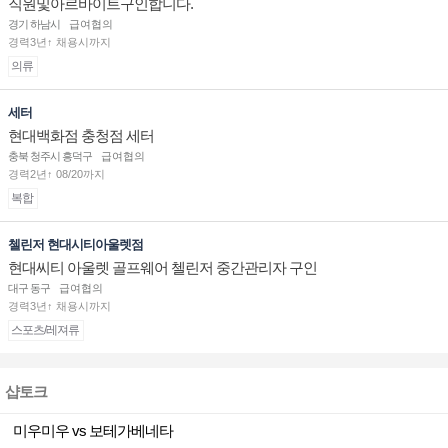
직원및아르바이트구인합니다.
경기 하남시
급여협의
경력3년↑ 채용시까지
의류
세터
현대백화점 충청점 세터
충북 청주시 흥덕구
급여협의
경력2년↑ 08/20까지
복합
첼린저 현대시티아울렛점
현대씨티 아울렛 골프웨어 첼린저 중간관리자 구인
대구 동구
급여협의
경력3년↑ 채용시까지
스포츠/레져류
샵토크
미우미우 vs 보테가베네타