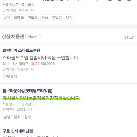
장/부점장/판매사원 채용
서울 강남구
급여협의
경력10년↑ 09/04까지
쇼메
프레드
위블로
명품
주얼리
시계
신상 채용관
더보기
1
/ 13
컬럼비아 스타필드수원
스타필드수원 컬럼비아 직원 구인합니다
경기 수원시 팔달구
월급
2,400,000원
경력1년↑ 채용시까지
아웃도어
톰브라운여성(롯데월드타워점)
패션을사랑하는열정을가진직원찾습니다.
서울 송파구
급여협의
경력7년↑ 10/31까지
남성
잡화
향수
구호 신세계하남점