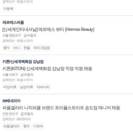
경력1년↑ 채용시까지
아동복
에르메스퍼퓸
[신세계인터내셔날] 에르메스 뷰티 (Hermes Beauty)
서울 영등포구
급여협의
경력5년↑ 채용시까지
향수
바디
캔들
메이크업등
키톤/신세계백화점 강남점
키톤(KITON) 신세계백화점 강남점 직영 직원 채용
서울 서초구
급여협의
경력3년↑ 채용시까지
여성의류
남성의류
악세사리
㈜베네피아
퍼퓸갤러리 니치퍼퓸 브랜드 트리플스트리트 송도점 매니저 채용
인천 연수구
급여협의
경력3년↑ 08/20까지
퍼퓸갤러리
향수
디퓨저