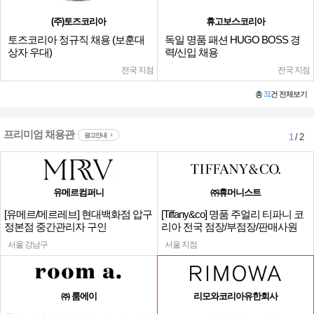
(주)토즈코리아
휴고보스코리아
토즈코리아 정규직 채용 (보훈대
독일 명품 패션 HUGO BOSS 경
상자 우대)
력/신입 채용
전국 지점
전국 지점
총
31
건 전체보기
프리미엄 채용관
광고안내
1
/ 2
유메르컴퍼니
㈜휴머니스트
[유메르/메르레브] 현대백화점 압구
[Tiffany&co] 명품 주얼리 티파니 코
정본점 중간관리자 구인
리아 전국 점장/부점장/판매사원
서울 강남구
서울 지점
㈜ 룸에이
리모와코리아유한회사