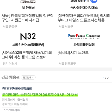
㈜ 한복남
㈜사람인에이치에스
서울 ] 한복체험매장영업팀 정규직
[정규직/패션잡화/인센티브] 럭셔리
구인 - 사원급 ~ 매니저급
부티크 세일즈 오픈포지션채용
서울 종로구
서울 서초구
브레인커머스(잡플래닛)
파워피플컨설팅
[시몬스N32크루/특별채용/업계최
[럭셔리] 시계 브랜드
고대우] 이천 플래그쉽 스토어
경기 이천시
서울 영등포구
긴급 채용관
광고안내
1
/ 2
현대대구어메이징크리
롯데백화점 동탄점 지포어 (골프웨어) 시니어 채용
경기 화성시
급여협의
경력2년↑ 채용시까지
스포츠/레져류