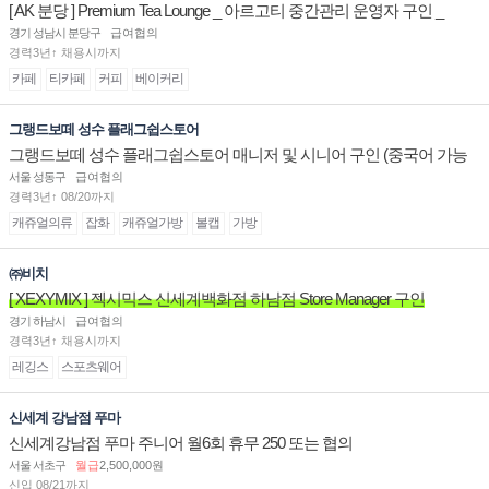
[ AK 분당 ] Premium Tea Lounge _ 아르고티 중간관리 운영자 구인 _
경기 성남시 분당구
급여협의
경력3년↑ 채용시까지
카페
티카페
커피
베이커리
그랭드보떼 성수 플래그쉽스토어
그랭드보떼 성수 플래그쉽스토어 매니저 및 시니어 구인 (중국어 가능
자)
서울 성동구
급여협의
경력3년↑ 08/20까지
캐쥬얼의류
잡화
캐쥬얼가방
볼캡
가방
㈜비치
[ XEXYMIX ] 젝시믹스 신세계백화점 하남점 Store Manager 구인
경기 하남시
급여협의
경력3년↑ 채용시까지
레깅스
스포츠웨어
신세계 강남점 푸마
신세계강남점 푸마 주니어 월6회 휴무 250 또는 협의
서울 서초구
월급
2,500,000원
신입 08/21까지