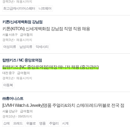
경력3년↑ 채용시까지
최고급캐시미어스웨터
니트웨어
키톤/신세계백화점 강남점
키톤(KITON) 신세계백화점 강남점 직영 직원 채용
서울 서초구
급여협의
경력3년↑ 채용시까지
여성의류
남성의류
악세사리
탑텐키즈 / NC 중앙로역점
탑텐키즈 [NC 중앙로역점] 매장 매니저 채용 (중간관리)
대전 중구
급여협의
경력1년↑ 채용시까지
아동복
㈜휴머니스트
[LVMH Watch & Jewelry]명품 주얼리&와치 쇼메/프레드/위블로 전국 점
장/부점장/판매사원 채용
서울 강남구
급여협의
경력10년↑ 09/05까지
쇼메
프레드
위블로
명품
주얼리
시계