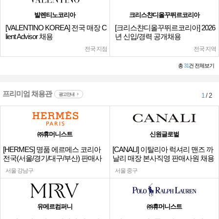
발렌티노코리아
크리스챤디올꾸뛰르코리아
[VALENTINO KOREA] 전국 매장 C
[크리스챤디올꾸뛰르코리아] 2026
lient Advisor 채용
년 신입/경력 공개채용
전국 지점
전국 지역
총
31
건 전체보기
프리미엄 채용관
광고안내
1
/ 2
㈜휴머니스트
신원글로벌
[HERMES] 명품 에르메스 코리아
[CANALI] 이탈리아 럭셔리 맨즈 까
전국(서울/경기/대구/부산) 판매사
날리 매장 본사직영 판매사원 채용
원
서울 강남구
서울 중구
유메르컴퍼니
㈜휴머니스트