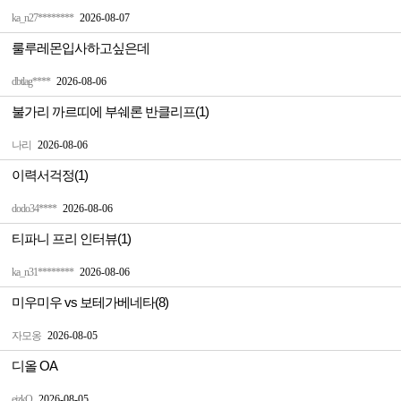
ka_n27********
2026-08-07
룰루레몬입사하고싶은데
dbtlag****
2026-08-06
불가리 까르띠에 부쉐론 반클리프(1)
나리
2026-08-06
이력서걱정(1)
dodo34****
2026-08-06
티파니 프리 인터뷰(1)
ka_n31********
2026-08-06
미우미우 vs 보테가베네타(8)
자모옹
2026-08-05
디올 OA
ejzkQ
2026-08-05