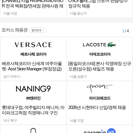
[CHANEL] 샤넬 FASHION ADVISO
OSOI 플래그쉽 스토어 한남/성수
R 전국 백화점/면세점 판매사원 채
정규직 채용
용
서울 지점
서울 용산구
포커스 채용관
광고안내
1
/ 4
베르사체 코리아
아데코코리아
베르사체코리아 신세계 여주아울
[동일라코스테] 본사 직영매장 신규
렛- Asst Store Manager (부점장급)
오픈(성수점) 세일즈 채용
채용
경기 여주시
서울 성동구
㈜엔라인
라이프레코드
롯데대구점, 여주빌리지 매니저, 아
2026년 시현하다 신입/경력 채용
이파크고척점 직영매니져 구인
대구 북구
서울 지점