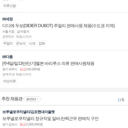
의류신발
㈜세정
디디에 두보(DIDIER DUBOT) 주얼리 판매사원 채용(수도권 지역)
서울 지점
급여협의
경력5년↑ 채용시까지
주얼리
준보석
시계
잡화
㈜다폼
[주4일/일13만/단기]멜본 바리루스 의류 판매사원채용
경기 파주시
일급
140,000원
경력무관 채용시까지
여성의류
추천 채용관
광고안내
1
/ 5
브루넬로쿠치넬리/김포현대아울렛
브루넬로쿠치넬리 정규직및 알바.탄력근무 판매직 구인
경기 김포시
월급
2,500,000원