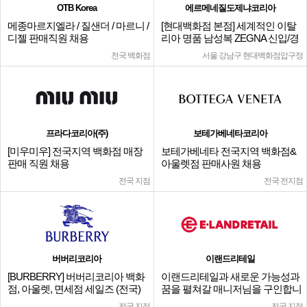
OTB Korea
에르메네질도제냐코리아
메종마르지엘라 / 질샌더 / 마르니 /
[현대백화점 본점] 세계적인 이탈
디젤 판매직원 채용
리아 명품 남성복 ZEGNA 신입/경
력
전국 백화점
서울 강남구 현대백화점압구정
프라다코리아(주)
보테가베네타코리아
[미우미우] 전국지역 백화점 매장
보테가베네타 전국지역 백화점&
판매 직원 채용
아울렛점 판매사원 채용
전국 지점
전국 전지점
버버리코리아
이랜드리테일
[BURBERRY] 버버리코리아 백화
이랜드리테일과 새로운 가능성과
점, 아울렛, 면세점 세일즈 (전국)
꿈을 펼쳐갈 매니저님을 구인합니
다.
전국 지점
전국 지점