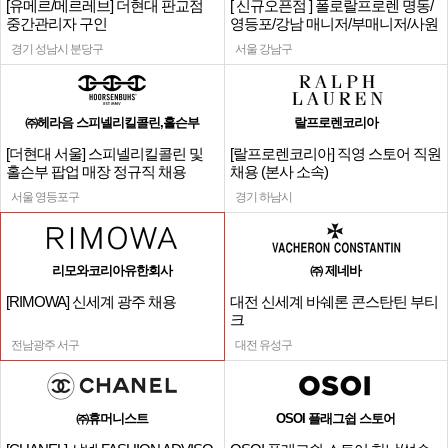
[유메르/메르레브] 더현대 판교점
[ 신규오픈점 ] 폴로랄프로렌 명동/
중간관리자 구인
영등포/강남 매니저/부매니저/사원
경기 성남시 분당구
서울 강남구
㈜헤라음 스피넬리킬콜린,홀슨부
랄프로렌코리아
[더현대 서울] 스피넬리킬콜린 및
[랄프로렌코리아] 직영 스토어 직원
홀슨부 팝업 매장 정규직 채용
채용 (본사 소속)
서울 영등포구
경기 하남시
리모와코리아유한회사
㈜ 제네바
[RIMOWA] 신세계 광주 채용
대전 신세계 바쉐론 콘스탄틴 부티
크
전남광주 서구
대전 유성구
㈜휴머니스트
OSOI 플래그쉽 스토어