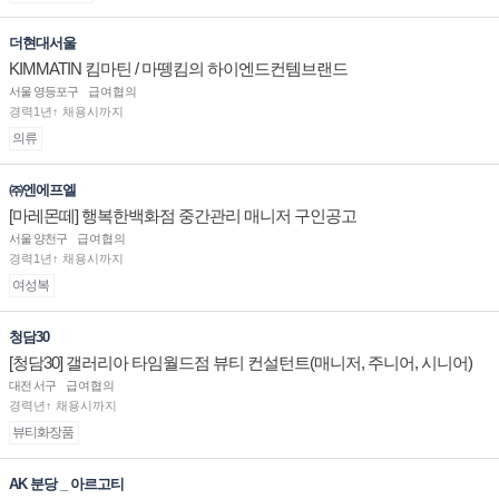
더현대서울
KIMMATIN 킴마틴 / 마뗑킴의 하이엔드컨템브랜드
서울 영등포구
급여협의
경력1년↑ 채용시까지
의류
㈜엔에프엘
[마레몬떼] 행복한백화점 중간관리 매니저 구인공고
서울 양천구
급여협의
경력1년↑ 채용시까지
여성복
청담30
[청담30] 갤러리아 타임월드점 뷰티 컨설턴트(매니저, 주니어, 시니어)
채용
대전 서구
급여협의
경력년↑ 채용시까지
뷰티화장품
AK 분당 _ 아르고티