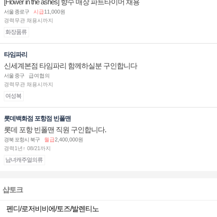
[Flower in the ashes] 향수 매장 파트타이머 채용
서울 종로구
시급
11,000원
경력무관 채용시까지
화장품류
타임파리
신세계본점 타임파리 함께하실분 구인합니다
서울 중구
급여협의
경력무관 채용시까지
여성복
롯데백화점 포항점 빈폴맨
롯데 포항 빈폴맨 직원 구인합니다.
경북 포항시 북구
월급
2,400,000원
경력1년↑ 08/21까지
남녀캐주얼의류
샵토크
펜디/로저비비에/토즈/발렌티노