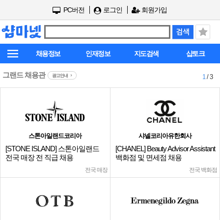
PC버전
로그인
회원가입
채용정보
인재정보
지도검색
샵토크
그랜드 채용관
광고안내
1
/ 3
스톤아일랜드코리아
샤넬코리아유한회사
[STONE ISLAND] 스톤아일랜드
[CHANEL] Beauty Advisor Assistant
전국 매장 전 직급 채용
백화점 및 면세점 채용
전국 매장
전국 백화점