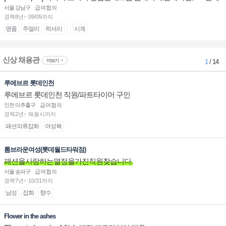
계대전 판매사원 채용
서울 강남구
급여협의
경력8년↑ 09/05까지
명품
주얼리
럭셔리
시계
신상 채용관
더보기
1
/ 14
루에브르 롯데인천
루에브르 롯데인천 직원/파트타이머 구인
인천 미추홀구
급여협의
경력2년↑ 채용시까지
패션의류잡화
여성복
톰브라운여성(롯데월드타워점)
패션을사랑하는열정을가진직원찾습니다.
서울 송파구
급여협의
경력7년↑ 10/31까지
남성
잡화
향수
Flower in the ashes