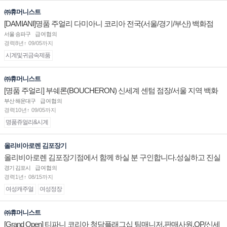
㈜휴머니스트
[DAMIANI]명품 주얼리 다미아니 코리아 전국(서울/경기/부산) 백화점
부점장/판매사원 채용
서울 송파구
급여협의
경력8년↑ 09/05까지
시계및귀금속제품
㈜휴머니스트
[명품 주얼리] 부쉐론(BOUCHERON) 신세계 센텀 점장/서울 지역 백화
점 판매사원 채용
부산 해운대구
급여협의
경력10년↑ 09/05까지
명품쥬얼리&시계
올리비아로렌 김포장기
올리비아로렌 김포장기점에서 함께 하실 분 구인합니다.성실하고 진실
된 마음 하나면 됩니다.
경기 김포시
급여협의
경력1년↑ 08/15까지
여성캐주얼
여성정장
㈜휴머니스트
[Grand Open] 티파니 코리아 청담플래그십 팀매니저,판매사원,OP/신세