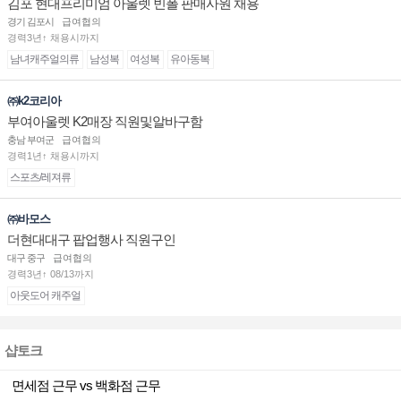
김포 현대프리미엄 아울렛 빈폴 판매사원 채용
경기 김포시
급여협의
경력3년↑ 채용시까지
남녀캐주얼의류
남성복
여성복
유아동복
㈜k2코리아
부여아울렛 K2매장 직원및알바구함
충남 부여군
급여협의
경력1년↑ 채용시까지
스포츠/레져류
㈜바모스
더현대대구 팝업행사 직원구인
대구 중구
급여협의
경력3년↑ 08/13까지
아웃도어 캐주얼
샵토크
면세점 근무 vs 백화점 근무