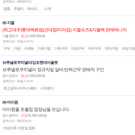
경력8년↑ 09/09까지
명품
주얼리
럭셔리
시계
㈜ 지젤
(최고대우)롯데백화점(건대점/미아점) 지젤슈즈&지젤백 판매매니저
(직원) 구인합니다
서울 광진구
월급
4,000,000원
경력1년↑ 채용시까지
구두
가방
수제화
가죽가방
가죽구두
여성구두
여자구두
여자가방
여성가방
브루넬로쿠치넬리/김포현대아울렛
브루넬로쿠치넬리 정규직및 알바.탄력근무 판매직 구인
경기 김포시
월급
2,500,000원
경력3년↑ 채용시까지
최고급캐시미어스웨터
니트웨어
㈜ 마이원
마이원몰 초월점 점장님을 모십니다.
경기 광주시
연봉
25,882,560원
경력1년↑ 08/20까지
여성의류 가방 및 잡화