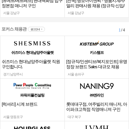
[유메르/메르레브] 현대백화점 압구
[전국] 명보아이엔씨 - 명품시계/주
정본점 매니저 구인
얼리 판매사원 채용 (정규직-신입/
경력)
서울 강남구
서울 강남구
포커스 채용관
광고안내
1
/ 4
쉬즈미스 현대남양주아울렛
키스템프
쉬즈미스 현대남양주아울렛 직원
[정규직/인센티브/복지포인트] 유명
구인합니다.
정장 브랜드 Sales 대규모 채용
경기 남양주시
서울 송파구
파워피플컨설팅
㈜엔라인
[럭셔리] 시계 브랜드
롯데대구점, 여주빌리지 매니저, 아
이파크고척점 직영매니져 구인
서울 영등포구
대구 북구