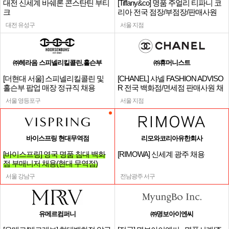
대전 신세계 바쉐론 콘스탄틴 부티
[Tiffany&co] 명품 주얼리 티파니 코
크
리아 전국 점장/부점장/판매사원
대전 유성구
서울 지점
㈜헤라음 스피넬리킬콜린,홀슨부
㈜휴머니스트
[더현대 서울] 스피넬리킬콜린 및
[CHANEL] 샤넬 FASHION ADVISO
홀슨부 팝업 매장 정규직 채용
R 전국 백화점/면세점 판매사원 채
용
서울 영등포구
서울 지점
바이스프링 현대무역점
리모와코리아유한회사
[바이스프링] 영국 명품 침대 백화
[RIMOWA] 신세계 광주 채용
점 부매니저 채용(현대 무역점)
서울 강남구
전남광주 서구
유메르컴퍼니
㈜명보아이엔씨