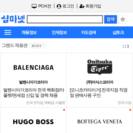
PC버전
로그인
회원가입
채용정보
인재정보
지도검색
샵토크
그랜드 채용관
광고안내
1
/ 3
발렌시아가코리아
(주)아식스코리아
발렌시아가코리아 전국 백화점/아
[오니츠카타이거] 전국지점 직영
울렛/면세점 신입 및 경력 채용
점 판매사원 구인
전국 전지점, 백화점, 아울렛
전국 지점