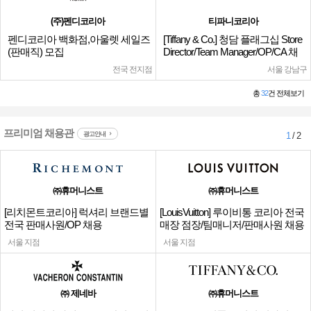
(주)펜디코리아
티파니코리아
펜디코리아 백화점,아울렛 세일즈
[Tiffany & Co.] 청담 플래그십 Store
(판매직) 모집
Director/Team Manager/OP/CA 채
용
전국 전지점
서울 강남구
총
32
건 전체보기
프리미엄 채용관
광고안내
1
/ 2
㈜휴머니스트
㈜휴머니스트
[리치몬트코리아] 럭셔리 브랜드별
[LouisVuitton] 루이비통 코리아 전국
전국 판매사원/OP 채용
매장 점장/팀매니저/판매사원 채용
서울 지점
서울 지점
㈜ 제네바
㈜휴머니스트