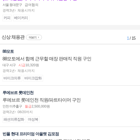
서울 동대문구
급여협의
경력3년↑ 채용시까지
커피
베이커리
신상 채용관
더보기
1
/ 15
88모토
88모토에서 함께 근무할 매장 판매직 직원 구인
대구 서구
시급
10,320원
경력1년↑ 채용시까지
바이크의류
바이크잡화
루에브르 롯데인천
루에브르 롯데인천 직원/파트타이머 구인
인천 미추홀구
월급
2,500,000원
경력2년↑ 08/20까지
패션의류잡화
여성복
빈폴 현대 프리미엄 아울렛 김포점