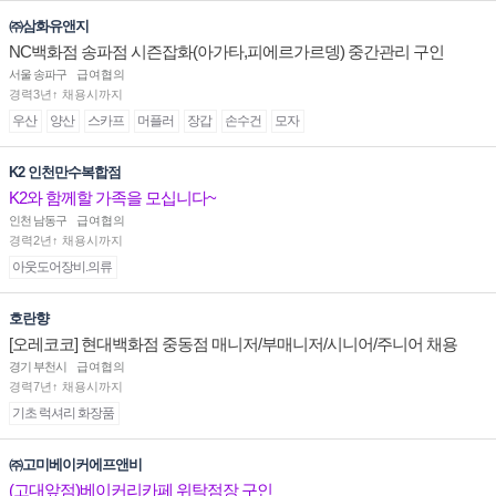
㈜삼화유앤지
NC백화점 송파점 시즌잡화(아가타,피에르가르뎅) 중간관리 구인
서울 송파구
급여협의
경력3년↑ 채용시까지
우산
양산
스카프
머플러
장갑
손수건
모자
K2 인천만수복합점
K2와 함께할 가족을 모십니다~
인천 남동구
급여협의
경력2년↑ 채용시까지
아웃도어장비.의류
호란향
[오레코코] 현대백화점 중동점 매니저/부매니저/시니어/주니어 채용
경기 부천시
급여협의
경력7년↑ 채용시까지
기초 럭셔리 화장품
㈜고미베이커에프앤비
(고대앞점)베이커리카페 위탁점장 구인