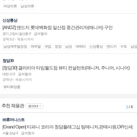
여성의류
남성의류
신성통상
[ANDZ] 앤드지 롯데백화점 일산점 중간관리자(매니저) 구인
경기 고양시 일산동구
급여협의
경력3년↑ 채용시까지
남성캐주얼정장
캐주얼
셋업
정장
남성
캐릭터
신성통상
앤드지
수트
남
청담30
[청담30] 갤러리아 타임월드점 뷰티 컨설턴트(매니저, 주니어, 시니어)
채용
대전 서구
급여협의
경력년↑ 채용시까지
뷰티화장품
추천 채용관
광고안내
1
/ 4
㈜휴머니스트
[Grand Open] 티파니 코리아 청담플래그십 팀매니저,판매사원,OP/신세
계대전 판매사원 채용
서울 강남구
급여협의