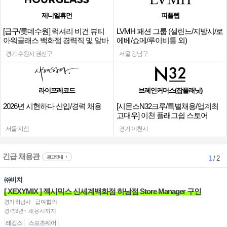
제니엘휴먼
피플렙
[급구/롯데수원] 럭셔리 비건 뷰티
LVMH 패션 그룹 (셀린느/지방시/로
아워글래스 백화점 경력직 및 알바
에베/쇼메/루이비통 외)
채용
경기 수원시 권선구
서울 강남구
라이프레코드
브레인커머스(잡플래닛)
2026년 시현하다 신입/경력 채용
[시몬스N32크루/특별채용/업계최
고대우] 이천 플래그쉽 스토어
서울 지점
경기 이천시
긴급 채용관
광고안내
1
/ 2
㈜비치
[ XEXYMIX ] 젝시믹스 신세계백화점 하남점 Store Manager 구인
경기 하남시
급여협의
경력3년↑ 채용시까지
레깅스
스포츠웨어