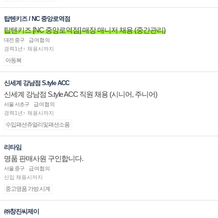
탑텐키즈 / NC 중앙로역점
탑텐키즈 [NC 중앙로역점] 매장 매니저 채용 (중간관리)
대전 중구
급여협의
경력1년↑ 채용시까지
아동복
신세계 강남점 S.tyle ACC
신세계 강남점 S.tyle ACC 직원 채용 (시니어, 주니어)
서울 서초구
급여협의
경력1년↑ 채용시까지
수입패션쥬얼리및패션소품
리타임
명품 판매사원 구인합니다.
서울 중구
급여협의
신입 채용시까지
중고명품 가방.시계
㈜창진씨제이