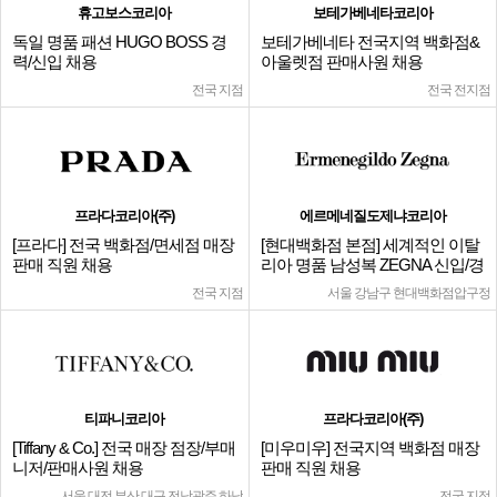
휴고보스코리아
보테가베네타코리아
독일 명품 패션 HUGO BOSS 경
보테가베네타 전국지역 백화점&
력/신입 채용
아울렛점 판매사원 채용
전국 지점
전국 전지점
프라다코리아(주)
에르메네질도제냐코리아
[프라다] 전국 백화점/면세점 매장
[현대백화점 본점] 세계적인 이탈
판매 직원 채용
리아 명품 남성복 ZEGNA 신입/경
력
전국 지점
서울 강남구 현대백화점압구정
티파니코리아
프라다코리아(주)
[Tiffany & Co.] 전국 매장 점장/부매
[미우미우] 전국지역 백화점 매장
니저/판매사원 채용
판매 직원 채용
서울,대전,부산,대구,전남광주,하남
전국 지점