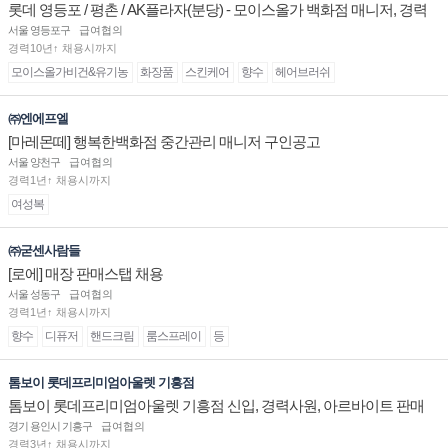
롯데 영등포 / 평촌 / AK플라자(분당) - 모이스올가 백화점 매니저, 경력
및 신입 판매직 채용
서울 영등포구
급여협의
경력10년↑ 채용시까지
모이스올가비건&유기농
화장품
스킨케어
향수
헤어브러쉬
㈜엔에프엘
[마레몬떼] 행복한백화점 중간관리 매니저 구인공고
서울 양천구
급여협의
경력1년↑ 채용시까지
여성복
㈜굳센사람들
[로에] 매장 판매스탭 채용
서울 성동구
급여협의
경력1년↑ 채용시까지
향수
디퓨저
핸드크림
룸스프레이
등
톰보이 롯데프리미엄아울렛 기흥점
톰보이 롯데프리미엄아울렛 기흥점 신입, 경력사원, 아르바이트 판매
직 구인합니다.
경기 용인시 기흥구
급여협의
경력3년↑ 채용시까지