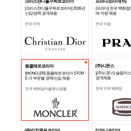
크리스챤디올꾸뛰르코리아
프라다코리아(주)
[크리스챤디올꾸뛰르코리아] 2026년
[프라다] 전국 백화점
신입/경력 공개채용
매 직원 채용
전국 지역
전국 지점
(주)시몬스
몽클레르코리아
[(주)시몬스] 슬립마
[MONCLER] 몽클레르코리아 STOR
공개채용
E 각 부문별 경력/신입 채용
전국 지역 백화점
전국 백화점/아울렛/쇼핑몰
(주)리치몬트코리아
티파니코리아