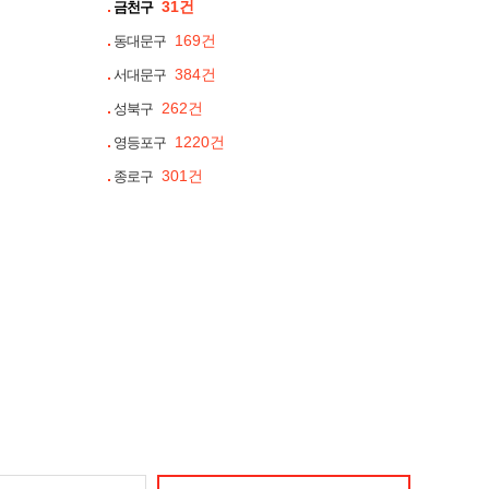
31건
금천구
169건
동대문구
384건
서대문구
262건
성북구
1220건
영등포구
301건
종로구