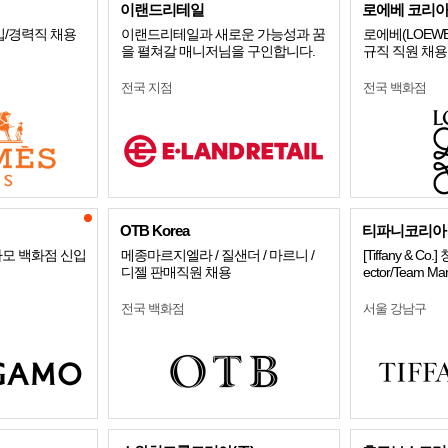
이랜드리테일
로에베 코리
입/경력직 채용
이랜드리테일과 새로운 가능성과 꿈
로에베(LOEW
을 펼쳐갈 매니저님을 구인합니다.
규직 직원 채용
전국 지점
전국 백화점
OTB Korea
티파니코리아
가모 백화점 신입
메종마르지엘라 / 질샌더 / 마르니 /
[Tiffany & Co
디젤 판매직원 채용
ector/Team M
전국 백화점
서울 강남구