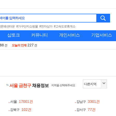
색어를 입력하세요
대문패션타운
#가구단지쇼핑몰
#전자상가
#고속도로휴게소
샵토크
커뮤니티
개인서비스
기업서비스
988
227
건
오늘의 인재
건
서울 금천구
채용정보
지역을 선택해주세요
서울
17001건
3301건
강남구
102건
77건
강북구
강서구