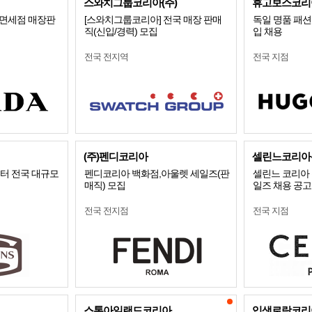
스와치그룹코리아(주)
휴고보스코리
/면세점 매장판
[스와치그룹코리아] 전국 매장 판매
독일 명품 패션 
직(신입/경력) 모집
입 채용
전국 전지역
전국 지점
(주)펜디코리아
셀린느코리아
스터 전국 대규모
펜디코리아 백화점,아울렛 세일즈(판
셀린느 코리아 
매직) 모집
일즈 채용 공고
전국 전지점
전국 지점
스톤아일랜드코리아
입생로랑코리