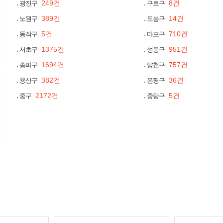
249건
8건
광진구
구로구
389건
14건
노원구
도봉구
5건
710건
동작구
마포구
1375건
951건
서초구
성동구
1694건
757건
송파구
양천구
382건
36건
용산구
은평구
2172건
5건
중구
중랑구