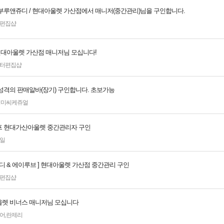
부루앤쥬디 / 현대아울렛 가산점에서 매니저(중간관리)님을 구인합니다.
편집샵
 현대아울렛 가산점 매니저님 모십니다!
터편집샵
성격의 판매알바(장기) 구인합니다. 초보가능
성미씨케쥬얼
 현대가산아울렛 중간관리자 구인
일
디 & 에이루브 ] 현대아울렛 가산점 중간관리 구인
편집샵
렛 비너스 매니저님 모십니다
어
,
란제리