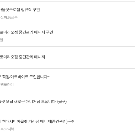
아울렛구로점 정규직 구인
등산화
,
등산복
 구로마리오점 중간관리 매니저 구인
얼
 구로마리오점 중간관리 매니저
 직원/아르바이트 구인합니다~!
컨템포러리
렛 오닐 새로운 매니저님 모십니다! (급구)
 현대시티아울렛 가산점 매니저(중간관리) 구인
성복
,
숙녀복