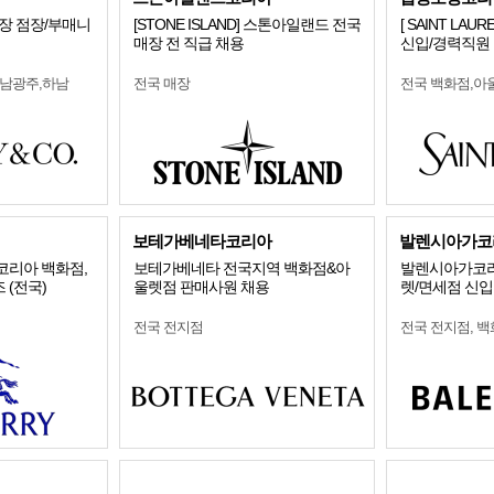
전국 매장 점장/부매니
[STONE ISLAND] 스톤아일랜드 전국
[ SAINT LAU
매장 전 직급 채용
신입/경력직원
전남광주,하남
전국 매장
전국 백화점,아
보테가베네타코리아
발렌시아가코
리코리아 백화점,
보테가베네타 전국지역 백화점&아
발렌시아가코리
 (전국)
울렛점 판매사원 채용
렛/면세점 신입
전국 전지점
전국 전지점, 백