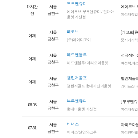
부루앤쥬디
12시간
서울
에이루브-
에이루브-부루앤쥬디 / 현대아
전
금천구
여성캐쥬얼
울렛 가산점
레코브
서울
[레코브]
어제
금천구
(주)아이디조이
중저가캐릭
레드앤블루
서울
적극적인 
어제
금천구
레드앤블루/ 마리오아울렛
여성복
,
여
챌린저골프
서울
챌린저골프
어제
금천구
챌린저골프 현대가산아울렛
라이프스타
부루앤쥬디
서울
[ 부루앤쥬
08-03
금천구
현대아울렛 가산점
여성캐쥬얼
비너스
서울
마리오아울
07-31
금천구
비너스/신영와코루
여성언더웨