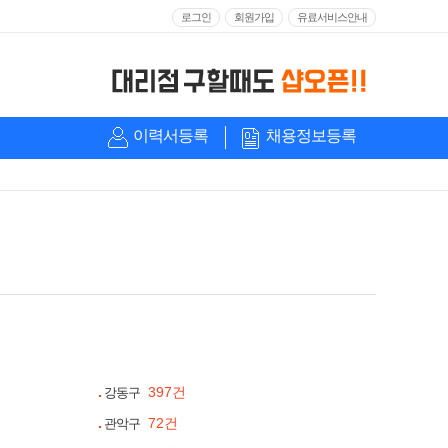
로그인
회원가입
유료서비스안내
이력서등록
채용정보등록
397건
강동구
72건
관악구