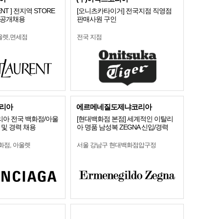
RENT ] 전지역 STORE
[오니츠카타이거] 전국지점 직영점
 공개채용
판매사원 구인
울렛,면세점
전국 지점
리아
에르메네질도제냐코리아
아 전국 백화점/아울
[현대백화점 본점] 세계적인 이탈리
 및 경력 채용
아 명품 남성복 ZEGNA 신입/경력
화점, 아울렛
서울 강남구 현대백화점압구정