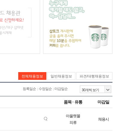
전체채용정보
일반채용정보
파견/대행채용정보
등록일순
수정일순
마감일순
품목 · 유통
마감일
아울렛몰
채용시
의류