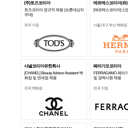
(주)토즈코리아
에르메스코리아(유)
토즈코리아 정규직 채용 (보훈대상자
[에르메스코리아] 신
우대)
전국 지점
서울,대구,부산 백화점
샤넬코리아유한회사
페라가모코리아
[CHANEL] Beauty Advisor Assistant 백
FERRAGAMO 페라
화점 및 면세점 채용
및 경력사원 채용
전국 백화점
전국 지점