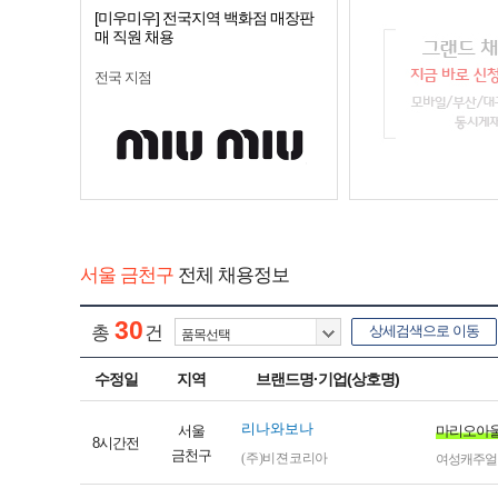
[미우미우] 전국지역 백화점 매장판
매 직원 채용
전국 지점
서울 금천구
전체 채용정보
30
총
건
상세검색으로 이동
수정일
지역
브랜드명·기업(상호명)
리나와보나
서울
마리오아울
8시간전
금천구
(주)비젼코리아
여성캐주얼