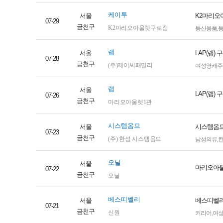
케이투
서울
K2마리오
07-29
금천구
K2마리오아울렛구로점
등산용품
,
랩
서울
LAP(랩)
07-28
금천구
(주)제이씨패밀리
여성영캐주
랩
서울
LAP(랩)
07-26
금천구
마리오아울렛1관
시스템옴므
서울
시스템옴므
07-23
금천구
(주) 한섬 시스템옴므
남성의류
,
오닐
서울
마리오아울
07-22
금천구
오닐
베스띠벨리
서울
베스띠벨리
07-21
금천구
신원
커리어
,
여