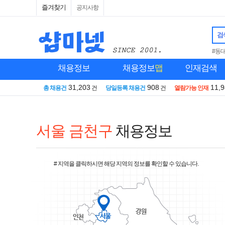
즐겨찾기
공지사항
검
#동
채용정보
채용정보
맵
인재검색
31,203
908
11,
총 채용건
건
당일등록 채용건
건
열람가능 인재
서울 금천구
채용정보
# 지역을 클릭하시면 해당 지역의 정보를 확인할 수 있습니다.