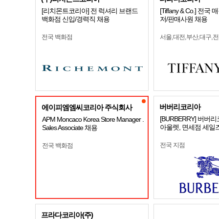
[리치몬트코리아] 전 럭셔리 브랜드
[Tiffany & Co.] 
백화점 신입/경력직 채용
저/판매사원 채용
전국 백화점
서울,대전,부산,대구,
버버리코리아
에이피엠엠씨코리아 주식회사
[BURBERRY] 버버
APM Moncaco Korea Store Manager .
아울렛, 면세점 세일즈
Sales Associate 채용
전국 지점
전국 백화점
프라다코리아(주)