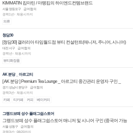
KIMMATIN 킴마틴 / 마뗑킴의 하이엔드컨템브랜드
서울 영등포구
급여협의
경력1년↑ 채용시까지
의류
청담30
[청담30] 갤러리아 타임월드점 뷰티 컨설턴트(매니저, 주니어, 시니어)
채용
대전 서구
급여협의
경력년↑ 채용시까지
뷰티화장품
AK 분당 _ 아르고티
[ AK 분당 ] Premium Tea Lounge _ 아르고티 중간관리 운영자 구인 _
경기 성남시 분당구
급여협의
경력3년↑ 채용시까지
카페
티카페
커피
베이커리
그랭드보떼 성수 플래그쉽스토어
그랭드보떼 성수 플래그쉽스토어 매니저 및 시니어 구인 (중국어 가능
자)
서울 성동구
급여협의
경력3년↑ 08/20까지