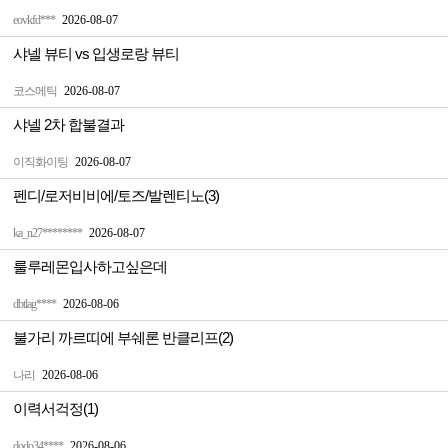
eovkfd***
2026-08-07
샤넬 뷰티 vs 입생로랑 뷰티
코스메틱
2026-08-07
샤넬 2차 합불결과
이직화이팅
2026-08-07
펜디/로저비비에/토즈/발렌티노(3)
ka_n27********
2026-08-07
룰루레몬입사하고싶은데
dbtlag****
2026-08-06
불가리 까르띠에 부쉐론 반클리프(2)
나리
2026-08-06
이력서걱정(1)
dodo34****
2026-08-06