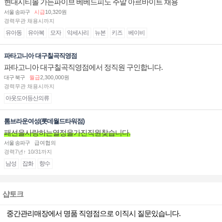
현대시티몰 가든파이브 베베드피노 주말 아르바이트 채용
서울 송파구
시급
10,320원
경력무관 채용시까지
유아동
유아복
모자
악세사리
뉴본
키즈
베이비
파타고니아 대구칠곡직영점
파타고니아 대구칠곡직영점에서 정직원 구인합니다.
대구 북구
월급
2,300,000원
경력무관 채용시까지
아웃도어등산의류
톰브라운여성(롯데월드타워점)
패션을사랑하는열정을가진직원찾습니다.
서울 송파구
급여협의
경력7년↑ 10/31까지
남성
잡화
향수
샵토크
중간관리매장에서 명품 직영점으로 이직시 질문있습니다.