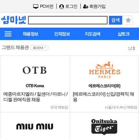
PC버전
로그인
회원가입
채용정보
인재정보
지도검색
샵토크
그랜드 채용관
광고안내
1
/ 3
OTB Korea
에르메스코리아(유)
메종마르지엘라 / 질샌더 / 마르니 /
[에르메스코리아] 신입/경력직 채
디젤 판매직원 채용
용
전국 백화점
서울,대구,부산 백화점