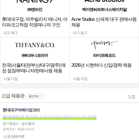
㈜엔라인
케이앤씨파트너스에이치알
롯데대구점, 여주빌리지 매니저, 아
Acne Studios 신세계 대구 판매사원
이파크고척점 직영매니져 구인
채용
대구 북구
대구 동구
㈜티파니코리아
라이프레코드
전국(서울/대전/부산/대구/광주) 매
2026년 시현하다 신입/경력 채용
장 점장/부매니저/판매사원 채용
서울 지점
서울 지점
긴급 채용관
광고안내
1
/ 2
현대대구어메이징크리
롯데백화점 동탄점 지포어 (골프웨어) 시니어 채용
경기 화성시
급여협의
경력2년↑ 채용시까지
스포츠/레져류