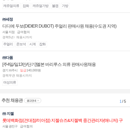
캐쥬얼의류
잡화
캐쥬얼가방
볼캡
가방
㈜세정
디디에 두보(DIDIER DUBOT) 주얼리 판매사원 채용(수도권 지역)
서울 지점
급여협의
경력5년↑ 채용시까지
주얼리
준보석
시계
잡화
㈜다폼
[주4일/일13만/단기]멜본 바리루스 의류 판매사원채용
경기 파주시
일급
140,000원
경력무관 채용시까지
여성의류
추천 채용관
광고안내
1
/ 5
㈜ 지젤
롯데백화점(건대점/미아점) 지젤슈즈&지젤백 중간관리자(매니저) 구
인합니다
서울 광진구
급여협의