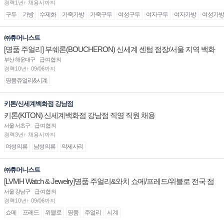
경력1년↑ 채용시까지
구두
가방
수제화
가죽가방
가죽구두
여성구두
여자구두
여자가방
여성가방
㈜휴머니스트
[명품 주얼리] 부쉐론(BOUCHERON) 신세계 센텀 점장/서울 지역 백화
점 판매사원 채용
부산 해운대구
급여협의
경력10년↑ 09/06까지
명품쥬얼리&시계
키톤/신세계백화점 강남점
키톤(KITON) 신세계백화점 강남점 직영 직원 채용
서울 서초구
급여협의
경력3년↑ 채용시까지
여성의류
남성의류
악세사리
㈜휴머니스트
[LVMH Watch & Jewelry]명품 주얼리&와치 쇼메/프레드/위블로 전국 점
장/부점장/판매사원 채용
서울 강남구
급여협의
경력10년↑ 09/06까지
쇼메
프레드
위블로
명품
주얼리
시계