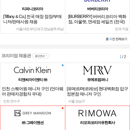
티파니코리아
버버리코리아
[Tiffany & Co.] 전국 매장 점장/부매
[BURBERRY] 버버리코리아 백화
니저/판매사원 채용
점, 아울렛, 면세점 세일즈 (전국)
서울,대전,부산,대구,전남광주,하남
전국 지점
총
32
건 전체보기
프리미엄 채용관
광고안내
1
/ 2
티앤씨아이엔티 ㈜
유메르컴퍼니
인천 스퀘어원 매니저 구인 (언더웨
[유메르/메르레브] 현대백화점 압구
어 판매자경험자 우대)
정본점 매니저 구인
인천 연수구
서울 강남구
㈜ 그레이맨션
리모와코리아유한회사