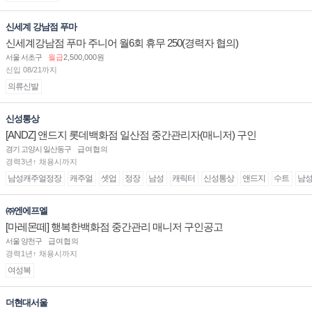
신세계 강남점 푸마
신세계강남점 푸마 주니어 월6회 휴무 250(경력자 협의)
서울 서초구
월급
2,500,000원
신입 08/21까지
의류신발
신성통상
[ANDZ] 앤드지 롯데백화점 일산점 중간관리자(매니저) 구인
경기 고양시 일산동구
급여협의
경력3년↑ 채용시까지
남성캐주얼정장
캐주얼
셋업
정장
남성
캐릭터
신성통상
앤드지
수트
남
㈜엔에프엘
[마레몬떼] 행복한백화점 중간관리 매니저 구인공고
서울 양천구
급여협의
경력1년↑ 채용시까지
여성복
더현대서울