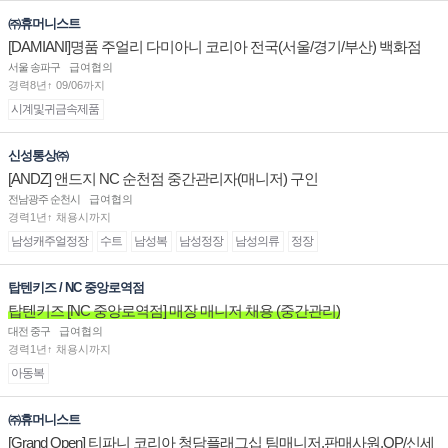
㈜휴머니스트
[DAMIANI]명품 주얼리 다미아니 코리아 전국(서울/경기/부산) 백화점
부점장/판매사원 채용
서울 송파구
급여협의
경력8년↑ 09/06까지
시계및귀금속제품
신성통상㈜
[ANDZ] 앤드지 NC 순천점 중간관리자(매니저) 구인
전남광주 순천시
급여협의
경력1년↑ 채용시까지
남성캐주얼정장
수트
남성복
남성정장
남성의류
정장
탑텐키즈 / NC 중앙로역점
탑텐키즈 [NC 중앙로역점] 매장 매니저 채용 (중간관리)
대전 중구
급여협의
경력1년↑ 채용시까지
아동복
㈜휴머니스트
[Grand Open] 티파니 코리아 청담플래그십 팀매니저,판매사원,OP/신세