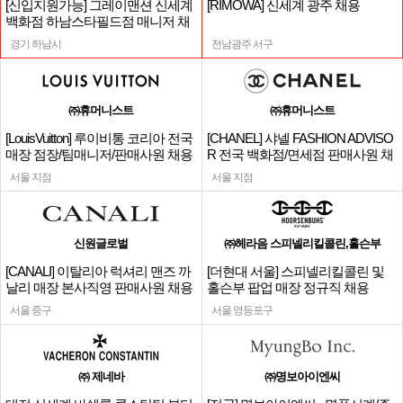
[신입지원가능] 그레이맨션 신세계
[RIMOWA] 신세계 광주 채용
백화점 하남스타필드점 매니저 채
용
경기 하남시
전남광주 서구
㈜휴머니스트
㈜휴머니스트
[LouisVuitton] 루이비통 코리아 전국
[CHANEL] 샤넬 FASHION ADVISO
매장 점장/팀매니저/판매사원 채용
R 전국 백화점/면세점 판매사원 채
용
서울 지점
서울 지점
신원글로벌
㈜헤라음 스피넬리킬콜린,홀슨부
[CANALI] 이탈리아 럭셔리 맨즈 까
[더현대 서울] 스피넬리킬콜린 및
날리 매장 본사직영 판매사원 채용
홀슨부 팝업 매장 정규직 채용
서울 중구
서울 영등포구
㈜ 제네바
㈜명보아이엔씨