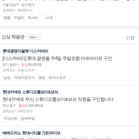
계대전 판매사원 채용
서울 강남구
급여협의
경력8년↑ 09/06까지
명품
주얼리
럭셔리
시계
신상 채용관
더보기
1
/ 17
롯데광명아울렛 디스커버리
[디스커버리] 롯데 광명몰 주4일 주말포함 아르바이트 구인
경기 광명시
일급
90,000원
경력1년↑ 채용시까지
남성
여성아웃도어
캠핑
레져스포츠
현대커넥트 스튜디오톰보이&보브
현대커넥트 부산 스튜디오톰보이&보브 직원을 구인합니다
부산 동구
월급
2,156,880원
경력1년↑ 08/31까지
여성의류
영캐주얼
베베드피노 현대시티몰 가든파이브