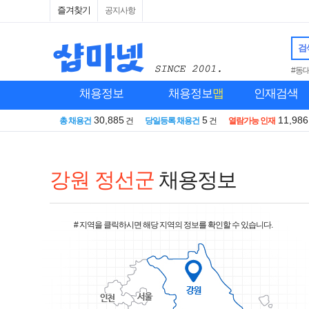
즐겨찾기
공지사항
검
#동
채용정보
채용정보
맵
인재검색
30,885
5
11,986
총 채용건
건
당일등록 채용건
건
열람가능 인재
강원 정선군
채용정보
# 지역을 클릭하시면 해당 지역의 정보를 확인할 수 있습니다.