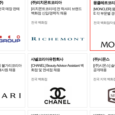
)
(주)리치몬트코리아
몽클레르코리
전국 매장 판매
[리치몬트코리아] 전 럭셔리 브랜드
[MONCLER]
백화점 신입/경력직 채용
E 각 부문별 
전국 백화점
전국 백화점/아
샤넬코리아유한회사
(주)시몬스
얼리 불가리코리아
[CHANEL] Beauty Advisor Assistant 백
[(주)시몬스]
매사원 채용
화점 및 면세점 채용
공개채용
전국 백화점
전국 지역 백화