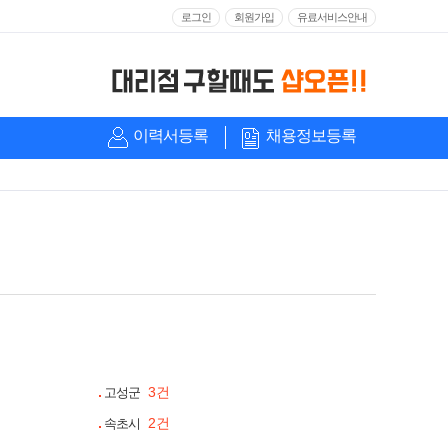
로그인
회원가입
유료서비스안내
이력서등록
채용정보등록
3건
고성군
2건
속초시