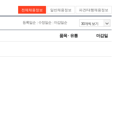
전체채용정보
일반채용정보
파견/대행채용정보
등록일순
수정일순
마감일순
품목 · 유통
마감일