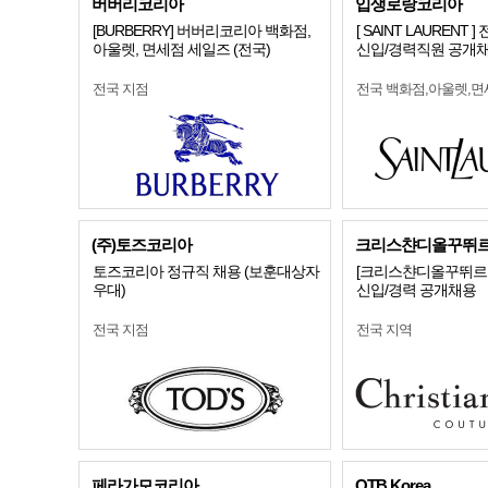
버버리코리아
입생로랑코리아
[BURBERRY] 버버리코리아 백화점,
[ SAINT LAURENT 
아울렛, 면세점 세일즈 (전국)
신입/경력직원 공개
전국 지점
전국 백화점,아울렛,면
(주)토즈코리아
크리스챤디올꾸뛰
토즈코리아 정규직 채용 (보훈대상자
[크리스챤디올꾸뛰르코
우대)
신입/경력 공개채용
전국 지점
전국 지역
페라가모코리아
OTB Korea