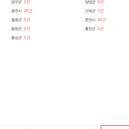
1건
0건
양구군
양양군
25건
2건
원주시
인제군
0건
34건
철원군
춘천시
0건
2건
평창군
홍천군
1건
횡성군