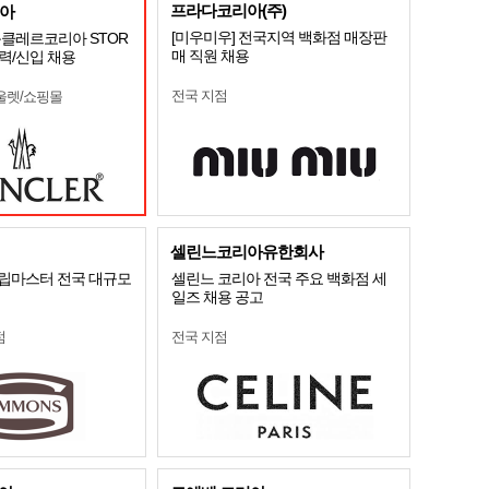
프라다코리아(주)
아
[미우미우] 전국지역 백화점 매장판
 몽클레르코리아 STOR
매 직원 채용
경력/신입 채용
전국 지점
울렛/쇼핑몰
셀린느코리아유한회사
 슬립마스터 전국 대규모
셀린느 코리아 전국 주요 백화점 세
일즈 채용 공고
점
전국 지점