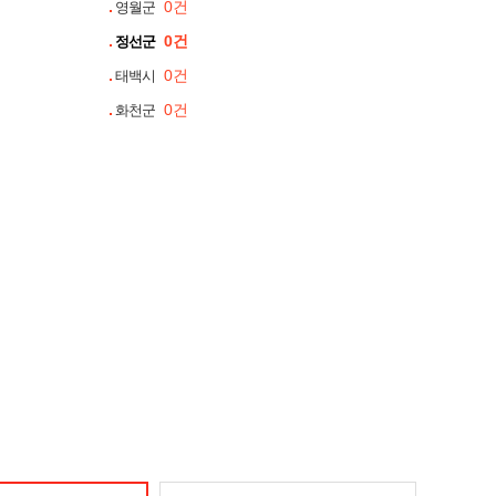
0건
영월군
0건
정선군
0건
태백시
0건
화천군