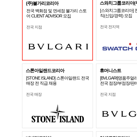
스와치그룹코리아(주
(주)불가리코리아
[스와치그룹코리아] 
전국 백화점 및 면세점 불가리 스토
직(신입/경력) 모집
어 CLIENT ADVISOR 모집
전국 전지역
전국 지점
스톤아일랜드코리아
휴머니스트
[STONE ISLAND] 스톤아일랜드 전국
[BVLGARI]명품주
매장 전 직급 채용
전국 점장/부점장/판
전국 매장
전국 지점