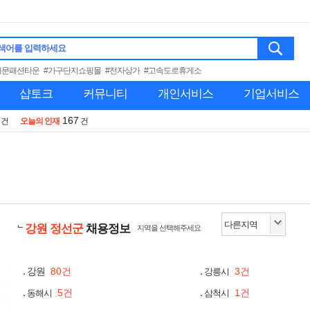
색어를 입력하세요
대문패션타운
#가구단지쇼핑몰
#전자상가
#고속도로휴게소
샵토크
커뮤니티
개인서비스
기업서비스
167
건
오늘의 인재
건
강원 정선군
채용정보
지역을 선택해주세요
강원
80건
3건
강릉시
5건
1건
동해시
삼척시