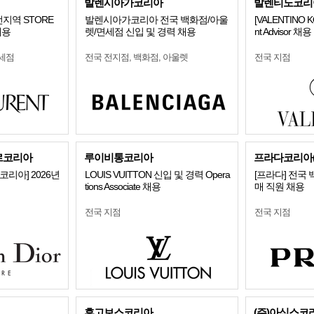
발렌시아가코리아
발렌티노코리
] 전지역 STORE
발렌시아가코리아 전국 백화점/아울
[VALENTINO 
채용
렛/면세점 신입 및 경력 채용
nt Advisor 채용
세점
전국 전지점, 백화점, 아울렛
전국 지점
르코리아
루이비통코리아
프라다코리아(
리아] 2026년
LOUIS VUITTON 신입 및 경력 Opera
[프라다] 전국
tions Associate 채용
매 직원 채용
전국 지점
전국 지점
휴고보스코리아
(주)아식스코