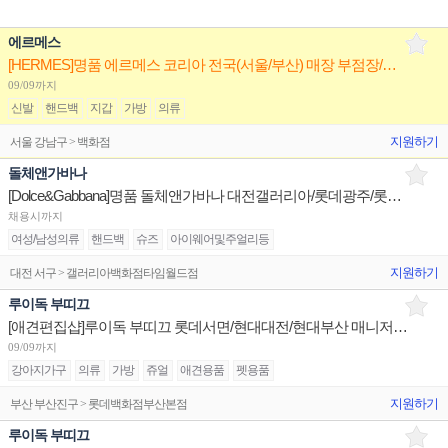
에르메스
[HERMES]명품 에르메스 코리아 전국(서울/부산) 매장 부점장/판매사원 채용
09/09까지
신발
핸드백
지갑
가방
의류
지원하기
서울 강남구 > 백화점
돌체앤가바나
[Dolce&Gabbana]명품 돌체앤가바나 대전갤러리아/롯데광주/롯데본점 판매사원 채용
채용시까지
여성/남성의류
핸드백
슈즈
아이웨어및주얼리등
지원하기
대전 서구 > 갤러리아백화점타임월드점
루이독 부띠끄
[애견편집샵]루이독 부띠끄 롯데서면/현대대전/현대부산 매니저/시니어/주니어 채용
09/09까지
강아지가구
의류
가방
쥬얼
애견용품
펫용품
지원하기
부산 부산진구 > 롯데백화점부산본점
루이독 부띠끄