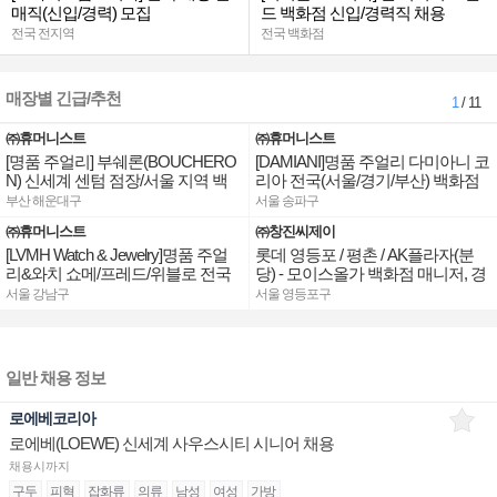
매직(신입/경력) 모집
드 백화점 신입/경력직 채용
전국 전지역
전국 백화점
매장별 긴급/추천
1
/ 11
㈜휴머니스트
㈜휴머니스트
[명품 주얼리] 부쉐론(BOUCHERO
[DAMIANI]명품 주얼리 다미아니 코
N) 신세계 센텀 점장/서울 지역 백
리아 전국(서울/경기/부산) 백화점
화점 판매사원 채용
부점장/판매사원 채용
부산 해운대구
서울 송파구
㈜휴머니스트
㈜창진씨제이
[LVMH Watch & Jewelry]명품 주얼
롯데 영등포 / 평촌 / AK플라자(분
리&와치 쇼메/프레드/위블로 전국
당) - 모이스올가 백화점 매니저, 경
점장/부점장/판매사원 채용
력 및 신입 판매직 채용
서울 강남구
서울 영등포구
일반 채용 정보
로에베코리아
로에베(LOEWE) 신세계 사우스시티 시니어 채용
채용시까지
구두
피혁
잡화류
의류
남성
여성
가방