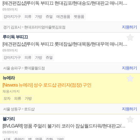
[애견편집샵]루이독 부띠끄 현대김포/현대송도/현대판교 매니저/시니어/주니어 채용
09/09까지
강아지가구
의류
가방
쥬얼
애견용품
펫용품
지원하기
경기 김포시 > 현대프리미엄아울렛김포점
루이독 부띠끄
[애견편집샵]루이독 부띠끄 롯데잠실/현대목동/현대무역 매니저/시니어/주니어 채용
09/09까지
강아지가구
의류
가방
쥬얼
지원하기
서울 송파구 > 롯데몰월드점
뉴에라
[Newera 뉴에라] 성수 로드샵 관리자(점장) 구인
채용시까지
모자
의류
가방
지원하기
서울 성동구 > 로드샵
불가리
[BVLGARI] 명품 주얼리 불가리 코리아 잠실월드타워/현대판교/신세계센텀 부점장 채용
09/09까지
시계
쥬얼리
백
명품
잡화
가방