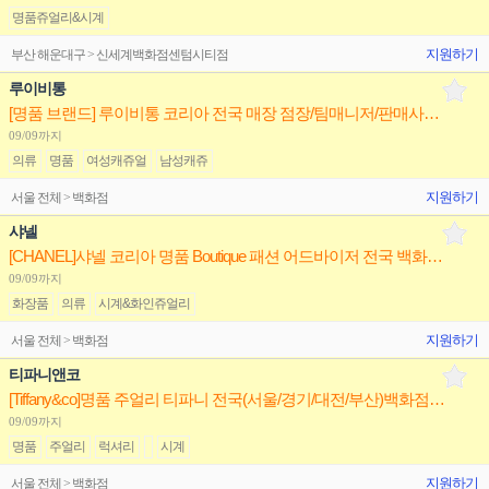
명품쥬얼리&시계
지원하기
부산 해운대구 > 신세계백화점센텀시티점
루이비통
[명품 브랜드] 루이비통 코리아 전국 매장 점장/팀매니저/판매사원(신입/경력) 채용
09/09까지
의류
명품
여성캐쥬얼
남성캐쥬
지원하기
서울 전체 > 백화점
샤넬
[CHANEL]샤넬 코리아 명품 Boutique 패션 어드바이저 전국 백화점/면세점 정규직/계약직 채용
09/09까지
화장품
의류
시계&화인쥬얼리
지원하기
서울 전체 > 백화점
티파니앤코
[Tiffany&co]명품 주얼리 티파니 전국(서울/경기/대전/부산)백화점 점장/부점장/판매사원
09/09까지
명품
주얼리
럭셔리
시계
지원하기
서울 전체 > 백화점