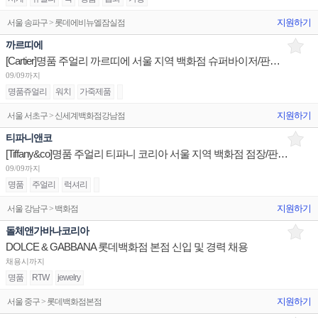
지원하기
서울 송파구 > 롯데에비뉴엘잠실점
까르띠에
[Cartier]명품 주얼리 까르띠에 서울 지역 백화점 슈퍼바이저/판매사원/Admin 채용(리치몬트)
09/09까지
명품쥬얼리
워치
가죽제품
지원하기
서울 서초구 > 신세계백화점강남점
티파니앤코
[Tiffany&co]명품 주얼리 티파니 코리아 서울 지역 백화점 점장/판매사원/OP 채용
09/09까지
명품
주얼리
럭셔리
지원하기
서울 강남구 > 백화점
돌체앤가바나코리아
DOLCE & GABBANA 롯데백화점 본점 신입 및 경력 채용
채용시까지
명품
RTW
jewelry
지원하기
서울 중구 > 롯데백화점본점