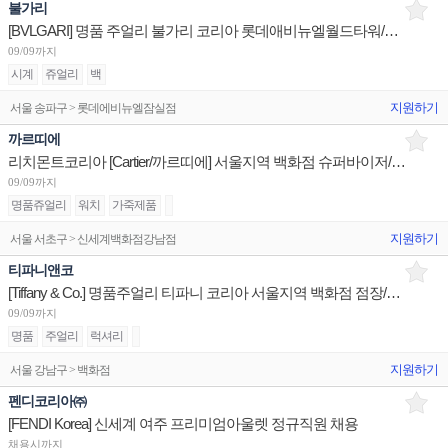
불가리
[BVLGARI] 명품 주얼리 불가리 코리아 롯데애비뉴엘월드타워/현대판교/신세계센텀 부점장 채용
09/09까지
시계
쥬얼리
백
지원하기
서울 송파구 > 롯데에비뉴엘잠실점
까르띠에
리치몬트코리아 [Cartier/까르띠에] 서울지역 백화점 슈퍼바이저/판매사원/어드민 채용
09/09까지
명품쥬얼리
워치
가죽제품
지원하기
서울 서초구 > 신세계백화점강남점
티파니앤코
[Tiffany & Co.] 명품주얼리 티파니 코리아 서울지역 백화점 점장/판매사원/오퍼레이션 채용
09/09까지
명품
주얼리
럭셔리
지원하기
서울 강남구 > 백화점
펜디코리아㈜
[FENDI Korea] 신세계 여주 프리미엄아울렛 정규직원 채용
채용시까지