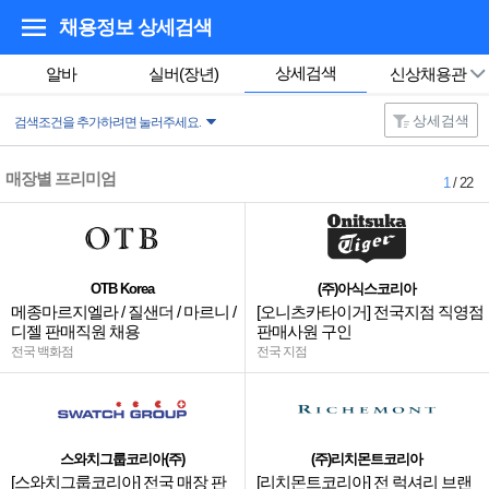
채용정보 상세검색
상세검색
알바
실버(장년)
신상채용관
상세검색
검색조건을 추가하려면 눌러주세요.
매장별 프리미엄
1
/ 22
OTB Korea
(주)아식스코리아
메종마르지엘라 / 질샌더 / 마르니 /
[오니츠카타이거] 전국지점 직영점
디젤 판매직원 채용
판매사원 구인
전국 백화점
전국 지점
스와치그룹코리아(주)
(주)리치몬트코리아
[스와치그룹코리아] 전국 매장 판
[리치몬트코리아] 전 럭셔리 브랜