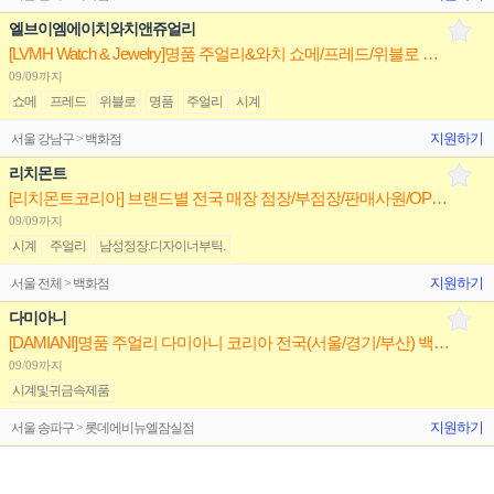
엘브이엠에이치와치앤쥬얼리
[LVMH Watch & Jewelry]명품 주얼리&와치 쇼메/프레드/위블로 전국 점장/부점장/판매사원 채용
09/09까지
쇼메
프레드
위블로
명품
주얼리
시계
지원하기
서울 강남구 > 백화점
리치몬트
[리치몬트코리아] 브랜드별 전국 매장 점장/부점장/판매사원/OP 채용(까르띠에,반클리프,알라이아)
09/09까지
시계
주얼리
남성정장.디자이너부틱.
지원하기
서울 전체 > 백화점
다미아니
[DAMIANI]명품 주얼리 다미아니 코리아 전국(서울/경기/부산) 백화점 부점장/판매사원 채용
09/09까지
시계및귀금속제품
지원하기
서울 송파구 > 롯데에비뉴엘잠실점