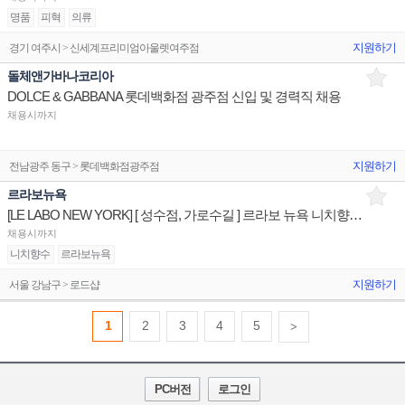
명품
피혁
의류
지원하기
경기 여주시 > 신세계프리미엄아울렛여주점
돌체앤가바나코리아
DOLCE & GABBANA 롯데백화점 광주점 신입 및 경력직 채용
채용시까지
지원하기
전남광주 동구 > 롯데백화점광주점
르라보뉴욕
[LE LABO NEW YORK] [ 성수점, 가로수길 ] 르라보 뉴욕 니치향수 상품/니즈추천 매장판매사원
채용시까지
니치향수
르라보뉴욕
지원하기
서울 강남구 > 로드샵
1
2
3
4
5
>
PC버전
로그인