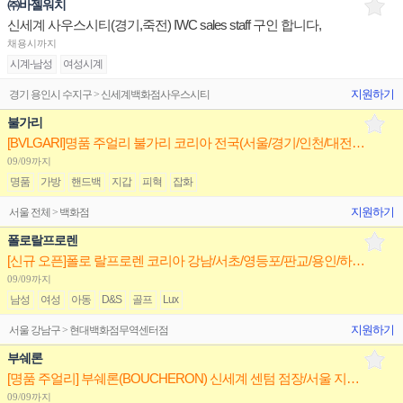
㈜바젤워치
신세계 사우스시티(경기,죽전) IWC sales staff 구인 합니다,
채용시까지
시계-남성
여성시계
지원하기
경기 용인시 수지구 > 신세계백화점사우스시티
불가리
[BVLGARI]명품 주얼리 불가리 코리아 전국(서울/경기/인천/대전/대구/광주/부산) 점장/부점장/판매사원
09/09까지
명품
가방
핸드백
지갑
피혁
잡화
지원하기
서울 전체 > 백화점
폴로랄프로렌
[신규 오픈]폴로 랄프로렌 코리아 강남/서초/영등포/판교/용인/하남 매니저/부매니저/시니어/주니어 채용
09/09까지
남성
여성
아동
D&S
골프
Lux
지원하기
서울 강남구 > 현대백화점무역센터점
부쉐론
[명품 주얼리] 부쉐론(BOUCHERON) 신세계 센텀 점장/서울 지역 백화점 판매사원 채용
09/09까지