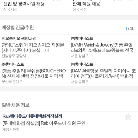
신입 및 경력사원 채용
판매 직원 채용
전국 지점
전국 지점
매장별 긴급/추천
1
/ 11
지오송지오 광양LF점
㈜휴머니스트
광양LF스퀘어 지오송지오 직원분
[LVMH Watch & Jewelry]명품 주얼
(시니어,주니어) 모십니다
리&와치 쇼메/프레드/위블로 전국
점장/부점장/판매사원 채용
전남광주 광양시
서울 강남구
㈜휴머니스트
㈜휴머니스트
[명품 주얼리] 부쉐론(BOUCHERO
[DAMIANI]명품 주얼리 다미아니 코
N) 신세계 센텀 점장/서울 지역 백
리아 전국(서울/경기/부산) 백화점
화점 판매사원 채용
부점장/판매사원 채용
부산 해운대구
서울 송파구
일반 채용 정보
Rab랩아웃도어롯데백화점잠실점
[롯데백화점 잠실점] Rab 아웃도어 직원 구인
채용시까지