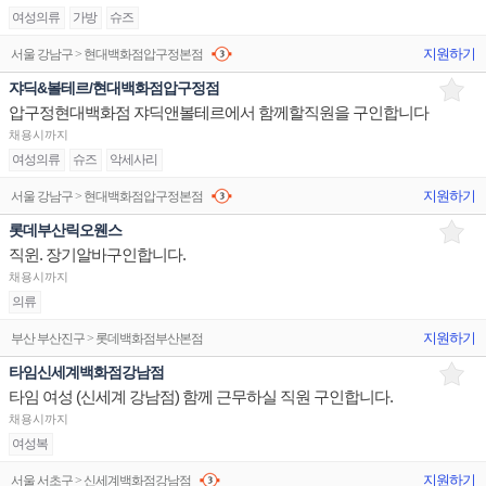
여성의류
가방
슈즈
지원하기
서울 강남구 > 현대백화점압구정본점
쟈딕&볼테르/현대백화점압구정점
압구정현대백화점 쟈딕앤볼테르에서 함께할직원을 구인합니다
채용시까지
여성의류
슈즈
악세사리
지원하기
서울 강남구 > 현대백화점압구정본점
롯데부산릭오웬스
직윈. 장기알바구인합니다.
채용시까지
의류
지원하기
부산 부산진구 > 롯데백화점부산본점
타임신세계백화점강남점
타임 여성 (신세계 강남점) 함께 근무하실 직원 구인합니다.
채용시까지
여성복
지원하기
서울 서초구 > 신세계백화점강남점