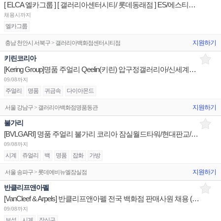
[ ELCA 엘카그룹 ] [ 갤러리아센터시티/ 롯데동래점 ] ES/에스티로더 상품/진열/지원 매장판매사원
채용시까지
엘카그룹
지원하기
충남 천안시 서북구 > 갤러리아백화점센터시티점
키린코리아
[Kering Group]명품 주얼리 Qeelin(키린) 압구정갤러리아/신세계본점 1년 이상 계약직 채용
09/08까지
주얼리
명품
귀금속
다이아몬드
지원하기
서울 강남구 > 갤러리아백화점명품동관
불가리
[BVLGARI] 명품 주얼리 불가리 코리아 잠실월드타워/현대판교/신세계센텀 부점장 채용
09/08까지
시계
쥬얼리
백
명품
잡화
가방
지원하기
서울 송파구 > 롯데에비뉴엘잠실점
반클리프앤아펠
[VanCleef & Arpels] 반클리프앤아펠 전국 백화점 판매사원 채용 (리치몬트코리아)
09/08까지
보석
시계
장신구