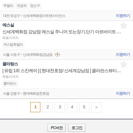
주얼리
귀금속
장신구
지원하기
대전 유성구 > 신세계백화점아트앤사이언스
에스실
신세계백화점 강남점 에스실 주니어 또는장기.단기 아르바이트 구인합니다.
채용시까지
커스텀쥬얼리
지원하기
서울 서초구 > 신세계백화점강남점
클라랑스
[ 유럽 1위 스킨케어 ] [ 현대천호점/ 신세계강남점 ] 클라란스뷰티 상품/진열/지원 판매전문직원
채용시까지
클라란스
지원하기
서울 강동구 > 현대백화점천호점
1
2
3
4
5
>
PC버전
로그인