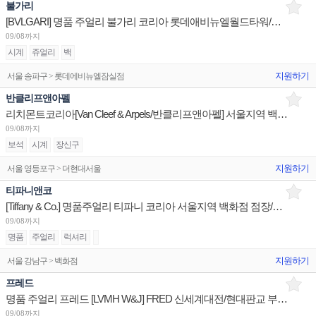
불가리
[BVLGARI] 명품 주얼리 불가리 코리아 롯데애비뉴엘월드타워/현대판교/신세계센텀 부점장 채용
09/08까지
시계
쥬얼리
백
지원하기
서울 송파구 > 롯데에비뉴엘잠실점
반클리프앤아펠
리치몬트코리아[Van Cleef & Arpels/반클리프앤아펠] 서울지역 백화점 세일즈 어시스던트 채용
09/08까지
보석
시계
장신구
지원하기
서울 영등포구 > 더현대서울
티파니앤코
[Tiffany & Co.] 명품주얼리 티파니 코리아 서울지역 백화점 점장/판매사원/오퍼레이션 채용
09/08까지
명품
주얼리
럭셔리
지원하기
서울 강남구 > 백화점
프레드
명품 주얼리 프레드 [LVMH W&J] FRED 신세계대전/현대판교 부점장~판매사원 채용
09/08까지