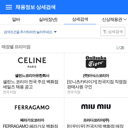
채용정보 상세검색
상세검색
알바
실버(장년)
신상채용관
상세검색
검색조건을 추가하려면 눌러주세요.
매장별 프리미엄
1
/ 20
셀린느코리아유한회사
(주)아식스코리아
셀린느 코리아 전국 주요 백화점
[오니츠카타이거] 전국지점 직영점
세일즈 채용 공고
판매사원 구인
전국 지점
전국 지점
페라가모코리아
프라다코리아(주)
FERRAGAMO 페라가모 백화점
[미우미우] 전국지역 백화점 매장