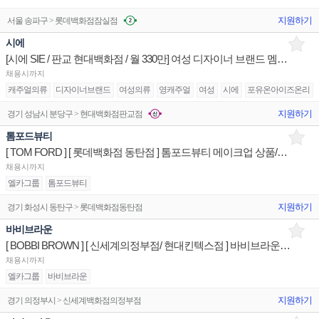
지원하기
서울 송파구 > 롯데백화점잠실점
시에
[시에 SIE / 판교 현대백화점 / 월 330만] 여성 디자이너 브랜드 멤버 구인
채용시까지
캐주얼의류
디자이너브랜드
여성의류
영캐주얼
여성
시에
포유온아이즈온리
지원하기
경기 성남시 분당구 > 현대백화점판교점
톰포드뷰티
[ TOM FORD ] [ 롯데백화점 동탄점 ] 톰포드뷰티 메이크업 상품/진열/지원 매장판매사원
채용시까지
엘카그룹
톰포드뷰티
지원하기
경기 화성시 동탄구 > 롯데백화점동탄점
바비브라운
[ BOBBI BROWN ] [ 신세계의정부점/ 현대킨텍스점 ] 바비브라운 상품/진열/지원 매장판매사원
채용시까지
엘카그룹
바비브라운
지원하기
경기 의정부시 > 신세계백화점의정부점