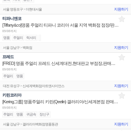
지원하기
서울 영등포구 > 더현대서울
티파니앤코
[Tiffany&co]명품 주얼리 티파니 코리아 서울 지역 백화점 점장/판매사원/OP 채용
09/08까지
명품
주얼리
럭셔리
지원하기
서울 강남구 > 백화점
프레드
[FRED] 명품 주얼리 프레드 신세계대전,현대판교 부점장,판매사원/신세계광주 점장 채용
09/08까지
주얼리
명품
지원하기
대전 유성구 > 신세계백화점아트앤사이언스
키린코리아
[Kering그룹] 명품주얼리 키린(Qeelin) 갤러리아/신세계본점 판매사원 채용
09/08까지
주얼리
명품
귀금속
장신구
지원하기
서울 강남구 > 갤러리아백화점명품동관