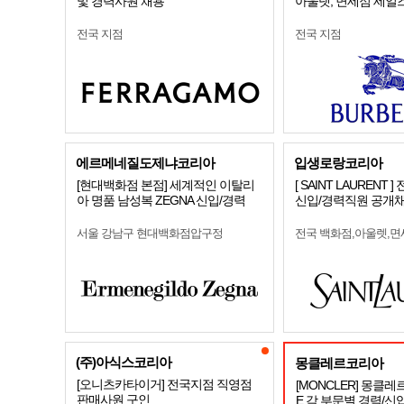
및 경력사원 채용
아울렛, 면세점 세일즈
전국 지점
전국 지점
에르메네질도제냐코리아
입생로랑코리아
[현대백화점 본점] 세계적인 이탈리
[ SAINT LAURENT 
아 명품 남성복 ZEGNA 신입/경력
신입/경력직원 공개
서울 강남구 현대백화점압구정
전국 백화점,아울렛,면
(주)아식스코리아
몽클레르코리아
[오니츠카타이거] 전국지점 직영점
[MONCLER] 몽클레
판매사원 구인
E 각 부문별 경력/신