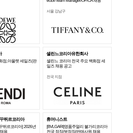
ector/Team Manager/OP/CA 채용
서울 강남구
아
셀린느코리아유한회사
화점,아울렛 세일즈(판
셀린느 코리아 전국 주요 백화점 세
일즈 채용 공고
전국 지점
꾸뛰르코리아
휴머니스트
뛰르코리아] 2026년
[BVLGARI]명품주얼리 불가리코리아
개채용
전국 점장/부점장/판매사원 채용