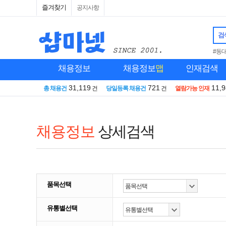
즐겨찾기
공지사항
검
#동
채용정보
채용정보
맵
인재검색
31,119
721
11,
총 채용건
건
당일등록 채용건
건
열람가능 인재
채용정보
상세검색
품목선택
유통별선택