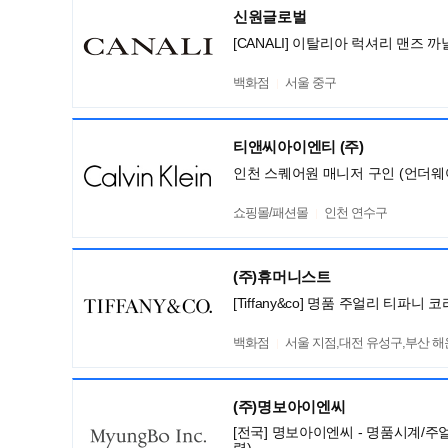
신원글로벌
[CANALI] 이탈리아 럭셔리 맨즈
백화점
서울 중구
티앤씨아이엔티 (주)
인천 스퀘어원 매니저 구인 (언더웨
쇼핑몰/패션몰
인천 연수구
(주)휴머니스트
[Tiffany&co] 명품 주얼리 티파
백화점
서울 지점,대전 유성구,부산 
(주)명보아이엔씨
[전국] 명보아이엔씨 - 명품시계/주