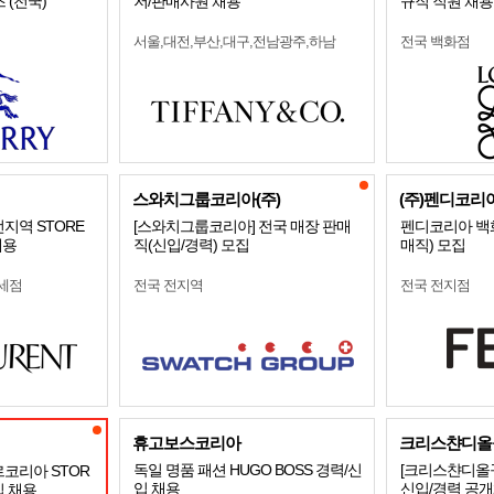
 (전국)
저/판매사원 채용
규직 직원 채용
서울,대전,부산,대구,전남광주,하남
전국 백화점
스와치그룹코리아(주)
(주)펜디코리
] 전지역 STORE
[스와치그룹코리아] 전국 매장 판매
펜디코리아 백
채용
직(신입/경력) 모집
매직) 모집
세점
전국 전지역
전국 전지점
휴고보스코리아
크리스챤디올
독일 명품 패션 HUGO BOSS 경력/신
[크리스챤디올꾸
르코리아 STOR
입 채용
신입/경력 공
입 채용