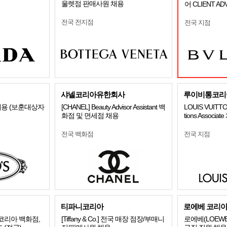
울렛점 판매사원 채용
어 CLIENT A
전국 전지점
전국 지점
샤넬코리아유한회사
루이비통코리
용 (보훈대상자
[CHANEL] Beauty Advisor Assistant 백
LOUIS VUITT
화점 및 면세점 채용
tions Associat
전국 백화점
전국 지점
티파니코리아
로에베 코리
리코리아 백화점,
[Tiffany & Co.] 전국 매장 점장/부매니
로에베(LOEW