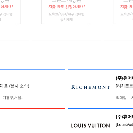
(주)휴
채용 (본사 소속)
[리치몬트
흥구,서울 서초구
백화점
(주)휴
[Louis