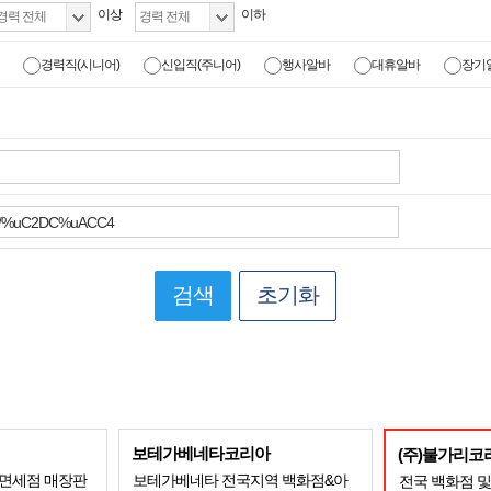
이상
이하
경력직(시니어)
신입직(주니어)
행사알바
대휴알바
장기
검색
초기화
보테가베네타코리아
(주)불가리코
/면세점 매장판
보테가베네타 전국지역 백화점&아
전국 백화점 및