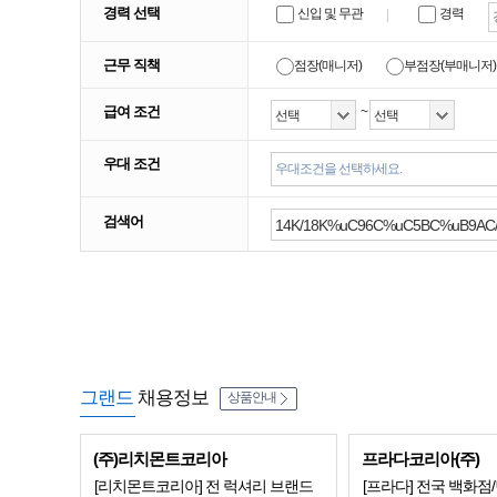
경력 선택
신입 및 무관
경력
근무 직책
점장(매니저)
부점장(부매니저)
급여 조건
~
우대 조건
우대조건을 선택하세요.
검색어
그랜드
채용정보
상품안내
(주)리치몬트코리아
프라다코리아(주)
[리치몬트코리아] 전 럭셔리 브랜드
[프라다] 전국 백화점