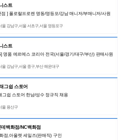
머니스트
픈점 ] 폴로랄프로렌 명동/영등포/강남 매니저/부매니저/사원
서울 강남구,서울 서초구,서울 영등포구
머니스트
ES] 명품 에르메스 코리아 전국(서울/경기/대구/부산) 판매사원
서울 강남구,서울 중구,부산 해운대구
플래그쉽 스토어
플래그쉽 스토어 한남/성수 정규직 채용
서울 용산구
 롯데백화점/NC백화점
백화점,아울렛 세일즈(판매직) 구인