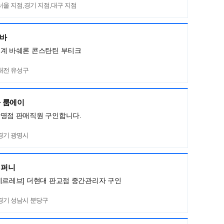
서울 지점,경기 지점,대구 지점
네바
세계 바쉐론 콘스탄틴 부티크
대전 유성구
 룸에이
광명점 판매직원 구인합니다.
경기 광명시
컴퍼니
메르레브] 더현대 판교점 중간관리자 구인
경기 성남시 분당구