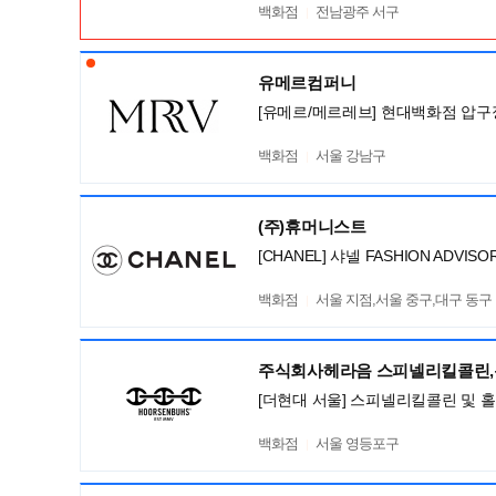
백화점
전남광주 서구
유메르컴퍼니
[유메르/메르레브] 현대백화점 압구
백화점
서울 강남구
(주)휴머니스트
[CHANEL] 샤넬 FASHION ADV
백화점
서울 지점,서울 중구,대구 동구
주식회사헤라음 스피넬리킬콜린
[더현대 서울] 스피넬리킬콜린 및 
백화점
서울 영등포구