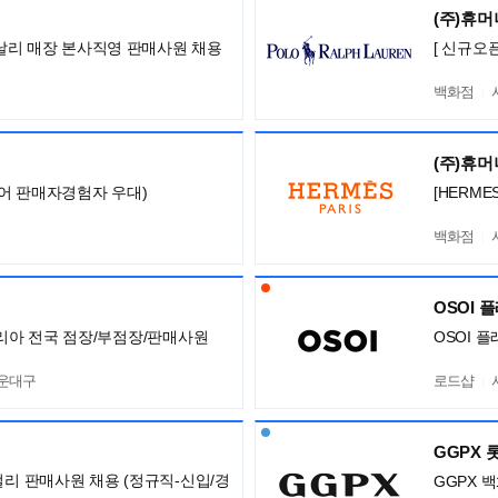
(주)휴
 까날리 매장 본사직영 판매사원 채용
[ 신규오
백화점
(주)휴
어 판매자경험자 우대)
[HERM
백화점
OSOI 
니 코리아 전국 점장/부점장/판매사원
OSOI 
해운대구
로드샵
GGPX
얼리 판매사원 채용 (정규직-신입/경
GGPX 