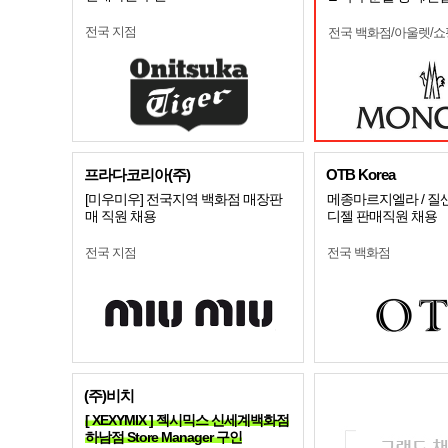
전국 지점
전국 백화점/아울렛/
프라다코리아(주)
OTB Korea
[미우미우] 전국지역 백화점 매장판
메종마르지엘라 / 질샌더
매 직원 채용
디젤 판매직원 채용
전국 지점
전국 백화점
(주)비치
[ XEXYMIX ] 젝시믹스 신세계백화점
하남점 Store Manager 구인