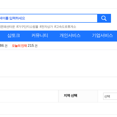
색어를 입력하세요
대문패션타운
#가구단지쇼핑몰
#전자상가
#고속도로휴게소
샵토크
커뮤니티
개인서비스
기업서비스
986
215
건
오늘의 인재
건
지역 선택