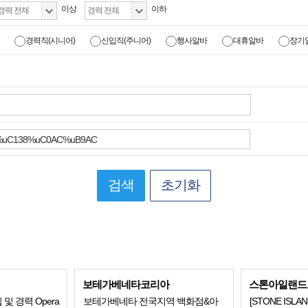
이상
이하
경력직(시니어)
신입직(주니어)
행사알바
대휴알바
장기
검색
초기화
보테가베네타코리아
스톤아일랜드
입 및 경력 Opera
보테가베네타 전국지역 백화점&아
[STONE IS