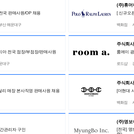
(주)휴
전국 판매사원/OP 채용
[ 신규오
,부산 해운대구
백화점
주식회사
니 코리아 전국 점장/부점장/판매사원
룸에이 
해운대구
로드샵
주식회사
 까날리 매장 본사직영 판매사원 채용
[더현대 
백화점
(주)명
[전국] 
중간관리자 구인