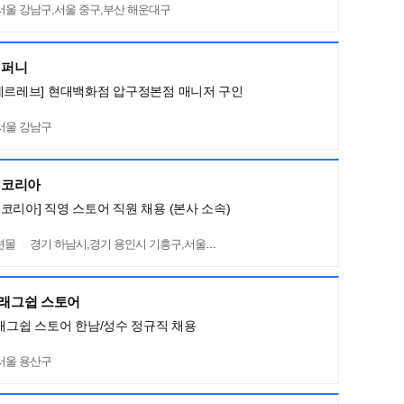
서울 강남구,서울 중구,부산 해운대구
컴퍼니
메르레브] 현대백화점 압구정본점 매니저 구인
서울 강남구
렌코리아
코리아] 직영 스토어 직원 채용 (본사 소속)
션몰
경기 하남시,경기 용인시 기흥구,서울 서초구
플래그쉽 스토어
플래그쉽 스토어 한남/성수 정규직 채용
서울 용산구