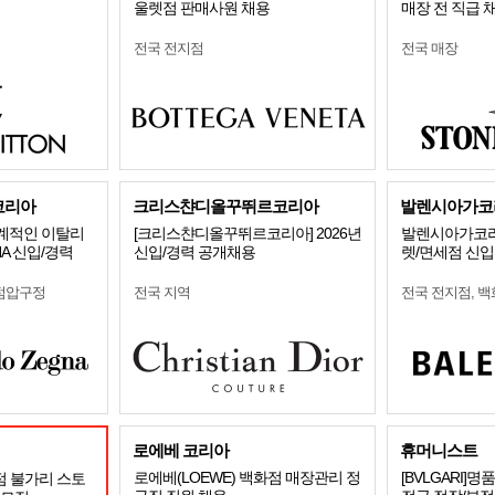
울렛점 판매사원 채용
매장 전 직급 
전국 전지점
전국 매장
코리아
크리스챤디올꾸뛰르코리아
발렌시아가코
세계적인 이탈리
[크리스챤디올꾸뛰르코리아] 2026년
발렌시아가코리
NA 신입/경력
신입/경력 공개채용
렛/면세점 신입
점압구정
전국 지역
전국 전지점, 백
로에베 코리아
휴머니스트
로에베(LOEWE) 백화점 매장관리 정
[BVLGARI
점 불가리 스토