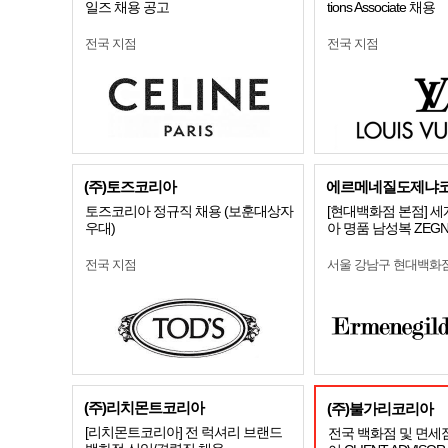
일즈 채용 공고
tions Associate 채용
전국 지점
전국 지점
(주)토즈코리아
에르메네질도제냐
토즈코리아 정규직 채용 (보훈대상자
[현대백화점 본점] 
우대)
아 명품 남성복 ZEG
전국 지점
서울 강남구 현대백화
(주)리치몬트코리아
(주)불가리코리아
[리치몬트코리아] 전 럭셔리 브랜드
전국 백화점 및 면세