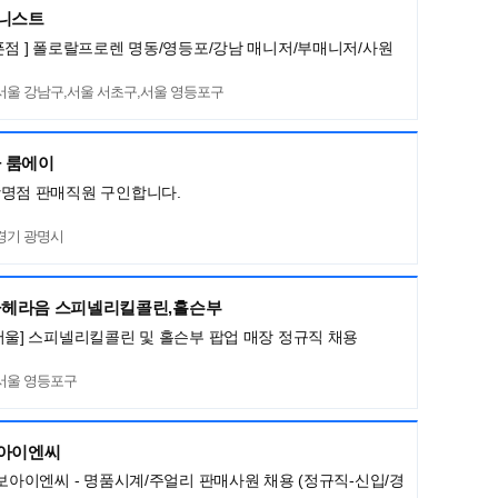
머니스트
픈점 ] 폴로랄프로렌 명동/영등포/강남 매니저/부매니저/사원
서울 강남구,서울 서초구,서울 영등포구
 룸에이
광명점 판매직원 구인합니다.
경기 광명시
헤라음 스피넬리킬콜린,홀슨부
서울] 스피넬리킬콜린 및 홀슨부 팝업 매장 정규직 채용
서울 영등포구
보아이엔씨
명보아이엔씨 - 명품시계/주얼리 판매사원 채용 (정규직-신입/경