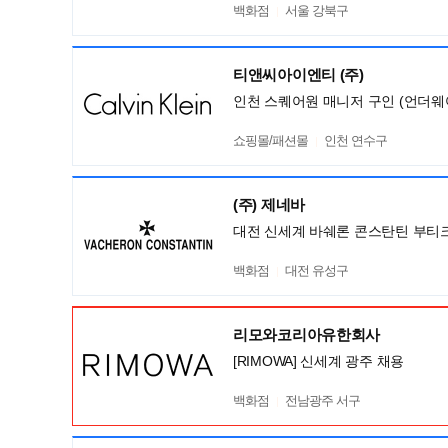
백화점
서울 강북구
티앤씨아이엔티 (주)
인천 스퀘어원 매니저 구인 (언더웨
쇼핑몰/패션몰
인천 연수구
(주) 제네바
대전 신세계 바쉐론 콘스탄틴 부티
백화점
대전 유성구
리모와코리아유한회사
[RIMOWA] 신세계 광주 채용
백화점
전남광주 서구