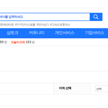
색어를 입력하세요
대문패션타운
#가구단지쇼핑몰
#전자상가
#고속도로휴게소
샵토크
커뮤니티
개인서비스
기업서비스
989
183
건
오늘의 인재
건
지역 선택