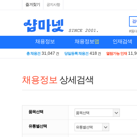
즐겨찾기
공지사항
검
#동
채용정보
채용정보
맵
인재검색
31,047
418
11,
총 채용건
건
당일등록 채용건
건
열람가능 인재
채용정보
상세검색
품목선택
유통별선택