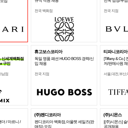
규직 직원 채용
전국 점장/부
R 모집
전국 백화점
전국 지점
휴고보스코리아
티파니코리아
시믹스 신세계백화점
독일 명품 패션 HUGO BOSS 경력/신
[Tiffany & 
er 구인
입 채용
저/판매사원 
하남점
전국 지점
서울,대전,부산
(주)펜디코리아
(주)시몬스
 / 마르니 /
펜디코리아 백화점,아울렛 세일즈(판
[(주)시몬스]
매직) 모집
공개채용