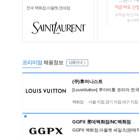
전국 백화점,아울렛,면세점
프리미엄
채용정보
상품안내
(주)휴머니스트
[LouisVuitton] 루이비통 코리
백화점
서울 지점,경기 지점,대구 지점
GGPX 롯데백화점/NC백화점
GGPX 백화점,아울렛 세일즈(판매직