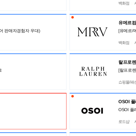
백화점
유메르
어 판매자경험자 우대)
[유메르/
백화점
랄프로
크
[랄프로렌
쇼핑몰/패
OSOI 
OSOI 
로드샵