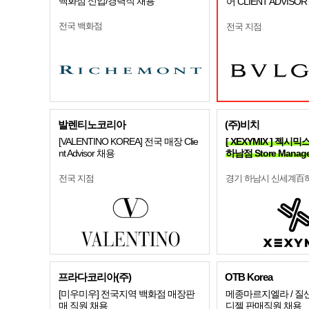
백화점 신입/경력직 채용
어 CLIENT ADVISO
전국 백화점
전국 지점
발렌티노코리아
(주)비치
[VALENTINO KOREA] 전국 매장 Clie
[ XEXYMIX ] 젝
nt Advisor 채용
하남점 Store Manag
전국 지점
경기 하남시 신세계百
프라다코리아(주)
OTB Korea
[미우미우] 전국지역 백화점 매장판
메종마르지엘라 / 질샌더
매 직원 채용
디젤 판매직원 채용