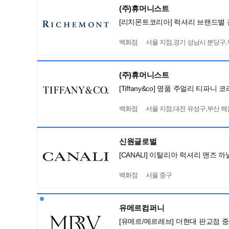
(주)휴머니스트
[리치몬트코리아] 럭셔리 브랜드별 
백화점
서울 지점,경기 성남시 분당구
(주)휴머니스트
[Tiffany&co] 명품 주얼리 티파
백화점
서울 지점,대전 유성구,부산 
신원글로벌
[CANALI] 이탈리아 럭셔리 맨즈
백화점
서울 중구
유메르컴퍼니
[유메르/메르레브] 더현대 판교점 