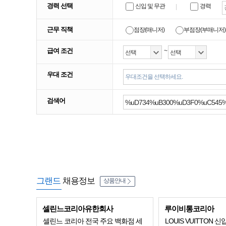
경력 선택
신입 및 무관
경력
근무 직책
점장(매니저)
부점장(부매니저)
급여 조건
~
우대 조건
우대조건을 선택하세요.
검색어
그랜드
채용정보
상품안내
셀린느코리아유한회사
루이비통코리아
셀린느 코리아 전국 주요 백화점 세
LOUIS VUITTON 신