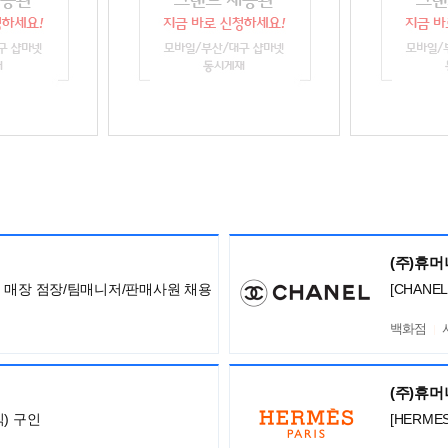
(주)휴
아 전국 매장 점장/팀매니저/판매사원 채용
[CHANE
백화점
(주)휴
) 구인
[HERM