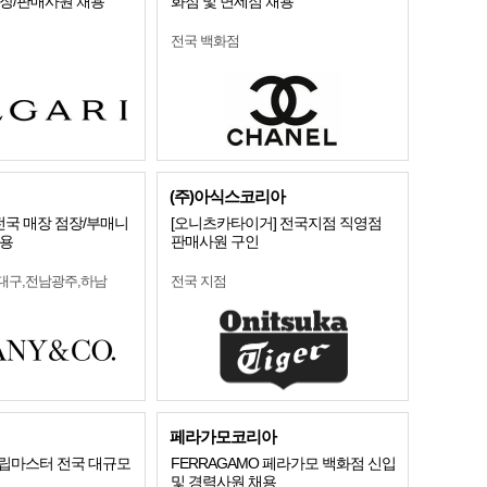
점장/판매사원 채용
화점 및 면세점 채용
전국 백화점
(주)아식스코리아
Co.] 전국 매장 점장/부매니
[오니츠카타이거] 전국지점 직영점
채용
판매사원 구인
,대구,전남광주,하남
전국 지점
페라가모코리아
 슬립마스터 전국 대규모
FERRAGAMO 페라가모 백화점 신입
및 경력사원 채용