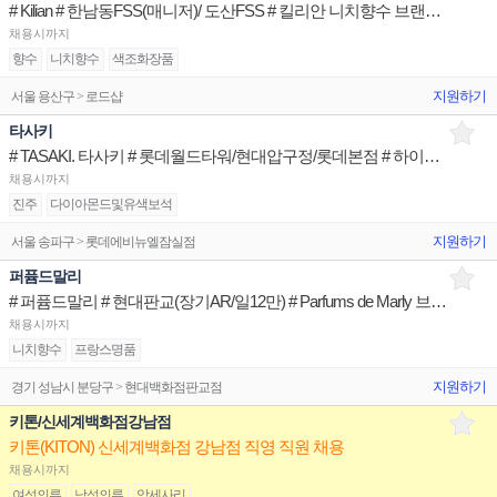
# Kilian # 한남동FSS(매니저)/ 도산FSS # 킬리안 니치향수 브랜드 뷰티아티스트
채용시까지
향수
니치향수
색조화장품
지원하기
서울 용산구 > 로드샵
타사키
# TASAKI. 타사키 # 롯데월드타워/현대압구정/롯데본점 # 하이엔드 주얼리 브랜드 명품아티스트
채용시까지
진주
다이아몬드및유색보석
지원하기
서울 송파구 > 롯데에비뉴엘잠실점
퍼퓸드말리
# 퍼퓸드말리 # 현대판교(장기AR/일12만) # Parfums de Marly 브랜드 뷰티아티스트
채용시까지
니치향수
프랑스명품
지원하기
경기 성남시 분당구 > 현대백화점판교점
키톤/신세계백화점강남점
키톤(KITON) 신세계백화점 강남점 직영 직원 채용
채용시까지
여성의류
남성의류
악세사리