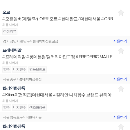
오르
# 오픈멤버(매/둘/막). ORR 오르 # 현대판교 / 더현대서울 # ORR 브랜드 패션아티스트
채용시까지
여성의류
지원하기
경기 성남시 분당구 > 현대백화점판교점
프레데릭말
# 프레데릭말 # 롯데본점/갤러리아압구정 # FREDERIC MALLE 브랜드 뷰티아티스트
채용시까지
향수
니치향수
명품브랜드
지원하기
서울 중구 > 롯데백화점본점
킬리안화장품
# Kilian # (전직급)더현대서울 # 킬리안 니치향수 브랜드 뷰티아티스트
채용시까지
향수
니치향수
색조화장품
지원하기
서울 영등포구 > 더현대서울
킬리안화장품