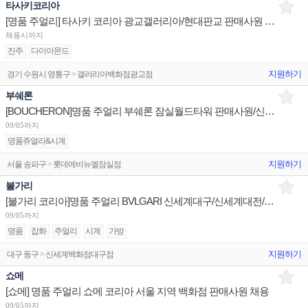
타사키코리아
[명품 주얼리] 타사키 코리아 광교갤러리아/현대판교 판매사원 채용
채용시까지
진주
다이아몬드
지원하기
경기 수원시 영통구 > 갤러리아백화점광교점
부쉐론
[BOUCHERON]명품 주얼리 부쉐론 잠실월드타워 판매사원/신세계센텀 점장/신세계대전 Admin 채용
09/05까지
명품쥬얼리&시계
지원하기
서울 송파구 > 롯데에비뉴엘잠실점
불가리
[불가리 코리아]명품 주얼리 BVLGARI 신세계대구/신세계대전/롯데광주 슈퍼바이저/판매사원 채용
09/05까지
명품
잡화
주얼리
시계
가방
지원하기
대구 동구 > 신세계백화점대구점
쇼메
[쇼메] 명품 주얼리 쇼메 코리아 서울 지역 백화점 판매사원 채용
09/05까지