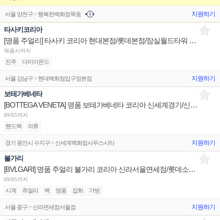
지원하기
서울 양천구 > 행복한백화점목동
타사키코리아
[명품 주얼리] 타사키 코리아 현대본점/롯데본점/잠실월드타워 판매사원 채용
채용시까지
진주
다이아몬드
지원하기
서울 강남구 > 현대백화점압구정본점
보테가베네타
[BOTTEGA VENETA] 명품 보테가베네타 코리아 신세계경기/신세계대전 판매사원 채용
09/05까지
핸드백
의류
지원하기
경기 용인시 수지구 > 신세계백화점사우스시티
불가리
[BVLGARI] 명품 주얼리 불가리 코리아 신라서울면세점/롯데소공면세점/신세계하남 판매사원 채용
09/05까지
시계
쥬얼리
백
명품
잡화
가방
지원하기
서울 중구 > 신라면세점서울점