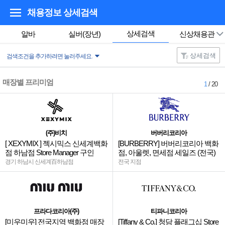
채용정보 상세검색
상세검색
알바
실버(장년)
신상채용관
상세검색
검색조건을 추가하려면 눌러주세요.
매장별 프리미엄
1
/ 20
(주)비치
버버리코리아
[ XEXYMIX ] 젝시믹스 신세계백화
[BURBERRY] 버버리코리아 백화
점 하남점 Store Manager 구인
점, 아울렛, 면세점 세일즈 (전국)
경기 하남시 신세계百하남점
전국 지점
프라다코리아(주)
티파니코리아
[미우미우] 전국지역 백화점 매장
[Tiffany & Co.] 청담 플래그십 Store