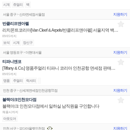
시계
쥬얼리
백
지원하기
서울 중구 > 신라면세점서울점
반클리프앤아펠
리치몬트코리아[Van Cleef & Arpels/반클리프앤아펠] 서울지역 백화점 세일즈 어시스던트 채용
09/05까지
보석
시계
장신구
지원하기
서울 영등포구 > 더현대서울
티파니앤코
[Tiffany & Co.] 명품주얼리 티파니 코리아 인천공항 면세점 판매사원 채용
09/05까지
명품
주얼리
럭셔리
지원하기
인천 중구 > 신세계면세점인천공항T1점
블랙야크인천모다점
블랙야크 인천모다점에서 일하실 남직원을 구인합니다
채용시까지
아웃도어
지원하기
인천 서구 > 모다아울렛인천점