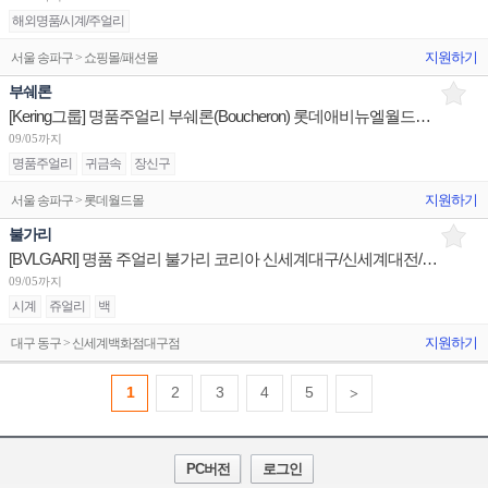
해외명품/시계/주얼리
지원하기
서울 송파구 > 쇼핑몰/패션몰
부쉐론
[Kering그룹] 명품주얼리 부쉐론(Boucheron) 롯데애비뉴엘월드타워/판매사원 신세계센텀/점장 채용
09/05까지
명품주얼리
귀금속
장신구
지원하기
서울 송파구 > 롯데월드몰
불가리
[BVLGARI] 명품 주얼리 불가리 코리아 신세계대구/신세계대전/롯데광주 판매사원 채용
09/05까지
시계
쥬얼리
백
지원하기
대구 동구 > 신세계백화점대구점
1
2
3
4
5
>
PC버전
로그인