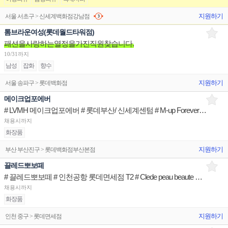
지원하기
서울 서초구 > 신세계백화점강남점
톰브라운여성(롯데월드타워점)
패션을사랑하는열정을가진직원찾습니다.
10/31까지
남성
잡화
향수
지원하기
서울 송파구 > 롯데백화점
메이크업포에버
# LVMH 메이크업포에버 # 롯데부산/ 신세계센텀 # M-up Forever 브랜드 뷰티아티스트
채용시까지
화장품
지원하기
부산 부산진구 > 롯데백화점부산본점
끌레드뽀보떼
# 끌레드뽀보떼 # 인천공항 롯데면세점 T2 # Clede peau beaute 브랜드 뷰티아티스트
채용시까지
화장품
지원하기
인천 중구 > 롯데면세점