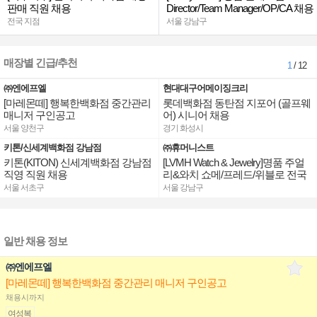
판매 직원 채용
Director/Team Manager/OP/CA 채용
전국 지점
서울 강남구
매장별 긴급/추천
1
/ 12
㈜엔에프엘
현대대구어메이징크리
[마레몬떼] 행복한백화점 중간관리
롯데백화점 동탄점 지포어 (골프웨
매니저 구인공고
어) 시니어 채용
서울 양천구
경기 화성시
키톤/신세계백화점 강남점
㈜휴머니스트
키톤(KITON) 신세계백화점 강남점
[LVMH Watch & Jewelry]명품 주얼
직영 직원 채용
리&와치 쇼메/프레드/위블로 전국
점장/부점장/판매사원 채용
서울 서초구
서울 강남구
일반 채용 정보
㈜엔에프엘
[마레몬떼] 행복한백화점 중간관리 매니저 구인공고
채용시까지
여성복