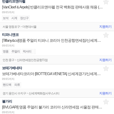
반클리프앤아펠
[VanCleef & Arpels] 반클리프앤아펠 전국 백화점 판매사원 채용 (리치몬트코리아)
09/05까지
보석
시계
장신구
지원하기
서울 영등포구 > 더현대서울
티파니앤코
[Tiffany&co]명품 주얼리 티파니 코리아 인천공항면세점/신세계광주/신세계하남 판매사원 채용
09/05까지
명품
주얼리
럭셔리
지원하기
인천 중구 > 신라면세점인천공항T1점
보테가베네타
보테가베네타코리아 [BOTTEGA VENETA] 신세계경기/신세계대전 판매사원 채용
09/05까지
핸드백
의류
지원하기
경기 용인시 수지구 > 신세계백화점사우스시티
불가리
[BVLGARI] 명품 주얼리 불가리 코리아 신라면세점 서울점 판매사원 채용
09/05까지