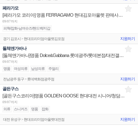
페라가모
[페라가모 코리아] 명품 FERRAGAMO 현대김포아울렛 판매사원 채용
09/07까지
피혁/잡화-남여슈즈/핸드백/지갑
지원하기
경기 김포시 > 현대프리미엄아울렛김포점
돌체앤가바나
[돌체앤가바나]명품 Dolce&Gabbana 롯데광주/롯데본점/대전갤러리아 판매사원 채용
09/07까지
명품
여성의류
남성의류
주얼리
지원하기
전남광주 동구 > 롯데백화점광주점
골든구스
[골든구스코리아]명품 GOLDEN GOOSE 현대대전 시니어/청담플래그십 슈퍼바이저/더현대서울 판매사원,PT
09/07까지
의류
스니커즈
명품
잡화
지원하기
대전 유성구 > 현대프리미엄아울렛대전점