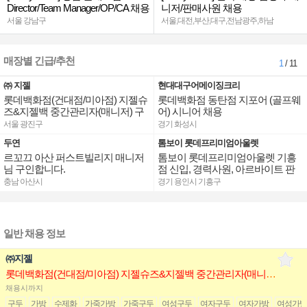
Director/Team Manager/OP/CA 채용
니저/판매사원 채용
서울 강남구
서울,대전,부산,대구,전남광주,하남
매장별 긴급/추천
1
/ 11
㈜ 지젤
현대대구어메이징크리
롯데백화점(건대점/미아점) 지젤슈
롯데백화점 동탄점 지포어 (골프웨
즈&지젤백 중간관리자(매니저) 구
어) 시니어 채용
인합니다
서울 광진구
경기 화성시
두연
톰보이 롯데프리미엄아울렛
르꼬끄 아산 퍼스트빌리지 매니저
톰보이 롯데프리미엄아울렛 기흥
님 구인합니다.
점 신입, 경력사원, 아르바이트 판
매직 구인합니다.
충남 아산시
경기 용인시 기흥구
일반 채용 정보
㈜지젤
롯데백화점(건대점/미아점) 지젤슈즈&지젤백 중간관리자(매니저) 구인합니다
채용시까지
구두
가방
수제화
가죽가방
가죽구두
여성구두
여자구두
여자가방
여성가