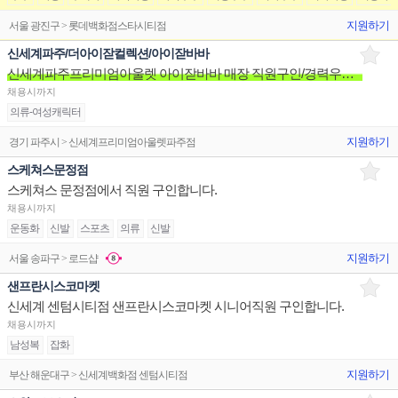
지원하기
서울 광진구 > 롯데백화점스타시티점
신세계파주/더아이잗컬렉션/아이잗바바
신세계파주프리미엄아울렛 아이잗바바 매장 직원구인/경력우대/분위기좋은매장/장기근무환영
채용시까지
의류-여성캐릭터
지원하기
경기 파주시 > 신세계프리미엄아울렛파주점
스케쳐스문정점
스케쳐스 문정점에서 직원 구인합니다.
채용시까지
운동화
신발
스포츠
의류
신발
지원하기
서울 송파구 > 로드샵
샌프란시스코마켓
신세계 센텀시티점 샌프란시스코마켓 시니어직원 구인합니다.
채용시까지
남성복
잡화
지원하기
부산 해운대구 > 신세계백화점 센텀시티점