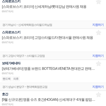
스와로브스키
[스와로브스키 코리아] 신세계하남/롯데강남 판매사원 채용
09/07까지
지원하기
경기 하남시 > 신세계백화점스타필드하남점
스와로브스키
[스와로브스키 코리아] 고양스타필드/더현대서울 판매사원 채용
09/07까지
지원하기
경기 고양시 덕양구 > 스타필드고양점
보테가베네타
[보테가베네타] 명품 브랜드 BOTTEGA VENETA 현대판교 판매사원/대구 점장/부산 점장,부점장 채용
09/07까지
핸드백
의류
지원하기
경기 성남시 분당구 > 현대백화점판교점
호간
[9월 신규오픈] 명품 슈즈 호간(HOGAN) 신세계대구 4개월 팝업매장 계약직 판매사원 채용
09/07까지