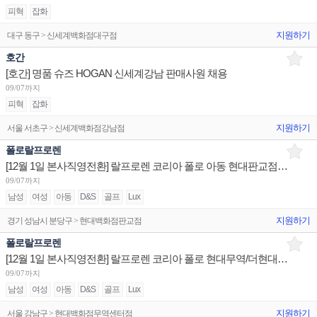
피혁
잡화
지원하기
대구 동구 > 신세계백화점대구점
호간
[호간] 명품 슈즈 HOGAN 신세계강남 판매사원 채용
09/07까지
피혁
잡화
지원하기
서울 서초구 > 신세계백화점강남점
폴로랄프로렌
[12월 1일 본사직영전환] 랄프로렌 코리아 폴로 아동 현대판교점 점장/부점장/시니어/주니어 채용
09/07까지
남성
여성
아동
D&S
골프
Lux
지원하기
경기 성남시 분당구 > 현대백화점판교점
폴로랄프로렌
[12월 1일 본사직영전환] 랄프로렌 코리아 폴로 현대무역/더현대서울/신세계강남 점장/부점장/시니어/주니어
09/07까지
남성
여성
아동
D&S
골프
Lux
지원하기
서울 강남구 > 현대백화점무역센터점