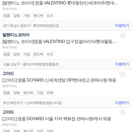
[발렌티노 코리아] 명품 VALENTINO 롯데동탄/신세계여주/현대판교 판매사원 채용
09/07까지
명품
잡화
가방
핸드백
슈즈
지원하기
경기 화성시 동탄구 > 롯데백화점동탄점
발렌티노코리아
[발렌티노 코리아]명품 VALENTINO 압구정갤러리아/롯데몰동부산/더현대서울 판매사원 채용
09/07까지
명품
잡화
가방
핸드백
슈즈
지원하기
서울 강남구 > 갤러리아백화점명품동관
고야드
[고야드] 명품 GOYARD 신세계센텀 OP/현대판교 판매사원 채용
09/07까지
명품
잡화
핸드백
가방
피혁
지원하기
부산 해운대구 > 신세계백화점센텀시티점
고야드
[고야드] 명품 GOYARD 서울 지역 백화점 판매사원/캐셔 채용
09/07까지
명품
잡화
핸드백
가방
피혁