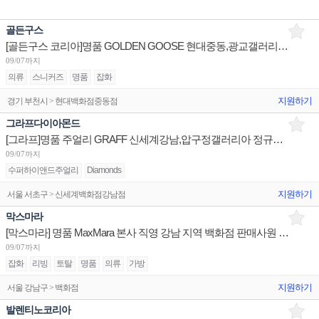
골든구스
[골든구스 코리아]명품 GOLDEN GOOSE 현대중동,광교갤러리아 장기알바/현대충청 슈퍼바이저,판매사원
09/07까지
의류
스니커즈
명품
잡화
지원하기
경기 부천시 > 현대백화점중동점
그라프다이아몬드
[그라프]명품 주얼리 GRAFF 신세계강남,압구정갤러리아 정규직/신라호텔점 5개월 계약직 판매사원 채용
09/07까지
수퍼하이앤드주얼리
Diamonds
지원하기
서울 서초구 > 신세계백화점강남점
막스마라
[막스마라] 명품 MaxMara 본사 직영 강남 지역 백화점 판매사원 채용
09/07까지
잡화
리빙
토탈
명품
의류
가방
지원하기
서울 강남구 > 백화점
발렌티노코리아