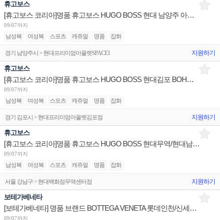
휴고보스
[휴고보스 코리아]명품 휴고보스 HUGO BOSS 현대 남양주 아울렛 점장 채용
09/07까지
남성복
여성복
스포츠
캐쥬얼
명품
잡화
지원하기
경기 남양주시 > 현대프리미엄아울렛SPACE1
휴고보스
[휴고보스 코리아]명품 휴고보스 HUGO BOSS 현대김포 BOH사원/신세계여주, 잠실월드타워 판매사원 채용
09/07까지
남성복
여성복
스포츠
캐쥬얼
명품
잡화
지원하기
경기 김포시 > 현대프리미엄아울렛김포점
휴고보스
[휴고보스 코리아]명품 휴고보스 HUGO BOSS 현대무역/현대남양주/현대대구 판매사원 채용
09/07까지
남성복
여성복
스포츠
캐쥬얼
명품
잡화
지원하기
서울 강남구 > 현대백화점무역센터점
보테가베네타
[보테가베네타] 명품 브랜드 BOTTEGA VENETA 롯데인천/신세계경기/신세계강남 판매사원 채용
09/07까지