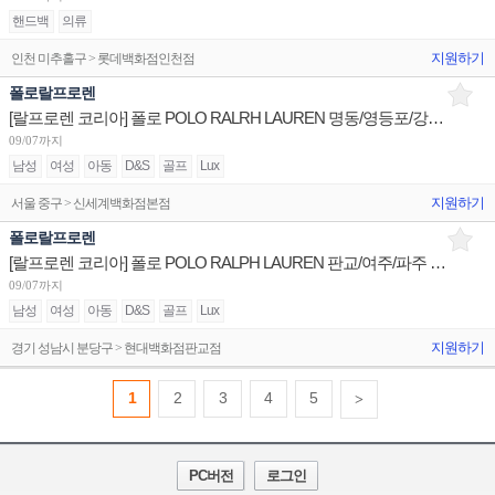
핸드백
의류
지원하기
인천 미추홀구 > 롯데백화점인천점
폴로랄프로렌
[랄프로렌 코리아] 폴로 POLO RALRH LAUREN 명동/영등포/강남 점장/부매니저/판매사원 채용
09/07까지
남성
여성
아동
D&S
골프
Lux
지원하기
서울 중구 > 신세계백화점본점
폴로랄프로렌
[랄프로렌 코리아] 폴로 POLO RALPH LAUREN 판교/여주/파주 매장 부매니저/판매사원 채용
09/07까지
남성
여성
아동
D&S
골프
Lux
지원하기
경기 성남시 분당구 > 현대백화점판교점
1
2
3
4
5
>
PC버전
로그인