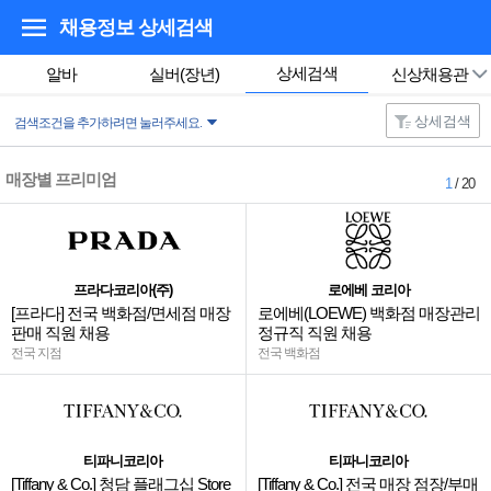
채용정보 상세검색
상세검색
알바
실버(장년)
신상채용관
상세검색
검색조건을 추가하려면 눌러주세요.
매장별 프리미엄
1
/ 20
프라다코리아(주)
로에베 코리아
[프라다] 전국 백화점/면세점 매장
로에베(LOEWE) 백화점 매장관리
판매 직원 채용
정규직 직원 채용
전국 지점
전국 백화점
티파니코리아
티파니코리아
[Tiffany & Co.] 청담 플래그십 Store
[Tiffany & Co.] 전국 매장 점장/부매