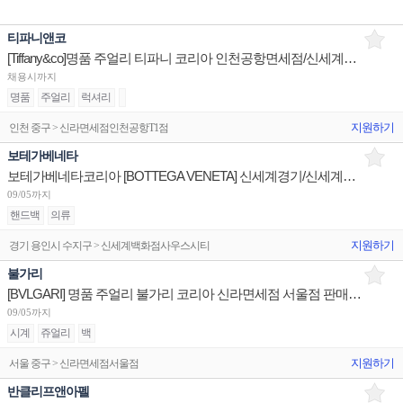
티파니앤코
[Tiffany&co]명품 주얼리 티파니 코리아 인천공항면세점/신세계광주/신세계하남 판매사원 채용
채용시까지
명품
주얼리
럭셔리
지원하기
인천 중구 > 신라면세점인천공항T1점
보테가베네타
보테가베네타코리아 [BOTTEGA VENETA] 신세계경기/신세계대전 판매사원 채용
09/05까지
핸드백
의류
지원하기
경기 용인시 수지구 > 신세계백화점사우스시티
불가리
[BVLGARI] 명품 주얼리 불가리 코리아 신라면세점 서울점 판매사원 채용
09/05까지
시계
쥬얼리
백
지원하기
서울 중구 > 신라면세점서울점
반클리프앤아펠