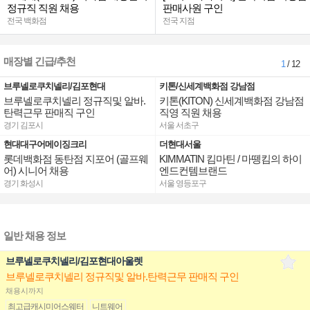
정규직 직원 채용
판매사원 구인
전국 백화점
전국 지점
매장별 긴급/추천
1
/ 12
브루넬로쿠치넬리/김포현대
키톤/신세계백화점 강남점
브루넬로쿠치넬리 정규직및 알바.
키톤(KITON) 신세계백화점 강남점
탄력근무 판매직 구인
직영 직원 채용
경기 김포시
서울 서초구
현대대구어메이징크리
더현대서울
롯데백화점 동탄점 지포어 (골프웨
KIMMATIN 킴마틴 / 마뗑킴의 하이
어) 시니어 채용
엔드컨템브랜드
경기 화성시
서울 영등포구
일반 채용 정보
브루넬로쿠치넬리/김포현대아울렛
브루넬로쿠치넬리 정규직및 알바.탄력근무 판매직 구인
채용시까지
최고급캐시미어스웨터
니트웨어