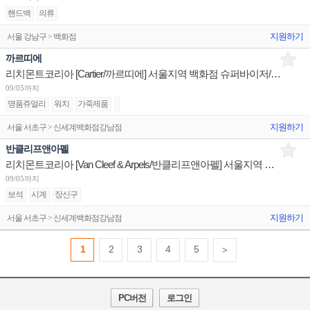
핸드백
의류
지원하기
서울 강남구 > 백화점
까르띠에
리치몬트코리아 [Cartier/까르띠에] 서울지역 백화점 슈퍼바이저/판매사원/어드민 채용
09/05까지
명품쥬얼리
워치
가죽제품
지원하기
서울 서초구 > 신세계백화점강남점
반클리프앤아펠
리치몬트코리아 [Van Cleef & Arpels/반클리프앤아펠] 서울지역 백화점 판매사원 채용
09/05까지
보석
시계
장신구
지원하기
서울 서초구 > 신세계백화점강남점
1
2
3
4
5
>
PC버전
로그인