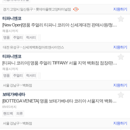
지원하기
경기 고양시 일산동구 > 롯데아울렛고양터미널점
티파니앤코
[New Open]명품 주얼리 티파니 코리아 신세계대전 판매사원/청담플래그십 팀매니저,시니어,주니어,OP
채용시까지
명품
주얼리
럭셔리
지원하기
대전 유성구 > 신세계백화점아트앤사이언스
티파니앤코
[티파니 코리아] 명품 주얼리 TIFFANY 서울 지역 백화점 점장/판매사원/오퍼레이션 채용
채용시까지
명품
주얼리
럭셔리
지원하기
서울 강남구 > 백화점
보테가베네타
[BOTTEGA VENETA] 명품 보테가베네타 코리아 서울지역 백화점 판매사원 채용
09/05까지
핸드백
의류
지원하기
서울 강남구 > 백화점