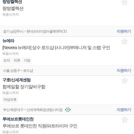
랑방켈렉션
랑방켈렉션
채용시까지
지원하기
경기 남양주시 > 현대프리미엄아울렛SPACE1
뉴에라
[Newera 뉴에라] 성수 로드샵 (시니어)부매니저 및 스텝 구인
채용시까지
모자
의류
가방
지원하기
서울 성동구 > 로드샵
구호/신세계센텀
함께일할 장기알바구함
채용시까지
여성의류
지원하기
부산 해운대구 > 신세계백화점센텀시티점
루에브르롯데인천
루에브르 롯데인천 직원/파트타이머 구인
채용시까지