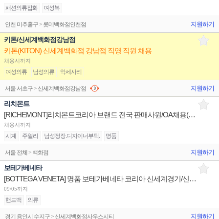
패션의류잡화
여성복
지원하기
인천 미추홀구 > 롯데백화점인천점
키톤/신세계백화점강남점
키톤(KITON) 신세계백화점 강남점 직영 직원 채용
채용시까지
여성의류
남성의류
악세사리
지원하기
서울 서초구 > 신세계백화점강남점
리치몬트
[RICHEMONT]리치몬트코리아 브랜드 전국 판매사원/OA채용(까르띠에,반클리프,알라이아,끌로에,델보 등)
채용시까지
시계
주얼리
남성정장.디자이너부틱.
명품
지원하기
서울 전체 > 백화점
보테가베네타
[BOTTEGA VENETA] 명품 보테가베네타 코리아 신세계경기/신세계대전 판매사원 채용
09/05까지
핸드백
의류
지원하기
경기 용인시 수지구 > 신세계백화점사우스시티