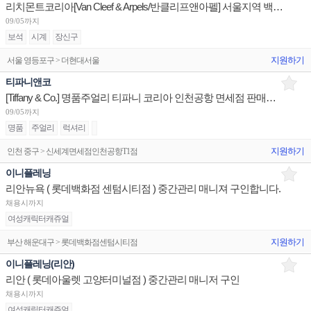
리치몬트코리아[Van Cleef & Arpels/반클리프앤아펠] 서울지역 백화점 세일즈 어시스던트 채용
09/05까지
보석
시계
장신구
지원하기
서울 영등포구 > 더현대서울
티파니앤코
[Tiffany & Co.] 명품주얼리 티파니 코리아 인천공항 면세점 판매사원 채용
09/05까지
명품
주얼리
럭셔리
지원하기
인천 중구 > 신세계면세점인천공항T1점
이니플레닝
리안뉴욕 ( 롯데백화점 센텀시티점 ) 중간관리 매니져 구인합니다.
채용시까지
여성캐릭터캐쥬얼
지원하기
부산 해운대구 > 롯데백화점센텀시티점
이니플레닝(리안)
리안 ( 롯데아울렛 고양터미널점 ) 중간관리 매니저 구인
채용시까지
여성캐릭터캐쥬얼