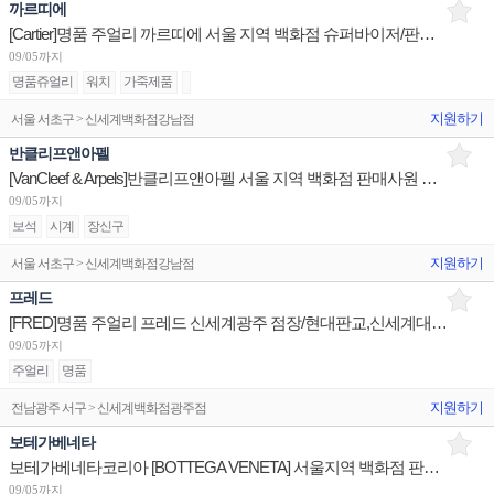
까르띠에
[Cartier]명품 주얼리 까르띠에 서울 지역 백화점 슈퍼바이저/판매사원/Admin 채용(리치몬트)
09/05까지
명품쥬얼리
워치
가죽제품
지원하기
서울 서초구 > 신세계백화점강남점
반클리프앤아펠
[VanCleef & Arpels]반클리프앤아펠 서울 지역 백화점 판매사원 채용(리치몬트)
09/05까지
보석
시계
장신구
지원하기
서울 서초구 > 신세계백화점강남점
프레드
[FRED]명품 주얼리 프레드 신세계광주 점장/현대판교,신세계대전 부점장,판매사원 채용
09/05까지
주얼리
명품
지원하기
전남광주 서구 > 신세계백화점광주점
보테가베네타
보테가베네타코리아 [BOTTEGA VENETA] 서울지역 백화점 판매사원 채용
09/05까지