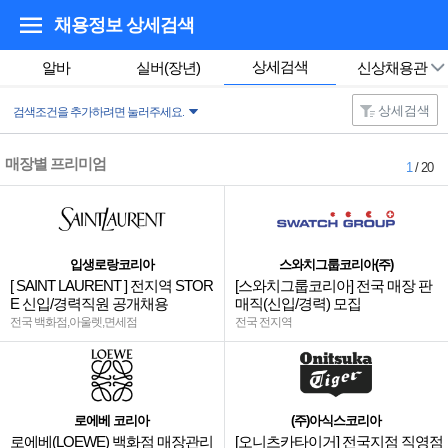
채용정보 상세검색
상세검색
알바
실버(장년)
신상채용관
상세검색
검색조건을 추가하려면 눌러주세요.
매장별 프리미엄
1
/ 20
입생로랑코리아
스와치그룹코리아(주)
[ SAINT LAURENT ] 전지역 STOR
[스와치그룹코리아] 전국 매장 판
E 신입/경력직원 공개채용
매직(신입/경력) 모집
전국 백화점,아울렛,면세점
전국 전지역
로에베 코리아
(주)아식스코리아
로에베(LOEWE) 백화점 매장관리
[오니츠카타이거] 전국지점 직영점