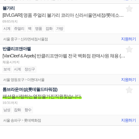
불가리
[BVLGARI] 명품 주얼리 불가리 코리아 신라서울면세점/롯데소공면세점/신세계하남 판매사원 채용
09/05까지
시계
쥬얼리
백
명품
잡화
가방
지원하기
서울 중구 > 신라면세점서울점
반클리프앤아펠
[VanCleef & Arpels] 반클리프앤아펠 전국 백화점 판매사원 채용 (리치몬트코리아)
채용시까지
보석
시계
장신구
지원하기
서울 영등포구 > 더현대서울
톰브라운여성(롯데월드타워점)
패션을사랑하는열정을가진직원찾습니다.
10/31까지
남성
잡화
향수
지원하기
서울 송파구 > 롯데백화점