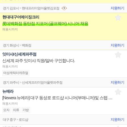
지원하기
경기 김포시 > 현대프리미엄아울렛김포점
현대대구어메이징크리
롯데백화점 동탄점 지포어 (골프웨어) 시니어 채용
채용시까지
지원하기
경기 화성시 > 백화점
잇미샤/신세계파주점
신세계 파주 잇미샤 직원/알바 구인합니다.
채용시까지
여성캐릭터캐쥬얼
지원하기
경기 파주시 > 신세계프리미엄아울렛파주점
뉴에라
[Newera 뉴에라] 대구 동성로 로드샵 시니어(부매니저)및 스텝 구인
채용시까지
모자
의류
가방
지원하기
대구 중구 > 로드샵