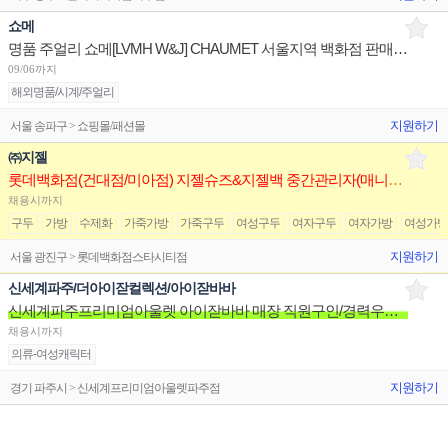
쇼메
명품 주얼리 쇼메[LVMH W&J] CHAUMET 서울지역 백화점 판매사원 채용
09/06까지
해외명품/시계/주얼리
지원하기
서울 송파구 > 쇼핑몰/패션몰
㈜지젤
롯데백화점(건대점/미아점) 지젤슈즈&지젤백 중간관리자(매니저) 구인합니다
채용시까지
구두
가방
수제화
가죽가방
가죽구두
여성구두
여자구두
여자가방
여성가
지원하기
서울 광진구 > 롯데백화점스타시티점
신세계파주/더아이잗컬렉션/아이잗바바
신세계파주프리미엄아울렛 아이잗바바 매장 직원구인/경력우대/분위기좋은매장/장기근무환영
채용시까지
의류-여성캐릭터
지원하기
경기 파주시 > 신세계프리미엄아울렛파주점