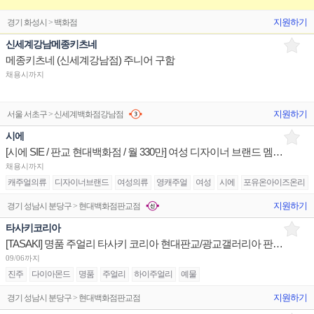
지원하기
경기 화성시 > 백화점
신세계강남메종키츠네
메종키츠네 (신세계강남점) 주니어 구함
채용시까지
지원하기
서울 서초구 > 신세계백화점강남점
시에
[시에 SIE / 판교 현대백화점 / 월 330만] 여성 디자이너 브랜드 멤버 구인
채용시까지
캐주얼의류
디자이너브랜드
여성의류
영캐주얼
여성
시에
포유온아이즈온리
지원하기
경기 성남시 분당구 > 현대백화점판교점
타사키코리아
[TASAKI] 명품 주얼리 타사키 코리아 현대판교/광교갤러리아 판매사원 채용
09/06까지
진주
다이아몬드
명품
주얼리
하이주얼리
예물
지원하기
경기 성남시 분당구 > 현대백화점판교점