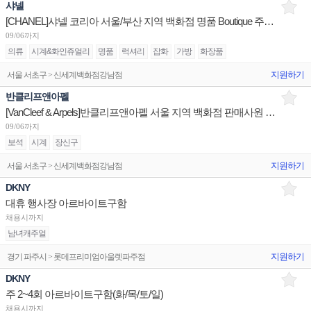
샤넬
[CHANEL]샤넬 코리아 서울/부산 지역 백화점 명품 Boutique 주얼리&와치 어드바이저 채용
09/06까지
의류
시계&화인쥬얼리
명품
럭셔리
잡화
가방
화장품
지원하기
서울 서초구 > 신세계백화점강남점
반클리프앤아펠
[VanCleef & Arpels]반클리프앤아펠 서울 지역 백화점 판매사원 채용(리치몬트)
09/06까지
보석
시계
장신구
지원하기
서울 서초구 > 신세계백화점강남점
DKNY
대휴 행사장 아르바이트구함
채용시까지
남녀캐주얼
지원하기
경기 파주시 > 롯데프리미엄아울렛파주점
DKNY
주 2~4회 아르바이트구함(화/목/토/일)
채용시까지