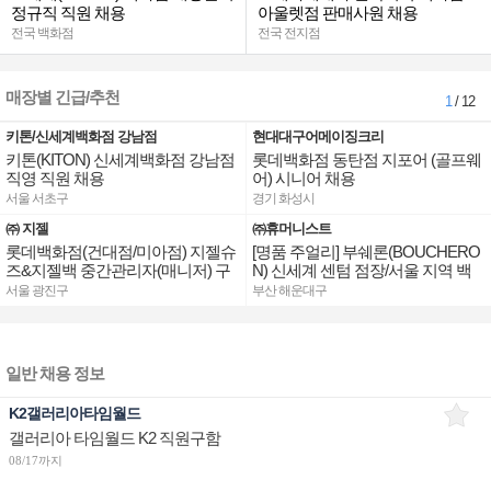
정규직 직원 채용
아울렛점 판매사원 채용
전국 백화점
전국 전지점
매장별 긴급/추천
1
/ 12
키톤/신세계백화점 강남점
현대대구어메이징크리
키톤(KITON) 신세계백화점 강남점
롯데백화점 동탄점 지포어 (골프웨
직영 직원 채용
어) 시니어 채용
서울 서초구
경기 화성시
㈜ 지젤
㈜휴머니스트
롯데백화점(건대점/미아점) 지젤슈
[명품 주얼리] 부쉐론(BOUCHERO
즈&지젤백 중간관리자(매니저) 구
N) 신세계 센텀 점장/서울 지역 백
인합니다
화점 판매사원 채용
서울 광진구
부산 해운대구
일반 채용 정보
K2갤러리아타임월드
갤러리아 타임월드 K2 직원구함
08/17까지