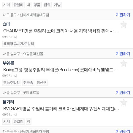
시계
쥬얼리
백
명품
잡화
가방
지원하기
대구 동구 > 신세계백화점대구점
쇼메
[CHAUMET]명품 주얼리 쇼메 코리아 서울 지역 백화점 판매사원 채용
09/06까지
해외명품/시계/주얼리
지원하기
서울 송파구 > 쇼핑몰/패션몰
부쉐론
[Kering그룹] 명품주얼리 부쉐론(Boucheron) 롯데애비뉴엘월드타워/판매사원 신세계센텀/점장 채용
09/06까지
명품주얼리
귀금속
장신구
지원하기
서울 송파구 > 롯데월드몰
불가리
[BVLGARI] 명품 주얼리 불가리 코리아 신세계대구/신세계대전/롯데광주 판매사원 채용
09/06까지
시계
쥬얼리
백
지원하기
대구 동구 > 신세계백화점대구점