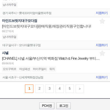
남녀캐주얼
지원하기
경기 파주시 > 롯데프리미엄아울렛파주점
마인드브릿지대구모다점
[마인드브릿지대구모다]판매직원.매장관리직원구인합니다!
08/27까지
남녀캐쥬얼
지원하기
대구 달서구 > 모다아울렛대구점
샤넬
[CHANEL] 샤넬 서울/부산지역 백화점 Watch & Fine Jewelry 부티크 판매사원 채용
09/06까지
오뜨꾸뛰르
여성패션
하이주얼리
워치
지원하기
서울 서초구 > 신세계백화점강남점
1
2
3
4
5
>
PC버전
로그인