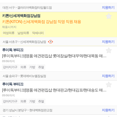
지원하기
대전 서구 > 갤러리아백화점타임월드점
키톤/신세계백화점강남점
키톤(KITON) 신세계백화점 강남점 직영 직원 채용
채용시까지
여성의류
남성의류
악세사리
지원하기
서울 서초구 > 신세계백화점강남점
루이독 부띠끄
[루이독부티크]명품 애견편집샵 롯데잠실/현대무역/현대목동 매니저/시니어/주니어 채용
09/06까지
강아지가구
의류
가방
쥬얼
지원하기
서울 송파구 > 롯데에비뉴엘잠실점
루이독 부띠끄
[루이독부티크]명품 애견편집샵 현대판교/현대김포/현대송도 매니저/시니어/주니어 채용
09/06까지
강아지가구
의류
가방
쥬얼
지원하기
경기 성남시 분당구 > 현대백화점판교점