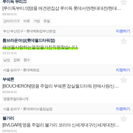
루이독 부띠끄
[루이독부티크]명품 애견편집샵 루이독 롯데서면/현대대전/현대부산점 매니저/시니어/주니어 채용
09/06까지
강아지가구
의류
가방
쥬얼
지원하기
부산 부산진구 > 롯데백화점부산본점
톰브라운여성(롯데월드타워점)
패션을사랑하는열정을가진직원찾습니다.
10/31까지
남성
잡화
향수
지원하기
서울 송파구 > 롯데백화점
부쉐론
[BOUCHERON]명품 주얼리 부쉐론 잠실월드타워 판매사원/신세계센텀 점장/신세계대전 Admin 채용
09/06까지
명품쥬얼리&시계
지원하기
서울 송파구 > 롯데에비뉴엘잠실점
불가리
[BVLGARI] 명품 주얼리 불가리 코리아 신세계대구/신세계대전/롯데광주 슈퍼바이저/판매사원 채용
09/06까지