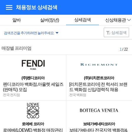
채용정보 상세검색
상세검색
알바
실버(장년)
신상채용관
상세검색
검색조건을 추가하려면 눌러주세요.
매장별 프리미엄
1
/ 22
(주)펜디코리아
(주)리치몬트코리아
펜디코리아 백화점,아울렛 세일즈
[리치몬트코리아] 전 럭셔리 브랜
(판매직) 모집
드 백화점 신입/경력직 채용
전국 전지점
전국 백화점
로에베 코리아
보테가베네타코리아
로에베(LOEWE) 백화점 매장관리
보테가베네타 전국지역 백화점&