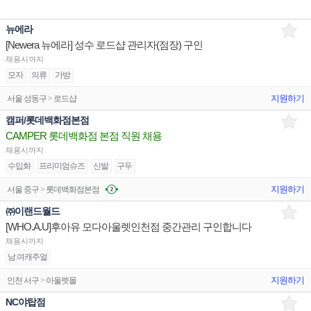
뉴에라
[Newera 뉴에라] 성수 로드샵 관리자(점장) 구인
채용시까지
모자
의류
가방
지원하기
서울 성동구 > 로드샵
캠퍼/롯데백화점본점
CAMPER 롯데백화점 본점 직원 채용
채용시까지
수입화
프리미엄슈즈
신발
구두
지원하기
서울 중구 > 롯데백화점본점
㈜이랜드월드
[WHO.A.U]후아유 모다아울렛인천점 중간관리 구인합니다
채용시까지
남.여캐주얼
지원하기
인천 서구 > 아울렛몰
NC야탑점