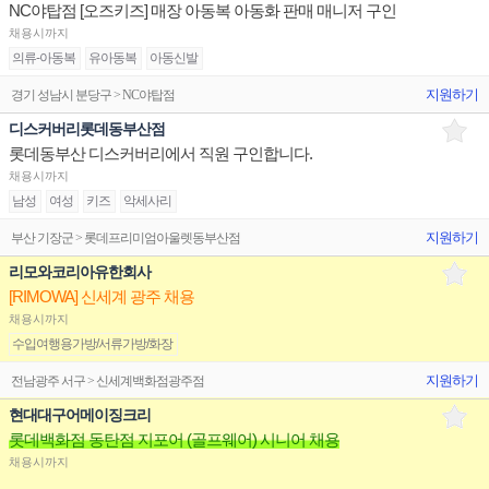
NC야탑점 [오즈키즈] 매장 아동복 아동화 판매 매니저 구인
채용시까지
의류-아동복
유아동복
아동신발
지원하기
경기 성남시 분당구 > NC야탑점
디스커버리롯데동부산점
롯데동부산 디스커버리에서 직원 구인합니다.
채용시까지
남성
여성
키즈
악세사리
지원하기
부산 기장군 > 롯데프리미엄아울렛동부산점
리모와코리아유한회사
[RIMOWA] 신세계 광주 채용
채용시까지
수입여행용가방/서류가방/화장
지원하기
전남광주 서구 > 신세계백화점광주점
현대대구어메이징크리
롯데백화점 동탄점 지포어 (골프웨어) 시니어 채용
채용시까지