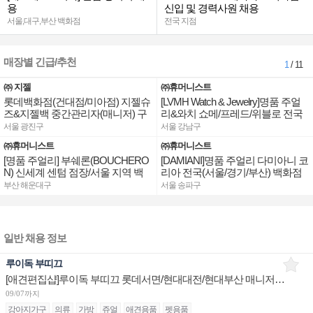
용
신입 및 경력사원 채용
서울,대구,부산 백화점
전국 지점
매장별 긴급/추천
1
/ 11
㈜ 지젤
㈜휴머니스트
롯데백화점(건대점/미아점) 지젤슈
[LVMH Watch & Jewelry]명품 주얼
즈&지젤백 중간관리자(매니저) 구
리&와치 쇼메/프레드/위블로 전국
인합니다
점장/부점장/판매사원 채용
서울 광진구
서울 강남구
㈜휴머니스트
㈜휴머니스트
[명품 주얼리] 부쉐론(BOUCHERO
[DAMIANI]명품 주얼리 다미아니 코
N) 신세계 센텀 점장/서울 지역 백
리아 전국(서울/경기/부산) 백화점
화점 판매사원 채용
부점장/판매사원 채용
부산 해운대구
서울 송파구
일반 채용 정보
루이독 부띠끄
[애견편집샵]루이독 부띠끄 롯데서면/현대대전/현대부산 매니저/시니어/주니어 채용
09/07까지
강아지가구
의류
가방
쥬얼
애견용품
펫용품