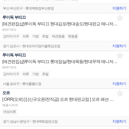
지원하기
부산 부산진구 > 롯데백화점부산본점
루이독 부띠끄
[애견편집샵]루이독 부띠끄 현대김포/현대송도/현대판교 매니저/시니어/주니어 채용
09/07까지
강아지가구
의류
가방
쥬얼
애견용품
펫용품
지원하기
경기 김포시 > 현대프리미엄아울렛김포점
루이독 부띠끄
[애견편집샵]루이독 부띠끄 롯데잠실/현대목동/현대무역 매니저/시니어/주니어 채용
09/07까지
강아지가구
의류
가방
쥬얼
지원하기
서울 송파구 > 롯데몰월드점
오르
[ ORR(오르) ] [ (신규오픈/전직급) 오르 현대판교점 ] 오르 패션 스페셜리스트 판매전문사원
채용시까지
여성의류
지원하기
경기 성남시 분당구 > 현대백화점판교점