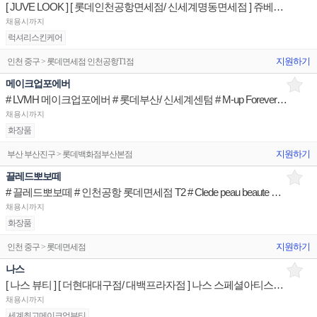
[ JUVE LOOK ] [ 롯데인천공항면세점/ 신세계명동면세점 ] 쥬베룩 제품디스플레이 매장판매사원
채용시까지
럭셔리스킨케어
지원하기
인천 중구 > 롯데면세점 인천공항T1점
메이크업포에버
# LVMH 메이크업포에버 # 롯데부산/ 신세계센텀 # M-up Forever 브랜드 STAFF
채용시까지
화장품
지원하기
부산 부산진구 > 롯데백화점부산본점
끌레드뽀보떼
# 끌레드뽀보떼 # 인천공항 롯데면세점 T2 # Clede peau beaute 브랜드 STAFF
채용시까지
화장품
지원하기
인천 중구 > 롯데면세점
나스
[ 나스 뷰티 ] [ 더현대대구점/ 대백프라자점 ] 나스 스페셜아티스트 제품디스플레이 매장판매사원
채용시까지
세계최고메이크업뷰티