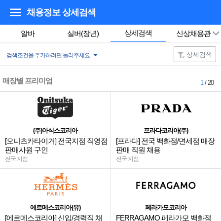
채용정보 상세검색
상세검색
알바
실버(장년)
신상채용관
상세검색
검색조건을 추가하려면 눌러주세요.
매장별 프리미엄
1
/ 20
(주)아식스코리아
프라다코리아(주)
[오니츠카타이거] 전국지점 직영점
[프라다] 전국 백화점/면세점 매장
판매사원 구인
판매 직원 채용
전국 지점
전국 지점
에르메스코리아(유)
페라가모코리아
[에르메스코리아] 신입/경력직 채
FERRAGAMO 페라가모 백화점