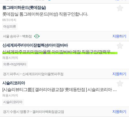
톰그레이하운드(롯데잠실)
롯데잠실 톰그레이하운드(여성) 직원구인합니다.
08/31까지
여성의류
지원하기
서울 송파구 > 백화점
신세계파주/더아이잗컬렉션/아이잗바바
신세계파주프리미엄아울렛 아이잗바바 매장 직원구인/경력우대/분위기좋은매장/장기근무환영
채용시까지
의류-여성캐릭터
지원하기
경기 파주시 > 신세계프리미엄아울렛파주점
시슬리코리아
[시슬리뷰티그룹] [ 갤러리아광교점/ 롯데동탄점 ] 시슬리코리아 제품디스플레이 매장판매사원
채용시까지
시슬리코리아
지원하기
경기 수원시 영통구 > 갤러리아백화점광교점