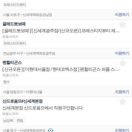
프레스티지뷰티
지원하기
서울 서초구 > 신세계백화점강남점
끌레드뽀보떼
[ 끌레드뽀보떼 ] [ 신세계광주점/ (신규오픈) ] 프레스티지뷰티 제품디스플레이 매장판매사원
채용시까지
프레스티지뷰티
지원하기
전남광주 서구 > 신세계백화점광주점
펜할리곤스
[ 신규오픈 ] [ 더현대서울점 / 현대코엑스점 ] 펜할리곤스 퍼퓸 스페셜리스트 매장판매사원
채용시까지
향수
지원하기
서울 영등포구 > 더현대서울
산드로옴므//신세계본점
신세계본점 산드로옴므에서 직원구인합니다
채용시까지
남성복
컨템
지원하기
서울 중구 > 신세계백화점본점