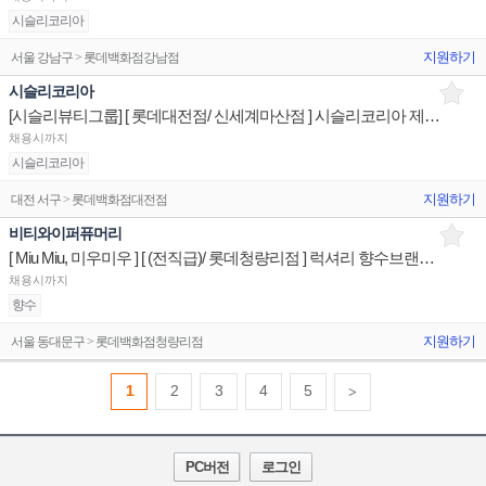
시슬리코리아
지원하기
서울 강남구 > 롯데백화점강남점
시슬리코리아
[시슬리뷰티그룹] [ 롯데대전점/ 신세계마산점 ] 시슬리코리아 제품디스플레이 매장판매사원
채용시까지
시슬리코리아
지원하기
대전 서구 > 롯데백화점대전점
비티와이퍼퓨머리
[ Miu Miu, 미우미우 ] [ (전직급)/ 롯데청량리점 ] 럭셔리 향수브랜드 제품디스플레이 매장판매사원
채용시까지
향수
지원하기
서울 동대문구 > 롯데백화점청량리점
1
2
3
4
5
>
PC버전
로그인