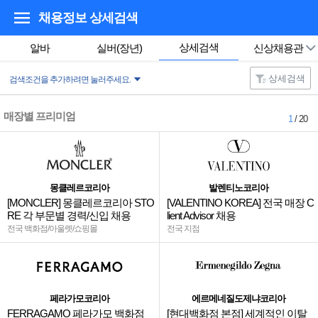
채용정보 상세검색
상세검색
알바
실버(장년)
신상채용관
상세검색
검색조건을 추가하려면 눌러주세요.
매장별 프리미엄
1
/ 20
몽클레르코리아
발렌티노코리아
[MONCLER] 몽클레르코리아 STO
[VALENTINO KOREA] 전국 매장 C
RE 각 부문별 경력/신입 채용
lient Advisor 채용
전국 백화점/아울렛/쇼핑몰
전국 지점
페라가모코리아
에르메네질도제냐코리아
FERRAGAMO 페라가모 백화점
[현대백화점 본점] 세계적인 이탈