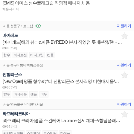
[EMIS] 이미스 성수플래그쉽 직영점 매니저 채용
채용시까지
지원하기
서울 성동구 > 로드샵
바이레도
[바이레도]해외 뷰티&퍼퓸 BYREDO 본사 직영점 롯데본점/현대목동/더현대서울 시니어/주니어 채용
09/05까지
향수
바디로션
바디크림
캔들
지원하기
서울 중구 > 롯데백화점본점
펜할리곤스
[New Open] 명품 향수&뷰티 펜할리곤스 본사직영 더현대서울/현대무역 시니어/주니어 채용
09/05까지
향수
바디제품
캔들
비누
지원하기
서울 영등포구 > 더현대서울
라프레리코리아
[라프레리 코리아]명품 스킨케어 La prairie 신세계대구/청담플래그십 뷰티 테라피스트 채용
09/05까지
럭셔리브랜드
스킨케어
코스메틱
화장품