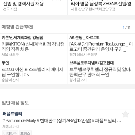
신입 및 경력사원 채용
리아 명품 남성복 ZEGNA 신입/경
력
전국 지점
서울 강남구 현대백화점압구정
매장별 긴급/추천
1
/ 11
키톤/신세계백화점 강남점
AK 분당 _ 아르고티
키톤(KITON) 신세계백화점 강남점
[ AK 분당 ] Premium Tea Lounge _ 아
직영 직원 채용
르고티 중간관리 운영자 구인 _
서울 서초구
경기 성남시 분당구
두연
브루넬로쿠치넬리/김포현대
르꼬끄 아산 퍼스트빌리지 매니저
브루넬로쿠치넬리 정규직및 알바.
님 구인합니다.
탄력근무 판매직 구인
충남 아산시
경기 김포시
일반 채용 정보
퍼퓸드말리
# Parfums de Marly # 현대판교(장기AR/일12만원) # 퍼퓸드말리 브랜드 뷰티아티스트
채용시까지
니치향수
프랑스