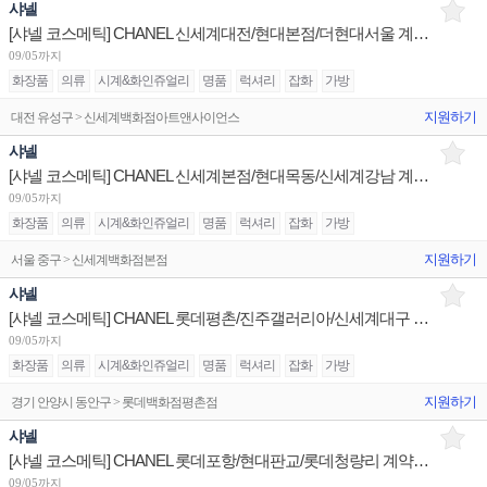
샤넬
[샤넬 코스메틱] CHANEL 신세계대전/현대본점/더현대서울 계약직 뷰티 어드바이저 채용
09/05까지
화장품
의류
시계&화인쥬얼리
명품
럭셔리
잡화
가방
지원하기
대전 유성구 > 신세계백화점아트앤사이언스
샤넬
[샤넬 코스메틱] CHANEL 신세계본점/현대목동/신세계강남 계약직 뷰티 어드바이저 채용
09/05까지
화장품
의류
시계&화인쥬얼리
명품
럭셔리
잡화
가방
지원하기
서울 중구 > 신세계백화점본점
샤넬
[샤넬 코스메틱] CHANEL 롯데평촌/진주갤러리아/신세계대구 뷰티 어드바이저 채용
09/05까지
화장품
의류
시계&화인쥬얼리
명품
럭셔리
잡화
가방
지원하기
경기 안양시 동안구 > 롯데백화점평촌점
샤넬
[샤넬 코스메틱] CHANEL 롯데포항/현대판교/롯데청량리 계약직 뷰티 어드바이저 채용
09/05까지