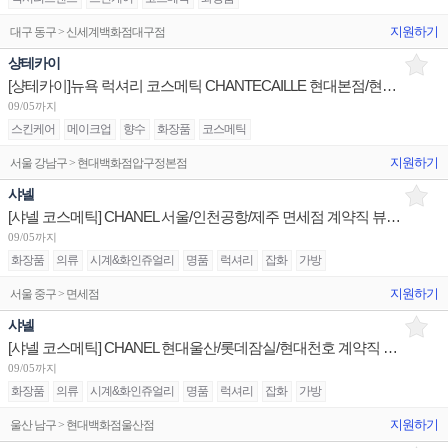
지원하기
대구 동구 > 신세계백화점대구점
샹테카이
[샹테카이]뉴욕 럭셔리 코스메틱 CHANTECAILLE 현대본점/현대판교 부매니저/시니어 채용
09/05까지
스킨케어
메이크업
향수
화장품
코스메틱
지원하기
서울 강남구 > 현대백화점압구정본점
샤넬
[샤넬 코스메틱] CHANEL 서울/인천공항/제주 면세점 계약직 뷰티 어드바이저 채용
09/05까지
화장품
의류
시계&화인쥬얼리
명품
럭셔리
잡화
가방
지원하기
서울 중구 > 면세점
샤넬
[샤넬 코스메틱] CHANEL 현대울산/롯데잠실/현대천호 계약직 뷰티 어드바이저 채용
09/05까지
화장품
의류
시계&화인쥬얼리
명품
럭셔리
잡화
가방
지원하기
울산 남구 > 현대백화점울산점