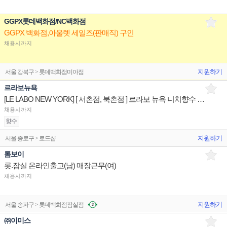
GGPX롯데백화점/NC백화점
GGPX 백화점,아울렛 세일즈(판매직) 구인
채용시까지
지원하기
서울 강북구 > 롯데백화점미아점
르라보뉴욕
[LE LABO NEW YORK] [ 서촌점, 북촌점 ] 르라보 뉴욕 니치향수 매장/유지/관리 판매전문직원
채용시까지
향수
지원하기
서울 종로구 > 로드샵
톰보이
롯.잠실 온라인출고(남) 매장근무(여)
채용시까지
지원하기
서울 송파구 > 롯데백화점잠실점
㈜이미스