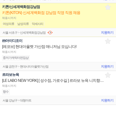
키톤/신세계백화점강남점
키톤(KITON) 신세계백화점 강남점 직영 직원 채용
채용시까지
여성의류
남성의류
악세사리
지원하기
서울 서초구 > 신세계백화점강남점
㈜아이디조이
[레코브] 현대아울렛 가산점 매니저님 모십니다!
채용시까지
중저가캐릭터편집샵
지원하기
서울 금천구 > 현대시티아울렛가산점
르라보뉴욕
[LE LABO NEW YORK] [ 성수점, 가로수길 ] 르라보 뉴욕 니치향수 매장/유지/관리 판매전문직원
채용시까지
향수
지원하기
서울 강남구 > 대형마트