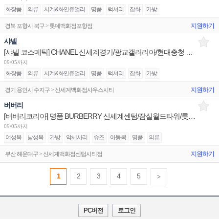
화장품
의류
시계&화인쥬얼리
명품
럭셔리
잡화
가방
지원하기
경북 포항시 북구 > 롯데백화점포항점
샤넬
[샤넬 코스메틱] CHANEL 신세계경기/광교갤러리아/현대충청 계약직 뷰티 어드바이저 채용
09/05까지
화장품
의류
시계&화인쥬얼리
명품
럭셔리
잡화
가방
지원하기
경기 용인시 수지구 > 신세계백화점사우스시티
버버리
[버버리코리아] 명품 BURBERRY 신세계센텀/잠실월드타워/롯데본점 판매사원 채용
09/05까지
여성복
남성복
가방
악세사리
슈즈
아동복
명품
의류
지원하기
부산 해운대구 > 신세계백화점센텀시티점
1
2
3
4
5
>
PC버전
로그인