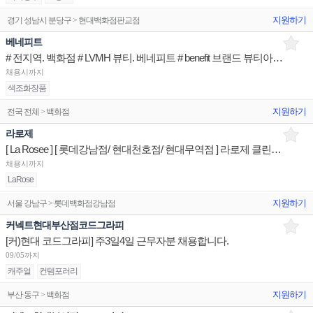
지원하기
경기 성남시 분당구 > 현대백화점판교점
베네피트
# 전지역. 백화점 # LVMH 뷰티. 베네피트 # benefit 브랜드 뷰티아티스트 (정규직)
채용시까지
색조화장품
지원하기
전국 전체 > 백화점
라로제
[ La Rosee ] [ 롯데강남점/ 현대천호점/ 현대무역점 ] 라로제 클린뷰티 매장/유지/관리 판매직원
채용시까지
LaRose
지원하기
서울 강남구 > 롯데백화점강남점
커넥트현대부산점코드그라피
[커)현대 코드그라피] 주3일4일 근무자분 채용합니다.
09/05까지
캐주얼
컨템포러리
지원하기
부산 동구 > 백화점