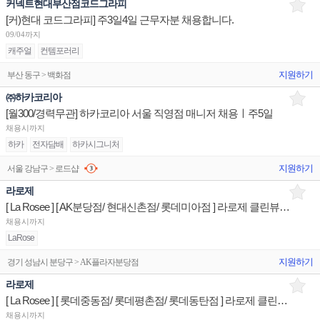
커넥트현대부산점코드그라피
[커)현대 코드그라피] 주3일4일 근무자분 채용합니다.
09/04까지
캐주얼
컨템포러리
지원하기
부산 동구 > 백화점
㈜하카코리아
[월300/경력무관] 하카코리아 서울 직영점 매니저 채용ㅣ주5일
채용시까지
하카
전자담배
하카시그니처
지원하기
서울 강남구 > 로드샵
라로제
[ La Rosee ] [ AK분당점/ 현대신촌점/ 롯데미아점 ] 라로제 클린뷰티 매장/유지/관리 판매직원
채용시까지
LaRose
지원하기
경기 성남시 분당구 > AK플라자분당점
라로제
[ La Rosee ] [ 롯데중동점/ 롯데평촌점/ 롯데동탄점 ] 라로제 클린뷰티 매장/유지/관리 판매직원
채용시까지