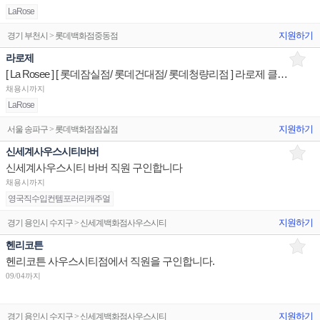
LaRose
지원하기
경기 부천시 > 롯데백화점중동점
라로제
[ La Rosee ] [ 롯데잠실점/ 롯데건대점/ 롯데청량리점 ] 라로제 클린뷰티 매장/유지/관리 판매직원
채용시까지
LaRose
지원하기
서울 송파구 > 롯데백화점잠실점
신세계사우스시티바버
신세계사우스시티 바버 직원 구인합니다
채용시까지
영국직수입컨템포러리캐주얼
지원하기
경기 용인시 수지구 > 신세계백화점사우스시티
헨리코튼
헨리코튼 사우스시티점에서 직원을 구인합니다.
09/04까지
지원하기
경기 용인시 수지구 > 신세계백화점사우스시티