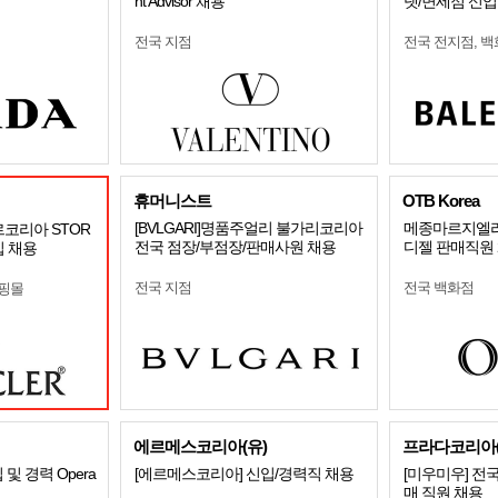
nt Advisor 채용
렛/면세점 신입
전국 지점
전국 전지점, 백
휴머니스트
OTB Korea
[BVLGARI]명품주얼리 불가리코리아
메종마르지엘라 /
르코리아 STOR
전국 점장/부점장/판매사원 채용
디젤 판매직원
입 채용
전국 지점
전국 백화점
쇼핑몰
에르메스코리아(유)
프라다코리아(
입 및 경력 Opera
[에르메스코리아] 신입/경력직 채용
[미우미우] 전
매 직원 채용