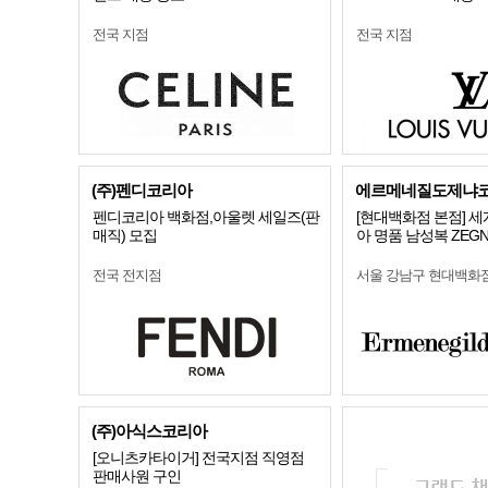
전국 지점
전국 지점
(주)펜디코리아
에르메네질도제냐
펜디코리아 백화점,아울렛 세일즈(판
[현대백화점 본점] 
매직) 모집
아 명품 남성복 ZEG
전국 전지점
서울 강남구 현대백화
(주)아식스코리아
[오니츠카타이거] 전국지점 직영점
판매사원 구인