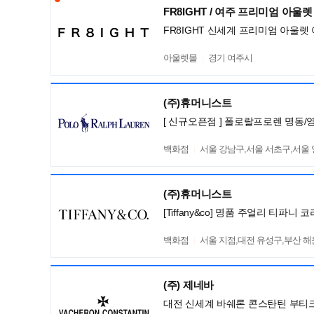
FR8IGHT / 여주 프리미엄 아울렛
FR8IGHT 신세계 프리미엄 아울렛
아울렛몰
경기 여주시
(주)휴머니스트
[ 신규오픈점 ] 폴로랄프로렌 명동
백화점
서울 강남구,서울 서초구,서울
(주)휴머니스트
[Tiffany&co] 명품 주얼리 티파
백화점
서울 지점,대전 유성구,부산 
(주) 제네바
대전 신세계 바쉐론 콘스탄틴 부티