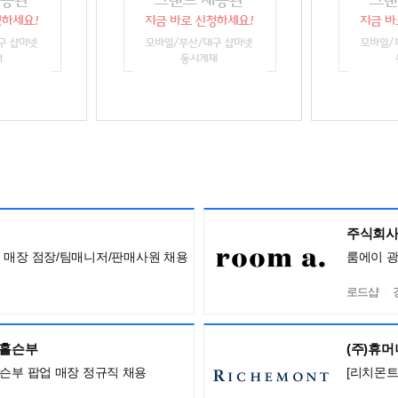
주식회사
아 전국 매장 점장/팀매니저/판매사원 채용
룸에이 
로드샵
,홀슨부
(주)휴
홀슨부 팝업 매장 정규직 채용
[리치몬트