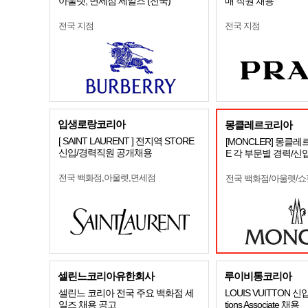
아울렛, 면세점 세일즈 (전국)
매 직원 채용
전국 지점
전국 지점
입생로랑코리아
몽클레르코리아
[ SAINT LAURENT ] 전지역 STORE
[MONCLER] 몽클레
신입/경력직원 공개채용
E 각 부문별 경력/신
전국 백화점,아울렛,면세점
전국 백화점/아울렛/
셀린느코리아유한회사
루이비통코리아
셀린느 코리아 전국 주요 백화점 세
LOUIS VUITTON 신
일즈 채용 공고
tions Associate 채용