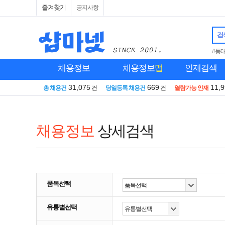
즐겨찾기
공지사항
검
#동
채용정보
채용정보
맵
인재검색
31,075
669
11,
총 채용건
건
당일등록 채용건
건
열람가능 인재
채용정보
상세검색
품목선택
유통별선택