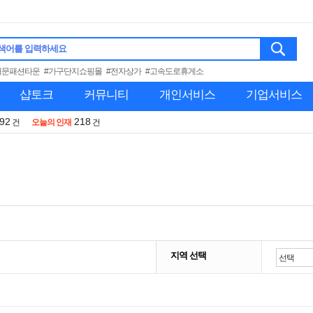
색어를 입력하세요
대문패션타운
#가구단지쇼핑몰
#전자상가
#고속도로휴게소
샵토크
커뮤니티
개인서비스
기업서비스
992
218
건
오늘의 인재
건
지역 선택