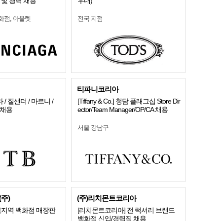
 및 경력 채용
우대)
화점, 아울렛
전국 지점
티파니코리아
 질샌더 / 마르니 /
[Tiffany & Co.] 청담 플래그십 Store Dir
 채용
ector/Team Manager/OP/CA 채용
서울 강남구
주)
(주)리치몬트코리아
국지역 백화점 매장판
[리치몬트코리아] 전 럭셔리 브랜드
백화점 신입/경력직 채용