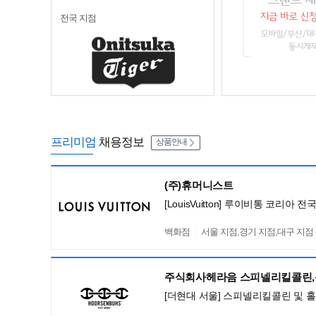
전국 지점
프리미엄
채용정보
상품안내
(주)휴머니스트
[LouisVuitton] 루이비통 코리
백화점
서울 지점,경기 지점,대구 지점
주식회사헤라음 스피넬리킬콜린
[더현대 서울] 스피넬리킬콜린 및 