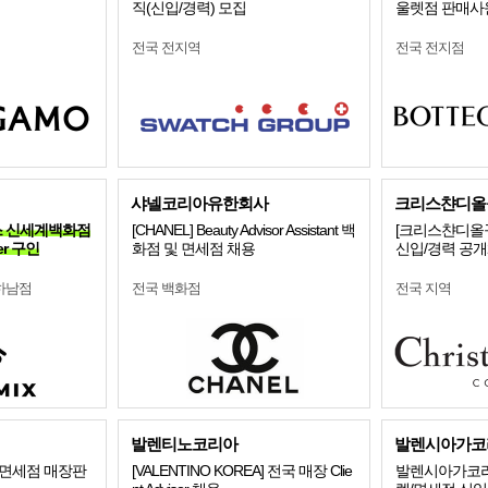
직(신입/경력) 모집
울렛점 판매사
전국 전지역
전국 전지점
샤넬코리아유한회사
크리스챤디올
시믹스 신세계백화점
[CHANEL] Beauty Advisor Assistant 백
[크리스챤디올꾸
er 구인
화점 및 면세점 채용
신입/경력 공
하남점
전국 백화점
전국 지역
발렌티노코리아
발렌시아가코
/면세점 매장판
[VALENTINO KOREA] 전국 매장 Clie
발렌시아가코리