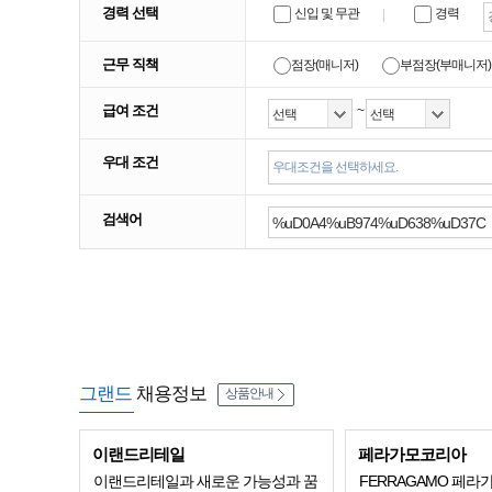
경력 선택
신입 및 무관
경력
근무 직책
점장(매니저)
부점장(부매니저)
급여 조건
~
우대 조건
우대조건을 선택하세요.
검색어
그랜드
채용정보
상품안내
이랜드리테일
페라가모코리아
이랜드리테일과 새로운 가능성과 꿈
FERRAGAMO 페라