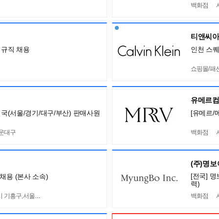
백화점
티앤씨아
정규직 채용
인천 스퀘
쇼핑몰/패
유메르
전국(서울/경기/대구/부산) 판매사원
[유메르/
해운대구
백화점
(주)명
[전국] 
채용 (본사 소속)
력)
흥구,서울 서초구
백화점