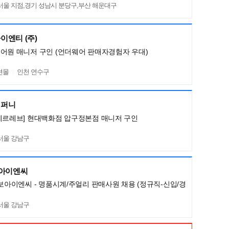
서울 지점,경기 성남시 분당구,부산 해운대구
이엔티 (주)
어원 매니저 구인 (언더웨어 판매자경험자 우대)
션몰
인천 연수구
컴퍼니
메르레브] 현대백화점 압구정본점 매니저 구인
서울 강남구
보아이엔씨
명보아이엔씨 - 명품시계/주얼리 판매사원 채용 (정규직-신입/경
서울 강남구