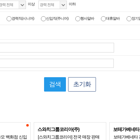
이상
이하
경력직(시니어)
신입직(주니어)
행사알바
대휴알바
장기
검색
초기화
스와치그룹코리아(주)
보테가베네타
가모 백화점 신입
[스와치그룹코리아] 전국 매장 판매
보테가베네타 