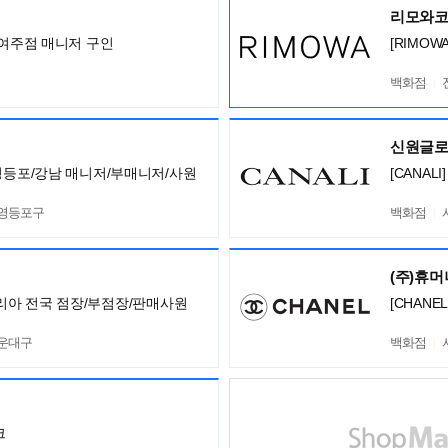
리모와
 여주점 매니저 구인
[RIMOW
백화점
신원글
/영등포/강남 매니저/부매니저/사원
[CANA
 영등포구
백화점
(주)휴
니 코리아 전국 점장/부점장/판매사원
[CHANE
해운대구
백화점
크