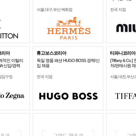
서울,대구,부산 백화점
전국 지점
코리아
휴고보스코리아
티파니코리아
세계적인 이탈리
독일 명품 패션 HUGO BOSS 경력/신
[Tiffany & 
NA 신입/경력
입 채용
저/판매사원 
점압구정
전국 지점
서울,대전,부산