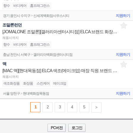
향수
바디케어
홈프래그런스
지원하기
경기 용인시 수지구 > 신세계백화점사우스시티
조말론런던
[JOMALONE 조말론][갤러리아센터시티점] ELCA 브랜드 화장품 향수 백화점 매장 채용
채용시까지
향수
바디케어
홈프래그런스
지원하기
충남 천안시 서북구 > 갤러리아백화점센터시티점
맥
[MAC 맥][현대목동점] ELCA 색조(메이크업) 매장 직원 브랜드 채용 백화점
채용시까지
색조화장품
화장품
스킨케어
메이크업
지원하기
서울 양천구 > 현대백화점목동점
1
2
3
4
5
>
PC버전
로그인