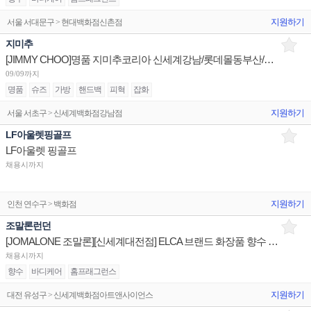
지원하기
서울 서대문구 > 현대백화점신촌점
지미추
[JIMMY CHOO]명품 지미추코리아 신세계강남/롯데몰동부산/현대무역 판매사원 채용
09/09까지
명품
슈즈
가방
핸드백
피혁
잡화
지원하기
서울 서초구 > 신세계백화점강남점
LF아울렛핑골프
LF아울렛 핑골프
채용시까지
지원하기
인천 연수구 > 백화점
조말론런던
[JOMALONE 조말론][신세계대전점] ELCA 브랜드 화장품 향수 백화점 매장 채용
채용시까지
향수
바디케어
홈프래그런스
지원하기
대전 유성구 > 신세계백화점아트앤사이언스