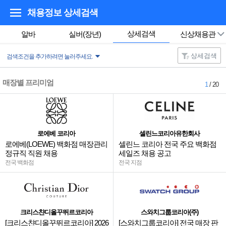
채용정보 상세검색
상세검색
알바
실버(장년)
신상채용관
상세검색
검색조건을 추가하려면 눌러주세요.
매장별 프리미엄
1
/ 20
로에베 코리아
셀린느코리아유한회사
로에베(LOEWE) 백화점 매장관리
셀린느 코리아 전국 주요 백화점
정규직 직원 채용
세일즈 채용 공고
전국 백화점
전국 지점
크리스챤디올꾸뛰르코리아
스와치그룹코리아(주)
[크리스챤디올꾸뛰르코리아] 2026
[스와치그룹코리아] 전국 매장 판