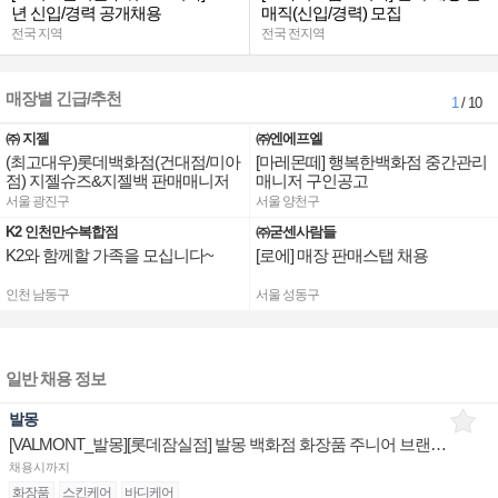
년 신입/경력 공개채용
매직(신입/경력) 모집
전국 지역
전국 전지역
매장별 긴급/추천
1
/ 10
㈜ 지젤
㈜엔에프엘
(최고대우)롯데백화점(건대점/미아
[마레몬떼] 행복한백화점 중간관리
점) 지젤슈즈&지젤백 판매매니저
매니저 구인공고
(직원) 구인합니다
서울 광진구
서울 양천구
K2 인천만수복합점
㈜굳센사람들
K2와 함께할 가족을 모십니다~
[로에] 매장 판매스탭 채용
인천 남동구
서울 성동구
일반 채용 정보
발몽
[VALMONT_발몽][롯데잠실점] 발몽 백화점 화장품 주니어 브랜드 채용 건
채용시까지
화장품
스킨케어
바디케어