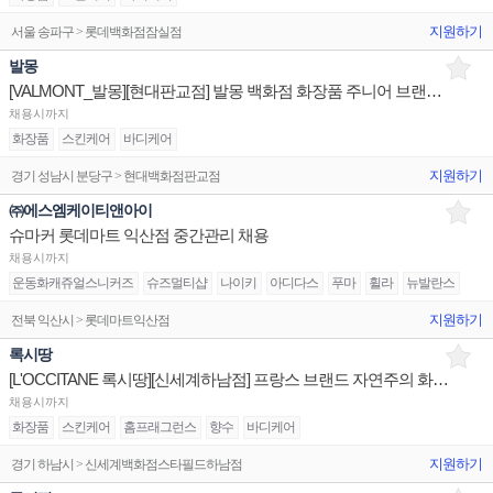
지원하기
서울 송파구 > 롯데백화점잠실점
발몽
[VALMONT_발몽][현대판교점] 발몽 백화점 화장품 주니어 브랜드 채용 건
채용시까지
화장품
스킨케어
바디케어
지원하기
경기 성남시 분당구 > 현대백화점판교점
㈜에스엠케이티앤아이
슈마커 롯데마트 익산점 중간관리 채용
채용시까지
운동화캐쥬얼스니커즈
슈즈멀티샵
나이키
아디다스
푸마
휠라
뉴발란스
지원하기
전북 익산시 > 롯데마트익산점
록시땅
[L'OCCITANE 록시땅][신세계하남점] 프랑스 브랜드 자연주의 화장품 매장 백화점 채용
채용시까지
화장품
스킨케어
홈프래그런스
향수
바디케어
지원하기
경기 하남시 > 신세계백화점스타필드하남점