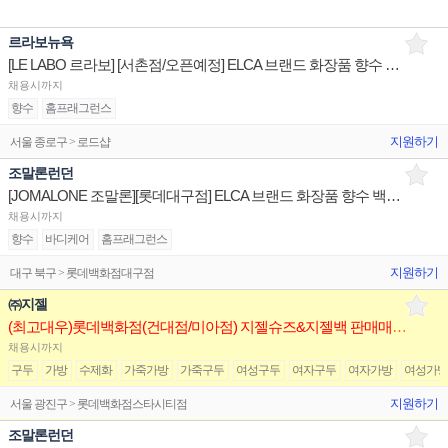
르라보뉴욕
[LE LABO 르라보] [서촌점/오픈예정] ELCA 브랜드 화장품 향수 백화점 매장 채용
채용시까지
향수
홈프래그런스
지원하기
서울 종로구 > 로드샵
조말론런던
[JOMALONE 조말론][롯데대구점] ELCA 브랜드 화장품 향수 백화점 매장 채용
채용시까지
향수
바디케어
홈프래그런스
지원하기
대구 북구 > 롯데백화점대구점
㈜지젤
(최고대우)롯데백화점(건대점/미아점) 지젤슈즈&지젤백 판매매니저(직원) 구인합니다
채용시까지
구두
가방
수제화
가죽가방
가죽구두
여성구두
여자구두
여자가방
여성가
지원하기
서울 광진구 > 롯데백화점스타시티점
조말론런던