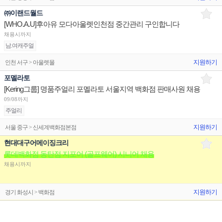
㈜이랜드월드
[WHO.A.U]후아유 모다아울렛인천점 중간관리 구인합니다
채용시까지
남.여캐주얼
지원하기
인천 서구 > 아울렛몰
포멜라토
[Kering그룹] 명품주얼리 포멜라토 서울지역 백화점 판매사원 채용
09/08까지
주얼리
지원하기
서울 중구 > 신세계백화점본점
현대대구어메이징크리
롯데백화점 동탄점 지포어 (골프웨어) 시니어 채용
채용시까지
지원하기
경기 화성시 > 백화점