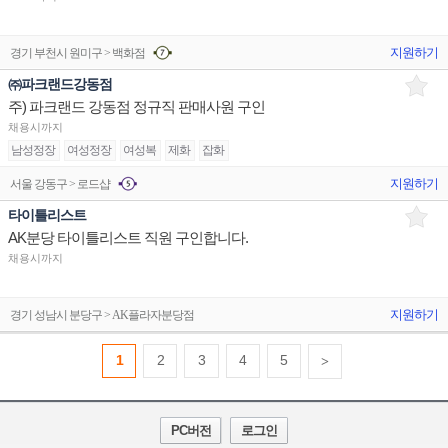
지원하기
경기 부천시 원미구 > 백화점
㈜파크랜드강동점
주) 파크랜드 강동점 정규직 판매사원 구인
채용시까지
남성정장
여성정장
여성복
제화
잡화
지원하기
서울 강동구 > 로드샵
타이틀리스트
AK분당 타이틀리스트 직원 구인합니다.
채용시까지
지원하기
경기 성남시 분당구 > AK플라자분당점
1
2
3
4
5
>
PC버전
로그인