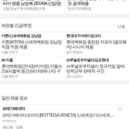
리아 명품 남성복 ZEGNA 신입/경
모 공개채용
력
서울 강남구 현대백화점압구정
전국 지역 백화점
매장별 긴급/추천
1
/ 11
키톤/신세계백화점 강남점
현대대구어메이징크리
키톤(KITON) 신세계백화점 강남점
롯데백화점 동탄점 지포어 (골프웨
직영 직원 채용
어) 시니어 채용
서울 서초구
경기 화성시
㈜ 지젤
브루넬로쿠치넬리/김포현대
롯데백화점(건대점/미아점) 지젤슈
브루넬로쿠치넬리 정규직및 알바.
즈&지젤백 중간관리자(매니저) 구
탄력근무 판매직 구인
인합니다
서울 광진구
경기 김포시
일반 채용 정보
보테가베네타
보테가베네타코리아 [BOTTEGA VENETA] 신세계경기/신세계대전 판매사원 채용
09/08까지
핸드백
의류