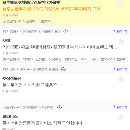
브루넬로쿠치넬리/김포현대아울렛
브루넬로쿠치넬리 정규직및 알바.탄력근무 판매직 구인
채용시까지
최고급캐시미어스웨터
니트웨어
지원하기
경기 김포시 > 현대프리미엄아울렛김포점
시에
[시에 SIE / 판교 현대백화점 / 월 330만] 여성 디자이너 브랜드 멤버 구인
채용시까지
캐주얼의류
디자이너브랜드
여성의류
영캐주얼
여성
시에
포유온아이즈온리
지원하기
경기 성남시 분당구 > 현대백화점판교점
㈜삼성물산
현대무역점 가니직원 구해용^^
채용시까지
지원하기
서울 강남구 > 현대백화점무역센터점
클라비스
롯데백화점중동점 클라비스 직원 구인합니다
08/25까지