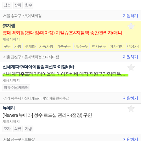
남성
잡화
향수
지원하기
서울 송파구 > 롯데백화점
㈜지젤
롯데백화점(건대점/미아점) 지젤슈즈&지젤백 중간관리자(매니저) 구인합니다
채용시까지
구두
가방
수제화
가죽가방
가죽구두
여성구두
여자구두
여자가방
여성가
지원하기
서울 광진구 > 롯데백화점스타시티점
신세계파주/더아이잗컬렉션/아이잗바바
신세계파주프리미엄아울렛 아이잗바바 매장 직원구인/경력우대/분위기좋은매장/장기근무환영
채용시까지
의류-여성캐릭터
지원하기
경기 파주시 > 신세계프리미엄아울렛파주점
뉴에라
[Newera 뉴에라] 성수 로드샵 관리자(점장) 구인
채용시까지
모자
의류
가방
지원하기
서울 성동구 > 로드샵