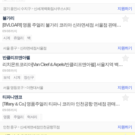
지원하기
경기 용인시 수지구 > 신세계백화점사우스시티
불가리
[BVLGARI] 명품 주얼리 불가리 코리아 신라면세점 서울점 판매사원 채용
09/08까지
시계
쥬얼리
백
지원하기
서울 중구 > 신라면세점서울점
반클리프앤아펠
리치몬트코리아[Van Cleef & Arpels/반클리프앤아펠] 서울지역 백화점 세일즈 어시스던트 채용
09/08까지
보석
시계
장신구
지원하기
서울 영등포구 > 더현대서울
티파니앤코
[Tiffany & Co.] 명품주얼리 티파니 코리아 인천공항 면세점 판매사원 채용
09/08까지
명품
주얼리
럭셔리
지원하기
인천 중구 > 신세계면세점인천공항T1점