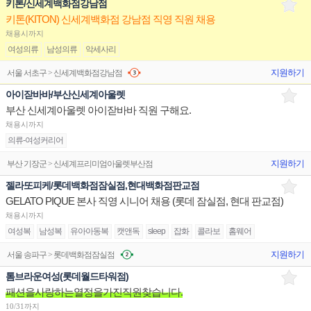
키톤/신세계백화점강남점
키톤(KITON) 신세계백화점 강남점 직영 직원 채용
채용시까지
여성의류
남성의류
악세사리
지원하기
서울 서초구 > 신세계백화점강남점
아이잗바바/부산신세계아울렛
부산 신세계아울렛 아이잗바바 직원 구해요.
채용시까지
의류-여성커리어
지원하기
부산 기장군 > 신세계프리미엄아울렛부산점
젤라또피케/롯데백화점잠실점,현대백화점판교점
GELATO PIQUE 본사 직영 시니어 채용 (롯데 잠실점, 현대 판교점)
채용시까지
여성복
남성복
유아아동복
캣앤독
sleep
잡화
콜라보
홈웨어
지원하기
서울 송파구 > 롯데백화점잠실점
톰브라운여성(롯데월드타워점)
패션을사랑하는열정을가진직원찾습니다.
10/31까지