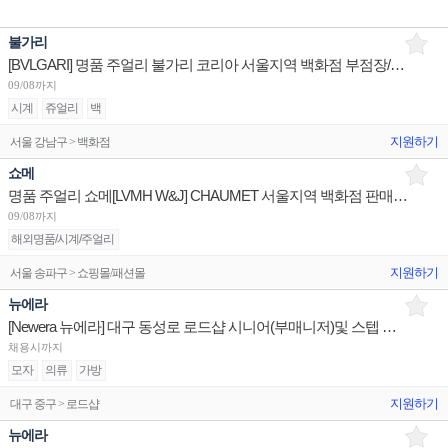
불가리
[BVLGARI] 명품 주얼리 불가리 코리아 서울지역 백화점 부점장/판매사원/어드민 채용
09/08까지
시계
쥬얼리
백
지원하기
서울 강남구 > 백화점
쇼메
명품 주얼리 쇼메[LVMH W&J] CHAUMET 서울지역 백화점 판매사원 채용
09/08까지
해외명품/시계/주얼리
지원하기
서울 송파구 > 쇼핑몰/패션몰
뉴에라
[Newera 뉴에라] 대구 동성로 로드샵 시니어(부매니저)및 스텝 구인
채용시까지
모자
의류
가방
지원하기
대구 중구 > 로드샵
뉴에라