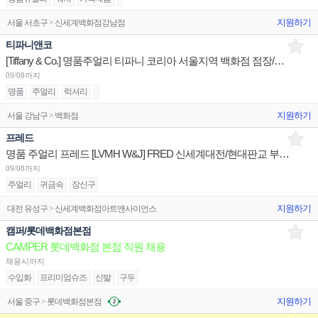
지원하기
서울 서초구 > 신세계백화점강남점
티파니앤코
[Tiffany & Co.] 명품주얼리 티파니 코리아 서울지역 백화점 점장/판매사원/오퍼레이션 채용
09/08까지
명품
주얼리
럭셔리
지원하기
서울 강남구 > 백화점
프레드
명품 주얼리 프레드 [LVMH W&J] FRED 신세계대전/현대판교 부점장~판매사원 채용
09/08까지
주얼리
귀금속
장신구
지원하기
대전 유성구 > 신세계백화점아트앤사이언스
캠퍼/롯데백화점본점
CAMPER 롯데백화점 본점 직원 채용
채용시까지
수입화
프리미엄슈즈
신발
구두
지원하기
서울 중구 > 롯데백화점본점