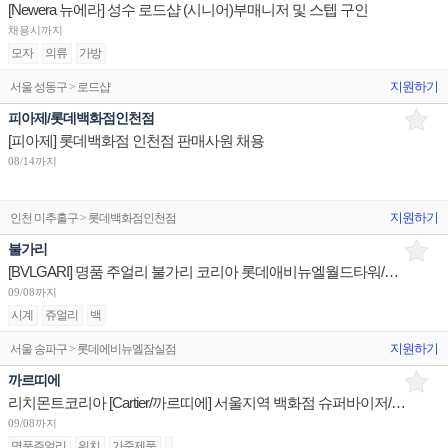
[Newera 뉴에라] 성수 로드샵 (시니어)부매니저 및 스텝 구인
채용시까지
모자
의류
가방
지원하기
서울 성동구 > 로드샵
피아제/롯데백화점인천점
[피아제] 롯데백화점 인천점 판매사원 채용
08/14까지
지원하기
인천 미추홀구 > 롯데백화점인천점
불가리
[BVLGARI] 명품 주얼리 불가리 코리아 롯데애비뉴엘월드타워/현대판교/신세계센텀 부점장 채용
09/08까지
시계
쥬얼리
백
지원하기
서울 송파구 > 롯데에비뉴엘잠실점
까르띠에
리치몬트코리아 [Cartier/까르띠에] 서울지역 백화점 슈퍼바이저/판매사원/어드민 채용
09/08까지
명품쥬얼리
워치
가죽제품