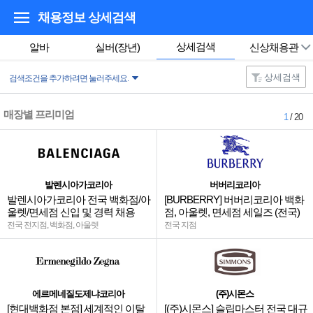
채용정보 상세검색
상세검색
알바
실버(장년)
신상채용관
상세검색
검색조건을 추가하려면 눌러주세요.
매장별 프리미엄
1
/ 20
발렌시아가코리아
버버리코리아
발렌시아가코리아 전국 백화점/아
[BURBERRY] 버버리코리아 백화
울렛/면세점 신입 및 경력 채용
점, 아울렛, 면세점 세일즈 (전국)
전국 전지점, 백화점, 아울렛
전국 지점
에르메네질도제냐코리아
(주)시몬스
[현대백화점 본점] 세계적인 이탈
[(주)시몬스] 슬립마스터 전국 대규