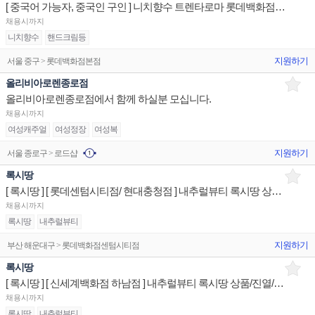
[ 중국어 가능자, 중국인 구인 ] 니치향수 트렌타로마 롯데백화점 본점 판매직원 구인 (직전 연봉+인센티브)
채용시까지
니치향수
핸드크림등
지원하기
서울 중구 > 롯데백화점본점
올리비아로렌종로점
올리비아로렌종로점에서 함께 하실분 모십니다.
채용시까지
여성캐주얼
여성정장
여성복
지원하기
서울 종로구 > 로드샵
록시땅
[ 록시땅 ] [ 롯데센텀시티점/ 현대충청점 ] 내추럴뷰티 록시땅 상품/진열/지원 판매전문직원
채용시까지
록시땅
내추럴뷰티
지원하기
부산 해운대구 > 롯데백화점센텀시티점
록시땅
[ 록시땅 ] [ 신세계백화점 하남점 ] 내추럴뷰티 록시땅 상품/진열/지원 판매전문직원
채용시까지
록시땅
내추럴뷰티