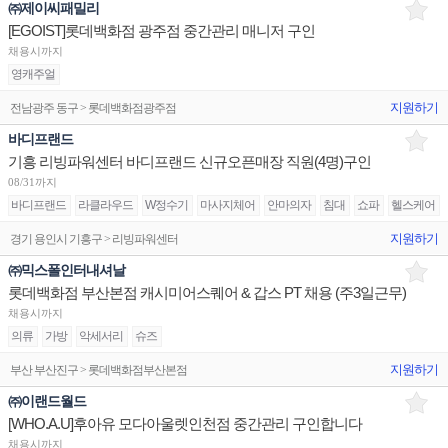
㈜제이씨패밀리
[EGOIST]롯데백화점 광주점 중간관리 매니저 구인
채용시까지
영캐주얼
지원하기
전남광주 동구 > 롯데백화점광주점
바디프랜드
기흥 리빙파워센터 바디프랜드 신규오픈매장 직원(4명)구인
08/31까지
바디프랜드
라클라우드
W정수기
마사지체어
안마의자
침대
쇼파
헬스케어
지원하기
경기 용인시 기흥구 > 리빙파워센터
㈜믹스폴인터내셔날
롯데백화점 부산본점 캐시미어스퀘어 & 갑스 PT 채용 (주3일근무)
채용시까지
의류
가방
악세서리
슈즈
지원하기
부산 부산진구 > 롯데백화점부산본점
㈜이랜드월드
[WHO.A.U]후아유 모다아울렛인천점 중간관리 구인합니다
채용시까지