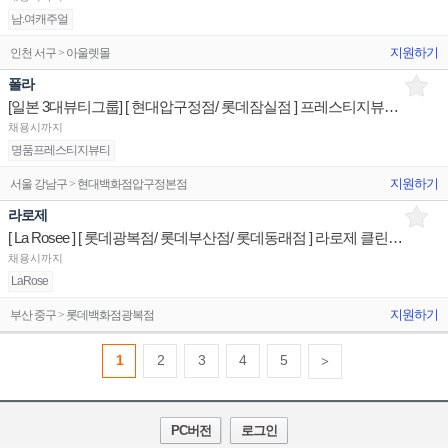
남.여캐주얼
지원하기
인천 서구 > 아울렛몰
폴라
[일본 3대뷰티그룹] [ 현대압구정점/ 롯데잠실점 ] 프레스티지뷰티 상품/진열/지원 판매전문직원
채용시까지
명품프레스티지뷰티
지원하기
서울 강남구 > 현대백화점압구정본점
라로제
[ La Rosee ] [ 롯데광복점/ 롯데부산점/ 롯데동래점 ] 라로제 클린뷰티 상품/진열/지원 판매직원
채용시까지
LaRose
지원하기
부산 중구 > 롯데백화점광복점
1
2
3
4
5
>
PC버전
로그인