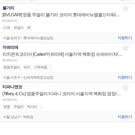
불가리
[BVLGARI] 명품 주얼리 불가리 코리아 롯데애비뉴엘월드타워/현대판교/신세계센텀 부점장 채용
09/08까지
시계
쥬얼리
백
지원하기
서울 송파구 > 롯데에비뉴엘잠실점
까르띠에
리치몬트코리아 [Cartier/까르띠에] 서울지역 백화점 슈퍼바이저/판매사원/어드민 채용
09/08까지
명품쥬얼리
워치
가죽제품
지원하기
서울 서초구 > 신세계백화점강남점
티파니앤코
[Tiffany & Co.] 명품주얼리 티파니 코리아 서울지역 백화점 점장/판매사원/오퍼레이션 채용
09/08까지
명품
주얼리
럭셔리
지원하기
서울 강남구 > 백화점