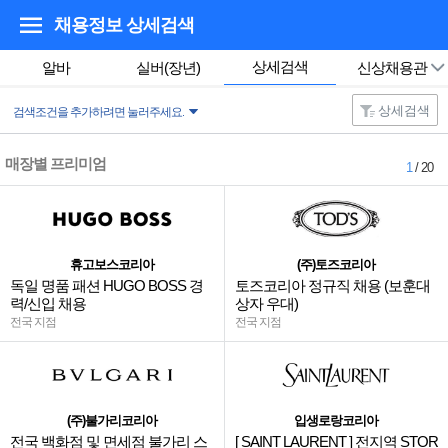
채용정보 상세검색
상세검색
알바
실버(장년)
신상채용관
상세검색
검색조건을 추가하려면 눌러주세요.
매장별 프리미엄
1
/ 20
휴고보스코리아
(주)토즈코리아
독일 명품 패션 HUGO BOSS 경
토즈코리아 정규직 채용 (보훈대
력/신입 채용
상자 우대)
전국 지점
전국 지점
(주)불가리코리아
입생로랑코리아
전국 백화점 및 면세점 불가리 스
[ SAINT LAURENT ] 전지역 STOR