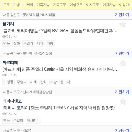
구두
가방
수제화
가죽가방
가죽구두
여성구두
여자구두
여자가방
여성가
지원하기
서울 광진구 > 롯데백화점스타시티점
불가리
[불가리 코리아]명품 주얼리 BVLGARI 잠실월드타워/현대판교/신세계센텀 부점장 채용
09/08까지
명품
잡화
주얼리
시계
가방
지원하기
서울 송파구 > 롯데에비뉴엘잠실점
까르띠에
[까르띠에] 명품 주얼리 Cartier 서울 지역 백화점 슈퍼바이저/판매사원/Admin 채용(리치몬트코리아)
09/08까지
명품
주얼리
시계
잡화
가방
핸드백
지원하기
서울 서초구 > 신세계백화점강남점
티파니앤코
[티파니 코리아] 명품 주얼리 TIFFANY 서울 지역 백화점 점장/판매사원/오퍼레이션 채용
09/08까지
명품
주얼리
럭셔리
지원하기
서울 강남구 > 백화점