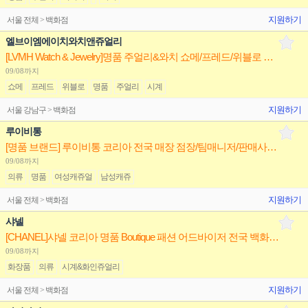
지원하기
서울 전체 > 백화점
엘브이엠에이치와치앤쥬얼리
[LVMH Watch & Jewelry]명품 주얼리&와치 쇼메/프레드/위블로 전국 점장/부점장/판매사원 채용
09/08까지
쇼메
프레드
위블로
명품
주얼리
시계
지원하기
서울 강남구 > 백화점
루이비통
[명품 브랜드] 루이비통 코리아 전국 매장 점장/팀매니저/판매사원(신입/경력) 채용
09/08까지
의류
명품
여성캐쥬얼
남성캐쥬
지원하기
서울 전체 > 백화점
샤넬
[CHANEL]샤넬 코리아 명품 Boutique 패션 어드바이저 전국 백화점/면세점 정규직/계약직 채용
09/08까지
화장품
의류
시계&화인쥬얼리
지원하기
서울 전체 > 백화점