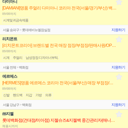
다미아니
[DAMIANI]명품 주얼리 다미아니 코리아 전국(서울/경기/부산) 백화점 부점장/판매사원 채용
09/08까지
시계및귀금속제품
지원하기
서울 송파구 > 롯데에비뉴엘잠실점
리치몬트
[리치몬트코리아] 브랜드별 전국 매장 점장/부점장/판매사원/OP 채용(까르띠에,반클리프,알라이아)
09/08까지
시계
주얼리
남성정장.디자이너부틱.
지원하기
서울 전체 > 백화점
에르메스
[HERMES]명품 에르메스 코리아 전국(서울/부산) 매장 부점장/판매사원 채용
09/08까지
신발
핸드백
지갑
가방
의류
지원하기
서울 강남구 > 백화점
㈜지젤
롯데백화점(건대점/미아점) 지젤슈즈&지젤백 중간관리자(매니저) 구인합니다
채용시까지