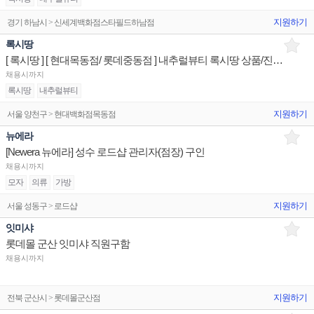
지원하기
경기 하남시 > 신세계백화점스타필드하남점
록시땅
[ 록시땅 ] [ 현대목동점/ 롯데중동점 ] 내추럴뷰티 록시땅 상품/진열/지원 판매전문직원
채용시까지
록시땅
내추럴뷰티
지원하기
서울 양천구 > 현대백화점목동점
뉴에라
[Newera 뉴에라] 성수 로드샵 관리자(점장) 구인
채용시까지
모자
의류
가방
지원하기
서울 성동구 > 로드샵
잇미샤
롯데몰 군산 잇미샤 직원구함
채용시까지
지원하기
전북 군산시 > 롯데몰군산점