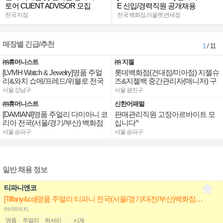
토어 CLIENT ADVISOR 모집
E 신입/경력직원 공개채용
전국 지점
전국 백화점,아울렛,면세점
매장별 긴급/추천
1
/ 11
㈜휴머니스트
㈜ 지젤
[LVMH Watch & Jewelry]명품 주얼
롯데백화점(건대점/미아점) 지젤슈
리&와치 쇼메/프레드/위블로 전국
즈&지젤백 중간관리자(매니저) 구
점장/부점장/판매사원 채용
인합니다
서울 강남구
서울 광진구
㈜휴머니스트
신한어패럴
[DAMIANI]명품 주얼리 다미아니 코
판매관리직원 고정아르바이트 모
리아 전국(서울/경기/부산) 백화점
십니다^
부점장/판매사원 채용
서울 송파구
서울 송파구
일반 채용 정보
티파니앤코
[Tiffany&co]명품 주얼리 티파니 전국(서울/경기/대전/부산)백화점 점장/부점장/판매사원
09/08까지
명품
주얼리
럭셔리
시계