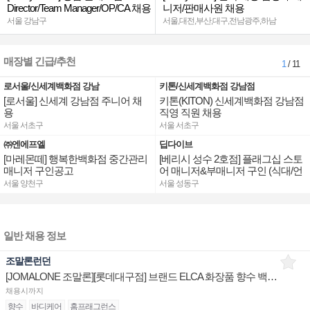
Director/Team Manager/OP/CA 채용
니저/판매사원 채용
서울 강남구
서울,대전,부산,대구,전남광주,하남
매장별 긴급/추천
1
/ 11
로서울/신세계백화점 강남
키톤/신세계백화점 강남점
[로서울] 신세계 강남점 주니어 채
키톤(KITON) 신세계백화점 강남점
용
직영 직원 채용
서울 서초구
서울 서초구
㈜엔에프엘
딥다이브
[마레몬떼] 행복한백화점 중간관리
[베리시 성수 2호점] 플래그십 스토
매니저 구인공고
어 매니저&부매니저 구인 (식대/언
어수당 지급)
서울 양천구
서울 성동구
일반 채용 정보
조말론런던
[JOMALONE 조말론][롯데대구점] 브랜드 ELCA 화장품 향수 백화점 매장 채용
채용시까지
향수
바디케어
홈프래그런스