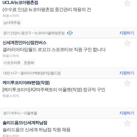
UCLA/뉴코아평촌점
(수수료 인상) 뉴코아평촌점 중간관리 채용의 건
채용시까지
남녀캐주얼
지원하기
경기 안양시 동안구 > 뉴코아아울렛평촌점
신세계천안아산점컨버스
갤러리아타임월드 르꼬끄 스포르티브 직원 구인 합니다
채용시까지
스포츠의류
운동화
지원하기
대전 서구 > 갤러리아백화점타임월드점
케이투코리아㈜/본점(직영)
[케이투코리아] K2여주팩토리 아울렛(직영) 정규직 구인
채용시까지
지원하기
경기 여주시 > 아울렛몰
솔리드옴므/신세계하남점
솔리드옴므 신세계 하남점 직원 채용
채용시까지