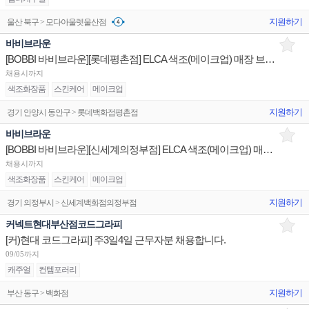
지원하기
울산 북구 > 모다아울렛울산점
바비브라운
[BOBBI 바비브라운][롯데평촌점] ELCA 색조(메이크업) 매장 브랜드 직원 채용 백화점
채용시까지
색조화장품
스킨케어
메이크업
지원하기
경기 안양시 동안구 > 롯데백화점평촌점
바비브라운
[BOBBI 바비브라운][신세계의정부점] ELCA 색조(메이크업) 매장 브랜드 직원 채용 백화점
채용시까지
색조화장품
스킨케어
메이크업
지원하기
경기 의정부시 > 신세계백화점의정부점
커넥트현대부산점코드그라피
[커)현대 코드그라피] 주3일4일 근무자분 채용합니다.
09/05까지
캐주얼
컨템포러리
지원하기
부산 동구 > 백화점