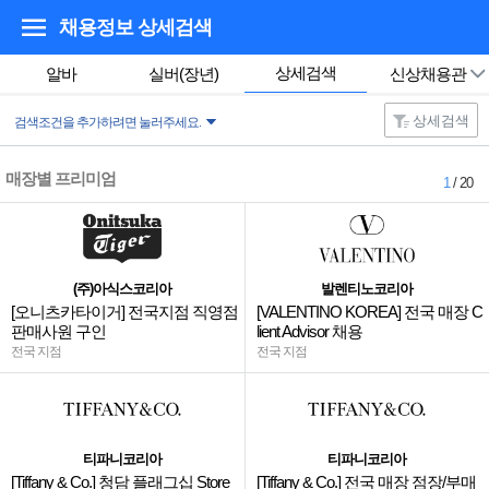
채용정보 상세검색
상세검색
알바
실버(장년)
신상채용관
상세검색
검색조건을 추가하려면 눌러주세요.
매장별 프리미엄
1
/ 20
(주)아식스코리아
발렌티노코리아
[오니츠카타이거] 전국지점 직영점
[VALENTINO KOREA] 전국 매장 C
판매사원 구인
lient Advisor 채용
전국 지점
전국 지점
티파니코리아
티파니코리아
[Tiffany & Co.] 청담 플래그십 Store
[Tiffany & Co.] 전국 매장 점장/부매