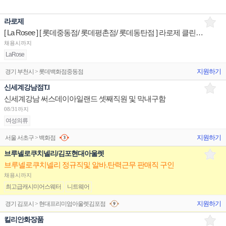
라로제
[ La Rosee ] [ 롯데중동점/ 롯데평촌점/ 롯데동탄점 ] 라로제 클린뷰티 제품디스플레이 판매직원
채용시까지
LaRose
지원하기
경기 부천시 > 롯데백화점중동점
신세계강남점T.I
신세계강남 써스데이아일랜드 셋째직원 및 막내구함
08/31까지
여성의류
지원하기
서울 서초구 > 백화점
브루넬로쿠치넬리/김포현대아울렛
브루넬로쿠치넬리 정규직및 알바.탄력근무 판매직 구인
채용시까지
최고급캐시미어스웨터
니트웨어
지원하기
경기 김포시 > 현대프리미엄아울렛김포점
킬리안화장품