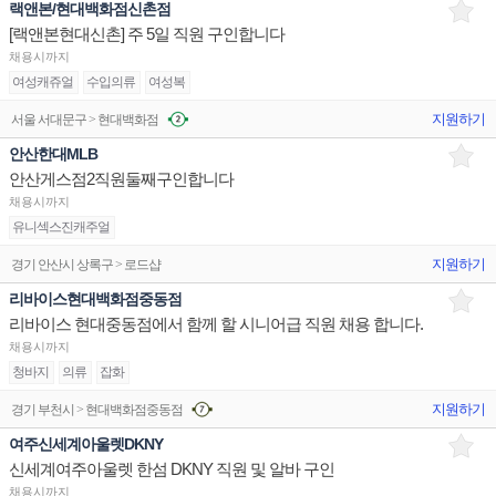
랙앤본/현대백화점신촌점
[랙앤본현대신촌] 주 5일 직원 구인합니다
채용시까지
여성캐쥬얼
수입의류
여성복
지원하기
서울 서대문구 > 현대백화점
안산한대MLB
안산게스점2직원둘째구인합니다
채용시까지
유니섹스진캐주얼
지원하기
경기 안산시 상록구 > 로드샵
리바이스현대백화점중동점
리바이스 현대중동점에서 함께 할 시니어급 직원 채용 합니다.
채용시까지
청바지
의류
잡화
지원하기
경기 부천시 > 현대백화점중동점
여주신세계아울렛DKNY
신세계여주아울렛 한섬 DKNY 직원 및 알바 구인
채용시까지