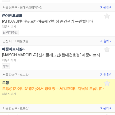
지원하기
서울 성북구 > 현대백화점미아점
㈜이랜드월드
[WHO.A.U]후아유 모다아울렛인천점 중간관리 구인합니다
채용시까지
남.여캐주얼
지원하기
인천 서구 > 아울렛몰
메종마르지엘라
[MAISON MARGIELA] [ 신사플래그쉽/ 현대천호점 ] 메종마르지엘라 제품디스플레이 판매전문직원
채용시까지
향수
지원하기
서울 강남구 > 로드샵
드맹
드맹(디자이너문광자)에서 경력있는 세일즈매니져님을 모십니다.
채용시까지
지원하기
서울 강남구 > 로드샵