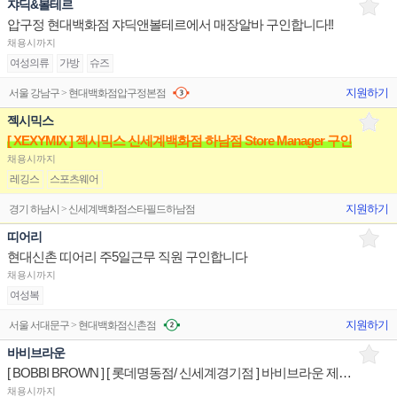
쟈딕&볼테르
압구정 현대백화점 쟈딕앤볼테르에서 매장알바 구인합니다!!
채용시까지
여성의류
가방
슈즈
지원하기
서울 강남구 > 현대백화점압구정본점
젝시믹스
[ XEXYMIX ] 젝시믹스 신세계백화점 하남점 Store Manager 구인
채용시까지
레깅스
스포츠웨어
지원하기
경기 하남시 > 신세계백화점스타필드하남점
띠어리
현대신촌 띠어리 주5일근무 직원 구인합니다
채용시까지
여성복
지원하기
서울 서대문구 > 현대백화점신촌점
바비브라운
[ BOBBI BROWN ] [ 롯데명동점/ 신세계경기점 ] 바비브라운 제품디스플레이 판매전문직원
채용시까지