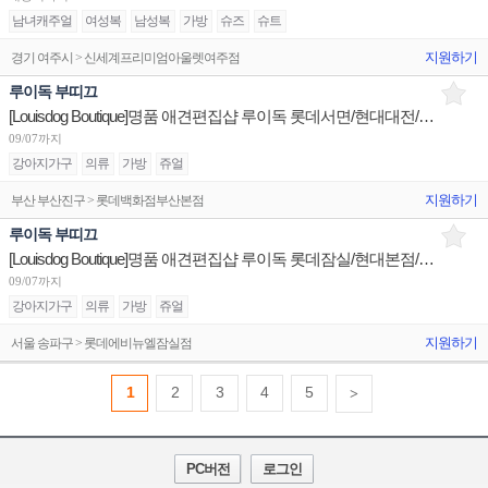
남녀캐주얼
여성복
남성복
가방
슈즈
슈트
지원하기
경기 여주시 > 신세계프리미엄아울렛여주점
루이독 부띠끄
[Louisdog Boutique]명품 애견편집샵 루이독 롯데서면/현대대전/현대부산 매니저/판매사원 채용
09/07까지
강아지가구
의류
가방
쥬얼
지원하기
부산 부산진구 > 롯데백화점부산본점
루이독 부띠끄
[Louisdog Boutique]명품 애견편집샵 루이독 롯데잠실/현대본점/현대목동 매니저/판매사원 채용
09/07까지
강아지가구
의류
가방
쥬얼
지원하기
서울 송파구 > 롯데에비뉴엘잠실점
1
2
3
4
5
>
PC버전
로그인