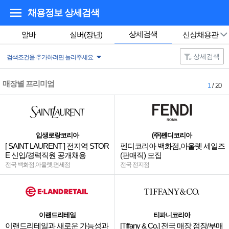
채용정보 상세검색
상세검색
알바
실버(장년)
신상채용관
상세검색
검색조건을 추가하려면 눌러주세요.
매장별 프리미엄
1
/ 20
입생로랑코리아
(주)펜디코리아
[ SAINT LAURENT ] 전지역 STOR
펜디코리아 백화점,아울렛 세일즈
E 신입/경력직원 공개채용
(판매직) 모집
전국 백화점,아울렛,면세점
전국 전지점
이랜드리테일
티파니코리아
이랜드리테일과 새로운 가능성과
[Tiffany & Co.] 전국 매장 점장/부매