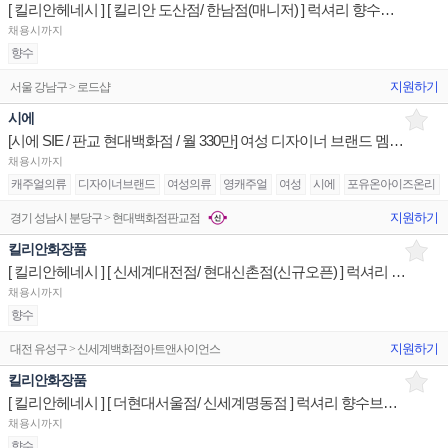
[ 킬리안헤네시 ] [ 킬리안 도산점/ 한남점(매니저) ] 럭셔리 향수브랜드 제품디스플레이 판매전문직원
채용시까지
향수
지원하기
서울 강남구 > 로드샵
시에
[시에 SIE / 판교 현대백화점 / 월 330만] 여성 디자이너 브랜드 멤버 구인
채용시까지
캐주얼의류
디자이너브랜드
여성의류
영캐주얼
여성
시에
포유온아이즈온리
지원하기
경기 성남시 분당구 > 현대백화점판교점
킬리안화장품
[ 킬리안헤네시 ] [ 신세계대전점/ 현대신촌점(신규오픈) ] 럭셔리 향수브랜드 제품디스플레이 판매전문직원
채용시까지
향수
지원하기
대전 유성구 > 신세계백화점아트앤사이언스
킬리안화장품
[ 킬리안헤네시 ] [ 더현대서울점/ 신세계명동점 ] 럭셔리 향수브랜드 제품디스플레이 판매전문직원
채용시까지
향수