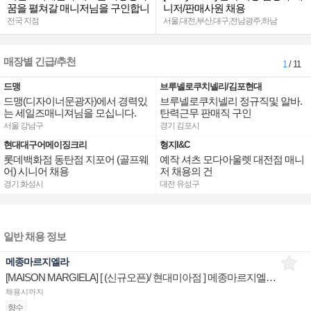
꿈을 펼쳐갈 매니저님을 구인합니
니저/판매사원 채용
다.
전국 지점
서울,대전,부산,대구,전남광주,하남
매장별 긴급/추천
1
/ 11
드맹
브루넬로쿠치넬리/김포현대
드맹(디자이너문광자)에서 경력있
브루넬로쿠치넬리 정규직및 알바.
는 세일즈매니져님을 모십니다.
탄력근무 판매직 구인
서울 강남구
경기 김포시
현대대구어메이징크리
형지I&C
롯데백화점 동탄점 지포어 (골프웨
예작 셔츠 모다아울렛 대전점 매니
어) 시니어 채용
저 채용의 건
경기 화성시
대전 유성구
일반 채용 정보
메종마르지엘라
[MAISON MARGIELA] [ (신규오픈)/ 현대미아점 ] 메종마르지엘라 제품디스플레이 판매전문직원
채용시까지
향수