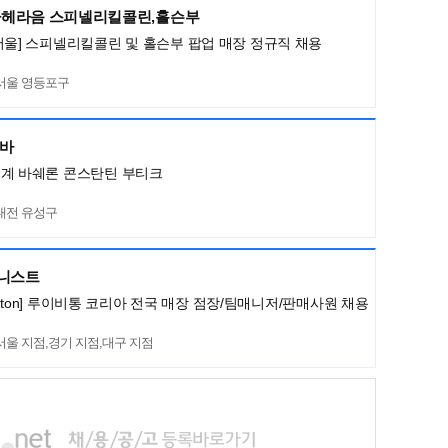
헤라음 스피넬리킬콜린,홀슨부
서울] 스피넬리킬콜린 및 홀슨부 팝업 매장 정규직 채용
서울 영등포구
네바
세계 바쉐론 콘스탄틴 부티크
대전 유성구
머니스트
Vuitton] 루이비통 코리아 전국 매장 점장/팀매니저/판매사원 채용
서울 지점,경기 지점,대구 지점