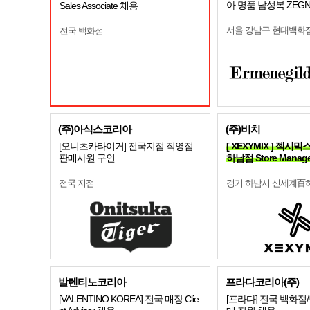
아 명품 남성복 ZEG
Sales Associate 채용
서울 강남구 현대백화
전국 백화점
(주)아식스코리아
(주)비치
[오니츠카타이거] 전국지점 직영점
[ XEXYMIX ] 젝
판매사원 구인
하남점 Store Manag
전국 지점
경기 하남시 신세계百
발렌티노코리아
프라다코리아(주)
[VALENTINO KOREA] 전국 매장 Clie
[프라다] 전국 백화점