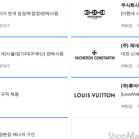
주식회사
니 코리아 전국 점장/부점장/판매사원
[더현대 
해운대구
백화점
(주) 제
전국(서울/경기/대구/부산) 판매사원
대전 신
해운대구
백화점
(주)휴
정규직 채용
[Louis
백화점
정본점 매니저 구인