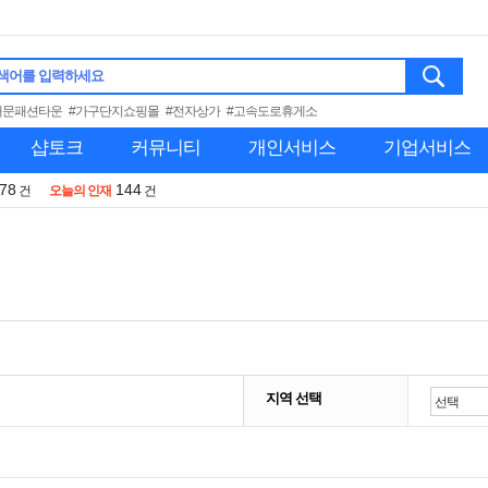
색어를 입력하세요
대문패션타운
#가구단지쇼핑몰
#전자상가
#고속도로휴게소
샵토크
커뮤니티
개인서비스
기업서비스
978
144
건
오늘의 인재
건
지역 선택