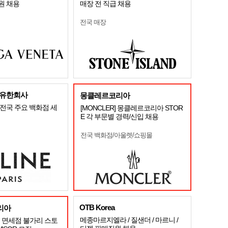
원 채용
매장 전 직급 채용
전국 매장
유한회사
몽클레르코리아
전국 주요 백화점 세
[MONCLER] 몽클레르코리아 STOR
E 각 부문별 경력/신입 채용
전국 백화점/아울렛/쇼핑몰
OTB Korea
리아
메종마르지엘라 / 질샌더 / 마르니 /
 면세점 불가리 스토