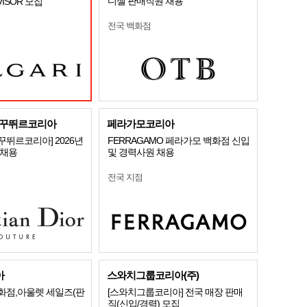
디젤 판매직원 채용
DVISOR 모집
전국 백화점
꾸뛰르코리아
페라가모코리아
뛰르코리아] 2026년
FERRAGAMO 페라가모 백화점 신입
개채용
및 경력사원 채용
전국 지점
아
스와치그룹코리아(주)
화점,아울렛 세일즈(판
[스와치그룹코리아] 전국 매장 판매
직(신입/경력) 모집