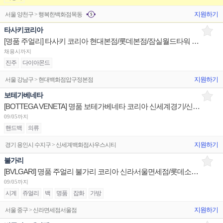
지원하기
서울 양천구 > 행복한백화점목동
타사키코리아
[명품 주얼리] 타사키 코리아 현대본점/롯데본점/잠실월드타워 판매사원 채용
채용시까지
진주
다이아몬드
지원하기
서울 강남구 > 현대백화점압구정본점
보테가베네타
[BOTTEGA VENETA] 명품 보테가베네타 코리아 신세계경기/신세계대전 판매사원 채용
09/05까지
핸드백
의류
지원하기
경기 용인시 수지구 > 신세계백화점사우스시티
불가리
[BVLGARI] 명품 주얼리 불가리 코리아 신라서울면세점/롯데소공면세점/신세계하남 판매사원 채용
09/05까지
시계
쥬얼리
백
명품
잡화
가방
지원하기
서울 중구 > 신라면세점서울점