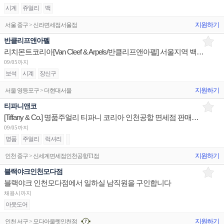
시계
쥬얼리
백
지원하기
서울 중구 > 신라면세점서울점
반클리프앤아펠
리치몬트코리아[Van Cleef & Arpels/반클리프앤아펠] 서울지역 백화점 세일즈 어시스던트 채용
09/05까지
보석
시계
장신구
지원하기
서울 영등포구 > 더현대서울
티파니앤코
[Tiffany & Co.] 명품주얼리 티파니 코리아 인천공항 면세점 판매사원 채용
09/05까지
명품
주얼리
럭셔리
지원하기
인천 중구 > 신세계면세점인천공항T1점
블랙야크인천모다점
블랙야크 인천모다점에서 일하실 남직원을 구인합니다
채용시까지
아웃도어
지원하기
인천 서구 > 모다아울렛인천점