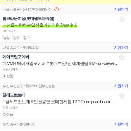
지원하기
서울 서초구 > 신세계백화점강남점
톰브라운여성(롯데월드타워점)
패션을사랑하는열정을가진직원찾습니다.
10/31까지
남성
잡화
향수
지원하기
서울 송파구 > 롯데백화점
메이크업포에버
# LVMH 메이크업포에버 # 롯데부산/ 신세계센텀 # M-up Forever 브랜드 뷰티아티스트
채용시까지
화장품
지원하기
부산 부산진구 > 롯데백화점부산본점
끌레드뽀보떼
# 끌레드뽀보떼 # 인천공항 롯데면세점 T2 # Clede peau beaute 브랜드 뷰티아티스트
채용시까지
화장품
지원하기
인천 중구 > 롯데면세점