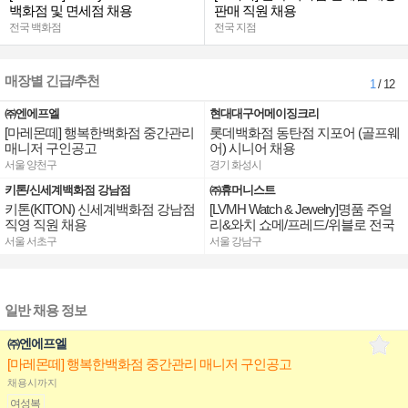
백화점 및 면세점 채용
판매 직원 채용
전국 백화점
전국 지점
매장별 긴급/추천
1
/ 12
㈜엔에프엘
현대대구어메이징크리
[마레몬떼] 행복한백화점 중간관리
롯데백화점 동탄점 지포어 (골프웨
매니저 구인공고
어) 시니어 채용
서울 양천구
경기 화성시
키톤/신세계백화점 강남점
㈜휴머니스트
키톤(KITON) 신세계백화점 강남점
[LVMH Watch & Jewelry]명품 주얼
직영 직원 채용
리&와치 쇼메/프레드/위블로 전국
점장/부점장/판매사원 채용
서울 서초구
서울 강남구
일반 채용 정보
㈜엔에프엘
[마레몬떼] 행복한백화점 중간관리 매니저 구인공고
채용시까지
여성복