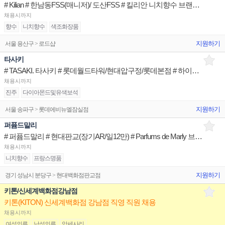
# Kilian # 한남동FSS(매니저)/ 도산FSS # 킬리안 니치향수 브랜드 뷰티아티스트
채용시까지
향수
니치향수
색조화장품
지원하기
서울 용산구 > 로드샵
타사키
# TASAKI. 타사키 # 롯데월드타워/현대압구정/롯데본점 # 하이엔드 주얼리 브랜드 명품아티스트
채용시까지
진주
다이아몬드및유색보석
지원하기
서울 송파구 > 롯데에비뉴엘잠실점
퍼퓸드말리
# 퍼퓸드말리 # 현대판교(장기AR/일12만) # Parfums de Marly 브랜드 뷰티아티스트
채용시까지
니치향수
프랑스명품
지원하기
경기 성남시 분당구 > 현대백화점판교점
키톤/신세계백화점강남점
키톤(KITON) 신세계백화점 강남점 직영 직원 채용
채용시까지
여성의류
남성의류
악세사리