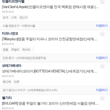
반클리프앤아펠
[VanCleef & Arpels] 반클리프앤아펠 전국 백화점 판매사원 채용 (리치몬트코리아)
09/05까지
보석
시계
장신구
지원하기
서울 영등포구 > 더현대서울
티파니앤코
[Tiffany&co]명품 주얼리 티파니 코리아 인천공항면세점/신세계광주/신세계하남 판매사원 채용
09/05까지
명품
주얼리
럭셔리
지원하기
인천 중구 > 신라면세점인천공항T1점
보테가베네타
보테가베네타코리아 [BOTTEGA VENETA] 신세계경기/신세계대전 판매사원 채용
09/05까지
핸드백
의류
지원하기
경기 용인시 수지구 > 신세계백화점사우스시티
불가리
[BVLGARI] 명품 주얼리 불가리 코리아 신라면세점 서울점 판매사원 채용
09/05까지