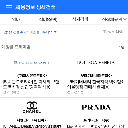
채용정보 상세검색
상세검색
알바
실버(장년)
신상채용관
상세검색
검색조건을 추가하려면 눌러주세요.
매장별 프리미엄
1
/ 20
(주)리치몬트코리아
보테가베네타코리아
[리치몬트코리아] 전 럭셔리 브랜
보테가베네타 전국지역 백화점&
드 백화점 신입/경력직 채용
아울렛점 판매사원 채용
전국 백화점
전국 전지점
샤넬코리아유한회사
프라다코리아(주)
[CHANEL] Beauty Advisor Assistant
[프라다] 전국 백화점/면세점 매장