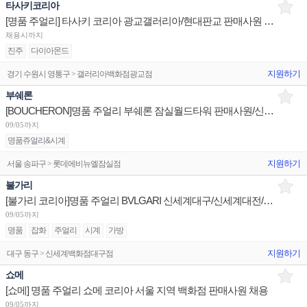
타사키코리아
[명품 주얼리] 타사키 코리아 광교갤러리아/현대판교 판매사원 채용
채용시까지
진주
다이아몬드
지원하기
경기 수원시 영통구 > 갤러리아백화점광교점
부쉐론
[BOUCHERON]명품 주얼리 부쉐론 잠실월드타워 판매사원/신세계센텀 점장/신세계대전 Admin 채용
09/05까지
명품쥬얼리&시계
지원하기
서울 송파구 > 롯데에비뉴엘잠실점
불가리
[불가리 코리아]명품 주얼리 BVLGARI 신세계대구/신세계대전/롯데광주 슈퍼바이저/판매사원 채용
09/05까지
명품
잡화
주얼리
시계
가방
지원하기
대구 동구 > 신세계백화점대구점
쇼메
[쇼메] 명품 주얼리 쇼메 코리아 서울 지역 백화점 판매사원 채용
09/05까지