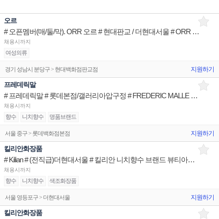
오르
# 오픈멤버(매/둘/막). ORR 오르 # 현대판교 / 더현대서울 # ORR 브랜드 패션아티스트
채용시까지
여성의류
지원하기
경기 성남시 분당구 > 현대백화점판교점
프레데릭말
# 프레데릭말 # 롯데본점/갤러리아압구정 # FREDERIC MALLE 브랜드 뷰티아티스트
채용시까지
향수
니치향수
명품브랜드
지원하기
서울 중구 > 롯데백화점본점
킬리안화장품
# Kilian # (전직급)더현대서울 # 킬리안 니치향수 브랜드 뷰티아티스트
채용시까지
향수
니치향수
색조화장품
지원하기
서울 영등포구 > 더현대서울
킬리안화장품