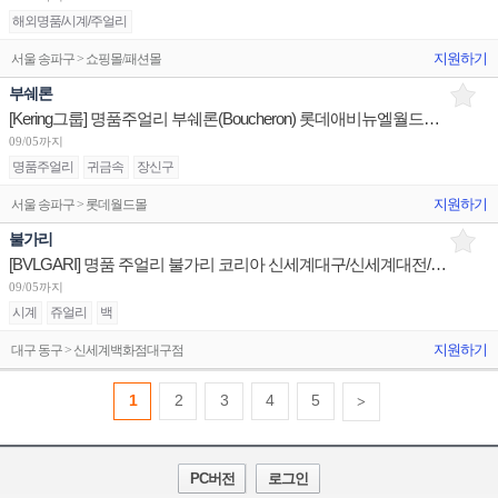
해외명품/시계/주얼리
지원하기
서울 송파구 > 쇼핑몰/패션몰
부쉐론
[Kering그룹] 명품주얼리 부쉐론(Boucheron) 롯데애비뉴엘월드타워/판매사원 신세계센텀/점장 채용
09/05까지
명품주얼리
귀금속
장신구
지원하기
서울 송파구 > 롯데월드몰
불가리
[BVLGARI] 명품 주얼리 불가리 코리아 신세계대구/신세계대전/롯데광주 판매사원 채용
09/05까지
시계
쥬얼리
백
지원하기
대구 동구 > 신세계백화점대구점
1
2
3
4
5
>
PC버전
로그인