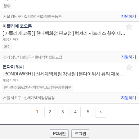
향수
지원하기
서울 강남구 > 갤러리아백화점명품동관
아뜰리에 코오롱
[ 아뜰리에 코롱 ] [ 현대백화점 판교점 ] 럭셔리 시트러스 향수 제품디스플레이 판매전문직원
채용시까지
향수
지원하기
경기 성남시 분당구 > 현대백화점판교점
본다이 워시
[ BONDI WASH ] [ 신세계백화점 강남점 ] 본다이워시 뷰티 제품디스플레이 판매전문직원
채용시까지
뷰티/화장품/잡화/니치향수/고급향수/명품향수
지원하기
서울 서초구 > 신세계백화점강남점
1
2
3
4
5
>
PC버전
로그인