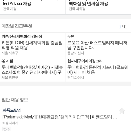
lient Advisor 채용
백화점 및 면세점 채용
전국 지점
전국 백화점
매장별 긴급/추천
1
/ 11
키톤/신세계백화점 강남점
두연
키톤(KITON) 신세계백화점 강남점
르꼬끄 아산 퍼스트빌리지 매니저
직영 직원 채용
님 구인합니다.
서울 서초구
충남 아산시
㈜ 지젤
현대대구어메이징크리
롯데백화점(건대점/미아점) 지젤슈
롯데백화점 동탄점 지포어 (골프웨
즈&지젤백 중간관리자(매니저) 구
어) 시니어 채용
인합니다
서울 광진구
경기 화성시
일반 채용 정보
퍼퓸드말리
[ Parfums de Marly ] [ 현대판교점/ 갤러리아압구정 ] 퍼퓸드말리 제품디스플레이 판매전문직원
채용시까지
향수