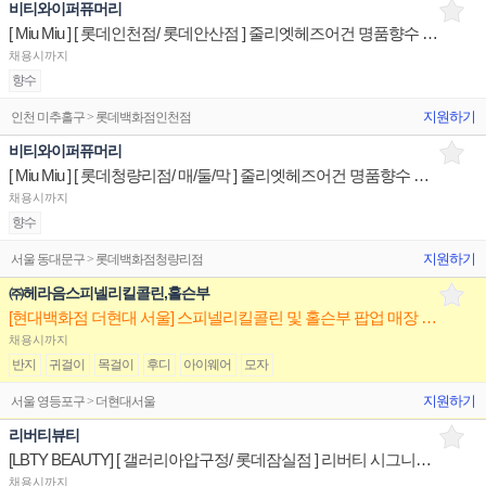
비티와이퍼퓨머리
[ Miu Miu ] [ 롯데인천점/ 롯데안산점 ] 줄리엣헤즈어건 명품향수 제품디스플레이 판매직원
채용시까지
향수
지원하기
인천 미추홀구 > 롯데백화점인천점
비티와이퍼퓨머리
[ Miu Miu ] [ 롯데청량리점/ 매/둘/막 ] 줄리엣헤즈어건 명품향수 제품디스플레이 판매직원
채용시까지
향수
지원하기
서울 동대문구 > 롯데백화점청량리점
㈜헤라음스피넬리킬콜린,홀슨부
[현대백화점 더현대 서울] 스피넬리킬콜린 및 홀슨부 팝업 매장 정규직 채용
채용시까지
반지
귀걸이
목걸이
후디
아이웨어
모자
지원하기
서울 영등포구 > 더현대서울
리버티뷰티
[LBTY BEAUTY] [ 갤러리아압구정/ 롯데잠실점 ] 리버티 시그니처 향수 제품디스플레이 판매전문직원
채용시까지