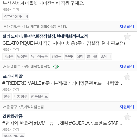
부산 신세계아울렛 아이잗바바 직원 구해요.
채용시까지
의류-여성커리어
지원하기
부산 기장군 > 신세계프리미엄아울렛부산점
젤라또피케/롯데백화점잠실점,현대백화점판교점
GELATO PIQUE 본사 직영 시니어 채용 (롯데 잠실점, 현대 판교점)
채용시까지
여성복
남성복
유아아동복
캣앤독
sleep
잡화
콜라보
홈웨어
지원하기
서울 송파구 > 롯데백화점잠실점
프레데릭말
# FREDERIC MALLE # 롯데본점/갤러리아명품관 # 프레데릭말 니치향수 브랜드 STAFF
채용시까지
향수
니치향수
명품브랜드
지원하기
서울 중구 > 롯데백화점본점
겔랑화장품
# 전지역. 백화점 # LVMH 뷰티. 겔랑 # GUERLAIN 브랜드 STAFF (정규직)
채용시까지
향수및화장품