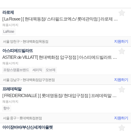
라로제
[ La Rosee ] [ 현대목동점/ 스타필드코엑스/ 롯데관악점 ] 라로제 클린뷰티 제품디스플레이 판매직원
채용시까지
LaRose
지원하기
서울 양천구 > 현대백화점목동점
아스띠에드빌라뜨
ASTIER de VILLATT[ 현대백화점 압구정점 ] 아스띠에드빌라트 제품디스플레이 판매전문직원
채용시까지
프랑스명품브랜드
세리믹
오브제
지원하기
서울 강남구 > 현대백화점압구정본점
프레데릭말
[ FREDERICMALLE ] [ 롯데명동점/ 현대압구정점 ] 프레데릭말 제품디스플레이 판매전문직원
채용시까지
향수
지원하기
서울 중구 > 롯데백화점본점
아이잗바바/부산신세계아울렛