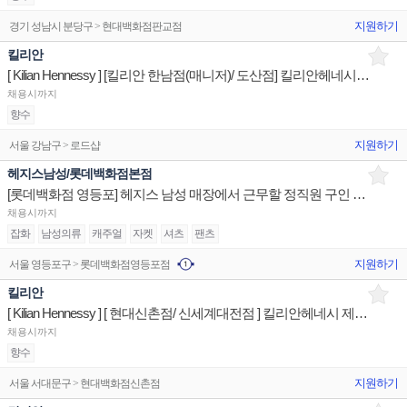
지원하기
경기 성남시 분당구 > 현대백화점판교점
킬리안
[ Kilian Hennessy ] [킬리안 한남점(매니저)/ 도산점] 킬리안헤네시 제품디스플레이 판매직원
채용시까지
향수
지원하기
서울 강남구 > 로드샵
헤지스남성/롯데백화점본점
[롯데백화점 영등포] 헤지스 남성 매장에서 근무할 정직원 구인 합니다.
채용시까지
잡화
남성의류
캐주얼
자켓
셔츠
팬츠
지원하기
서울 영등포구 > 롯데백화점영등포점
킬리안
[ Kilian Hennessy ] [ 현대신촌점/ 신세계대전점 ] 킬리안헤네시 제품디스플레이 판매직원
채용시까지
향수
지원하기
서울 서대문구 > 현대백화점신촌점