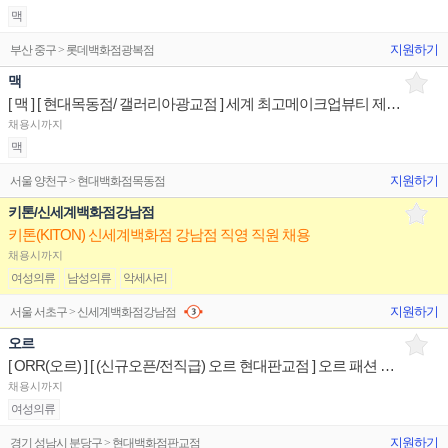
맥
지원하기
부산 중구 > 롯데백화점광복점
맥
[ 맥 ] [ 현대목동점/ 갤러리아광교점 ] 세계 최고메이크업뷰티 제품디스플레이 매장판매사원
채용시까지
맥
지원하기
서울 양천구 > 현대백화점목동점
키톤/신세계백화점강남점
키톤(KITON) 신세계백화점 강남점 직영 직원 채용
채용시까지
여성의류
남성의류
악세사리
지원하기
서울 서초구 > 신세계백화점강남점
오르
[ ORR(오르) ] [ (신규오픈/전직급) 오르 현대판교점 ] 오르 패션 제품디스플레이 판매전문직원
채용시까지
여성의류
지원하기
경기 성남시 분당구 > 현대백화점판교점