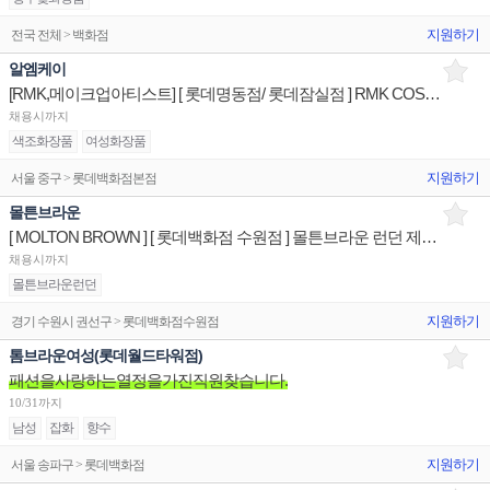
지원하기
전국 전체 > 백화점
알엠케이
[RMK,메이크업아티스트] [ 롯데명동점/ 롯데잠실점 ] RMK COSMETIC 제품디스플레이 판매전문직원
채용시까지
색조화장품
여성화장품
지원하기
서울 중구 > 롯데백화점본점
몰튼브라운
[ MOLTON BROWN ] [ 롯데백화점 수원점 ] 몰튼브라운 런던 제품디스플레이 판매전문직원
채용시까지
몰튼브라운런던
지원하기
경기 수원시 권선구 > 롯데백화점수원점
톰브라운여성(롯데월드타워점)
패션을사랑하는열정을가진직원찾습니다.
10/31까지
남성
잡화
향수
지원하기
서울 송파구 > 롯데백화점