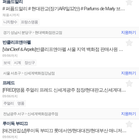
퍼퓸드말리
# 퍼퓸드말리 # 현대판교(장기AR/일12만) # Parfums de Marly 브랜드 Advisior
채용시까지
니치향수
프랑스명품
지원하기
경기 성남시 분당구 > 현대백화점판교점
반클리프앤아펠
[VanCleef & Arpels]반클리프앤아펠 서울 지역 백화점 판매사원 채용(리치몬트)
09/06까지
보석
시계
장신구
지원하기
서울 서초구 > 신세계백화점강남점
프레드
[FRED]명품 주얼리 프레드 신세계광주 점장/현대판교,신세계대전 부점장,판매사원 채용
09/06까지
주얼리
명품
지원하기
전남광주 서구 > 신세계백화점광주점
루이독 부띠끄
[애견편집샵]루이독 부띠끄 롯데서면/현대대전/현대부산 매니저/시니어/주니어 채용
09/06까지