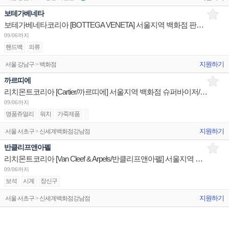
보테가베네타
보테가베네타코리아 [BOTTEGA VENETA] 서울지역 백화점 판매사원 채용
09/06까지
핸드백
의류
지원하기
서울 강남구 > 백화점
까르띠에
리치몬트코리아 [Cartier/까르띠에] 서울지역 백화점 슈퍼바이저/판매사원/어드민 채용
09/06까지
명품쥬얼리
워치
가죽제품
지원하기
서울 서초구 > 신세계백화점강남점
반클리프앤아펠
리치몬트코리아 [Van Cleef & Arpels/반클리프앤아펠] 서울지역 백화점 판매사원 채용
09/06까지
보석
시계
장신구
지원하기
서울 서초구 > 신세계백화점강남점