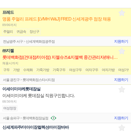
프레드
명품 주얼리 프레드 [LVMH W&J] FRED 신세계광주 점장 채용
09/06까지
주얼리
귀금속
장신구
지원하기
전남광주 서구 > 신세계백화점광주점
㈜지젤
롯데백화점(건대점/미아점) 지젤슈즈&지젤백 중간관리자(매니저) 구인합니다
채용시까지
구두
가방
수제화
가죽가방
가죽구두
여성구두
여자구두
여자가방
여성가
지원하기
서울 광진구 > 롯데백화점스타시티점
이세이미야케롯데잠실
이세이미야케 롯데잠실 직원구인합니다.
08/30까지
여성정장
지원하기
서울 송파구 > 롯데백화점잠실점
신세계파주/더아이잗컬렉션/아이잗바바