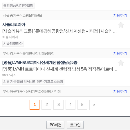
해외명품/시계/주얼리
지원하기
서울 송파구 > 쇼핑몰/패션몰
시슬리코리아
[시슬리뷰티그룹] [ 롯데김해공항점/ 신세계센텀시티점 ] 시슬리코리아 스페셜리스트 매장판매사원
채용시까지
시슬리코리아
지원하기
부산 강서구 > 롯데면세점김해공항점
[명품]LVMH로로피아나신세계센텀점남성5층
[명품] LVMH 로로피아나 신세계 센텀점 남성 5층 정직원/아르바이트
08/12까지
의류 가죽잡화 악세사리 원단 기프트소품외
지원하기
부산 해운대구 > 신세계백화점센텀시티점
1
2
3
4
5
>
PC버전
로그인