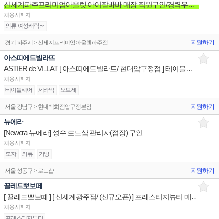
신세계파주프리미엄아울렛 아이잗바바 매장 직원구인/경력우대/분위기좋은매장/장기근무환영
채용시까지
의류-여성캐릭터
지원하기
경기 파주시 > 신세계프리미엄아울렛파주점
아스띠에드빌라뜨
ASTIER de VILLAT [ 아스띠에드빌라트/ 현대압구정점 ] 테이블웨어 매장 상품유지 매장판매사원
채용시까지
테이블웨어
세라믹
오브제
지원하기
서울 강남구 > 현대백화점압구정본점
뉴에라
[Newera 뉴에라] 성수 로드샵 관리자(점장) 구인
채용시까지
모자
의류
가방
지원하기
서울 성동구 > 로드샵
끌레드뽀보떼
[ 끌레드뽀보떼 ] [ 신세계광주점/ (신규오픈) ] 프레스티지뷰티 매장 상품유지 매장판매사원
채용시까지
프레스티지뷰티