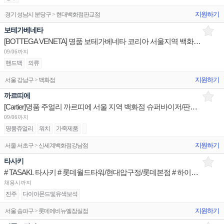
지원하기
경기 성남시 분당구 > 현대백화점판교점
보테가베네타
[BOTTEGA VENETA] 명품 보테가베네타 코리아 서울지역 백화점 판매사원 채용
09/06까지
핸드백
의류
지원하기
서울 강남구 > 백화점
까르띠에
[Cartier]명품 주얼리 까르띠에 서울 지역 백화점 슈퍼바이저/판매사원/Admin 채용(리치몬트)
09/06까지
명품쥬얼리
워치
가죽제품
지원하기
서울 서초구 > 신세계백화점강남점
타사키
# TASAKI. 타사키 # 롯데월드타워/현대압구정/롯데본점 # 하이엔드 주얼리 브랜드 Advisior
채용시까지
진주
다이아몬드및유색보석
지원하기
서울 송파구 > 롯데에비뉴엘잠실점