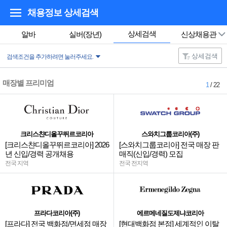
채용정보 상세검색
상세검색
알바
실버(장년)
신상채용관
상세검색
검색조건을 추가하려면 눌러주세요.
매장별 프리미엄
1
/ 22
크리스챤디올꾸뛰르코리아
스와치그룹코리아(주)
[크리스챤디올꾸뛰르코리아] 2026
[스와치그룹코리아] 전국 매장 판
년 신입/경력 공개채용
매직(신입/경력) 모집
전국 지역
전국 전지역
프라다코리아(주)
에르메네질도제냐코리아
[프라다] 전국 백화점/면세점 매장
[현대백화점 본점] 세계적인 이탈