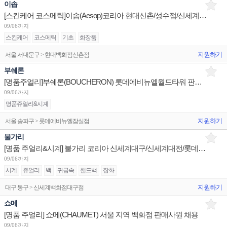
이솝
[스킨케어 코스메틱]이솝(Aesop)코리아 현대신촌/성수점/신세계본점 판매사원 채용
09/06까지
스킨케어
코스메틱
기초
화장품
지원하기
서울 서대문구 > 현대백화점신촌점
부쉐론
[명품주얼리]부쉐론(BOUCHERON) 롯데에비뉴엘월드타워 판매사원/신세계센텀시티 점장/신세계대전 Admin
09/06까지
명품쥬얼리&시계
지원하기
서울 송파구 > 롯데에비뉴엘잠실점
불가리
[명품 주얼리&시계] 불가리 코리아 신세계대구/신세계대전/롯데광주 슈퍼바이저/판매사원 채용
09/06까지
시계
쥬얼리
백
귀금속
핸드백
잡화
지원하기
대구 동구 > 신세계백화점대구점
쇼메
[명품 주얼리] 쇼메(CHAUMET) 서울 지역 백화점 판매사원 채용
09/06까지