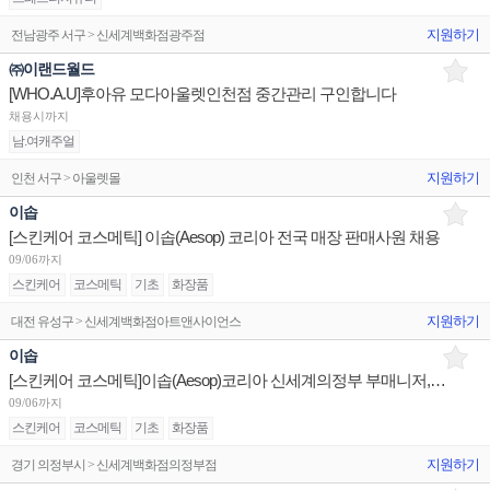
지원하기
전남광주 서구 > 신세계백화점광주점
㈜이랜드월드
[WHO.A.U]후아유 모다아울렛인천점 중간관리 구인합니다
채용시까지
남.여캐주얼
지원하기
인천 서구 > 아울렛몰
이솝
[스킨케어 코스메틱] 이솝(Aesop) 코리아 전국 매장 판매사원 채용
09/06까지
스킨케어
코스메틱
기초
화장품
지원하기
대전 유성구 > 신세계백화점아트앤사이언스
이솝
[스킨케어 코스메틱]이솝(Aesop)코리아 신세계의정부 부매니저,시니어/롯데본점 주니어/현대울산 3개월계약직
09/06까지
스킨케어
코스메틱
기초
화장품
지원하기
경기 의정부시 > 신세계백화점의정부점