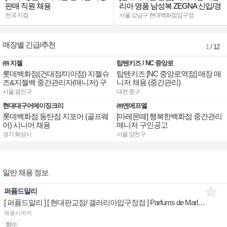
판매 직원 채용
리아 명품 남성복 ZEGNA 신입/경
력
전국 지점
서울 강남구 현대백화점압구정
매장별 긴급/추천
1
/ 12
㈜ 지젤
탑텐키즈 / NC 중앙로
롯데백화점(건대점/미아점) 지젤슈
탑텐키즈 [NC 중앙로역점] 매장 매
즈&지젤백 중간관리자(매니저) 구
니저 채용 (중간관리)
인합니다
서울 광진구
대전 중구
현대대구어메이징크리
㈜엔에프엘
롯데백화점 동탄점 지포어 (골프웨
[마레몬떼] 행복한백화점 중간관리
어) 시니어 채용
매니저 구인공고
경기 화성시
서울 양천구
일반 채용 정보
퍼퓸드말리
[ 퍼퓸드말리 ] [ 현대판교점/ 갤러리아압구정점 ] Parfums de Marly 스페셜리스트 매장판매사원
채용시까지
향수