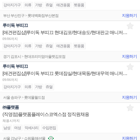
강아지가구
의류
가방
쥬얼
애견용품
펫용품
지원하기
부산 부산진구 > 롯데백화점부산본점
루이독 부띠끄
[애견편집샵]루이독 부띠끄 현대김포/현대송도/현대판교 매니저/시니어/주니어 채용
09/06까지
강아지가구
의류
가방
쥬얼
애견용품
펫용품
지원하기
경기 김포시 > 현대프리미엄아울렛김포점
루이독 부띠끄
[애견편집샵]루이독 부띠끄 롯데잠실/현대목동/현대무역 매니저/시니어/주니어 채용
09/06까지
강아지가구
의류
가방
쥬얼
지원하기
서울 송파구 > 롯데몰월드점
㈜플랫폼
(직영점)플랫폼플레이스코엑스점 정직원채용
채용시까지
남성
여성
악세사리
수입편집
지원하기
서울 강남구 > 쇼핑몰/패션몰