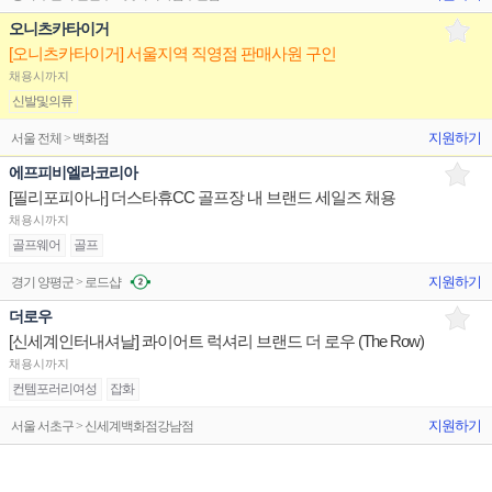
오니츠카타이거
[오니츠카타이거] 서울지역 직영점 판매사원 구인
채용시까지
신발및의류
지원하기
서울 전체 > 백화점
에프피비엘라코리아
[필리포피아나] 더스타휴CC 골프장 내 브랜드 세일즈 채용
채용시까지
골프웨어
골프
지원하기
경기 양평군 > 로드샵
더로우
[신세계인터내셔날] 콰이어트 럭셔리 브랜드 더 로우 (The Row)
채용시까지
컨템포러리여성
잡화
지원하기
서울 서초구 > 신세계백화점강남점