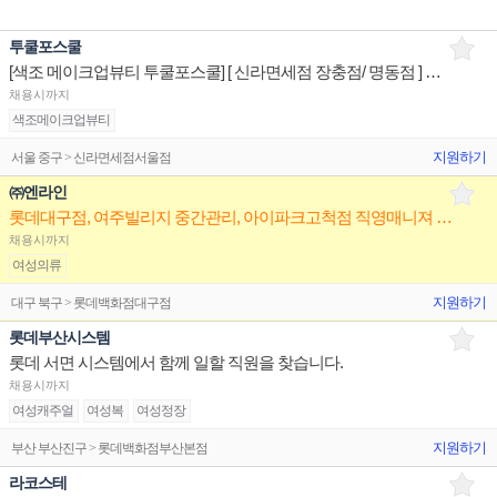
투쿨포스쿨
[색조 메이크업뷰티 투쿨포스쿨] [ 신라면세점 장충점/ 명동점 ] 면세점 매장/유지/관리 판매전문직원
채용시까지
색조메이크업뷰티
지원하기
서울 중구 > 신라면세점서울점
㈜엔라인
롯데대구점, 여주빌리지 중간관리, 아이파크고척점 직영매니져 구인
채용시까지
여성의류
지원하기
대구 북구 > 롯데백화점대구점
롯데부산시스템
롯데 서면 시스템에서 함께 일할 직원을 찾습니다.
채용시까지
여성캐주얼
여성복
여성정장
지원하기
부산 부산진구 > 롯데백화점부산본점
라코스테