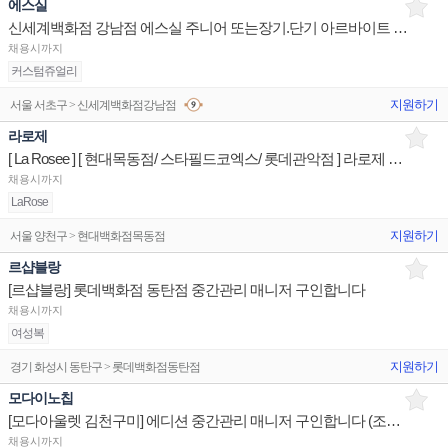
에스실
신세계백화점 강남점 에스실 주니어 또는장기.단기 아르바이트 구인합니다.
채용시까지
커스텀쥬얼리
지원하기
서울 서초구 > 신세계백화점강남점
라로제
[ La Rosee ] [ 현대목동점/ 스타필드코엑스/ 롯데관악점 ] 라로제 클린뷰티 매장 유지관리 판매직원
채용시까지
LaRose
지원하기
서울 양천구 > 현대백화점목동점
르샵블랑
[르샵블랑] 롯데백화점 동탄점 중간관리 매니저 구인합니다
채용시까지
여성복
지원하기
경기 화성시 동탄구 > 롯데백화점동탄점
모다이노칩
[모다아울렛 김천구미] 에디션 중간관리 매니저 구인합니다 (조건우수)
채용시까지