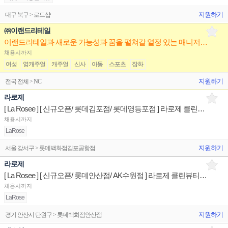
지원하기
대구 북구 > 로드샵
㈜이랜드리테일
이랜드리테일과 새로운 가능성과 꿈을 펼쳐갈 열정 있는 매니저님을 구인합니다.
채용시까지
여성
영캐주얼
캐주얼
신사
아동
스포츠
잡화
지원하기
전국 전체 > NC
라로제
[ La Rosee ] [ 신규오픈/ 롯데김포점/ 롯데영등포점 ] 라로제 클린뷰티 매장 유지관리 판매직원
채용시까지
LaRose
지원하기
서울 강서구 > 롯데백화점김포공항점
라로제
[ La Rosee ] [ 신규오픈/ 롯데안산점/ AK수원점 ] 라로제 클린뷰티 매장 유지관리 판매직원
채용시까지
LaRose
지원하기
경기 안산시 단원구 > 롯데백화점안산점