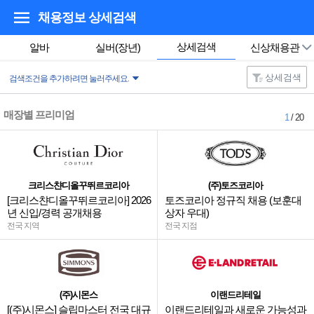
채용정보 상세검색
상세검색
알바
실버(장년)
신상채용관
상세검색
검색조건을 추가하려면 눌러주세요.
매장별 프리미엄
1
/ 20
크리스챤디올꾸뛰르코리아
(주)토즈코리아
[크리스챤디올꾸뛰르코리아] 2026
토즈코리아 정규직 채용 (보훈대
년 신입/경력 공개채용
상자 우대)
전국 지역
전국 지점
(주)시몬스
이랜드리테일
[(주)시몬스] 슬립마스터 전국 대규
이랜드리테일과 새로운 가능성과