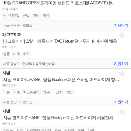
[10월 GRAND OPEN]프리미엄 브랜드 라코스테(LACOSTE) 본사직영 성수플래그십 점장/부점장/사원
채용시까지
남녀캐주얼
신발
가방
의류
지원하기
서울 성동구 > 로드샵
태그호이어
[태그호이어] LVMH 명품시계 TAG Heuer 현대무역 판매사원 채용
09/05까지
명품
시계
와치
지원하기
서울 강남구 > 현대백화점무역센터점
샤넬
[샤넬 코리아] CHANEL 명품 Boutique 패션 스타일 어드바이저 청담플래그십 채용
09/05까지
의류
시계
화인쥬얼리
럭셔리
잡화
가방
지원하기
서울 강남구 > 로드샵
샤넬
[샤넬 코리아]CHANEL 명품 Boutique 패션 어드바이저 서울면세점/인천공항T1 면세점 판매사원 채용
09/05까지
화장품
의류
시계&화인쥬얼리
명품
럭셔리
잡화
가방