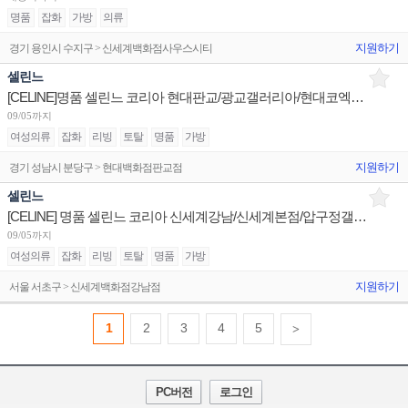
명품
잡화
가방
의류
지원하기
경기 용인시 수지구 > 신세계백화점사우스시티
셀린느
[CELINE]명품 셀린느 코리아 현대판교/광교갤러리아/현대코엑스 판매사원 채용
09/05까지
여성의류
잡화
리빙
토탈
명품
가방
지원하기
경기 성남시 분당구 > 현대백화점판교점
셀린느
[CELINE] 명품 셀린느 코리아 신세계강남/신세계본점/압구정갤러리아 판매사원 채용
09/05까지
여성의류
잡화
리빙
토탈
명품
가방
지원하기
서울 서초구 > 신세계백화점강남점
1
2
3
4
5
>
PC버전
로그인