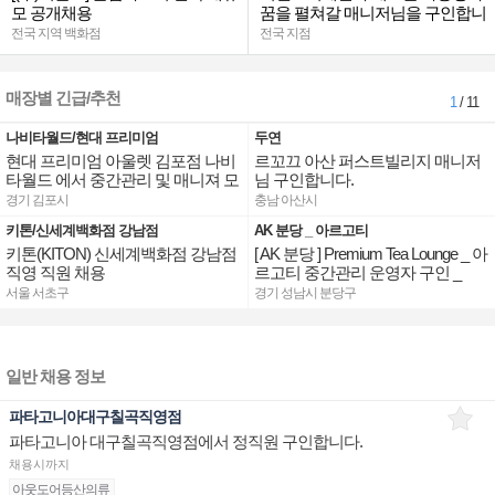
모 공개채용
꿈을 펼쳐갈 매니저님을 구인합니
다.
전국 지역 백화점
전국 지점
매장별 긴급/추천
1
/ 11
나비타월드/현대 프리미엄
두연
현대 프리미엄 아울렛 김포점 나비
르꼬끄 아산 퍼스트빌리지 매니저
타월드 에서 중간관리 및 매니져 모
님 구인합니다.
십니다.
경기 김포시
충남 아산시
키톤/신세계백화점 강남점
AK 분당 _ 아르고티
키톤(KITON) 신세계백화점 강남점
[ AK 분당 ] Premium Tea Lounge _ 아
직영 직원 채용
르고티 중간관리 운영자 구인 _
서울 서초구
경기 성남시 분당구
일반 채용 정보
파타고니아대구칠곡직영점
파타고니아 대구칠곡직영점에서 정직원 구인합니다.
채용시까지
아웃도어등산의류