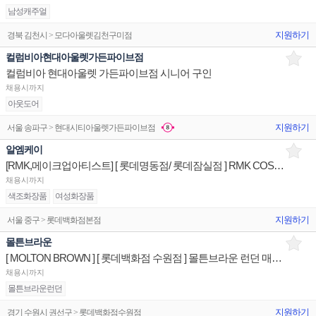
남성캐주얼
지원하기
경북 김천시 > 모다아울렛김천구미점
컬럼비아현대아울렛가든파이브점
컬럼비아 현대아울렛 가든파이브점 시니어 구인
채용시까지
아웃도어
지원하기
서울 송파구 > 현대시티아울렛가든파이브점
알엠케이
[RMK,메이크업아티스트] [ 롯데명동점/ 롯데잠실점 ] RMK COSMETIC 매장/유지/관리 판매전문직원
채용시까지
색조화장품
여성화장품
지원하기
서울 중구 > 롯데백화점본점
몰튼브라운
[ MOLTON BROWN ] [ 롯데백화점 수원점 ] 몰튼브라운 런던 매장/유지/관리 판매전문직원
채용시까지
몰튼브라운런던
지원하기
경기 수원시 권선구 > 롯데백화점수원점