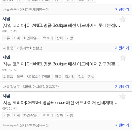
지원하기
서울 중구 > 신세계면세점명동점
샤넬
[샤넬 코리아] CHANEL 명품 Boutique 패션 어드바이저 롯데본점/잠실월드타워/현대본점 채용
09/05까지
의류
시계
화인쥬얼리
럭셔리
잡화
가방
지원하기
서울 중구 > 롯데백화점본점
샤넬
[샤넬 코리아] CHANEL 명품 Boutique 패션 어드바이저 압구정갤러리아/신세계본점/신세계강남 채용
09/05까지
화장품
의류
시계&화인쥬얼리
명품
럭셔리
잡화
가방
지원하기
서울 강남구 > 갤러리아백화점명품동관
샤넬
[샤넬 코리아]CHANEL 명품Boutique 패션 어드바이저 신세계대구/서울플래그십 판매사원 채용
09/05까지
의류
시계
화인쥬얼리
럭셔리
잡화
가방
지원하기
대구 동구 > 신세계백화점대구점