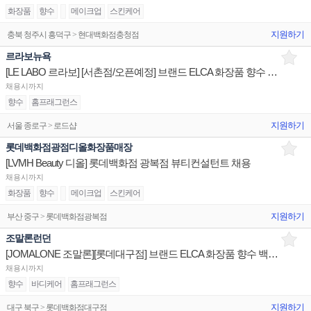
화장품
향수
메이크업
스킨케어
지원하기
충북 청주시 흥덕구 > 현대백화점충청점
르라보뉴욕
[LE LABO 르라보] [서촌점/오픈예정] 브랜드 ELCA 화장품 향수 백화점 매장 채용
채용시까지
향수
홈프래그런스
지원하기
서울 종로구 > 로드샵
롯데백화점광점디올화장품매장
[LVMH Beauty 디올] 롯데백화점 광복점 뷰티컨설턴트 채용
채용시까지
화장품
향수
메이크업
스킨케어
지원하기
부산 중구 > 롯데백화점광복점
조말론런던
[JOMALONE 조말론][롯데대구점] 브랜드 ELCA 화장품 향수 백화점 매장 채용
채용시까지
향수
바디케어
홈프래그런스
지원하기
대구 북구 > 롯데백화점대구점