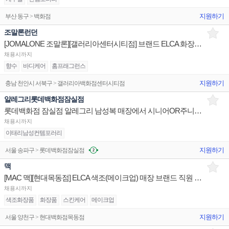
지원하기
부산 동구 > 백화점
조말론런던
[JOMALONE 조말론][갤러리아센터시티점] 브랜드 ELCA 화장품 향수 백화점 매장 채용
채용시까지
향수
바디케어
홈프래그런스
지원하기
충남 천안시 서북구 > 갤러리아백화점센터시티점
알레그리롯데백화점잠실점
롯데백화점 잠실점 알레그리 남성복 매장에서 시니어OR주니어사원을 구인합니다.
채용시까지
이태리남성컨템포러리
지원하기
서울 송파구 > 롯데백화점잠실점
맥
[MAC 맥][현대목동점] ELCA 색조(메이크업) 매장 브랜드 직원 채용 백화점
채용시까지
색조화장품
화장품
스킨케어
메이크업
지원하기
서울 양천구 > 현대백화점목동점