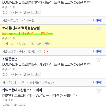
[JOMALONE 조말론][더현대서울점] 브랜드 ELCA 화장품 향수 백화점 매장 채용
채용시까지
향수
바디케어
홈프래그런스
지원하기
서울 영등포구 > 더현대서울
로서울/신세계백화점강남점
[로서울] 신세계 강남점 주니어 채용
채용시까지
여성가방
여성신발
지갑
모자
벨트
지원하기
서울 서초구 > 신세계백화점강남점
조말론런던
[JOMALONE 조말론][신세계경기점] 브랜드 ELCA 화장품 향수 백화점 매장 채용
채용시까지
향수
바디케어
홈프래그런스
지원하기
경기 용인시 수지구 > 신세계백화점사우스시티
커넥트현대부산점코드그라피
[커)현대 코드그라피] 주3일4일 근무자분 채용합니다.
09/06까지
캐주얼
컨템포러리