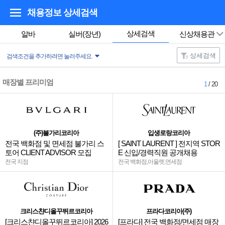
채용정보 상세검색
상세검색
알바
실버(장년)
신상채용관
상세검색
검색조건을 추가하려면 눌러주세요.
매장별 프리미엄
1
/ 20
(주)불가리코리아
입생로랑코리아
전국 백화점 및 면세점 불가리 스
[ SAINT LAURENT ] 전지역 STOR
토어 CLIENT ADVISOR 모집
E 신입/경력직원 공개채용
전국 지점
전국 백화점,아울렛,면세점
크리스챤디올꾸뛰르코리아
프라다코리아(주)
[크리스챤디올꾸뛰르코리아] 2026
[프라다] 전국 백화점/면세점 매장