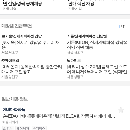
년 신입/경력 공개채용
판매 직원 채용
전국 지역
전국 지점
매장별 긴급/추천
1
/ 11
로서울/신세계백화점 강남
키톤/신세계백화점 강남점
[로서울] 신세계 강남점 주니어 채
키톤(KITON) 신세계백화점 강남점
용
직영 직원 채용
서울 서초구
서울 서초구
㈜엔에프엘
딥다이브
[마레몬떼] 행복한백화점 중간관리
[베리시 성수 2호점] 플래그십 스토
매니저 구인공고
어 매니저&부매니저 구인 (식대/언
어수당 지급)
서울 양천구
서울 성동구
일반 채용 정보
아베다화장품
[AVEDA 아베다][롯데평촌점] 백화점 ELCA 화장품 헤어케어 매장 브랜드 채용
채용시까지
화장품
헤어케어
바디케어