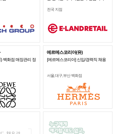
전국 지점
아
에르메스코리아(유)
E) 백화점 매장관리 정
[에르메스코리아] 신입/경력직 채용
서울,대구,부산 백화점