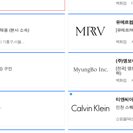
백화점
유메르
채용 (본사 소속)
[유메르/
흥구,서울 서초구
백화점
(주)명
[전국] 
) 구인
력)
백화점
티앤씨아
.
인천 스퀘
쇼핑몰/패