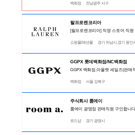
백화점
전남광주 서구
랄프로렌코리아
[랄프로렌코리아] 직영 스토어 직원 
쇼핑몰/패션몰
경기 하남시,경기 용인시 기
GGPX 롯데백화점/NC백화점
GGPX 백화점,아울렛 세일즈(판매직
백화점
서울 강북구
주식회사 룸에이
룸에이 광명점 판매직원 구인합니다
로드샵
경기 광명시