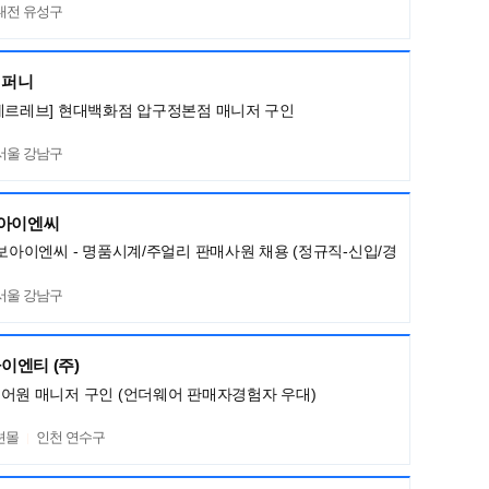
대전 유성구
컴퍼니
메르레브] 현대백화점 압구정본점 매니저 구인
서울 강남구
보아이엔씨
명보아이엔씨 - 명품시계/주얼리 판매사원 채용 (정규직-신입/경
서울 강남구
이엔티 (주)
어원 매니저 구인 (언더웨어 판매자경험자 우대)
션몰
인천 연수구