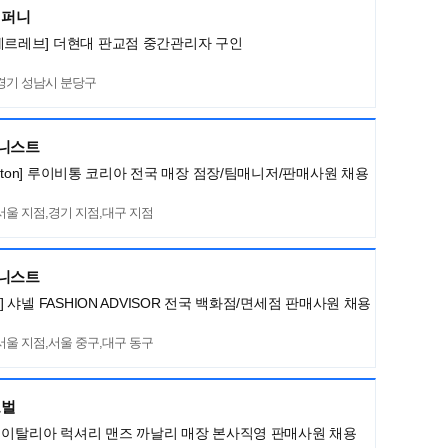
컴퍼니
메르레브] 더현대 판교점 중간관리자 구인
경기 성남시 분당구
머니스트
Vuitton] 루이비통 코리아 전국 매장 점장/팀매니저/판매사원 채용
서울 지점,경기 지점,대구 지점
머니스트
L] 샤넬 FASHION ADVISOR 전국 백화점/면세점 판매사원 채용
서울 지점,서울 중구,대구 동구
로벌
LI] 이탈리아 럭셔리 맨즈 까날리 매장 본사직영 판매사원 채용