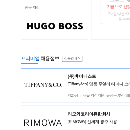
전국 지점
프리미엄
채용정보
상품안내
(주)휴머니스트
[Tiffany&co] 명품 주얼리 티파
백화점
서울 지점,대전 유성구,부산 
리모와코리아유한회사
[RIMOWA] 신세계 광주 채용