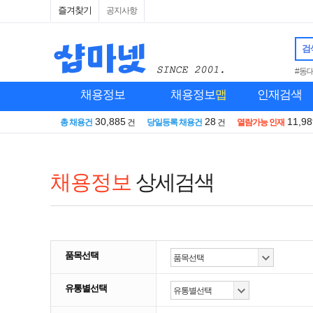
즐겨찾기
공지사항
검
#동
채용정보
채용정보
맵
인재검색
30,885
28
11,98
총 채용건
건
당일등록 채용건
건
열람가능 인재
채용정보
상세검색
품목선택
유통별선택