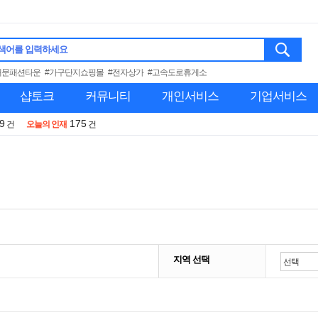
색어를 입력하세요
대문패션타운
#가구단지쇼핑몰
#전자상가
#고속도로휴게소
샵토크
커뮤니티
개인서비스
기업서비스
9
175
건
오늘의 인재
건
지역 선택