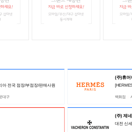
(주)휴
니 코리아 전국 점장/부점장/판매사원
[HERM
해운대구
백화점
(주) 제
대전 신