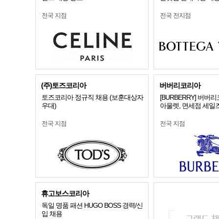
전국 지점
전국 전지점
(주)토즈코리아
버버리코리아
토즈코리아 정규직 채용 (보훈대상자
[BURBERRY] 버버
우대)
아울렛, 면세점 세일즈
전국 지점
전국 지점
휴고보스코리아
독일 명품 패션 HUGO BOSS 경력/신
입 채용