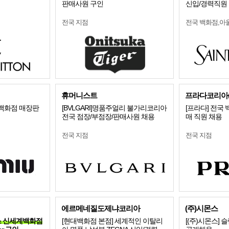
판매사원 구인
신입/경력직원
전국 지점
전국 백화점,아
휴머니스트
프라다코리아(
 백화점 매장판
[BVLGARI]명품주얼리 불가리코리아
[프라다] 전국
전국 점장/부점장/판매사원 채용
매 직원 채용
전국 지점
전국 지점
에르메네질도제냐코리아
(주)시몬스
시믹스 신세계백화점
[현대백화점 본점] 세계적인 이탈리
[(주)시몬스]