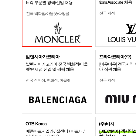
tions Associate 채용
E 각 부문별 경력/신입 채용
전국 지점
전국 백화점/아울렛/쇼핑몰
발렌시아가코리아
프라다코리아(주)
발렌시아가코리아 전국 백화점/아울
[미우미우] 전국지역
렛/면세점 신입 및 경력 채용
매 직원 채용
전국 전지점, 백화점, 아울렛
전국 지점
OTB Korea
(주)비치
메종마르지엘라 / 질샌더 / 마르니 /
[ XEXYMIX ] 젝