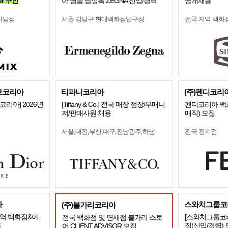
er 구인
아 명품 남성복 ZEGNA 신입/경력
공개채용
하남점
서울 강남구 현대백화점압구정
전국 지역 백화
르코리아
티파니코리아
(주)펜디코리
리아] 2026년
[Tiffany & Co.] 전국 매장 점장/부매니
펜디코리아 백
저/판매사원 채용
매직) 모집
서울,대전,부산,대구,전남광주,하남
전국 전지점
아
스와치그룹코리
(주)불가리코리아
역 백화점&아
[스와치그룹코리
전국 백화점 및 면세점 불가리 스토
용
직(신입/경력)
어 CLIENT ADVISOR 모집