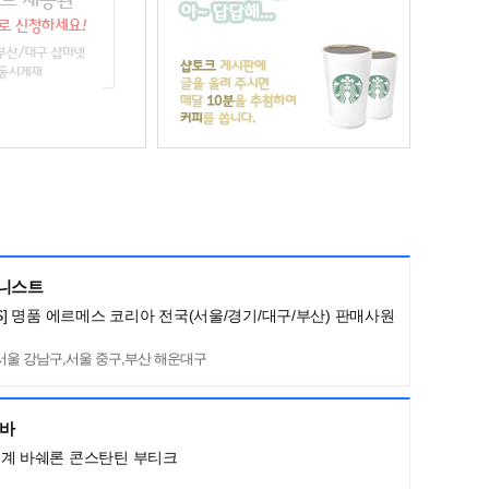
머니스트
ES] 명품 에르메스 코리아 전국(서울/경기/대구/부산) 판매사원
서울 강남구,서울 중구,부산 해운대구
네바
세계 바쉐론 콘스탄틴 부티크