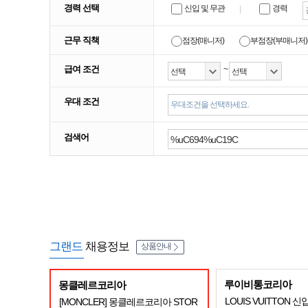
경력 선택
신입 및 무관
경력
근무 직책
점장(매니저)
부점장(부매니저)
급여 조건
~
우대 조건
우대조건을 선택하세요.
검색어
그랜드
채용정보
상품안내
루이비통코리아
몽클레르코리아
LOUIS VUITTON 신
[MONCLER] 몽클레르코리아 STOR