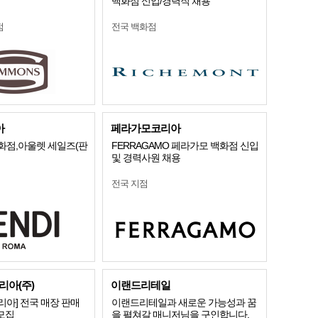
백화점 신입/경력직 채용
점
전국 백화점
아
페라가모코리아
화점,아울렛 세일즈(판
FERRAGAMO 페라가모 백화점 신입
및 경력사원 채용
전국 지점
아(주)
이랜드리테일
아] 전국 매장 판매
이랜드리테일과 새로운 가능성과 꿈
 모집
을 펼쳐갈 매니저님을 구인합니다.