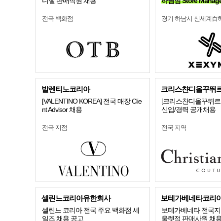
디젤 판매직원 채용
하남점 Store Manag
전국 백화점
경기 하남시 신세계百
발렌티노코리아
크리스챤디올꾸뛰
[VALENTINO KOREA] 전국 매장 Clie
[크리스챤디올꾸뛰르코
nt Advisor 채용
신입/경력 공개채용
전국 지점
전국 지역
셀린느코리아유한회사
보테가베네타코리
셀린느 코리아 전국 주요 백화점 세
보테가베네타 전국지
일즈 채용 공고
울렛점 판매사원 채