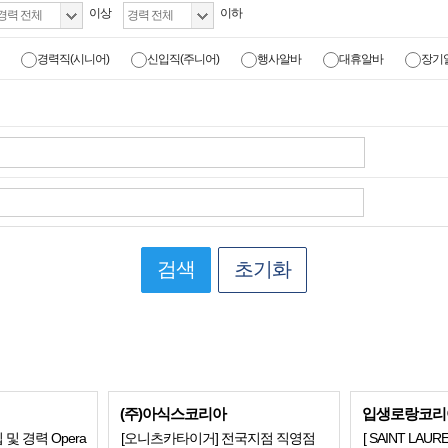
이상
이하
경력직(시니어)
신입직(주니어)
행사알바
대휴알바
장기
검색
초기화
(주)아식스코리아
입생로랑코리
입 및 경력 Opera
[오니츠카타이거] 전국지점 직영점
[ SAINT LAU