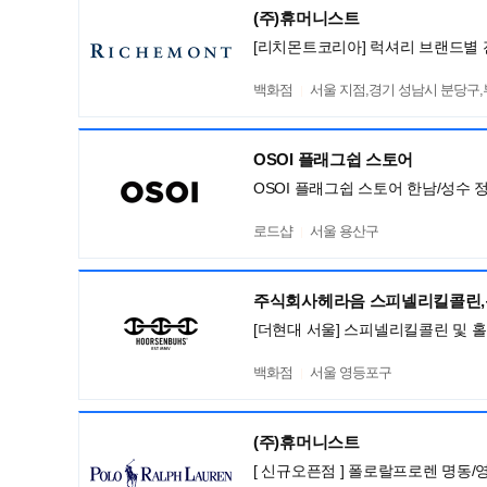
(주)휴머니스트
[리치몬트코리아] 럭셔리 브랜드별 
백화점
서울 지점,경기 성남시 분당구
OSOI 플래그쉽 스토어
OSOI 플래그쉽 스토어 한남/성수 
로드샵
서울 용산구
주식회사헤라음 스피넬리킬콜린
[더현대 서울] 스피넬리킬콜린 및 
백화점
서울 영등포구
(주)휴머니스트
[ 신규오픈점 ] 폴로랄프로렌 명동