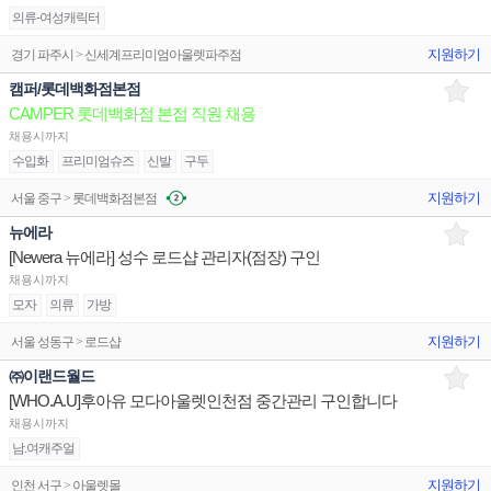
의류-여성캐릭터
지원하기
경기 파주시 > 신세계프리미엄아울렛파주점
캠퍼/롯데백화점본점
CAMPER 롯데백화점 본점 직원 채용
채용시까지
수입화
프리미엄슈즈
신발
구두
지원하기
서울 중구 > 롯데백화점본점
뉴에라
[Newera 뉴에라] 성수 로드샵 관리자(점장) 구인
채용시까지
모자
의류
가방
지원하기
서울 성동구 > 로드샵
㈜이랜드월드
[WHO.A.U]후아유 모다아울렛인천점 중간관리 구인합니다
채용시까지
남.여캐주얼
지원하기
인천 서구 > 아울렛몰