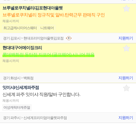
브루넬로쿠치넬리/김포현대아울렛
브루넬로쿠치넬리 정규직및 알바.탄력근무 판매직 구인
채용시까지
최고급캐시미어스웨터
니트웨어
지원하기
경기 김포시 > 현대프리미엄아울렛김포점
현대대구어메이징크리
롯데백화점 동탄점 지포어 (골프웨어) 시니어 채용
채용시까지
지원하기
경기 화성시 > 백화점
잇미샤/신세계파주점
신세계 파주 잇미샤 직원/알바 구인합니다.
채용시까지
여성캐릭터캐쥬얼
지원하기
경기 파주시 > 신세계프리미엄아울렛파주점