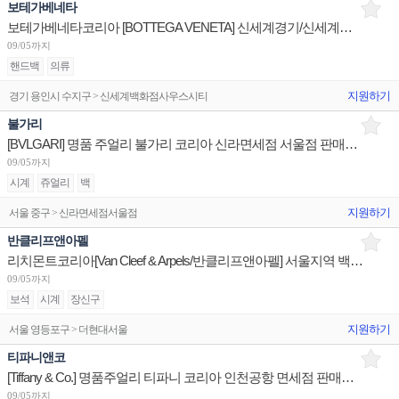
보테가베네타
보테가베네타코리아 [BOTTEGA VENETA] 신세계경기/신세계대전 판매사원 채용
09/05까지
핸드백
의류
지원하기
경기 용인시 수지구 > 신세계백화점사우스시티
불가리
[BVLGARI] 명품 주얼리 불가리 코리아 신라면세점 서울점 판매사원 채용
09/05까지
시계
쥬얼리
백
지원하기
서울 중구 > 신라면세점서울점
반클리프앤아펠
리치몬트코리아[Van Cleef & Arpels/반클리프앤아펠] 서울지역 백화점 세일즈 어시스던트 채용
09/05까지
보석
시계
장신구
지원하기
서울 영등포구 > 더현대서울
티파니앤코
[Tiffany & Co.] 명품주얼리 티파니 코리아 인천공항 면세점 판매사원 채용
09/05까지