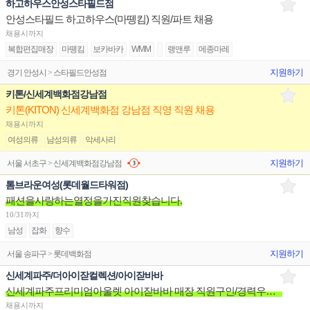
하고하우스안성스타필드점
안성스타필드 하고하우스(마뗑킴) 직원/파트 채용
채용시까지
복합편집매장
마뗑킴
보카바카
WMM
랭앤루
메종마레
지원하기
경기 안성시 > 스타필드안성점
키톤/신세계백화점강남점
키톤(KITON) 신세계백화점 강남점 직영 직원 채용
채용시까지
여성의류
남성의류
악세사리
지원하기
서울 서초구 > 신세계백화점강남점
톰브라운여성(롯데월드타워점)
패션을사랑하는열정을가진직원찾습니다.
10/31까지
남성
잡화
향수
지원하기
서울 송파구 > 롯데백화점
신세계파주/더아이잗컬렉션/아이잗바바
신세계파주프리미엄아울렛 아이잗바바 매장 직원구인/경력우대/분위기좋은매장/장기근무환영
채용시까지