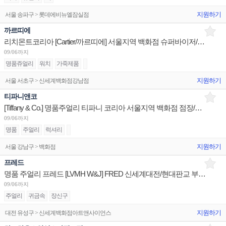
지원하기
서울 송파구 > 롯데에비뉴엘잠실점
까르띠에
리치몬트코리아 [Cartier/까르띠에] 서울지역 백화점 슈퍼바이저/판매사원/어드민 채용
09/06까지
명품쥬얼리
워치
가죽제품
지원하기
서울 서초구 > 신세계백화점강남점
티파니앤코
[Tiffany & Co.] 명품주얼리 티파니 코리아 서울지역 백화점 점장/판매사원/오퍼레이션 채용
09/06까지
명품
주얼리
럭셔리
지원하기
서울 강남구 > 백화점
프레드
명품 주얼리 프레드 [LVMH W&J] FRED 신세계대전/현대판교 부점장~판매사원 채용
09/06까지
주얼리
귀금속
장신구
지원하기
대전 유성구 > 신세계백화점아트앤사이언스