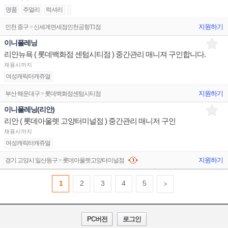
명품
주얼리
럭셔리
지원하기
인천 중구 > 신세계면세점인천공항T1점
이니플레닝
리안뉴욕 ( 롯데백화점 센텀시티점 ) 중간관리 매니져 구인합니다.
채용시까지
여성캐릭터캐쥬얼
지원하기
부산 해운대구 > 롯데백화점센텀시티점
이니플레닝(리안)
리안 ( 롯데아울렛 고양터미널점 ) 중간관리 매니저 구인
채용시까지
여성캐릭터캐쥬얼
지원하기
경기 고양시 일산동구 > 롯데아울렛고양터미널점
1
2
3
4
5
>
PC버전
로그인