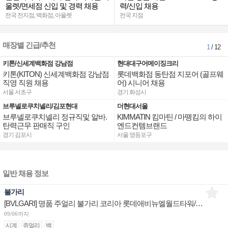
울렛/면세점 신입 및 경력 채용
력/신입 채용
전국 전지점, 백화점, 아울렛
전국 지점
매장별 긴급/추천
1
/ 12
키톤/신세계백화점 강남점
현대대구어메이징크리
키톤(KITON) 신세계백화점 강남점
롯데백화점 동탄점 지포어 (골프웨
직영 직원 채용
어) 시니어 채용
서울 서초구
경기 화성시
브루넬로쿠치넬리/김포현대
더현대서울
브루넬로쿠치넬리 정규직및 알바.
KIMMATIN 킴마틴 / 마뗑킴의 하이
탄력근무 판매직 구인
엔드컨템브랜드
경기 김포시
서울 영등포구
일반 채용 정보
불가리
[BVLGARI] 명품 주얼리 불가리 코리아 롯데애비뉴엘월드타워/현대판교/신세계센텀 부점장 채용
09/06까지
시계
쥬얼리
백