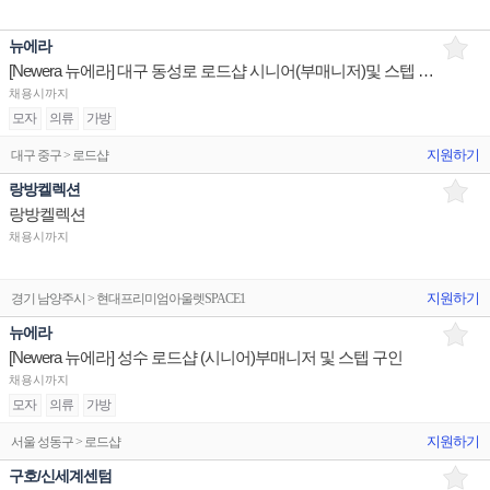
뉴에라
[Newera 뉴에라] 대구 동성로 로드샵 시니어(부매니저)및 스텝 구인
채용시까지
모자
의류
가방
지원하기
대구 중구 > 로드샵
랑방켈렉션
랑방켈렉션
채용시까지
지원하기
경기 남양주시 > 현대프리미엄아울렛SPACE1
뉴에라
[Newera 뉴에라] 성수 로드샵 (시니어)부매니저 및 스텝 구인
채용시까지
모자
의류
가방
지원하기
서울 성동구 > 로드샵
구호/신세계센텀