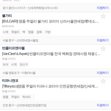
지원하기
경기 용인시 수지구 > 신세계백화점사우스시티
불가리
[BVLGARI] 명품 주얼리 불가리 코리아 신라서울면세점/롯데소공면세점/신세계하남 판매사원 채용
09/05까지
시계
쥬얼리
백
명품
잡화
가방
지원하기
서울 중구 > 신라면세점서울점
반클리프앤아펠
[VanCleef & Arpels] 반클리프앤아펠 전국 백화점 판매사원 채용 (리치몬트코리아)
채용시까지
보석
시계
장신구
지원하기
서울 영등포구 > 더현대서울
티파니앤코
[Tiffany&co]명품 주얼리 티파니 코리아 인천공항면세점/신세계광주/신세계하남 판매사원 채용
채용시까지
명품
주얼리
럭셔리
지원하기
인천 중구 > 신라면세점인천공항T1점