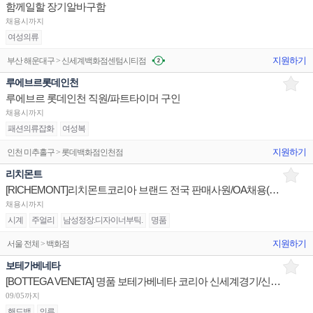
함께일할 장기알바구함
채용시까지
여성의류
지원하기
부산 해운대구 > 신세계백화점센텀시티점
루에브르롯데인천
루에브르 롯데인천 직원/파트타이머 구인
채용시까지
패션의류잡화
여성복
지원하기
인천 미추홀구 > 롯데백화점인천점
리치몬트
[RICHEMONT]리치몬트코리아 브랜드 전국 판매사원/OA채용(까르띠에,반클리프,알라이아,끌로에,델보 등)
채용시까지
시계
주얼리
남성정장.디자이너부틱.
명품
지원하기
서울 전체 > 백화점
보테가베네타
[BOTTEGA VENETA] 명품 보테가베네타 코리아 신세계경기/신세계대전 판매사원 채용
09/05까지
핸드백
의류