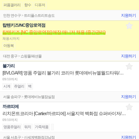
퍼퓸갤러리
향수
디퓨저
지원하기
인천 연수구 > 트리플스트리트송도
탑텐키즈/NC중앙로역점
탑텐키즈 [NC 중앙로역점] 매장 매니저 채용 (중간관리)
채용시까지
아동복
지원하기
대전 중구 > 쇼핑몰/패션몰
불가리
[BVLGARI] 명품 주얼리 불가리 코리아 롯데애비뉴엘월드타워/현대판교/신세계센텀 부점장 채용
09/10까지
시계
쥬얼리
백
지원하기
서울 송파구 > 롯데에비뉴엘잠실점
까르띠에
리치몬트코리아 [Cartier/까르띠에] 서울지역 백화점 슈퍼바이저/판매사원/어드민 채용
09/10까지
명품쥬얼리
워치
가죽제품
지원하기
서울 서초구 > 신세계백화점강남점