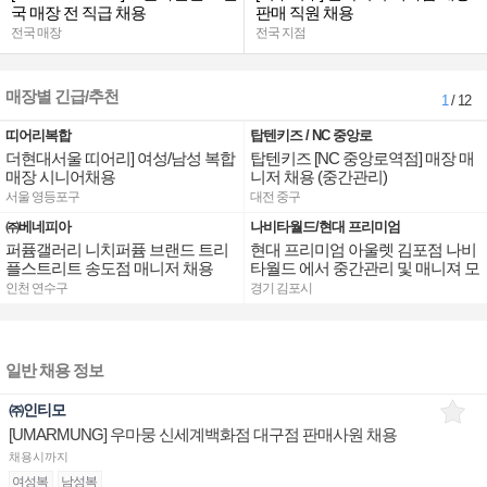
국 매장 전 직급 채용
판매 직원 채용
전국 매장
전국 지점
매장별 긴급/추천
1
/ 12
띠어리복합
탑텐키즈 / NC 중앙로
더현대서울 띠어리] 여성/남성 복합
탑텐키즈 [NC 중앙로역점] 매장 매
매장 시니어채용
니저 채용 (중간관리)
서울 영등포구
대전 중구
㈜베네피아
나비타월드/현대 프리미엄
퍼퓸갤러리 니치퍼퓸 브랜드 트리
현대 프리미엄 아울렛 김포점 나비
플스트리트 송도점 매니저 채용
타월드 에서 중간관리 및 매니져 모
십니다.
인천 연수구
경기 김포시
일반 채용 정보
㈜인티모
[UMARMUNG] 우마뭉 신세계백화점 대구점 판매사원 채용
채용시까지
여성복
남성복