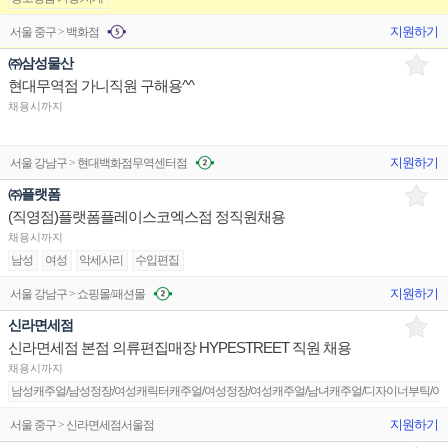
지원하기
서울 중구 > 백화점
㈜삼성물산
현대무역점 가니직원 구해용^^
채용시까지
지원하기
서울 강남구 > 현대백화점무역센터점
㈜플랫폼
(직영점)플랫폼플레이스코엑스점 정직원채용
채용시까지
남성
여성
악세사리
수입편집
지원하기
서울 강남구 > 쇼핑몰/패션몰
신라면세점
신라면세점 본점 의류편집매장 HYPESTREET 직원 채용
채용시까지
남성캐주얼/남성정장/여성캐릭터캐주얼/여성정장/여성캐주얼/남녀캐주얼/디자이너부틱/아동
지원하기
서울 중구 > 신라면세점서울점