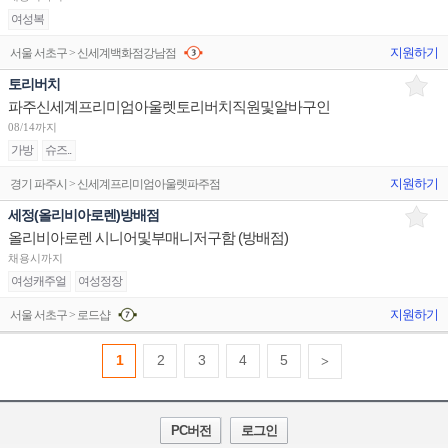
여성복
지원하기
서울 서초구 > 신세계백화점강남점
토리버치
파주신세계프리미엄아울렛토리버치직원및알바구인
08/14까지
가방
슈즈..
지원하기
경기 파주시 > 신세계프리미엄아울렛파주점
세정(올리비아로렌)방배점
올리비아로렌 시니어및부매니저구함 (방배점)
채용시까지
여성캐주얼
여성정장
지원하기
서울 서초구 > 로드샵
1
2
3
4
5
>
PC버전
로그인