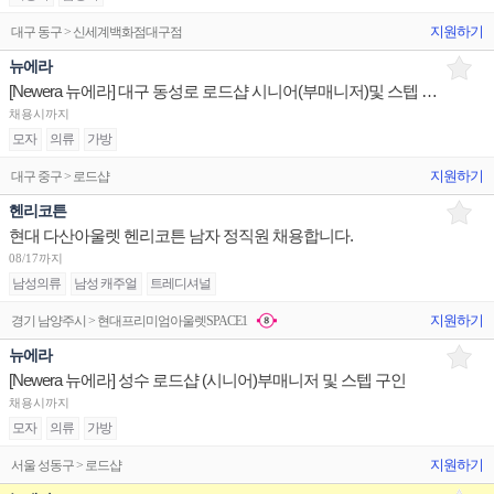
지원하기
대구 동구 > 신세계백화점대구점
뉴에라
[Newera 뉴에라] 대구 동성로 로드샵 시니어(부매니저)및 스텝 구인
채용시까지
모자
의류
가방
지원하기
대구 중구 > 로드샵
헨리코튼
현대 다산아울렛 헨리코튼 남자 정직원 채용합니다.
08/17까지
남성의류
남성 캐주얼
트레디셔널
지원하기
경기 남양주시 > 현대프리미엄아울렛SPACE1
뉴에라
[Newera 뉴에라] 성수 로드샵 (시니어)부매니저 및 스텝 구인
채용시까지
모자
의류
가방
지원하기
서울 성동구 > 로드샵