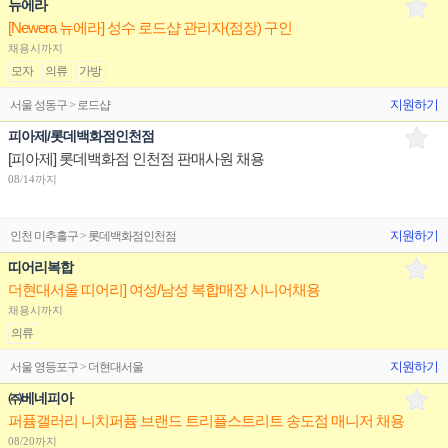
뉴에라
[Newera 뉴에라] 성수 로드샵 관리자(점장) 구인
채용시까지
모자
의류
가방
지원하기
서울 성동구 > 로드샵
피아제/롯데백화점인천점
[피아제] 롯데백화점 인천점 판매사원 채용
08/14까지
지원하기
인천 미추홀구 > 롯데백화점인천점
띠어리복합
더현대서울 띠어리] 여성/남성 복합매장 시니어채용
채용시까지
의류
지원하기
서울 영등포구 > 더현대서울
㈜베네피아
퍼퓸갤러리 니치퍼퓸 브랜드 트리플스트리트 송도점 매니저 채용
08/20까지