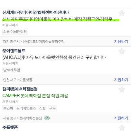
신세계파주/더아이잗컬렉션/아이잗바바
신세계파주프리미엄아울렛 아이잗바바 매장 직원구인/경력우대/분위기좋은매장/장기근무환영
채용시까지
의류-여성캐릭터
지원하기
경기 파주시 > 신세계프리미엄아울렛파주점
㈜이랜드월드
[WHO.A.U]후아유 모다아울렛인천점 중간관리 구인합니다
채용시까지
남.여캐주얼
지원하기
인천 서구 > 아울렛몰
캠퍼/롯데백화점본점
CAMPER 롯데백화점 본점 직원 채용
채용시까지
수입화
프리미엄슈즈
신발
구두
지원하기
서울 중구 > 롯데백화점본점
㈜플랫폼