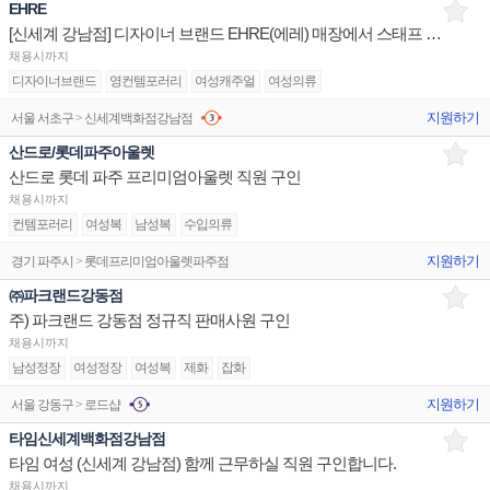
EHRE
[신세계 강남점] 디자이너 브랜드 EHRE(에레) 매장에서 스태프 및 아르바이트 구인합니다.
채용시까지
디자이너브랜드
영컨템포러리
여성캐주얼
여성의류
지원하기
서울 서초구 > 신세계백화점강남점
산드로/롯데파주아울렛
산드로 롯데 파주 프리미엄아울렛 직원 구인
채용시까지
컨템포러리
여성복
남성복
수입의류
지원하기
경기 파주시 > 롯데프리미엄아울렛파주점
㈜파크랜드강동점
주) 파크랜드 강동점 정규직 판매사원 구인
채용시까지
남성정장
여성정장
여성복
제화
잡화
지원하기
서울 강동구 > 로드샵
타임신세계백화점강남점
타임 여성 (신세계 강남점) 함께 근무하실 직원 구인합니다.
채용시까지