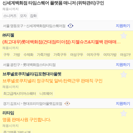
신세계백화점 타임스퀘어 플랫폼 매니저 (위탁관리)구인
채용시까지
스니커즈
모자
잡화
지원하기
서울 영등포구 > 신세계백화점타임스퀘어점
㈜지젤
(최고대우)롯데백화점(건대점/미아점) 지젤슈즈&지젤백 판매매니저(직원) 구인합니다
채용시까지
구두
가방
수제화
가죽가방
가죽구두
여성구두
여자구두
여자가방
여성가
지원하기
서울 광진구 > 롯데백화점스타시티점
브루넬로쿠치넬리/김포현대아울렛
브루넬로쿠치넬리 정규직및 알바.탄력근무 판매직 구인
채용시까지
최고급캐시미어스웨터
니트웨어
지원하기
경기 김포시 > 현대프리미엄아울렛김포점
리타임
명품 판매사원 구인합니다.
채용시까지
중고명품 가방.시계