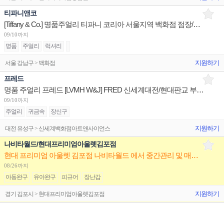
티파니앤코
[Tiffany & Co.] 명품주얼리 티파니 코리아 서울지역 백화점 점장/판매사원/오퍼레이션 채용
09/10까지
명품
주얼리
럭셔리
지원하기
서울 강남구 > 백화점
프레드
명품 주얼리 프레드 [LVMH W&J] FRED 신세계대전/현대판교 부점장~판매사원 채용
09/10까지
주얼리
귀금속
장신구
지원하기
대전 유성구 > 신세계백화점아트앤사이언스
나비타월드/현대프리미엄아울렛김포점
현대 프리미엄 아울렛 김포점 나비타월드 에서 중간관리 및 매니져 모십니다.
08/26까지
아동완구
유아완구
피규어
장난감
지원하기
경기 김포시 > 현대프리미엄아울렛김포점