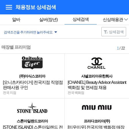
채용정보 상세검색
상세검색
알바
실버(장년)
신상채용관
상세검색
검색조건을 추가하려면 눌러주세요.
매장별 프리미엄
1
/ 22
(주)아식스코리아
샤넬코리아유한회사
[오니츠카타이거] 전국지점 직영점
[CHANEL] Beauty Advisor Assistant
판매사원 구인
백화점 및 면세점 채용
전국 지점
전국 백화점
스톤아일랜드코리아
프라다코리아(주)
[STONE ISLAND] 스톤아일랜드 전
[미우미우] 전국지역 백화점 매장