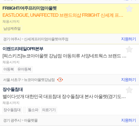
FR8IGHT/여주프리미엄아울렛
EASTLOGUE, UNAFFECTED 브랜드의샵 FR8IGHT 신세계 프리미엄 아울렛 여주점 매니저 구인
채용시까지
남성케쥬얼
지원하기
경기 여주시 > 신세계프리미엄아울렛여주점
이랜드리테일OPR본부
[픽스키즈]뉴코아아울렛 강남점 아동의류 서양네트웍스 브랜드 편집샵(블루독 외) 중간관리자 구인
채용시까지
아동복
유아동복
지원하기
서울 서초구 > 뉴코아아울렛강남점
장수돌침대
별이다섯개 대한민국 대표침대 장수돌침대 본사 아울렛(경기도 광주) 점장 채용
채용시까지
장수돌침대
돌소파
의료기기
지원하기
경기 광주시 > 아울렛몰