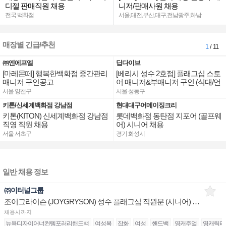
디젤 판매직원 채용
니저/판매사원 채용
전국 백화점
서울,대전,부산,대구,전남광주,하남
매장별 긴급/추천
1
/ 11
㈜엔에프엘
딥다이브
[마레몬떼] 행복한백화점 중간관리
[베리시 성수 2호점] 플래그십 스토
매니저 구인공고
어 매니저&부매니저 구인 (식대/언
어수당 지급)
서울 양천구
서울 성동구
키톤/신세계백화점 강남점
현대대구어메이징크리
키톤(KITON) 신세계백화점 강남점
롯데백화점 동탄점 지포어 (골프웨
직영 직원 채용
어) 시니어 채용
서울 서초구
경기 화성시
일반 채용 정보
㈜이터널그룹
조이그라이슨 (JOYGRYSON) 성수 플래그십 직원분 (시니어) 모십니다.
채용시까지
뉴욕디자이어너컨템포러리핸드백
여성복
잡화
여성
핸드백
영캐주얼
영캐릭터