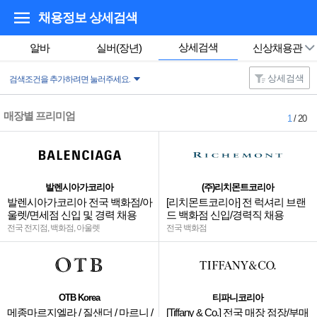
채용정보 상세검색
상세검색
알바
실버(장년)
신상채용관
상세검색
검색조건을 추가하려면 눌러주세요.
매장별 프리미엄
1
/ 20
발렌시아가코리아
(주)리치몬트코리아
발렌시아가코리아 전국 백화점/아
[리치몬트코리아] 전 럭셔리 브랜
울렛/면세점 신입 및 경력 채용
드 백화점 신입/경력직 채용
전국 전지점, 백화점, 아울렛
전국 백화점
OTB Korea
티파니코리아
메종마르지엘라 / 질샌더 / 마르니 /
[Tiffany & Co.] 전국 매장 점장/부매