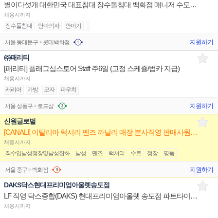
별이다섯개 대한민국 대표침대 장수돌침대 백화점 매니저 수도권- 롯데 청량리&미아 백화점
채용시까지
장수돌침대
안마의자
안마기
지원하기
서울 동대문구 > 롯데백화점
㈜패리티
[패리티] 플래그십스토어 Staff 주6일 (고정 스케쥴/법카 지급)
채용시까지
캐리어
가방
모자
파우치
지원하기
서울 성동구 > 로드샵
신원글로벌
[CANALI] 이탈리아 럭셔리 맨즈 까날리 매장 본사직영 판매사원 채용
채용시까지
직수입남성정장및남성잡화
남성
맨즈
럭셔리
수트
정장
명품
지원하기
서울 중구 > 백화점
DAKS닥스현대프리미엄아울렛송도점
LF 직영 닥스종합(DAKS) 현대프리미엄아울렛 송도점 파트타이머(아르바이트) 구인
채용시까지