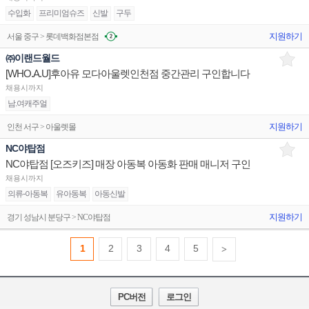
수입화
프리미엄슈즈
신발
구두
지원하기
서울 중구 > 롯데백화점본점
㈜이랜드월드
[WHO.A.U]후아유 모다아울렛인천점 중간관리 구인합니다
채용시까지
남.여캐주얼
지원하기
인천 서구 > 아울렛몰
NC야탑점
NC야탑점 [오즈키즈] 매장 아동복 아동화 판매 매니저 구인
채용시까지
의류-아동복
유아동복
아동신발
지원하기
경기 성남시 분당구 > NC야탑점
1
2
3
4
5
>
PC버전
로그인