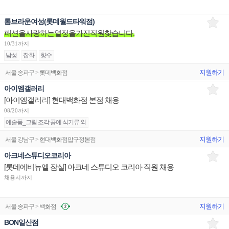
톰브라운여성(롯데월드타워점)
패션을사랑하는열정을가진직원찾습니다.
10/31까지
남성
잡화
향수
지원하기
서울 송파구 > 롯데백화점
아이엠갤러리
[아이엠갤러리] 현대백화점 본점 채용
08/20까지
예술품_그림 조각 공예 식기류 외
지원하기
서울 강남구 > 현대백화점압구정본점
아크네스튜디오코리아
[롯데에비뉴엘 잠실] 아크네 스튜디오 코리아 직원 채용
채용시까지
지원하기
서울 송파구 > 백화점
BON일산점