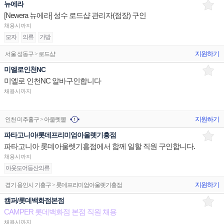
뉴에라
[Newera 뉴에라] 성수 로드샵 관리자(점장) 구인
채용시까지
모자
의류
가방
지원하기
서울 성동구 > 로드샵
미엘로인천NC
미엘로 인천NC 알바구인합니다
채용시까지
지원하기
인천 미추홀구 > 아울렛몰
파타고니아/롯데프리미엄아울렛기흥점
파타고니아 롯데아울렛기흥점에서 함께 일할 직원 구인합니다.
채용시까지
아웃도어등산의류
지원하기
경기 용인시 기흥구 > 롯데프리미엄아울렛기흥점
캠퍼/롯데백화점본점
CAMPER 롯데백화점 본점 직원 채용
채용시까지