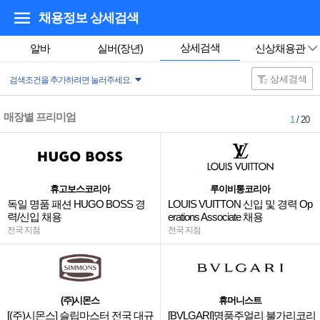
채용정보 상세검색
상세검색
알바
실버(장년)
신상채용관
상세검색
검색조건을 추가하려면 눌러주세요.
매장별 프리미엄
1
/ 20
휴고보스코리아
루이비통코리아
독일 명품 패션 HUGO BOSS 경
LOUIS VUITTON 신입 및 경력 Op
력/신입 채용
erations Associate 채용
전국 지점
전국 지점
(주)시몬스
휴머니스트
[(주)시몬스] 슬립마스터 전국 대규
[BVLGARI]명품주얼리 불가리코리