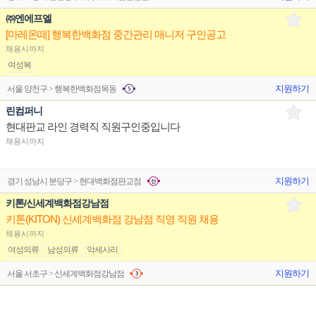
㈜엔에프엘
[마레몬떼] 행복한백화점 중간관리 매니저 구인공고
채용시까지
여성복
지원하기
서울 양천구 > 행복한백화점목동
린컴퍼니
현대판교 라인 경력직 직원구인중입니다
채용시까지
지원하기
경기 성남시 분당구 > 현대백화점판교점
키톤/신세계백화점강남점
키톤(KITON) 신세계백화점 강남점 직영 직원 채용
채용시까지
여성의류
남성의류
악세사리
지원하기
서울 서초구 > 신세계백화점강남점