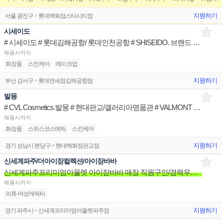
지원하기
서울 광진구 > 롯데백화점스타시티점
시세이도
# 시세이도 # 롯데김해공항/ 롯데인천공항 # SHISEIDO. 브랜드 STAFF
채용시까지
화장품
스킨케어
메이크업
지원하기
부산 강서구 > 롯데면세점김해공항점
발몽
# CVL Cosmetics.발몽 # 현대판교/갤러리아명품관 # VALMONT 브랜드 STAFF
채용시까지
화장품
스위스코스메틱
스킨케어
지원하기
경기 성남시 분당구 > 현대백화점판교점
신세계파주/더아이잗컬렉션/아이잗바바
신세계파주프리미엄아울렛 아이잗바바 매장 직원구인/경력우대/분위기좋은매장/장기근무환영
채용시까지
의류-여성캐릭터
지원하기
경기 파주시 > 신세계프리미엄아울렛파주점