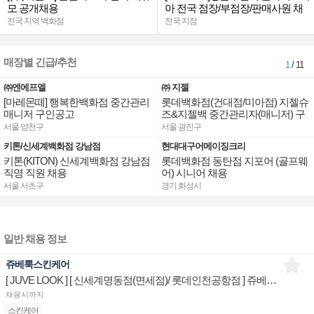
모 공개채용
아 전국 점장/부점장/판매사원 채
용
전국 지역 백화점
전국 지점
매장별 긴급/추천
1
/ 11
㈜엔에프엘
㈜ 지젤
[마레몬떼] 행복한백화점 중간관리
롯데백화점(건대점/미아점) 지젤슈
매니저 구인공고
즈&지젤백 중간관리자(매니저) 구
인합니다
서울 양천구
서울 광진구
키톤/신세계백화점 강남점
현대대구어메이징크리
키톤(KITON) 신세계백화점 강남점
롯데백화점 동탄점 지포어 (골프웨
직영 직원 채용
어) 시니어 채용
서울 서초구
경기 화성시
일반 채용 정보
쥬베룩스킨케어
[ JUVE LOOK ] [ 신세계명동점(면세점)/ 롯데인천공항점 ] 쥬베룩 제품디스플레이 판매전문직원
채용시까지
스킨케어