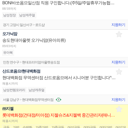
BON/바쏘옴므일산점 직원 구인합니다.(주5일/주말휴무가능협의/오프,온라인운영)
08/18까지
남성정장
남성캐주얼
지원하기
경기 고양시 일산서구 > 로드샵
오가닉맘
송도현대아울렛 오가닉맘(유아의류)
09/03까지
유아복
지원하기
인천 연수구 > 현대프리미엄아울렛송도점
산드로옴므/현대백화점
현대백화점 무역센터점 산드로옴므에서 시니어분 구인합니다^^ 편하게연락주세요
채용시까지
남성컨템포러리
남성캐쥬얼
지원하기
서울 강남구 > 현대백화점무역센터점
㈜지젤
롯데백화점(건대점/미아점) 지젤슈즈&지젤백 중간관리자(매니저) 구인합니다
채용시까지
구두
가방
수제화
가죽가방
가죽구두
여성구두
여자구두
여자가방
여성가