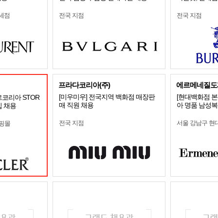
세점
전국 지점
전국 지점
프라다코리아(주)
에르메네질도
[미우미우] 전국지역 백화점 매장판
[현대백화점 본
르코리아 STOR
매 직원 채용
아 명품 남성복 
입 채용
전국 지점
서울 강남구 
쇼핑몰