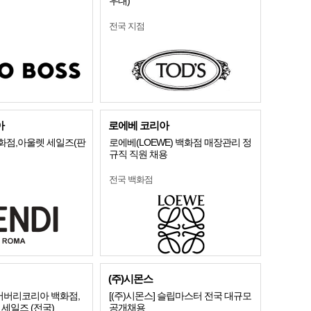
우대)
전국 지점
아
로에베 코리아
화점,아울렛 세일즈(판
로에베(LOEWE) 백화점 매장관리 정
규직 직원 채용
전국 백화점
(주)시몬스
] 버버리코리아 백화점,
[(주)시몬스] 슬립마스터 전국 대규모
 세일즈 (전국)
공개채용