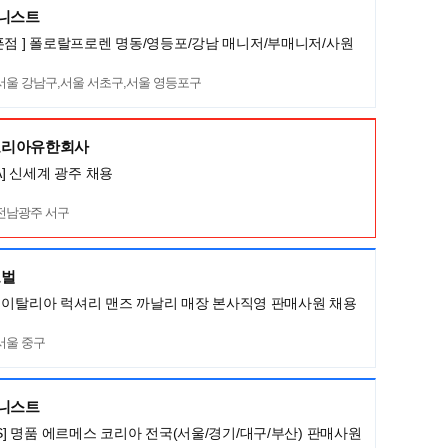
머니스트
픈점 ] 폴로랄프로렌 명동/영등포/강남 매니저/부매니저/사원
서울 강남구,서울 서초구,서울 영등포구
코리아유한회사
A] 신세계 광주 채용
전남광주 서구
로벌
LI] 이탈리아 럭셔리 맨즈 까날리 매장 본사직영 판매사원 채용
서울 중구
머니스트
ES] 명품 에르메스 코리아 전국(서울/경기/대구/부산) 판매사원