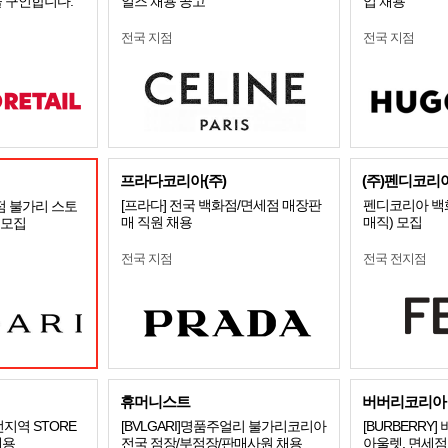
 구인합니다.
일즈 채용 공고
입 채용
전국 지점
전국 지점
프라다코리아(주)
(주)펜디코리
[프라다] 전국 백화점/면세점 매장판
펜디코리아 백
점 불가리 스토
매 직원 채용
매직) 모집
R 모집
전국 지점
전국 전지점
휴머니스트
버버리코리아
] 전지역 STORE
[BVLGARI]명품주얼리 불가리코리아
[BURBERRY
채용
전국 점장/부점장/판매사원 채용
아울렛, 면세점