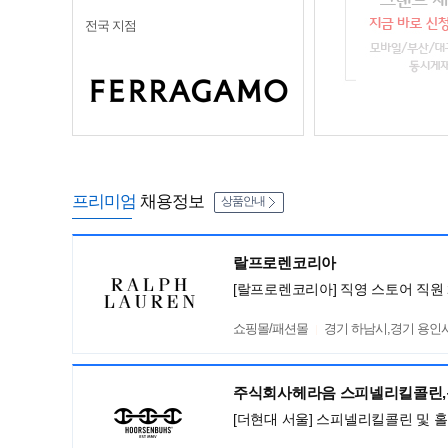
전국 지점
프리미엄
채용정보
상품안내
랄프로렌코리아
[랄프로렌코리아] 직영 스토어 직원 
쇼핑몰/패션몰
경기 하남시,경기 용인시 기
주식회사헤라음 스피넬리킬콜린
[더현대 서울] 스피넬리킬콜린 및 