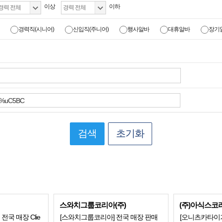
이상
이하
경력직(시니어)
신입직(주니어)
행사알바
대휴알바
장기
검색
초기화
스와치그룹코리아(주)
(주)아식스코
] 전국 매장 Clie
[스와치그룹코리아] 전국 매장 판매
[오니츠카타이