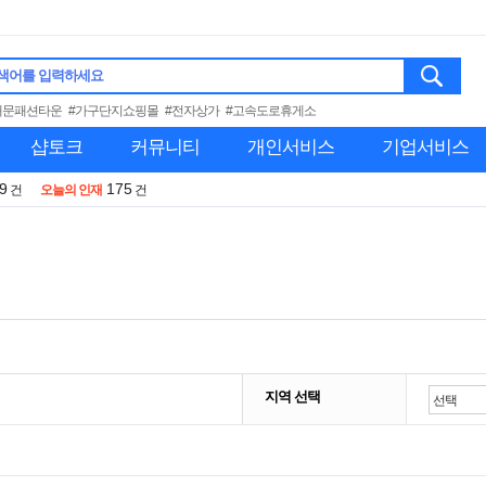
색어를 입력하세요
대문패션타운
#가구단지쇼핑몰
#전자상가
#고속도로휴게소
샵토크
커뮤니티
개인서비스
기업서비스
9
175
건
오늘의 인재
건
지역 선택