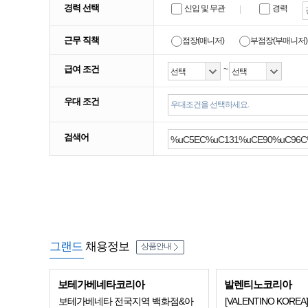
경력 선택
신입 및 무관
경력
근무 직책
점장(매니저)
부점장(부매니저)
급여 조건
~
우대 조건
우대조건을 선택하세요.
검색어
그랜드
채용정보
상품안내
보테가베네타코리아
발렌티노코리아
보테가베네타 전국지역 백화점&아
[VALENTINO KOREA