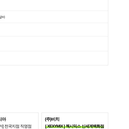
알바
리아
(주)비치
거] 전국지점 직영점
[ XEXYMIX ] 젝시믹스 신세계백화점