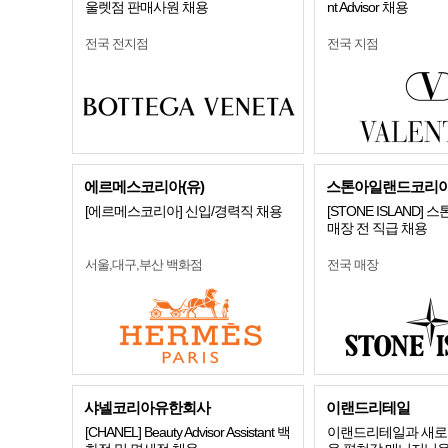
울렛점 판매사원 채용
nt Advisor 채용
전국 전지점
전국 지점
에르메스코리아(유)
스톤아일랜드코리
[에르메스코리아] 신입/경력직 채용
[STONE ISLAND]
매장 전 직급 채용
서울,대구,부산 백화점
전국 매장
샤넬코리아유한회사
이랜드리테일
[CHANEL] Beauty Advisor Assistant 백
이랜드리테일과 새로