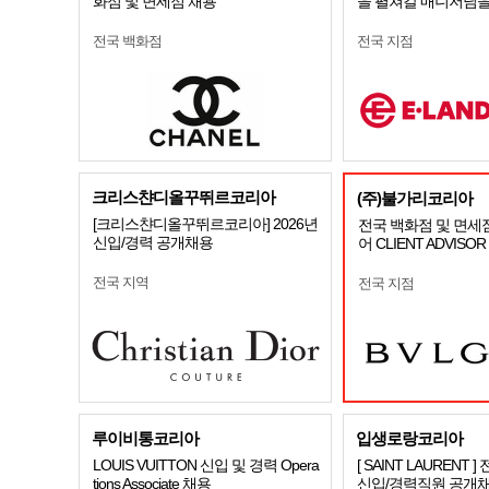
화점 및 면세점 채용
을 펼쳐갈 매니저님을
전국 백화점
전국 지점
크리스챤디올꾸뛰르코리아
(주)불가리코리아
[크리스챤디올꾸뛰르코리아] 2026년
전국 백화점 및 면세
신입/경력 공개채용
어 CLIENT ADVISO
전국 지역
전국 지점
루이비통코리아
입생로랑코리아
LOUIS VUITTON 신입 및 경력 Opera
[ SAINT LAURENT 
tions Associate 채용
신입/경력직원 공개