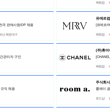
백화점
유메르
전국 판매사원/OP 채용
[유메르/
,부산 해운대구
백화점
(주)휴
중간관리자 구인
[CHANE
백화점
주식회사
정규직 채용
룸에이 
로드샵