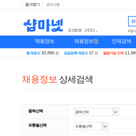
즐겨찾기
공지사항
검
#동
채용정보
채용정보
맵
인재검색
30,885
37
11,98
총 채용건
건
당일등록 채용건
건
열람가능 인재
채용정보
상세검색
품목선택
유통별선택