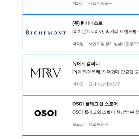
백화점
서울 영등포구
(주)휴머니스트
[리치몬트코리아] 럭셔리 브랜드별 
백화점
서울 지점,경기 성남시 분당구
유메르컴퍼니
[유메르/메르레브] 더현대 판교점 
백화점
경기 성남시 분당구
OSOI 플래그쉽 스토어
OSOI 플래그쉽 스토어 한남/성수 
로드샵
서울 용산구