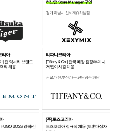
하남점 Store Manager 구인
경기 하남시 신세계百하남점
코리아
티파니코리아
] 전 럭셔리 브랜드
[Tiffany & Co.] 전국 매장 점장/부매니
경력직 채용
저/판매사원 채용
서울,대전,부산,대구,전남광주,하남
아
(주)토즈코리아
HUGO BOSS 경력/신
토즈코리아 정규직 채용 (보훈대상자