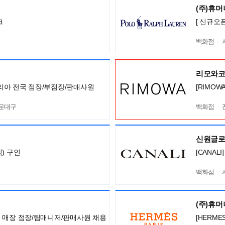
(주)휴
크
[ 신규오
백화점
리모와
니 코리아 전국 점장/부점장/판매사원
[RIMOW
해운대구
백화점
신원글
) 구인
[CANA
백화점
(주)휴
아 전국 매장 점장/팀매니저/판매사원 채용
[HERM