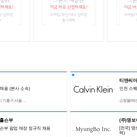
티앤씨아
채용 (본사 소속)
인천 스퀘
흥구,서울 서초구
쇼핑몰/패
,홀슨부
(주)명
[전국] 
홀슨부 팝업 매장 정규직 채용
력)