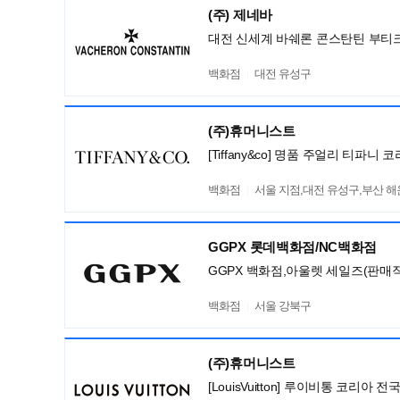
(주) 제네바
대전 신세계 바쉐론 콘스탄틴 부티
백화점
대전 유성구
(주)휴머니스트
[Tiffany&co] 명품 주얼리 티파
백화점
서울 지점,대전 유성구,부산 
GGPX 롯데백화점/NC백화점
GGPX 백화점,아울렛 세일즈(판매직
백화점
서울 강북구
(주)휴머니스트
[LouisVuitton] 루이비통 코리