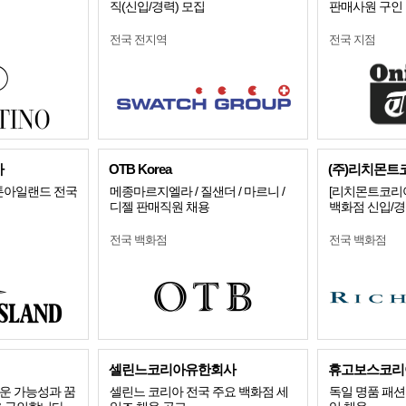
직(신입/경력) 모집
판매사원 구인
전국 전지역
전국 지점
아
OTB Korea
(주)리치몬트
 스톤아일랜드 전국
메종마르지엘라 / 질샌더 / 마르니 /
[리치몬트코리아
디젤 판매직원 채용
백화점 신입/
전국 백화점
전국 백화점
셀린느코리아유한회사
휴고보스코리
운 가능성과 꿈
셀린느 코리아 전국 주요 백화점 세
독일 명품 패션 