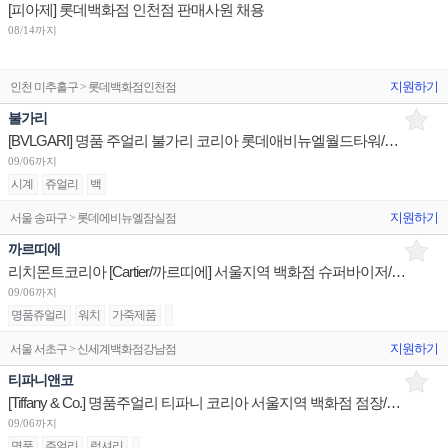
[피아제] 롯데백화점 인천점 판매사원 채용
08/14까지
지원하기
인천 미추홀구 > 롯데백화점인천점
불가리
[BVLGARI] 명품 주얼리 불가리 코리아 롯데애비뉴엘월드타워/현대판교/신세계센텀 부점장 채용
09/06까지
시계
쥬얼리
백
지원하기
서울 송파구 > 롯데에비뉴엘잠실점
까르띠에
리치몬트코리아 [Cartier/까르띠에] 서울지역 백화점 슈퍼바이저/판매사원/어드민 채용
09/06까지
명품쥬얼리
워치
가죽제품
지원하기
서울 서초구 > 신세계백화점강남점
티파니앤코
[Tiffany & Co.] 명품주얼리 티파니 코리아 서울지역 백화점 점장/판매사원/오퍼레이션 채용
09/06까지
명품
주얼리
럭셔리