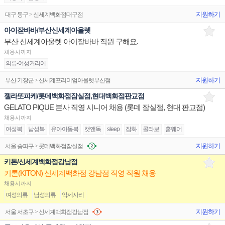
지원하기
대구 동구 > 신세계백화점대구점
아이잗바바/부산신세계아울렛
부산 신세계아울렛 아이잗바바 직원 구해요.
채용시까지
의류-여성커리어
지원하기
부산 기장군 > 신세계프리미엄아울렛부산점
젤라또피케/롯데백화점잠실점,현대백화점판교점
GELATO PIQUE 본사 직영 시니어 채용 (롯데 잠실점, 현대 판교점)
채용시까지
여성복
남성복
유아아동복
캣앤독
sleep
잡화
콜라보
홈웨어
지원하기
서울 송파구 > 롯데백화점잠실점
키톤/신세계백화점강남점
키톤(KITON) 신세계백화점 강남점 직영 직원 채용
채용시까지
여성의류
남성의류
악세사리
지원하기
서울 서초구 > 신세계백화점강남점