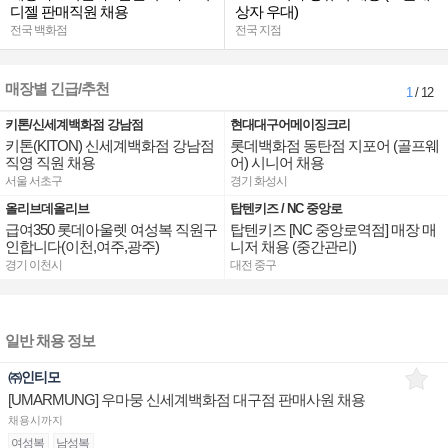
디젤 판매직원 채용
상자 우대)
전국 백화점
전국 지점
매장별 긴급/추천
1
/ 12
키톤/신세계백화점 강남점
현대대구어메이징크리
키톤(KITON) 신세계백화점 강남점
롯데백화점 동탄점 지포어 (골프웨
직영 직원 채용
어) 시니어 채용
서울 서초구
경기 화성시
올리브데올리브
탑텐키즈 / NC 중앙로
급여350 롯데아울렛 여성복 직원구
탑텐키즈 [NC 중앙로역점] 매장 매
인합니다(이천,여주,광주)
니저 채용 (중간관리)
경기 이천시
대전 중구
일반 채용 정보
㈜인티모
[UMARMUNG] 우마뭉 신세계백화점 대구점 판매사원 채용
채용시까지
여성복
남성복