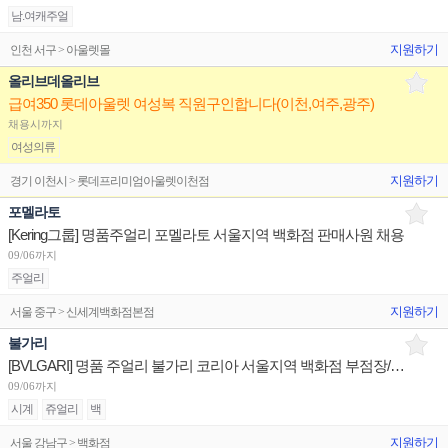
남.여캐주얼
지원하기
인천 서구 > 아울렛몰
올리브데올리브
급여350 롯데아울렛 여성복 직원구인합니다(이천,여주,광주)
채용시까지
여성의류
지원하기
경기 이천시 > 롯데프리미엄아울렛이천점
포멜라토
[Kering그룹] 명품주얼리 포멜라토 서울지역 백화점 판매사원 채용
09/06까지
주얼리
지원하기
서울 중구 > 신세계백화점본점
불가리
[BVLGARI] 명품 주얼리 불가리 코리아 서울지역 백화점 부점장/판매사원/어드민 채용
09/06까지
시계
쥬얼리
백
지원하기
서울 강남구 > 백화점