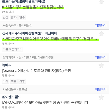
톰브라운여성(롯데월드타워점)
패션을사랑하는열정을가진직원찾습니다.
10/31까지
남성
잡화
향수
지원하기
서울 송파구 > 롯데백화점
신세계파주/더아이잗컬렉션/아이잗바바
신세계파주프리미엄아울렛 아이잗바바 매장 직원구인/경력우대/분위기좋은매장/장기근무환영
채용시까지
의류-여성캐릭터
지원하기
경기 파주시 > 신세계프리미엄아울렛파주점
뉴에라
[Newera 뉴에라] 성수 로드샵 관리자(점장) 구인
채용시까지
모자
의류
가방
지원하기
서울 성동구 > 로드샵
㈜이랜드월드
[WHO.A.U]후아유 모다아울렛인천점 중간관리 구인합니다
채용시까지