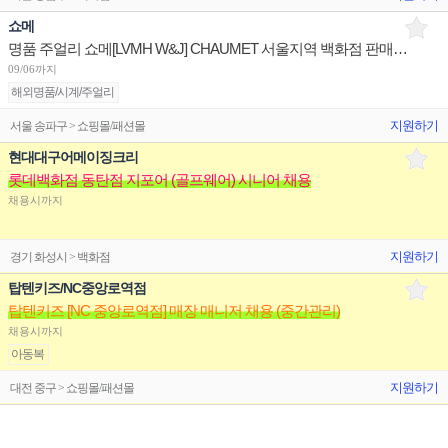
쇼메
명품 주얼리 쇼메[LVMH W&J] CHAUMET 서울지역 백화점 판매사원 채용
09/06까지
해외명품/시계/주얼리
지원하기
서울 송파구 > 쇼핑몰/패션몰
현대대구어메이징크리
롯데백화점 동탄점 지포어 (골프웨어) 시니어 채용
채용시까지
지원하기
경기 화성시 > 백화점
탑텐키즈/NC중앙로역점
탑텐키즈 [NC 중앙로역점] 매장 매니저 채용 (중간관리)
채용시까지
아동복
지원하기
대전 중구 > 쇼핑몰/패션몰