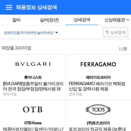
채용정보 상세검색
상세검색
알바
실버(장년)
신상채용관
상세검색
검색조건을 추가하려면 눌러주세요.
매장별 프리미엄
1
/ 20
휴머니스트
페라가모코리아
[BVLGARI]명품주얼리 불가리코리
FERRAGAMO 페라가모 백화점
아 전국 점장/부점장/판매사원 채
신입 및 경력사원 채용
용
전국 지점
전국 지점
OTB Korea
(주)토즈코리아
메종마르지엘라 / 질샌더 / 마르니 /
토즈코리아 정규직 채용 (보훈대