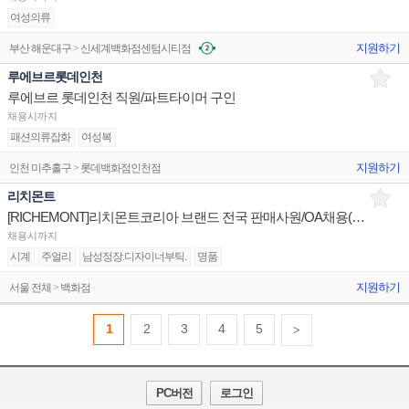
여성의류
지원하기
부산 해운대구 > 신세계백화점센텀시티점
루에브르롯데인천
루에브르 롯데인천 직원/파트타이머 구인
채용시까지
패션의류잡화
여성복
지원하기
인천 미추홀구 > 롯데백화점인천점
리치몬트
[RICHEMONT]리치몬트코리아 브랜드 전국 판매사원/OA채용(까르띠에,반클리프,알라이아,끌로에,델보 등)
채용시까지
시계
주얼리
남성정장.디자이너부틱.
명품
지원하기
서울 전체 > 백화점
1
2
3
4
5
>
PC버전
로그인