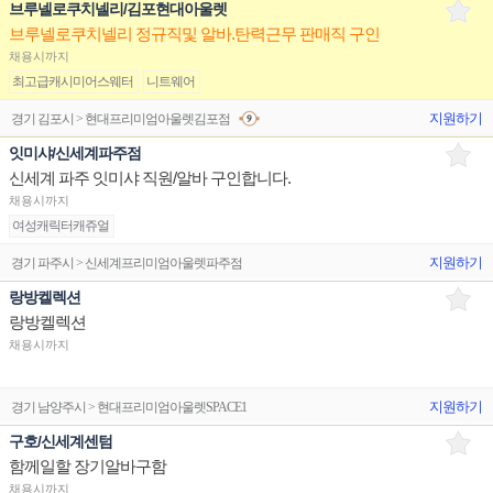
브루넬로쿠치넬리/김포현대아울렛
브루넬로쿠치넬리 정규직및 알바.탄력근무 판매직 구인
채용시까지
최고급캐시미어스웨터
니트웨어
지원하기
경기 김포시 > 현대프리미엄아울렛김포점
잇미샤/신세계파주점
신세계 파주 잇미샤 직원/알바 구인합니다.
채용시까지
여성캐릭터캐쥬얼
지원하기
경기 파주시 > 신세계프리미엄아울렛파주점
랑방켈렉션
랑방켈렉션
채용시까지
지원하기
경기 남양주시 > 현대프리미엄아울렛SPACE1
구호/신세계센텀
함께일할 장기알바구함
채용시까지