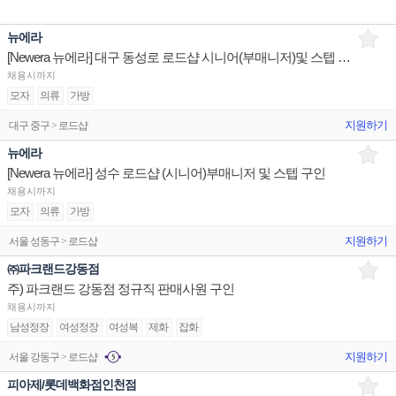
뉴에라
[Newera 뉴에라] 대구 동성로 로드샵 시니어(부매니저)및 스텝 구인
채용시까지
모자
의류
가방
지원하기
대구 중구 > 로드샵
뉴에라
[Newera 뉴에라] 성수 로드샵 (시니어)부매니저 및 스텝 구인
채용시까지
모자
의류
가방
지원하기
서울 성동구 > 로드샵
㈜파크랜드강동점
주) 파크랜드 강동점 정규직 판매사원 구인
채용시까지
남성정장
여성정장
여성복
제화
잡화
지원하기
서울 강동구 > 로드샵
피아제/롯데백화점인천점