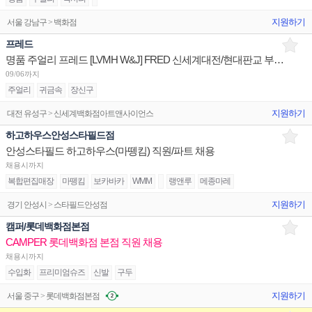
지원하기
서울 강남구 > 백화점
프레드
명품 주얼리 프레드 [LVMH W&J] FRED 신세계대전/현대판교 부점장~판매사원 채용
09/06까지
주얼리
귀금속
장신구
지원하기
대전 유성구 > 신세계백화점아트앤사이언스
하고하우스안성스타필드점
안성스타필드 하고하우스(마뗑킴) 직원/파트 채용
채용시까지
복합편집매장
마뗑킴
보카바카
WMM
랭앤루
메종마레
지원하기
경기 안성시 > 스타필드안성점
캠퍼/롯데백화점본점
CAMPER 롯데백화점 본점 직원 채용
채용시까지
수입화
프리미엄슈즈
신발
구두
지원하기
서울 중구 > 롯데백화점본점