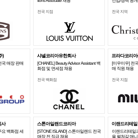
tions Associate 채용
신입/경력 공
전국 지점
전국 지역
)
샤넬코리아유한회사
프라다코리아(
전국 매장 판매
[CHANEL] Beauty Advisor Assistant 백
[미우미우] 전
화점 및 면세점 채용
매 직원 채용
전국 백화점
전국 지점
회사
스톤아일랜드코리아
이랜드리테일
주요 백화점 세
[STONE ISLAND] 스톤아일랜드 전국
이랜드리테일과
매장 전 직급 채용
을 펼쳐갈 매