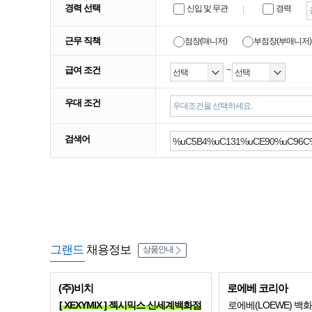
경력 선택
신입 및 무관
경력
근무 직책
점장(매니저)
부점장(부매니저)
급여 조건
~
우대 조건
우대조건을 선택하세요.
검색어
그랜드
채용정보
상품안내
(주)비치
로에베 코리아
[ XEXYMIX ] 젝시믹스 신세계백화점
로에베(LOEWE) 백