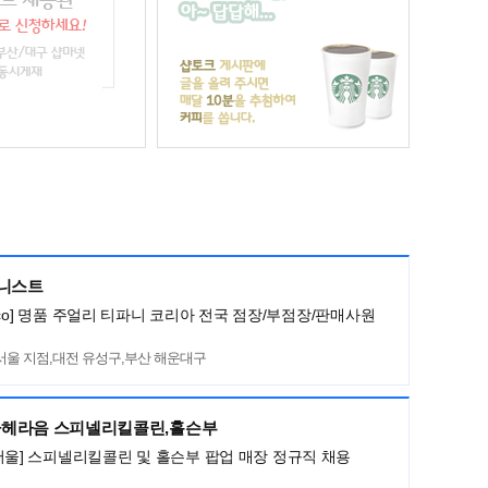
머니스트
ny&co] 명품 주얼리 티파니 코리아 전국 점장/부점장/판매사원
서울 지점,대전 유성구,부산 해운대구
헤라음 스피넬리킬콜린,홀슨부
서울] 스피넬리킬콜린 및 홀슨부 팝업 매장 정규직 채용