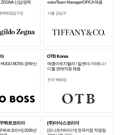
ZEGNA 신입/경력
ector/Team Manager/OP/CA 채용
현대백화점압구정
서울 강남구
아
OTB Korea
HUGO BOSS 경력/신
메종마르지엘라 / 질샌더 / 마르니 /
디젤 판매직원 채용
전국 백화점
꾸뛰르코리아
(주)아식스코리아
뛰르코리아] 2026년
[오니츠카타이거] 전국지점 직영점