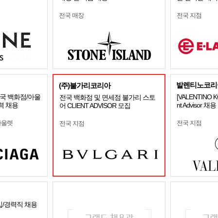
전국 매장
전국 지점
발렌티노코리
(주)불가리코리아
국 백화점/아울
[VALENTINO 
전국 백화점 및 면세점 불가리 스토
력 채용
nt Advisor 채용
어 CLIENT ADVISOR 모집
아울렛
전국 지점
전국 지점
입/경력직 채용