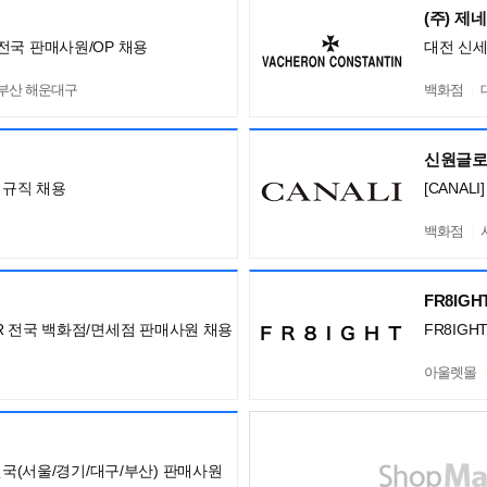
(주) 제
전국 판매사원/OP 채용
대전 신
,부산 해운대구
백화점
신원글
정규직 채용
[CANA
백화점
FR8IG
ISOR 전국 백화점/면세점 판매사원 채용
FR8IG
아울렛몰
전국(서울/경기/대구/부산) 판매사원