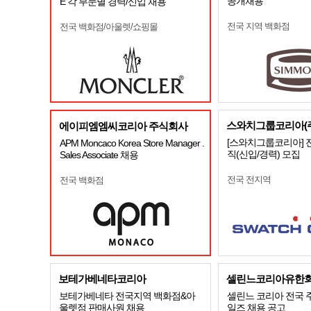
공개채용
E 각 부문별 경력/신입 채용
전국 지역 백화점
전국 백화점/아울렛/쇼핑몰
스와치그룹코리아(주
에이피엠엠씨코리아 주식회사
[스와치그룹코리아] 
APM Moncaco Korea Store Manager .
직(신입/경력) 모집
Sales Associate 채용
전국 전지역
전국 백화점
보테가베네타코리아
셀린느코리아유한
보테가베네타 전국지역 백화점&아
셀린느 코리아 전국 
울렛점 판매사원 채용
일즈 채용 공고