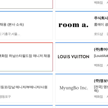
백화점
주식회사
채용 (본사 소속)
룸에이 
흥구,서울 서초구
로드샵
(주)휴
백화점 하남스타필드점 매니저 채용
[Louis
백화점
(주)명
[전국] 
/영등포/강남 매니저/부매니저/사원
력)
 영등포구
백화점