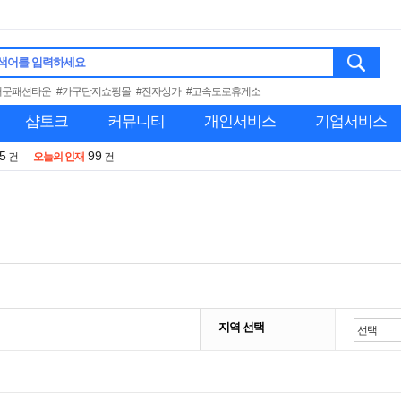
색어를 입력하세요
대문패션타운
#가구단지쇼핑몰
#전자상가
#고속도로휴게소
샵토크
커뮤니티
개인서비스
기업서비스
5
99
건
오늘의 인재
건
지역 선택