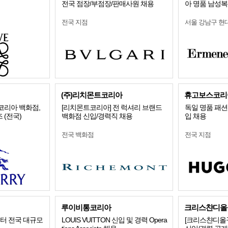
전국 점장/부점장/판매사원 채용
아 명품 남성복 
전국 지점
서울 강남구 
(주)리치몬트코리아
휴고보스코리
리코리아 백화점,
[리치몬트코리아] 전 럭셔리 브랜드
독일 명품 패션 
 (전국)
백화점 신입/경력직 채용
입 채용
전국 백화점
전국 지점
루이비통코리아
크리스챤디올
스터 전국 대규모
LOUIS VUITTON 신입 및 경력 Opera
[크리스챤디올꾸