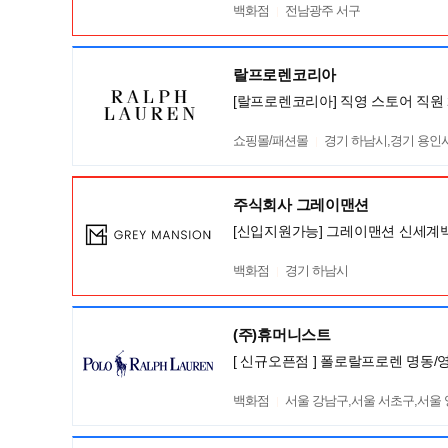
백화점
전남광주 서구
랄프로렌코리아
[랄프로렌코리아] 직영 스토어 직원 
쇼핑몰/패션몰
경기 하남시,경기 용인시 기
주식회사 그레이맨션
[신입지원가능] 그레이맨션 신세계
백화점
경기 하남시
(주)휴머니스트
[ 신규오픈점 ] 폴로랄프로렌 명동
백화점
서울 강남구,서울 서초구,서울