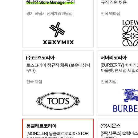
하남점 Store Manager 구인
규직 직원 채용
경기 하남시 신세계百하남점
전국 백화점
(주)토즈코리아
버버리코리아
토즈코리아 정규직 채용 (보훈대상자
[BURBERRY] 버버
우대)
아울렛, 면세점 세일즈
전국 지점
전국 지점
(주)시몬스
몽클레르코리아
[(주)시몬스] 슬립마
[MONCLER] 몽클레르코리아 STOR