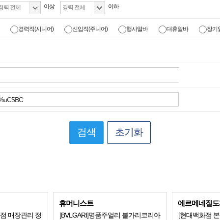
이상
이하
경력직(시니어)
신입직(주니어)
행사알바
대휴알바
장기
검색
초기화
휴머니스트
에르메네질도
화점 매장관리 정
[BVLGARI]명품주얼리 불가리코리아
[현대백화점 본