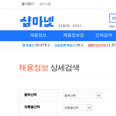
즐겨찾기
공지사항
검
#동
채용정보
채용정보
맵
인재검색
30,979
28
11,97
총 채용건
건
당일등록 채용건
건
열람가능 인재
채용정보
상세검색
품목선택
유통별선택