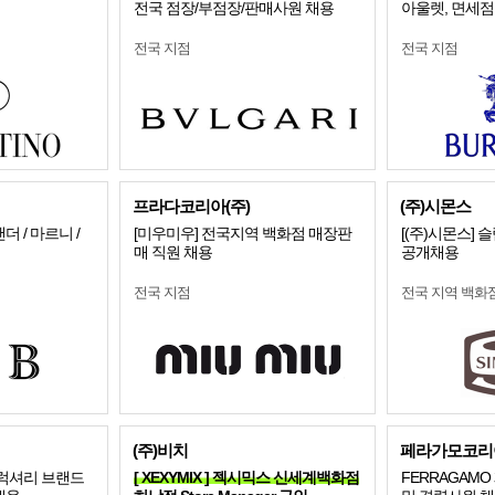
전국 점장/부점장/판매사원 채용
아울렛, 면세점
전국 지점
전국 지점
프라다코리아(주)
(주)시몬스
 / 마르니 /
[미우미우] 전국지역 백화점 매장판
[(주)시몬스]
매 직원 채용
공개채용
전국 지점
전국 지역 백화
(주)비치
페라가모코리
 럭셔리 브랜드
[ XEXYMIX ] 젝시믹스 신세계백화점
FERRAGAM