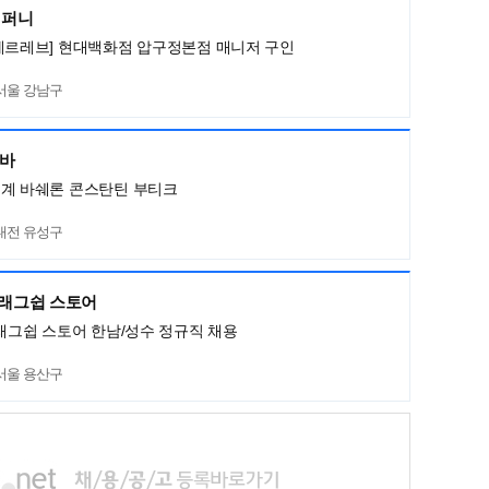
컴퍼니
메르레브] 현대백화점 압구정본점 매니저 구인
서울 강남구
네바
세계 바쉐론 콘스탄틴 부티크
대전 유성구
플래그쉽 스토어
플래그쉽 스토어 한남/성수 정규직 채용
서울 용산구