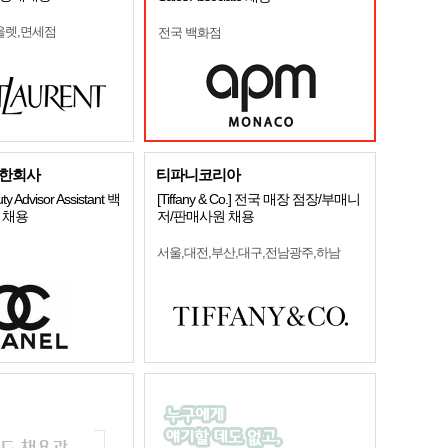
울렛,면세점
전국 백화점
한회사
티파니코리아
y Advisor Assistant 백
[Tiffany & Co.] 전국 매장 점장/부매니
 채용
저/판매사원 채용
서울,대전,부산,대구,전남광주,하남