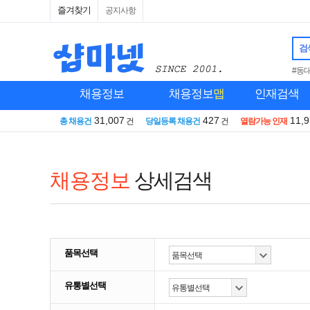
즐겨찾기
공지사항
검
#동
채용정보
채용정보
맵
인재검색
31,007
427
11,
총 채용건
건
당일등록 채용건
건
열람가능 인재
채용정보
상세검색
품목선택
유통별선택