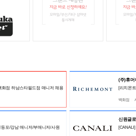
(주)휴
백화점 하남스타필드점 매니저 채용
[리치몬트
백화점
신원글
/영등포/강남 매니저/부매니저/사원
[CANA