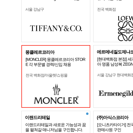
서울 강남구
전국 백화점
에르메네질도제냐
몽클레르코리아
[현대백화점 본점] 
[MONCLER] 몽클레르코리아 STOR
아 명품 남성복 ZEG
E 각 부문별 경력/신입 채용
서울 강남구 현대백화
전국 백화점/아울렛/쇼핑몰
이랜드리테일
(주)아식스코리아
이랜드리테일과 새로운 가능성과 꿈
[오니츠카타이거] 전
을 펼쳐갈 매니저님을 구인합니다.
판매사원 구인