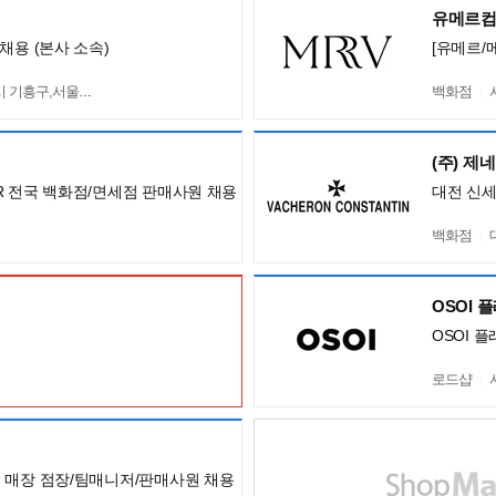
유메르
채용 (본사 소속)
[유메르/
흥구,서울 서초구
백화점
(주) 제
ISOR 전국 백화점/면세점 판매사원 채용
대전 신
백화점
OSOI 
OSOI 
로드샵
아 전국 매장 점장/팀매니저/판매사원 채용