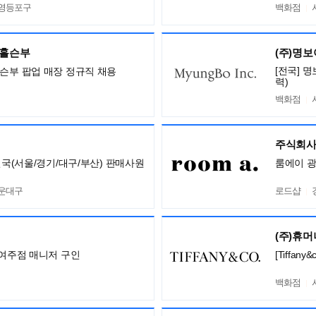
 영등포구
백화점
,홀슨부
(주)명
[전국] 
홀슨부 팝업 매장 정규직 채용
력)
백화점
주식회사
전국(서울/경기/대구/부산) 판매사원
룸에이 
해운대구
로드샵
(주)휴
 여주점 매니저 구인
[Tiffa
백화점