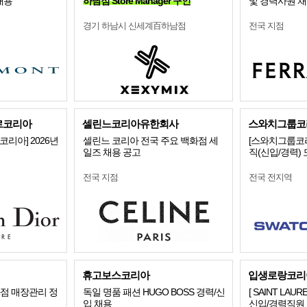
채용
하남점 Store Manager 구인
및 경력사원 
경기 하남시 신세계百하남점
전국 지점
르코리아
셀린느코리아유한회사
스와치그룹코리
리아] 2026년
셀린느 코리아 전국 주요 백화점 세
[스와치그룹코리
일즈 채용 공고
직(신입/경력)
전국 지점
전국 전지역
휴고보스코리아
입생로랑코리
화점 매장관리 정
독일 명품 패션 HUGO BOSS 경력/신
[ SAINT LAU
입 채용
신입/경력직원