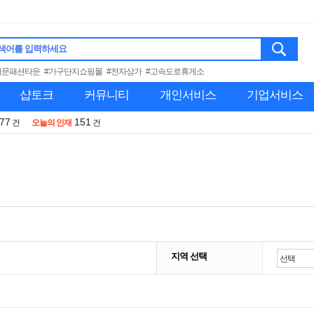
색어를 입력하세요
대문패션타운
#가구단지쇼핑몰
#전자상가
#고속도로휴게소
샵토크
커뮤니티
개인서비스
기업서비스
977
151
건
오늘의 인재
건
지역 선택