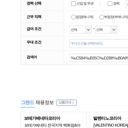
경력 선택
신입 및 무관
경력
근무 직책
점장(매니저)
부점장(부매니저)
급여 조건
~
우대 조건
우대조건을 선택하세요.
검색어
그랜드
채용정보
상품안내
보테가베네타코리아
발렌티노코리아
보테가베네타 전국지역 백화점&아
[VALENTINO KOREA