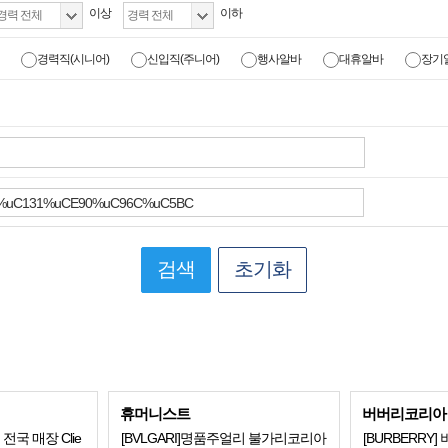
이상
이하
경력직(시니어)
신입직(주니어)
행사알바
대휴알바
장기
검색
초기화
휴머니스트
버버리코리아
] 전국 매장 Clie
[BVLGARI]명품주얼리 불가리코리아
[BURBERRY