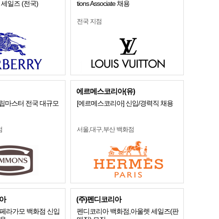
 세일즈 (전국)
tions Associate 채용
전국 지점
에르메스코리아(유)
 슬립마스터 전국 대규모
[에르메스코리아] 신입/경력직 채용
점
서울,대구,부산 백화점
아
(주)펜디코리아
O 페라가모 백화점 신입
펜디코리아 백화점,아울렛 세일즈(판