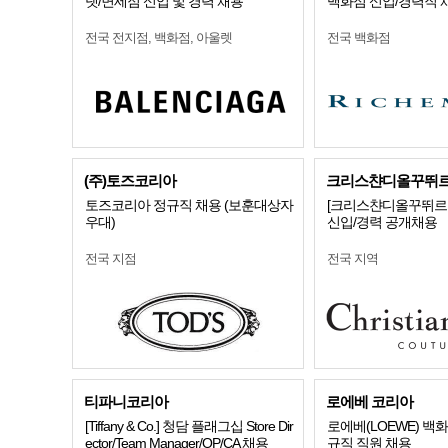
렛/면세점 신입 및 경력 채용
백화점 신입/경력직 
전국 전지점, 백화점, 아울렛
전국 백화점
(주)토즈코리아
크리스챤디올꾸뛰
토즈코리아 정규직 채용 (보훈대상자
[크리스챤디올꾸뛰르코
우대)
신입/경력 공개채용
전국 지점
전국 지역
티파니코리아
로에베 코리아
[Tiffany & Co.] 청담 플래그십 Store Dir
로에베(LOEWE) 백
ector/Team Manager/OP/CA 채용
규직 직원 채용