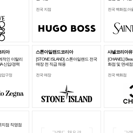
전국 지점
전국 백화점,아
코리아
스톤아일랜드코리아
샤넬코리아유
세계적인 이탈리
[STONE ISLAND] 스톤아일랜드 전국
[CHANEL] Beaut
NA 신입/경력
매장 전 직급 채용
화점 및 면세점
점압구정
전국 매장
전국 백화점
국지점 직영점