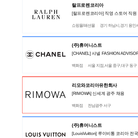
랄프로렌코리아
[랄프로렌코리아] 직영 스토어 직원 
쇼핑몰/패션몰
경기 하남시,경기 용인시 기
(주)휴머니스트
[CHANEL] 샤넬 FASHION ADV
백화점
서울 지점,서울 중구,대구 동구
리모와코리아유한회사
[RIMOWA] 신세계 광주 채용
백화점
전남광주 서구
(주)휴머니스트
[LouisVuitton] 루이비통 코리