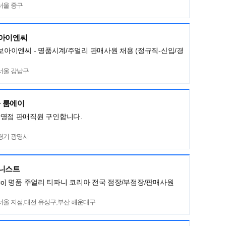
서울 중구
보아이엔씨
명보아이엔씨 - 명품시계/주얼리 판매사원 채용 (정규직-신입/경
서울 강남구
 룸에이
광명점 판매직원 구인합니다.
경기 광명시
머니스트
ny&co] 명품 주얼리 티파니 코리아 전국 점장/부점장/판매사원
서울 지점,대전 유성구,부산 해운대구