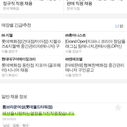
정규직 직원 채용
판매 직원 채용
전국 백화점
전국 지점
매장별 긴급/추천
1
/ 10
㈜ 지젤
㈜휴머니스트
롯데백화점(건대점/미아점) 지젤슈
[Grand Open] 티파니 코리아 청담플
즈&지젤백 중간관리자(매니저) 구
래그십 팀매니저,판매사원,OP/신
인합니다
세계대전 판매사원 채용
서울 광진구
서울 강남구
현대대구어메이징크리
㈜엔에프엘
롯데백화점 동탄점 지포어 (골프웨
[마레몬떼] 행복한백화점 중간관리
어) 시니어 채용
매니저 구인공고
경기 화성시
서울 양천구
일반 채용 정보
톰브라운여성(롯데월드타워점)
패션을사랑하는열정을가진직원찾습니다.
10/31까지
남성
잡화
향수