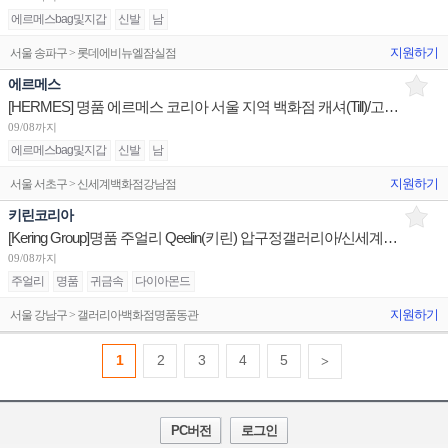
에르메스bag및지갑
신발
남
지원하기
서울 송파구 > 롯데에비뉴엘잠실점
에르메스
[HERMES] 명품 에르메스 코리아 서울 지역 백화점 캐셔(Till)/고객서비스(SSS)/Stock 계약직
09/08까지
에르메스bag및지갑
신발
남
지원하기
서울 서초구 > 신세계백화점강남점
키린코리아
[Kering Group]명품 주얼리 Qeelin(키린) 압구정갤러리아/신세계본점 1년 이상 계약직 채용
09/08까지
주얼리
명품
귀금속
다이아몬드
지원하기
서울 강남구 > 갤러리아백화점명품동관
1
2
3
4
5
>
PC버전
로그인