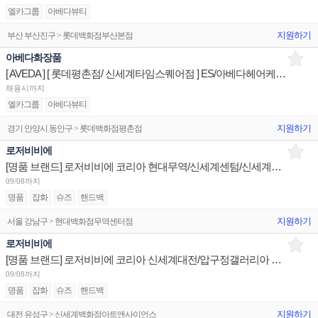
엘카그룹
아베다뷰티
지원하기
부산 부산진구 > 롯데백화점부산본점
아베다화장품
[ AVEDA ] [ 롯데평촌점/ 신세계타임스퀘어점 ] ES/아베다헤어케어 상품/진열/지원 판매전문직원
채용시까지
엘카그룹
아베다뷰티
지원하기
경기 안양시 동안구 > 롯데백화점평촌점
로저비비에
[명품 브랜드] 로저비비에 코리아 현대무역/신세계센텀/신세계본점 시니어/주니어 채용
09/08까지
명품
잡화
슈즈
핸드백
지원하기
서울 강남구 > 현대백화점무역센터점
로저비비에
[명품 브랜드] 로저비비에 코리아 신세계대전/압구정갤러리아 판매사원 채용
09/08까지
명품
잡화
슈즈
핸드백
지원하기
대전 유성구 > 신세계백화점아트앤사이언스