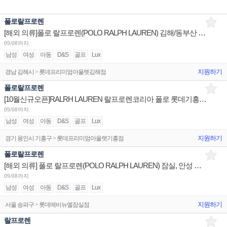
폴로랄프로렌
[해외 의류]폴로 랄프로렌(POLO RALPH LAUREN) 김해/동부산 아울렛 부매니저/판매사원 채용
09/08까지
남성
여성
아동
D&S
골프
Lux
지원하기
경남 김해시 > 롯데프리미엄아울렛김해점
폴로랄프로렌
[10월신규오픈]RALRH LAUREN 랄프로렌코리아 폴로 롯데기흥 아울렛 점장/부점장/시니어/주니어 채용
09/08까지
남성
여성
아동
D&S
골프
Lux
지원하기
경기 용인시 기흥구 > 롯데프리미엄아울렛기흥점
폴로랄프로렌
[해외 의류] 폴로 랄프로렌(POLO RALPH LAUREN) 잠실, 안성 부점장/청담플래그십 점장,부점장
09/08까지
남성
여성
아동
D&S
골프
Lux
지원하기
서울 송파구 > 롯데에비뉴엘잠실점
랄프로렌