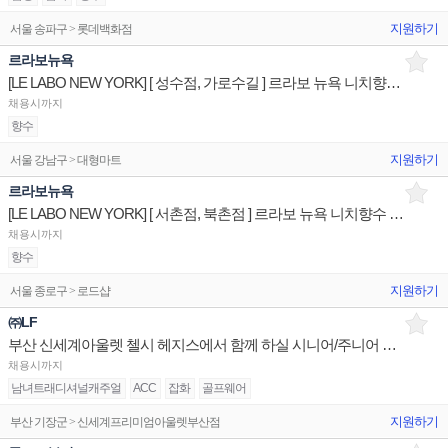
지원하기
서울 송파구 > 롯데백화점
르라보뉴욕
[LE LABO NEW YORK] [ 성수점, 가로수길 ] 르라보 뉴욕 니치향수 상품/진열/지원 판매전문직원
채용시까지
향수
지원하기
서울 강남구 > 대형마트
르라보뉴욕
[LE LABO NEW YORK] [ 서촌점, 북촌점 ] 르라보 뉴욕 니치향수 상품/진열/지원 판매전문직원
채용시까지
향수
지원하기
서울 종로구 > 로드샵
㈜LF
부산 신세계아울렛 첼시 헤지스에서 함께 하실 시니어/주니어 구인합니다.
채용시까지
남녀트래디셔널캐주얼
ACC
잡화
골프웨어
지원하기
부산 기장군 > 신세계프리미엄아울렛부산점