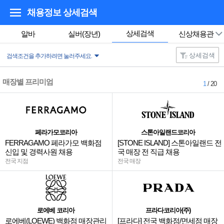
채용정보 상세검색
상세검색
알바
실버(장년)
신상채용관
상세검색
검색조건을 추가하려면 눌러주세요.
매장별 프리미엄
1
/ 20
페라가모코리아
스톤아일랜드코리아
FERRAGAMO 페라가모 백화점
[STONE ISLAND] 스톤아일랜드 전
신입 및 경력사원 채용
국 매장 전 직급 채용
전국 지점
전국 매장
로에베 코리아
프라다코리아(주)
로에베(LOEWE) 백화점 매장관리
[프라다] 전국 백화점/면세점 매장