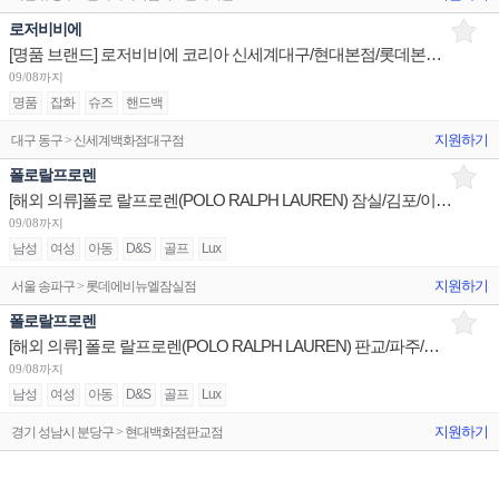
로저비비에
[명품 브랜드] 로저비비에 코리아 신세계대구/현대본점/롯데본점 판매사원 채용
09/08까지
명품
잡화
슈즈
핸드백
지원하기
대구 동구 > 신세계백화점대구점
폴로랄프로렌
[해외 의류]폴로 랄프로렌(POLO RALPH LAUREN) 잠실/김포/이천 매장 부매니저/판매사원 채용
09/08까지
남성
여성
아동
D&S
골프
Lux
지원하기
서울 송파구 > 롯데에비뉴엘잠실점
폴로랄프로렌
[해외 의류] 폴로 랄프로렌(POLO RALPH LAUREN) 판교/파주/여주 매장 부매니저/판매사원 채용
09/08까지
남성
여성
아동
D&S
골프
Lux
지원하기
경기 성남시 분당구 > 현대백화점판교점