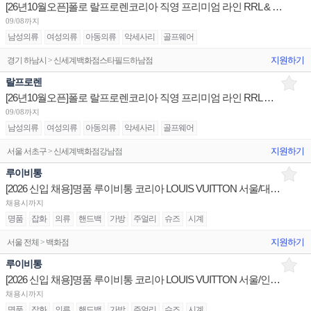
[26년10월오픈]폴로 랄프로렌코리아 직영 프리미엄 라인 RRL & M&W Polo 하남스타필드 오픈 멤버
09/08까지
남성의류
여성의류
아동의류
악세사리
골프웨어
지원하기
경기 하남시 > 신세계백화점스타필드하남점
랄프로렌
[26년10월오픈]폴로 랄프로렌코리아 직영 프리미엄 라인 RRL 신세계강남 부점장/시니어/주니어 채용
09/08까지
남성의류
여성의류
아동의류
악세사리
골프웨어
지원하기
서울 서초구 > 신세계백화점강남점
루이비통
[2026 신입 채용]명품 루이비통 코리아 LOUIS VUITTON 서울/대전/부산 매장 신입 판매사원 채용
채용시까지
명품
잡화
의류
핸드백
가방
주얼리
슈즈
시계
지원하기
서울 전체 > 백화점
루이비통
[2026 신입 채용]명품 루이비통 코리아 LOUIS VUITTON 서울/인천/대구 매장 신입 판매사원 채용
채용시까지
명품
잡화
의류
핸드백
가방
주얼리
슈즈
시계