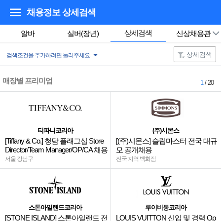
채용정보 상세검색
상세검색
알바
실버(장년)
신상채용관
상세검색
검색조건을 추가하려면 눌러주세요.
매장별 프리미엄
1
/ 20
티파니코리아
(주)시몬스
[Tiffany & Co.] 청담 플래그십 Store
[(주)시몬스] 슬립마스터 전국 대규
Director/Team Manager/OP/CA 채용
모 공개채용
서울 강남구
전국 지역 백화점
스톤아일랜드코리아
루이비통코리아
[STONE ISLAND] 스톤아일랜드 전
LOUIS VUITTON 신입 및 경력 Op