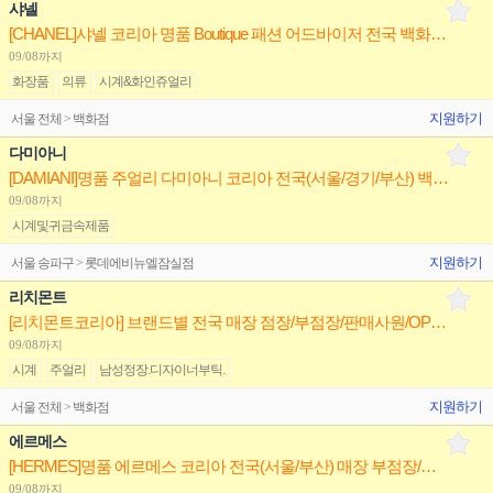
샤넬
[CHANEL]샤넬 코리아 명품 Boutique 패션 어드바이저 전국 백화점/면세점 정규직/계약직 채용
09/08까지
화장품
의류
시계&화인쥬얼리
지원하기
서울 전체 > 백화점
다미아니
[DAMIANI]명품 주얼리 다미아니 코리아 전국(서울/경기/부산) 백화점 부점장/판매사원 채용
09/08까지
시계및귀금속제품
지원하기
서울 송파구 > 롯데에비뉴엘잠실점
리치몬트
[리치몬트코리아] 브랜드별 전국 매장 점장/부점장/판매사원/OP 채용(까르띠에,반클리프,알라이아)
09/08까지
시계
주얼리
남성정장.디자이너부틱.
지원하기
서울 전체 > 백화점
에르메스
[HERMES]명품 에르메스 코리아 전국(서울/부산) 매장 부점장/판매사원 채용
09/08까지