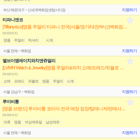
지원하기
부산 해운대구 > 신세계백화점센텀시티점
티파니앤코
[Tiffany&co]명품 주얼리 티파니 전국(서울/경기/대전/부산)백화점 점장/부점장/판매사원
09/08까지
명품
주얼리
럭셔리
시계
지원하기
서울 전체 > 백화점
엘브이엠에이치와치앤쥬얼리
[LVMH Watch & Jewelry]명품 주얼리&와치 쇼메/프레드/위블로 전국 점장/부점장/판매사원 채용
09/08까지
쇼메
프레드
위블로
명품
주얼리
시계
지원하기
서울 강남구 > 백화점
루이비통
[명품 브랜드] 루이비통 코리아 전국 매장 점장/팀매니저/판매사원(신입/경력) 채용
09/08까지
의류
명품
여성캐쥬얼
남성캐쥬
지원하기
서울 전체 > 백화점