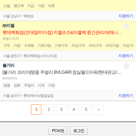
신발
핸드백
지갑
가방
의류
지원하기
서울 강남구 > 백화점
㈜지젤
롯데백화점(건대점/미아점) 지젤슈즈&지젤백 중간관리자(매니저) 구인합니다
채용시까지
구두
가방
수제화
가죽가방
가죽구두
여성구두
여자구두
여자가방
여성가
지원하기
서울 광진구 > 롯데백화점스타시티점
불가리
[불가리 코리아]명품 주얼리 BVLGARI 잠실월드타워/현대판교/신세계센텀 부점장 채용
09/08까지
명품
잡화
주얼리
시계
가방
지원하기
서울 송파구 > 롯데에비뉴엘잠실점
1
2
3
4
5
>
PC버전
로그인