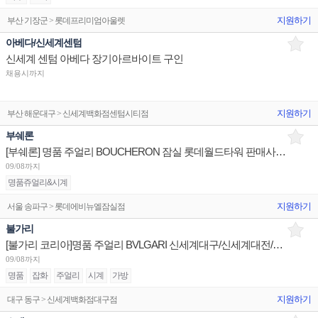
지원하기
부산 기장군 > 롯데프리미엄아울렛
아베다/신세계센텀
신세계 센텀 아베다 장기아르바이트 구인
채용시까지
지원하기
부산 해운대구 > 신세계백화점센텀시티점
부쉐론
[부쉐론] 명품 주얼리 BOUCHERON 잠실 롯데월드타워 판매사원/신세계센텀 점장/신세계대전 Admin
09/08까지
명품쥬얼리&시계
지원하기
서울 송파구 > 롯데에비뉴엘잠실점
불가리
[불가리 코리아]명품 주얼리 BVLGARI 신세계대구/신세계대전/롯데광주 슈퍼바이저/판매사원 채용
09/08까지
명품
잡화
주얼리
시계
가방
지원하기
대구 동구 > 신세계백화점대구점