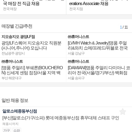
국 매장 전 직급 채용
erations Associate 채용
전국 매장
전국 지점
매장별 긴급/추천
1
/ 11
지오송지오 광양LF점
㈜휴머니스트
광양LF스퀘어 지오송지오 직원분
[LVMH Watch & Jewelry]명품 주얼
(시니어,주니어) 모십니다
리&와치 쇼메/프레드/위블로 전국
점장/부점장/판매사원 채용
전남광주 광양시
서울 강남구
㈜휴머니스트
㈜휴머니스트
[명품 주얼리] 부쉐론(BOUCHERO
[DAMIANI]명품 주얼리 다미아니 코
N) 신세계 센텀 점장/서울 지역 백
리아 전국(서울/경기/부산) 백화점
화점 판매사원 채용
부점장/판매사원 채용
부산 해운대구
서울 송파구
일반 채용 정보
알로소메종동부산점
[부산]알로소(가구/소파) 롯데 메종동부산점 휴무대체 스태프 구인
채용시까지
가구
소파