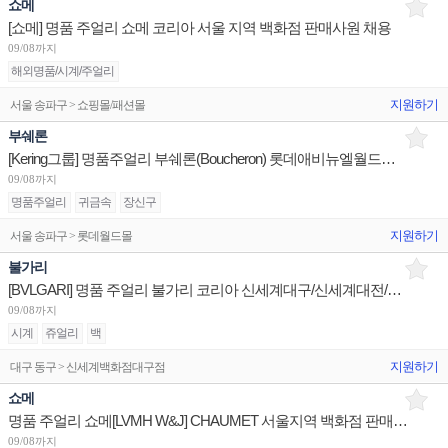
쇼메
[쇼메] 명품 주얼리 쇼메 코리아 서울 지역 백화점 판매사원 채용
09/08까지
해외명품/시계/주얼리
지원하기
서울 송파구 > 쇼핑몰/패션몰
부쉐론
[Kering그룹] 명품주얼리 부쉐론(Boucheron) 롯데애비뉴엘월드타워/판매사원 신세계센텀/점장 채용
09/08까지
명품주얼리
귀금속
장신구
지원하기
서울 송파구 > 롯데월드몰
불가리
[BVLGARI] 명품 주얼리 불가리 코리아 신세계대구/신세계대전/롯데광주 판매사원 채용
09/08까지
시계
쥬얼리
백
지원하기
대구 동구 > 신세계백화점대구점
쇼메
명품 주얼리 쇼메[LVMH W&J] CHAUMET 서울지역 백화점 판매사원 채용
09/08까지