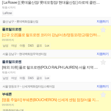
[ La Rosee ] [ 롯데울산점/ 롯데포항점/ 현대울산점 ] 라로제 클린뷰티 상품/진열/지원 판매직원
채용시까지
LaRose
지원하기
울산 남구 > 롯데백화점울산점
폴로랄프로렌
[신규 오픈]폴로 랄프로렌 코리아 강남/서초/영등포/판교/용인/하남 매니저/부매니저/시니어/주니어 채용
09/08까지
남성
여성
아동
D&S
골프
Lux
지원하기
서울 강남구 > 현대백화점무역센터점
폴로랄프로렌
[해외 의류] 폴로 랄프로렌(POLO RALPH LAUREN) 서울 지역 매장 매니저/부매니저/판매사원 채용
채용시까지
남성
여성
아동
D&S
골프
Lux
지원하기
서울 영등포구 > 신세계백화점타임스퀘어점
부쉐론
[명품 주얼리] 부쉐론(BOUCHERON) 신세계 센텀 점장/서울 지역 백화점 판매사원 채용
09/08까지
명품쥬얼리&시계