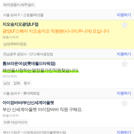
해외명품/시계/주얼리
지원하기
서울 송파구 > 쇼핑몰/패션몰
지오송지오광양LF점
광양LF스퀘어 지오송지오 직원분(시니어,주니어) 모십니다
채용시까지
남성캐릭터정장
지원하기
전남광주 광양시 > LF스퀘어광양점
톰브라운여성(롯데월드타워점)
패션을사랑하는열정을가진직원찾습니다.
10/31까지
남성
잡화
향수
지원하기
서울 송파구 > 롯데백화점
아이잗바바/부산신세계아울렛
부산 신세계아울렛 아이잗바바 직원 구해요.
채용시까지
의류-여성커리어
지원하기
부산 기장군 > 신세계프리미엄아울렛부산점