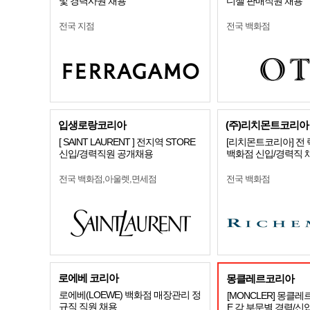
및 경력사원 채용
디젤 판매직원 채용
전국 지점
전국 백화점
입생로랑코리아
(주)리치몬트코리아
[ SAINT LAURENT ] 전지역 STORE
[리치몬트코리아] 전
신입/경력직원 공개채용
백화점 신입/경력직 
전국 백화점,아울렛,면세점
전국 백화점
로에베 코리아
몽클레르코리아
로에베(LOEWE) 백화점 매장관리 정
[MONCLER] 몽클레
규직 직원 채용
E 각 부문별 경력/신