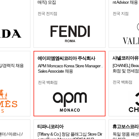
매직) 모집
nt Advisor 채용
전국 전지점
전국 지점
샤넬코리아유
에이피엠엠씨코리아 주식회사
입/경력직 채용
[CHANEL] Beaut
APM Moncaco Korea Store Manager .
화점 및 면세점
Sales Associate 채용
전국 백화점
전국 백화점
티파니코리아
휴고보스코리
 / 마르니 /
[Tiffany & Co.] 청담 플래그십 Store Dir
독일 명품 패션 