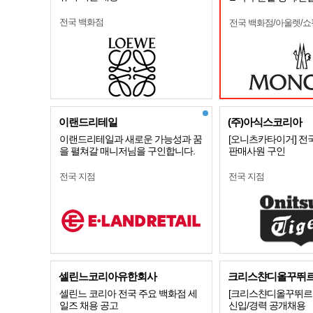
전국 백화점
전국 백화점/아울렛/
이랜드리테일
(주)아식스코리아
이랜드리테일과 새로운 가능성과 꿈
[오니츠카타이거] 전
을 펼쳐갈 매니저님을 구인합니다.
판매사원 구인
전국 지점
전국 지점
셀린느코리아유한회사
크리스챤디올꾸뛰
셀린느 코리아 전국 주요 백화점 세
[크리스챤디올꾸뛰르코
일즈 채용 공고
신입/경력 공개채용