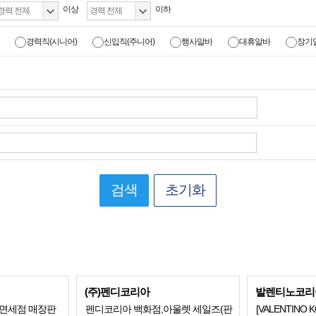
이상
이하
경력직(시니어)
신입직(주니어)
행사알바
대휴알바
장기
검색
초기화
(주)펜디코리아
발렌티노코리
/면세점 매장판
펜디코리아 백화점,아울렛 세일즈(판
[VALENTINO 