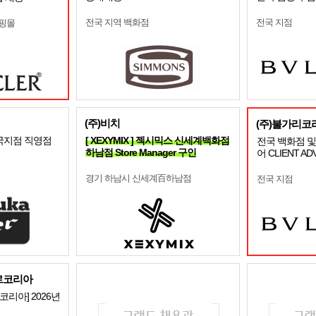
전국 지역 백화점
전국 지점
쇼핑몰
(주)비치
(주)불가리코
국지점 직영점
[ XEXYMIX ] 젝시믹스 신세계백화점
전국 백화점 및
하남점 Store Manager 구인
어 CLIENT A
경기 하남시 신세계百하남점
전국 지점
르코리아
리아] 2026년