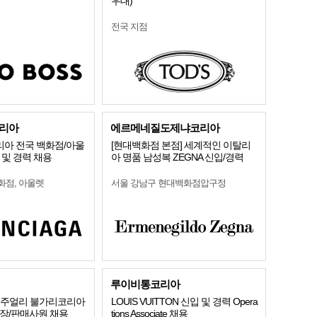
우대)
전국 지점
리아
에르메네질도제냐코리아
아 전국 백화점/아울
[현대백화점 본점] 세계적인 이탈리
 및 경력 채용
아 명품 남성복 ZEGNA 신입/경력
화점, 아울렛
서울 강남구 현대백화점압구정
루이비통코리아
]명품주얼리 불가리코리아
LOUIS VUITTON 신입 및 경력 Opera
점장/판매사원 채용
tions Associate 채용