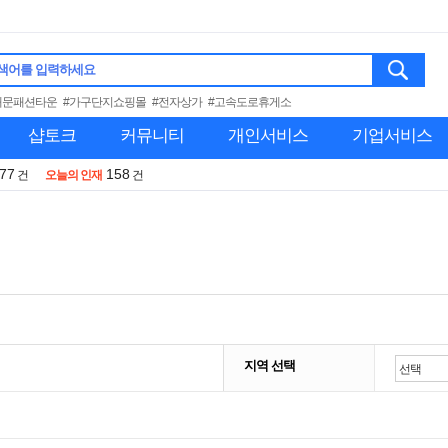
색어를 입력하세요
대문패션타운
#가구단지쇼핑몰
#전자상가
#고속도로휴게소
샵토크
커뮤니티
개인서비스
기업서비스
977
158
건
오늘의 인재
건
지역 선택