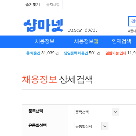
즐겨찾기
공지사항
검
#동
채용정보
채용정보
맵
인재검색
31,039
501
11,
총 채용건
건
당일등록 채용건
건
열람가능 인재
채용정보
상세검색
품목선택
유통별선택