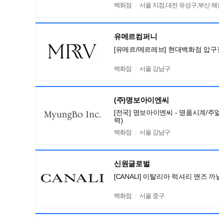
백화점
서울 지점,대전 유성구,부산 
유메르컴퍼니
[유메르/메르레브] 현대백화점 압구
백화점
서울 강남구
(주)명보아이엔씨
[전국] 명보아이엔씨 - 명품시계/주
력)
백화점
서울 강남구
신원글로벌
[CANALI] 이탈리아 럭셔리 맨즈
백화점
서울 중구