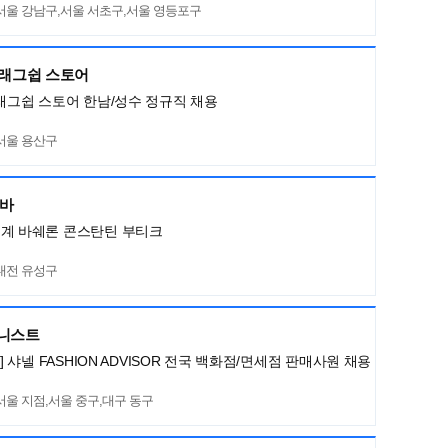
서울 강남구,서울 서초구,서울 영등포구
플래그쉽 스토어
플래그쉽 스토어 한남/성수 정규직 채용
서울 용산구
네바
세계 바쉐론 콘스탄틴 부티크
대전 유성구
머니스트
L] 샤넬 FASHION ADVISOR 전국 백화점/면세점 판매사원 채용
서울 지점,서울 중구,대구 동구