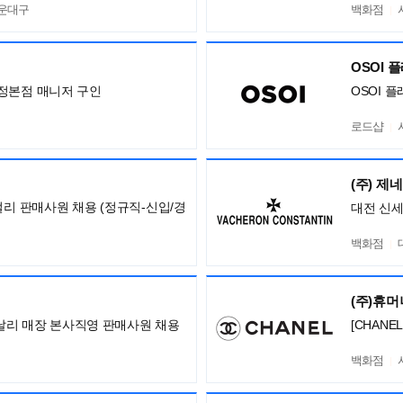
해운대구
백화점
OSOI 
정본점 매니저 구인
OSOI 
로드샵
(주) 제
얼리 판매사원 채용 (정규직-신입/경
대전 신
백화점
(주)휴
 까날리 매장 본사직영 판매사원 채용
[CHANE
백화점