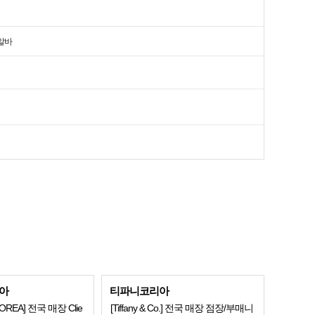
알바
아
티파니코리아
KOREA] 전국 매장 Clie
[Tiffany & Co.] 전국 매장 점장/부매니