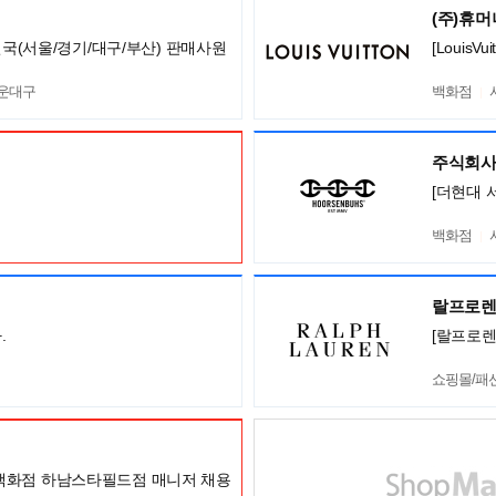
(주)휴
전국(서울/경기/대구/부산) 판매사원
[Louis
해운대구
백화점
주식회사
[더현대 
백화점
랄프로
.
[랄프로렌
쇼핑몰/패
백화점 하남스타필드점 매니저 채용