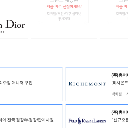
(주)휴
 여주점 매니저 구인
[리치몬트
백화점
(주)휴
니 코리아 전국 점장/부점장/판매사원
[ 신규오