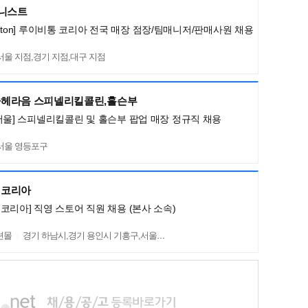
머니스트
Vuitton] 루이비통 코리아 전국 매장 점장/팀매니저/판매사원 채용
서울 지점,경기 지점,대구 지점
헤라음 스피넬리킬콜린,홀슨부
서울] 스피넬리킬콜린 및 홀슨부 팝업 매장 정규직 채용
서울 영등포구
렌코리아
코리아] 직영 스토어 직원 채용 (본사 소속)
션몰
경기 하남시,경기 용인시 기흥구,서울 서초구