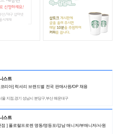
머니스트
코리아] 럭셔리 브랜드별 전국 판매사원/OP 채용
서울 지점,경기 성남시 분당구,부산 해운대구
머니스트
픈점 ] 폴로랄프로렌 명동/영등포/강남 매니저/부매니저/사원