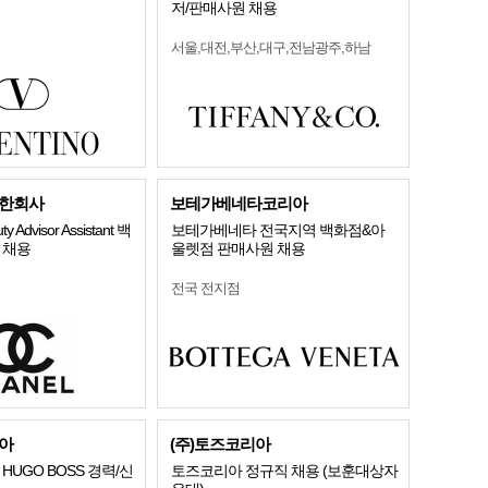
저/판매사원 채용
서울,대전,부산,대구,전남광주,하남
한회사
보테가베네타코리아
y Advisor Assistant 백
보테가베네타 전국지역 백화점&아
 채용
울렛점 판매사원 채용
전국 전지점
아
(주)토즈코리아
HUGO BOSS 경력/신
토즈코리아 정규직 채용 (보훈대상자