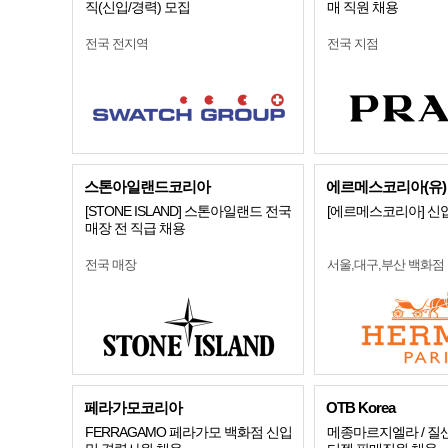
직(신입/경력) 모집
매 직원 채용
전국 전지역
전국 지점
스톤아일랜드코리아
에르메스코리아(유)
[STONE ISLAND] 스톤아일랜드 전국
[에르메스코리아] 신
매장 전 직급 채용
전국 매장
서울,대구,부산 백화점
페라가모코리아
OTB Korea
FERRAGAMO 페라가모 백화점 신입
메종마르지엘라 / 질샌더