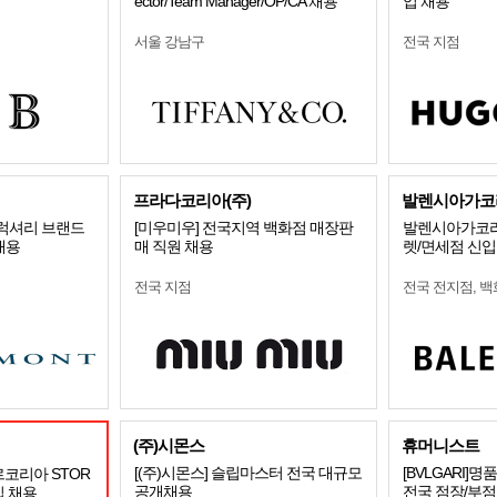
ector/Team Manager/OP/CA 채용
입 채용
서울 강남구
전국 지점
프라다코리아(주)
발렌시아가코
 럭셔리 브랜드
[미우미우] 전국지역 백화점 매장판
발렌시아가코리
채용
매 직원 채용
렛/면세점 신입
전국 지점
전국 전지점, 백
(주)시몬스
휴머니스트
[(주)시몬스] 슬립마스터 전국 대규모
[BVLGARI
르코리아 STOR
공개채용
전국 점장/부
입 채용