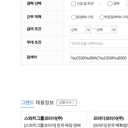
경력 선택
신입 및 무관
경력
근무 직책
점장(매니저)
부점장(부매니저)
급여 조건
~
우대 조건
우대조건을 선택하세요.
검색어
그랜드
채용정보
상품안내
스와치그룹코리아(주)
프라다코리아(주)
[스와치그룹코리아] 전국 매장 판매
[프라다] 전국 백화점