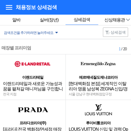
채용정보 상세검색
상세검색
알바
실버(장년)
신상채용관
상세검색
검색조건을 추가하려면 눌러주세요.
매장별 프리미엄
1
/ 20
이랜드리테일
에르메네질도제냐코리아
이랜드리테일과 새로운 가능성과
[현대백화점 본점] 세계적인 이탈
꿈을 펼쳐갈 매니저님을 구인합니
리아 명품 남성복 ZEGNA 신입/경
다.
력
전국 지점
서울 강남구 현대백화점압구정
프라다코리아(주)
루이비통코리아
[프라다] 전국 백화점/면세점 매장
LOUIS VUITTON 신입 및 경력 Op