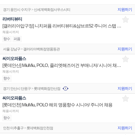
지원하기
경기 용인시 수지구 > 신세계백화점사우스시티
리버티뷰티
[갤러리아압구정] 니치퍼퓸 리버티뷰티&샴브르52 주니어 스탭 채용
채용시까지
향수
퍼퓸
지원하기
서울 강남구 > 갤러리아백화점명품동관
씨이오파퓸스
[롯데안산] MiuMiu, POLO, 줄리엣해즈어건 부매니저/ 시니어 채용(경력직)
채용시까지
향수
지원하기
경기 안산시 단원구 > 롯데백화점안산점
씨이오파퓸스
[롯데인천] MiuMiu, POLO 해외 명품향수 시니어/ 주니어 채용
채용시까지
향수
지원하기
인천 미추홀구 > 롯데백화점인천점