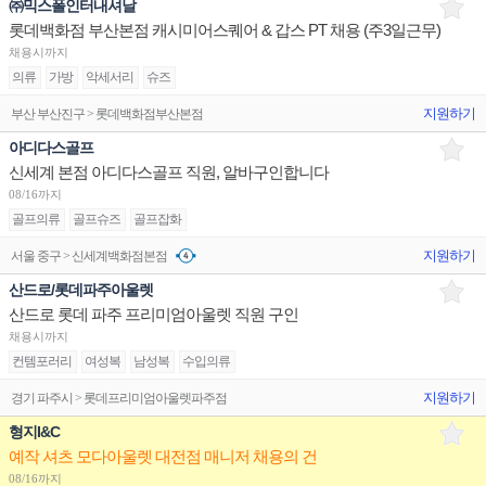
㈜믹스폴인터내셔날
롯데백화점 부산본점 캐시미어스퀘어 & 갑스 PT 채용 (주3일근무)
채용시까지
의류
가방
악세서리
슈즈
지원하기
부산 부산진구 > 롯데백화점부산본점
아디다스골프
신세계 본점 아디다스골프 직원, 알바구인합니다
08/16까지
골프의류
골프슈즈
골프잡화
지원하기
서울 중구 > 신세계백화점본점
산드로/롯데파주아울렛
산드로 롯데 파주 프리미엄아울렛 직원 구인
채용시까지
컨템포러리
여성복
남성복
수입의류
지원하기
경기 파주시 > 롯데프리미엄아울렛파주점
형지I&C
예작 셔츠 모다아울렛 대전점 매니저 채용의 건
08/16까지