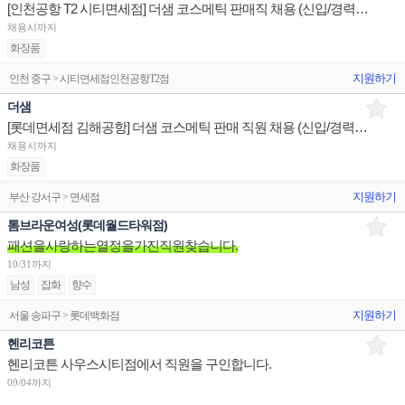
[인천공항 T2 시티면세점] 더샘 코스메틱 판매직 채용 (신입/경력)_중국어가능자
채용시까지
화장품
지원하기
인천 중구 > 시티면세점인천공항T2점
더샘
[롯데면세점 김해공항] 더샘 코스메틱 판매 직원 채용 (신입/경력)_중국어가능자
채용시까지
화장품
지원하기
부산 강서구 > 면세점
톰브라운여성(롯데월드타워점)
패션을사랑하는열정을가진직원찾습니다.
10/31까지
남성
잡화
향수
지원하기
서울 송파구 > 롯데백화점
헨리코튼
헨리코튼 사우스시티점에서 직원을 구인합니다.
09/04까지