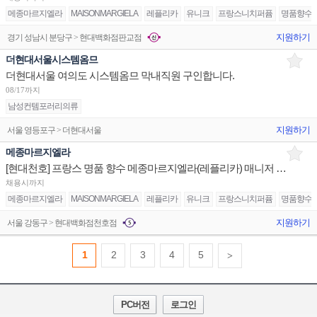
메종마르지엘라
MAISONMARGIELA
레플리카
유니크
프랑스니치퍼퓸
명품향수
지원하기
경기 성남시 분당구 > 현대백화점판교점
더현대서울시스템옴므
더현대서울 여의도 시스템옴므 막내직원 구인합니다.
08/17까지
남성컨템포러리의류
지원하기
서울 영등포구 > 더현대서울
메종마르지엘라
[현대천호] 프랑스 명품 향수 메종마르지엘라(레플리카) 매니저 채용(직영/중간관리)
채용시까지
메종마르지엘라
MAISONMARGIELA
레플리카
유니크
프랑스니치퍼퓸
명품향수
지원하기
서울 강동구 > 현대백화점천호점
1
2
3
4
5
>
PC버전
로그인