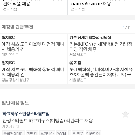
판매 직원 채용
erations Associate 채용
전국 지점
전국 지점
매장별 긴급/추천
1
/ 11
형지I&C
키톤/신세계백화점 강남점
예작 셔츠 모다아울렛 대전점 매니
키톤(KITON) 신세계백화점 강남점
저 채용의 건
직영 직원 채용
대전 유성구
서울 서초구
형지I&C
㈜ 지젤
예작 셔츠 롯데백화점 창원점 매니
롯데백화점(건대점/미아점) 지젤슈
저 채용의 건
즈&지젤백 중간관리자(매니저) 구
인합니다
경남 창원시 성산구
서울 광진구
일반 채용 정보
하고하우스안성스타필드점
안성스타필드 하고하우스(마뗑킴) 직원/파트 채용
채용시까지
복합편집매장
마뗑킴
보카바카
WMM
랭앤루
메종마레