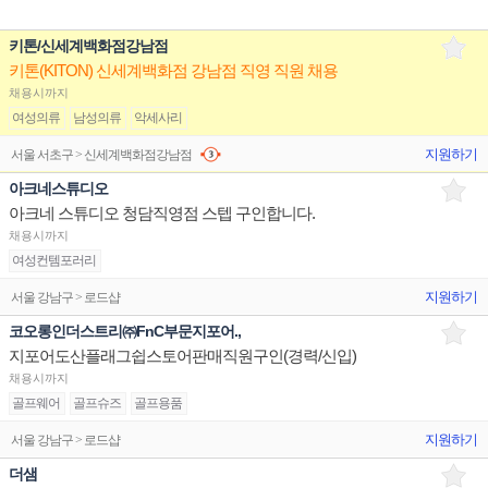
키톤/신세계백화점강남점
키톤(KITON) 신세계백화점 강남점 직영 직원 채용
채용시까지
여성의류
남성의류
악세사리
지원하기
서울 서초구 > 신세계백화점강남점
아크네스튜디오
아크네 스튜디오 청담직영점 스텝 구인합니다.
채용시까지
여성컨템포러리
지원하기
서울 강남구 > 로드샵
코오롱인더스트리㈜FnC부문지포어.,
지포어도산플래그쉽스토어판매직원구인(경력/신입)
채용시까지
골프웨어
골프슈즈
골프용품
지원하기
서울 강남구 > 로드샵
더샘