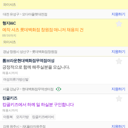
와이셔츠
지원하기
대전 유성구 > 모다아울렛대전점
형지I&C
예작 셔츠 롯데백화점 창원점 매니저 채용의 건
08/16까지
와이셔츠
지원하기
경남 창원시 성산구 > 롯데백화점창원점
톰브라운현대백화점무역점여성
긍정적으로 함께 해주실분을 모십니다.
채용시까지
여성의류가방신발
지원하기
서울 강남구 > 현대백화점무역센터점
캉골키즈
캉골키즈에서 하께 일 하실분 구인합니다
채용시까지
아동복
모자가방
캉골키즈베이비
지원하기
강원 원주시 > AK플라자원주점