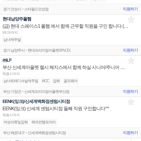
지원하기
경기 안성시 > 스타필드안성점
현대남양주폴햄
(급) 현대 스페이스1 폴햄 에서 함께 근무할 직원을 구인 합니다 ( 주5일 280만원 )
08/26까지
남녀캐주얼
지원하기
경기 남양주시 > 현대프리미엄아울렛SPACE1
㈜LF
부산 신세계아울렛 첼시 헤지스에서 함께 하실 시니어/주니어 구인합니다.
채용시까지
남녀트래디셔널캐주얼
ACC
잡화
골프웨어
지원하기
부산 기장군 > 신세계프리미엄아울렛부산점
EENK(잉크)/신세계백화점센텀시티점
EENK(잉크) 신세계 센텀시티점 둘째 직원 구인합니다^^
채용시까지
여성의류및잡화
해외컨템포러리
지원하기
부산 해운대구 > 신세계백화점센텀시티점