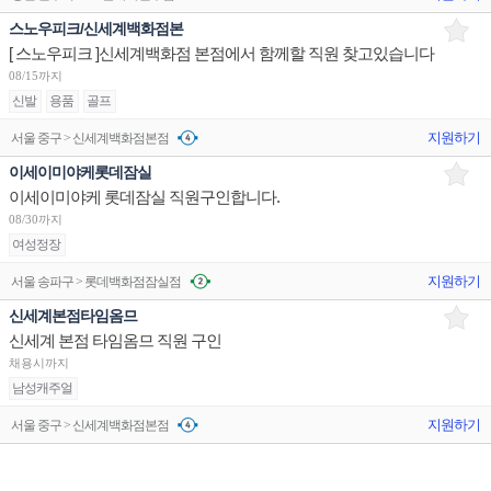
스노우피크/신세계백화점본
[ 스노우피크 ]신세계백화점 본점에서 함께할 직원 찾고있습니다
08/15까지
신발
용품
골프
지원하기
서울 중구 > 신세계백화점본점
이세이미야케롯데잠실
이세이미야케 롯데잠실 직원구인합니다.
08/30까지
여성정장
지원하기
서울 송파구 > 롯데백화점잠실점
신세계본점타임옴므
신세계 본점 타임옴므 직원 구인
채용시까지
남성캐주얼
지원하기
서울 중구 > 신세계백화점본점