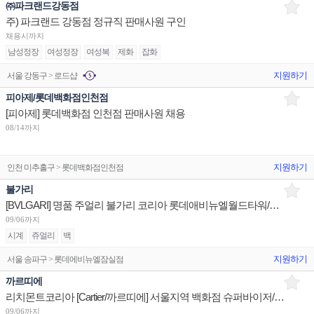
㈜파크랜드강동점
주) 파크랜드 강동점 정규직 판매사원 구인
채용시까지
남성정장
여성정장
여성복
제화
잡화
지원하기
서울 강동구 > 로드샵
피아제/롯데백화점인천점
[피아제] 롯데백화점 인천점 판매사원 채용
08/14까지
지원하기
인천 미추홀구 > 롯데백화점인천점
불가리
[BVLGARI] 명품 주얼리 불가리 코리아 롯데애비뉴엘월드타워/현대판교/신세계센텀 부점장 채용
09/06까지
시계
쥬얼리
백
지원하기
서울 송파구 > 롯데에비뉴엘잠실점
까르띠에
리치몬트코리아 [Cartier/까르띠에] 서울지역 백화점 슈퍼바이저/판매사원/어드민 채용
09/06까지