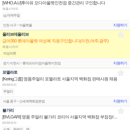
[WHO.A.U]후아유 모다아울렛인천점 중간관리 구인합니다
채용시까지
남.여캐주얼
지원하기
인천 서구 > 아울렛몰
올리브데올리브
급여350 롯데아울렛 여성복 직원구인합니다(이천,여주,광주)
채용시까지
여성의류
지원하기
경기 이천시 > 롯데프리미엄아울렛이천점
포멜라토
[Kering그룹] 명품주얼리 포멜라토 서울지역 백화점 판매사원 채용
09/06까지
주얼리
지원하기
서울 중구 > 신세계백화점본점
불가리
[BVLGARI] 명품 주얼리 불가리 코리아 서울지역 백화점 부점장/판매사원/어드민 채용
09/06까지
시계
쥬얼리
백