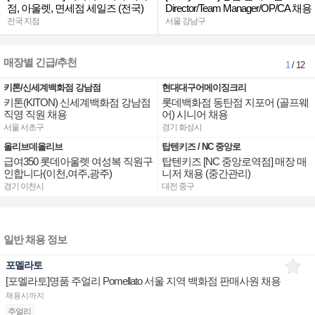
점, 아울렛, 면세점 세일즈 (전국)
Director/Team Manager/OP/CA 채용
전국 지점
서울 강남구
매장별 긴급/추천
1
/ 12
키톤/신세계백화점 강남점
현대대구어메이징크리
키톤(KITON) 신세계백화점 강남점
롯데백화점 동탄점 지포어 (골프웨
직영 직원 채용
어) 시니어 채용
서울 서초구
경기 화성시
올리브데올리브
탑텐키즈 / NC 중앙로
급여350 롯데아울렛 여성복 직원구
탑텐키즈 [NC 중앙로역점] 매장 매
인합니다(이천,여주,광주)
니저 채용 (중간관리)
경기 이천시
대전 중구
일반 채용 정보
포멜라토
[포멜라토]명품 주얼리 Pomellato 서울 지역 백화점 판매사원 채용
채용시까지
주얼리