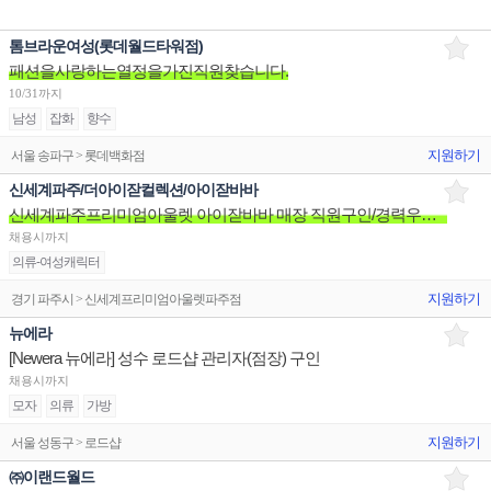
톰브라운여성(롯데월드타워점)
패션을사랑하는열정을가진직원찾습니다.
10/31까지
남성
잡화
향수
지원하기
서울 송파구 > 롯데백화점
신세계파주/더아이잗컬렉션/아이잗바바
신세계파주프리미엄아울렛 아이잗바바 매장 직원구인/경력우대/분위기좋은매장/장기근무환영
채용시까지
의류-여성캐릭터
지원하기
경기 파주시 > 신세계프리미엄아울렛파주점
뉴에라
[Newera 뉴에라] 성수 로드샵 관리자(점장) 구인
채용시까지
모자
의류
가방
지원하기
서울 성동구 > 로드샵
㈜이랜드월드