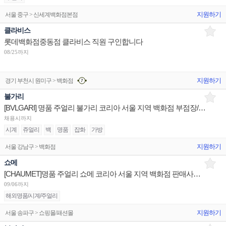
지원하기
서울 중구 > 신세계백화점본점
클라비스
롯데백화점중동점 클라비스 직원 구인합니다
08/25까지
지원하기
경기 부천시 원미구 > 백화점
불가리
[BVLGARI] 명품 주얼리 불가리 코리아 서울 지역 백화점 부점장/판매사원/어드민 채용
채용시까지
시계
쥬얼리
백
명품
잡화
가방
지원하기
서울 강남구 > 백화점
쇼메
[CHAUMET]명품 주얼리 쇼메 코리아 서울 지역 백화점 판매사원 채용
09/06까지
해외명품/시계/주얼리
지원하기
서울 송파구 > 쇼핑몰/패션몰