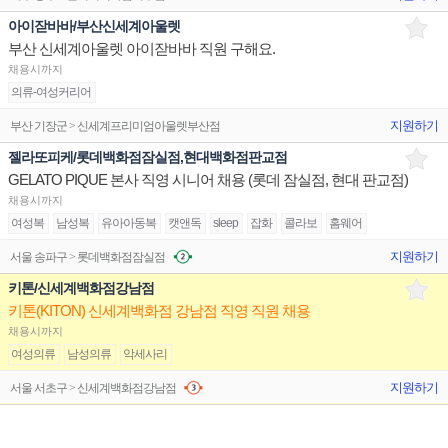
아이잗바바/부산신세계아울렛
부산 신세계아울렛 아이잗바바 직원 구해요.
채용시까지
의류-여성커리어
지원하기
부산 기장군 > 신세계프리미엄아울렛부산점
젤라또피케/롯데백화점잠실점,현대백화점판교점
GELATO PIQUE 본사 직영 시니어 채용 (롯데 잠실점, 현대 판교점)
채용시까지
여성복
남성복
유아아동복
캣앤독
sleep
잡화
콜라보
홈웨어
지원하기
서울 송파구 > 롯데백화점잠실점
키톤/신세계백화점강남점
키톤(KITON) 신세계백화점 강남점 직영 직원 채용
채용시까지
여성의류
남성의류
악세사리
지원하기
서울 서초구 > 신세계백화점강남점