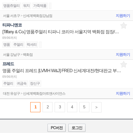
명품쥬얼리
워치
가죽제품
지원하기
서울 서초구 > 신세계백화점강남점
티파니앤코
[Tiffany & Co.] 명품주얼리 티파니 코리아 서울지역 백화점 점장/판매사원/오퍼레이션 채용
09/06까지
명품
주얼리
럭셔리
지원하기
서울 강남구 > 백화점
프레드
명품 주얼리 프레드 [LVMH W&J] FRED 신세계대전/현대판교 부점장~판매사원 채용
09/06까지
주얼리
귀금속
장신구
지원하기
대전 유성구 > 신세계백화점아트앤사이언스
1
2
3
4
5
>
PC버전
로그인