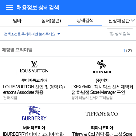
채용정보 상세검색
상세검색
알바
실버(장년)
신상채용관
상세검색
검색조건을 추가하려면 눌러주세요.
매장별 프리미엄
1
/ 20
루이비통코리아
(주)비치
LOUIS VUITTON 신입 및 경력 Op
[ XEXYMIX ] 젝시믹스 신세계백화
erations Associate 채용
점 하남점 Store Manager 구인
전국 지점
경기 하남시 신세계百하남점
버버리코리아
티파니코리아
[BURBERRY] 버버리코리아 백화
[Tiffany & Co.] 청담 플래그십 Store