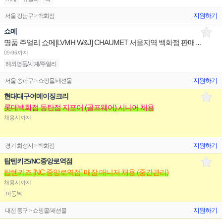
지원하기
서울 강남구 > 백화점
쇼메
명품 주얼리 쇼메[LVMH W&J] CHAUMET 서울지역 백화점 판매사원 채용
09/06까지
해외명품/시계/주얼리
지원하기
서울 송파구 > 쇼핑몰/패션몰
현대대구어메이징크리
롯데백화점 동탄점 지포어 (골프웨어) 시니어 채용
채용시까지
지원하기
경기 화성시 > 백화점
탑텐키즈/NC중앙로역점
탑텐키즈 [NC 중앙로역점] 매장 매니저 채용 (중간관리)
채용시까지
아동복
지원하기
대전 중구 > 쇼핑몰/패션몰