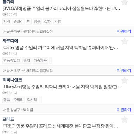
불가리
[BVLGARI] 명품 주얼리 불가리 코리아 잠실월드타워/현대판교/신세계센텀 부점장 채용
09/06까지
시계
쥬얼리
백
명품
잡화
가방
지원하기
서울 송파구 > 롯데에비뉴엘잠실점
까르띠에
[Cartier]명품 주얼리 까르띠에 서울 지역 백화점 슈퍼바이저/판매사원/Admin 채용(리치몬트)
09/06까지
명품쥬얼리
워치
가죽제품
지원하기
서울 서초구 > 신세계백화점강남점
티파니앤코
[Tiffany&co]명품 주얼리 티파니 코리아 서울 지역 백화점 점장/판매사원/OP 채용
09/06까지
명품
주얼리
럭셔리
지원하기
서울 강남구 > 백화점
프레드
[FRED] 명품 주얼리 프레드 신세계대전,현대판교 부점장,판매사원/신세계광주 점장 채용
09/06까지