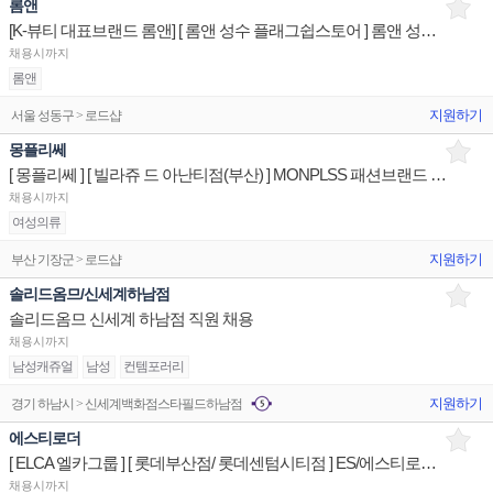
롬앤
[K-뷰티 대표브랜드 롬앤] [ 롬앤 성수 플래그쉽스토어 ] 롬앤 성수오피스 상품/진열/지원 매장판매사원
채용시까지
롬앤
지원하기
서울 성동구 > 로드샵
몽플리쎄
[ 몽플리쎄 ] [ 빌라쥬 드 아난티점(부산) ] MONPLSS 패션브랜드 상품/진열/지원 매장판매사원
채용시까지
여성의류
지원하기
부산 기장군 > 로드샵
솔리드옴므/신세계하남점
솔리드옴므 신세계 하남점 직원 채용
채용시까지
남성캐쥬얼
남성
컨템포러리
지원하기
경기 하남시 > 신세계백화점스타필드하남점
에스티로더
[ ELCA 엘카그룹 ] [ 롯데부산점/ 롯데센텀시티점 ] ES/에스티로더 상품/진열/지원 매장판매사원
채용시까지