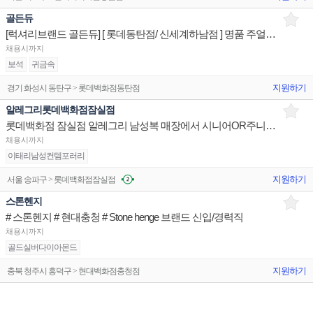
골든듀
[럭셔리브랜드 골든듀] [ 롯데동탄점/ 신세계하남점 ] 명품 주얼리 상품/진열/지원 매장판매사원
채용시까지
보석
귀금속
지원하기
경기 화성시 동탄구 > 롯데백화점동탄점
알레그리롯데백화점잠실점
롯데백화점 잠실점 알레그리 남성복 매장에서 시니어OR주니어사원을 구인합니다.
채용시까지
이태리남성컨템포러리
지원하기
서울 송파구 > 롯데백화점잠실점
스톤헨지
# 스톤헨지 # 현대충청 # Stone henge 브랜드 신입/경력직
채용시까지
골드실버다이아몬드
지원하기
충북 청주시 흥덕구 > 현대백화점충청점