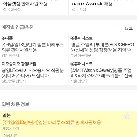
아울렛점 판매사원 채용
erations Associate 채용
전국 전지점
전국 지점
매장별 긴급/추천
1
/ 11
㈜다폼
㈜휴머니스트
[주4일/일13만/단기]멜본 바리루스
[명품 주얼리] 부쉐론(BOUCHERO
의류 판매사원채용
N) 신세계 센텀 점장/서울 지역 백
화점 판매사원 채용
경기 파주시
부산 해운대구
지오송지오 광양LF점
㈜휴머니스트
광양LF스퀘어 지오송지오 직원분
[LVMH Watch & Jewelry]명품 주얼
(시니어,주니어) 모십니다
리&와치 쇼메/프레드/위블로 전국
점장/부점장/판매사원 채용
전남광주 광양시
서울 강남구
일반 채용 정보
멜본
[주4일/일13만/단기]멜본 바리루스 의류 판매사원채용
채용시까지
여성의류