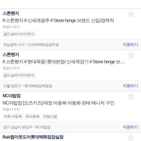
스톤헨지
# 스톤헨지 # 신세계광주 # Stone henge 브랜드 신입/경력직
채용시까지
골드실버다이아몬드
지원하기
전남광주 서구 > 신세계백화점광주점
스톤헨지
# 스톤헨지 # 현대목동/ 롯데본점/ 신세계경기 # Stone henge 브랜드 신입/경력직
채용시까지
골드실버다이아몬드
지원하기
서울 양천구 > 현대백화점목동점
NC야탑점
NC야탑점 [오즈키즈] 매장 아동복 아동화 판매 매니저 구인
채용시까지
의류-아동복
유아동복
아동신발
지원하기
경기 성남시 분당구 > NC야탑점
Rab랩아웃도어롯데백화점잠실점