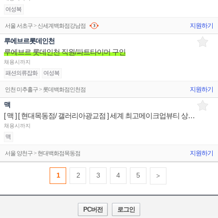
여성복
지원하기
서울 서초구 > 신세계백화점강남점
루에브르롯데인천
루에브르 롯데인천 직원/파트타이머 구인
채용시까지
패션의류잡화
여성복
지원하기
인천 미추홀구 > 롯데백화점인천점
맥
[ 맥 ] [ 현대목동점/ 갤러리아광교점 ] 세계 최고메이크업뷰티 상품/진열/지원 매장판매사원
채용시까지
맥
지원하기
서울 양천구 > 현대백화점목동점
1
2
3
4
5
>
PC버전
로그인