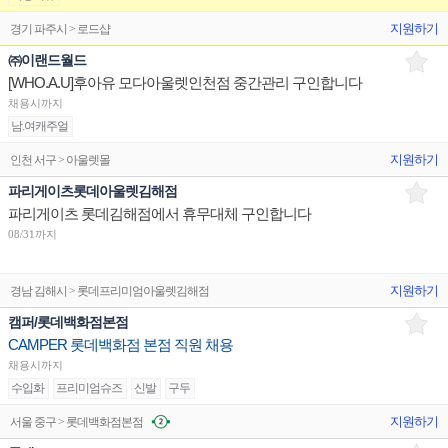
지원하기
경기 파주시 > 로드샵
㈜이랜드월드
[WHO.A.U]후아유 모다아울렛인천점 중간관리 구인합니다
채용시까지
남.여캐주얼
지원하기
인천 서구 > 아울렛몰
파리게이츠롯데아울렛김해점
파리게이츠 롯데김해점에서 휴무대체 구인합니다
08/31까지
지원하기
경남 김해시 > 롯데프리미엄아울렛김해점
캠퍼/롯데백화점본점
CAMPER 롯데백화점 본점 직원 채용
채용시까지
수입화
프리미엄슈즈
신발
구두
지원하기
서울 중구 > 롯데백화점본점