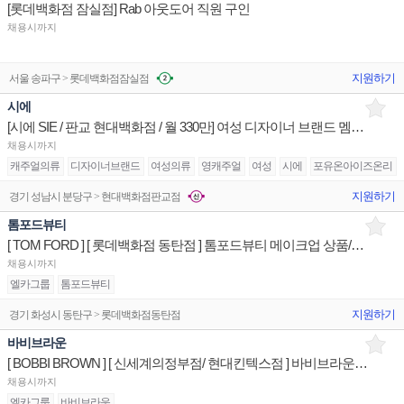
[롯데백화점 잠실점] Rab 아웃도어 직원 구인
채용시까지
지원하기
서울 송파구 > 롯데백화점잠실점
시에
[시에 SIE / 판교 현대백화점 / 월 330만] 여성 디자이너 브랜드 멤버 구인
채용시까지
캐주얼의류
디자이너브랜드
여성의류
영캐주얼
여성
시에
포유온아이즈온리
지원하기
경기 성남시 분당구 > 현대백화점판교점
톰포드뷰티
[ TOM FORD ] [ 롯데백화점 동탄점 ] 톰포드뷰티 메이크업 상품/진열/지원 매장판매사원
채용시까지
엘카그룹
톰포드뷰티
지원하기
경기 화성시 동탄구 > 롯데백화점동탄점
바비브라운
[ BOBBI BROWN ] [ 신세계의정부점/ 현대킨텍스점 ] 바비브라운 상품/진열/지원 매장판매사원
채용시까지
엘카그룹
바비브라운