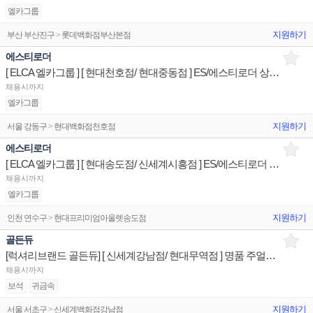
엘카그룹
지원하기
부산 부산진구 > 롯데백화점부산본점
에스티로더
[ ELCA 엘카그룹 ] [ 현대천호점/ 현대중동점 ] ES/에스티로더 상품/진열/지원 매장판매사원
채용시까지
엘카그룹
지원하기
서울 강동구 > 현대백화점천호점
에스티로더
[ ELCA 엘카그룹 ] [ 현대송도점/ 신세계시흥점 ] ES/에스티로더 상품/진열/지원 매장판매사원
채용시까지
엘카그룹
지원하기
인천 연수구 > 현대프리미엄아울렛송도점
골든듀
[럭셔리브랜드 골든듀] [ 신세계강남점/ 현대무역점 ] 명품 주얼리 상품/진열/지원 매장판매사원
채용시까지
보석
귀금속
지원하기
서울 서초구 > 신세계백화점강남점