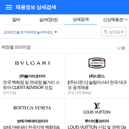
채용정보 상세검색
상세검색
알바
실버(장년)
신상채용관
상세검색
검색조건을 추가하려면 눌러주세요.
매장별 프리미엄
1
/ 20
(주)불가리코리아
(주)시몬스
전국 백화점 및 면세점 불가리 스
[(주)시몬스] 슬립마스터 전국 대규
토어 CLIENT ADVISOR 모집
모 공개채용
전국 지점
전국 지역 백화점
보테가베네타코리아
루이비통코리아
보테가베네타 전국지역 백화점&
LOUIS VUITTON 신입 및 경력 Op